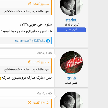
ساناززز گفت:
من عاشقه پسر خاله ام خخخخخخخ
starlet.
سلوم آجی خوبی؟؟؟؟/
کاربر حرفه ای
کاربر ممتاز
همشون جذابیتای خاص خودشونو دا
و
D.E.V.I.L
و
saharnaz73
ا
ک
ن
Mar 5, 2015
ش
ه
ساناززز گفت:
ا
:
من عاشقه پسر خاله ام خخخخخخخ
پس مبارک مبارک عروسیتون مبارک
it2015
عضو جدید
Mar 5, 2015
it2015 گفت: