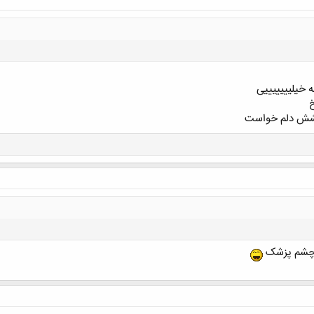
خیلیییییییی
ش دلم خواست
کلیک کنید تا باز شود...
و چشم پزشک