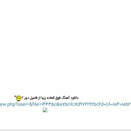
دانلود آهنگ فوق العاده زیبا از فامیل دور
eview.php?user=&file=14435c5a7bc7c7d9722f2bc6d0c801e401eb