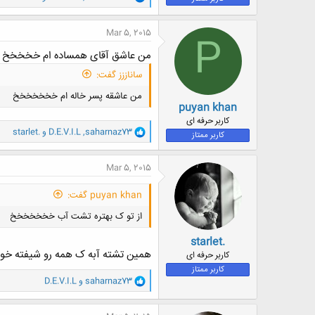
ا
ک
ن
Mar 5, 2015
P
ش
ه
من عاشق آقای همساده ام خخخخخ
ا
:
ساناززز گفت:
من عاشقه پسر خاله ام خخخخخخخ
puyan khan
کاربر حرفه ای
و
saharnaz73
,
D.E.V.I.L
و
starlet.
کاربر ممتاز
ا
ک
ن
Mar 5, 2015
ش
ه
puyan khan گفت:
ا
:
از تو ک بهتره تشت آب خخخخخخخ
starlet.
همین تشته آبه ک همه رو شیفته 
کاربر حرفه ای
کاربر ممتاز
و
saharnaz73
و
D.E.V.I.L
ا
ک
ن