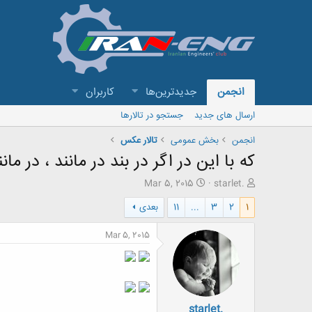
انجمن
جدیدترین‌ها
کاربران
ارسال های جدید
جستجو در تالارها
انجمن
بخش عمومی
تالار عکس
که با این در اگر در بند در مانند ، در مانن
ش
ت
Mar 5, 2015
starlet.
ر
ا
1
2
3
...
11
بعدی
و
ر
ع
ی
ک
خ
Mar 5, 2015
ن
ش
ن
ر
د
و
ه
ع
م
starlet.
و