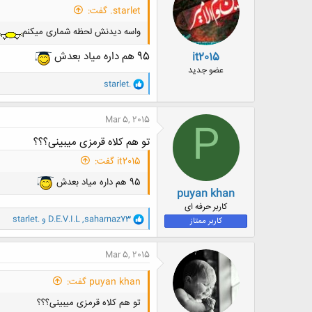
ه
starlet. گفت:
ا
:
واسه دیدنش لحظه شماری میکنم
95 هم داره میاد بعدش
it2015
عضو جدید
و
starlet.
ا
ک
ن
Mar 5, 2015
P
ش
ه
تو هم کلاه قرمزی میبینی؟؟؟
ا
:
it2015 گفت:
95 هم داره میاد بعدش
puyan khan
کاربر حرفه ای
و
saharnaz73
,
D.E.V.I.L
و
starlet.
کاربر ممتاز
ا
ک
ن
Mar 5, 2015
ش
ه
puyan khan گفت:
ا
:
تو هم کلاه قرمزی میبینی؟؟؟