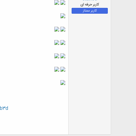
ض
کاربر حرفه ای
و
کاربر ممتاز
ع
2b3d