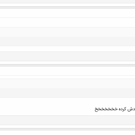
کلیک کنید تا باز شود...
خودش کرده خخخخخخخ
کلیک کنید تا باز شود...