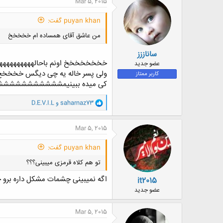
Mar 5, 2015
ش
ه
puyan khan گفت:
ا
:
من عاشق آقای همساده ام خخخخخ
ساناززز
خخخخخخخخ اونم باحالههههههههههه 
عضو جدید
ولی پسر خاله یه چی دیگس خخخخخ
کاربر ممتاز
کی میده ببینیمششششششششششش
و
saharnaz73
و
D.E.V.I.L
ا
ک
ن
Mar 5, 2015
ش
ه
puyan khan گفت:
ا
:
تو هم کلاه قرمزی میبینی؟؟؟
اگه نمیبینی چشمات مشکل داره بر
it2015
عضو جدید
Mar 5, 2015