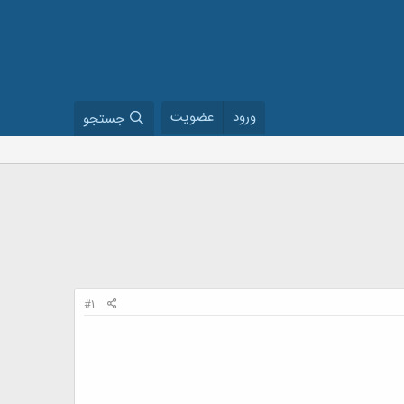
ورود
عضویت
جستجو
#1