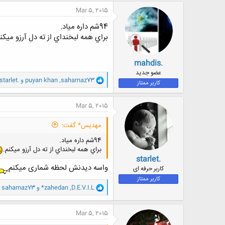
Mar 5, 2015
94شم داره مياد.
براي همه لبخنداي از ته دل آرزو ميكنم
mahdis.
عضو جدید
و
saharnaz73
,
puyan khan
و
starlet.
کاربر ممتاز
ا
ک
ن
Mar 5, 2015
ش
ه
مهديس* گفت:
ا
:
94شم داره مياد.
براي همه لبخنداي از ته دل آرزو ميكنم.
starlet.
واسه دیدنش لحظه شماری میکنم
کاربر حرفه ای
کاربر ممتاز
و
D.E.V.I.L
,
*zahedan
و
saharnaz73
ا
ک
ن
Mar 5, 2015
ش