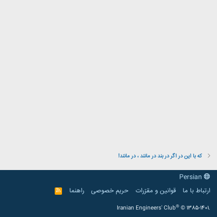
که با این در اگر در بند در مانند ، در مانند!
Persian
ارتباط با ما
قوانین و مقرّرات
حریم خصوصی
راهنما
R
S
S
®
Iranian Engineers' Club
© 1385-1401.