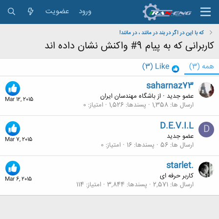
ورود
عضویت
که با این در اگر در بند در مانند ، در مانند!
کاربرانی که به پیام 9# واکنش نشان داده اند
همه
(3)
Like
(3)
saharnaz73
عضو جدید
·
از
باشگاه مهندسان ایران
Mar 12, 2015
ارسال ها
1,358
پسندها
1,526
امتیاز
0
D.E.V.I.L
D
عضو جدید
Mar 7, 2015
ارسال ها
56
پسندها
16
امتیاز
0
starlet.
کاربر حرفه ای
Mar 6, 2015
ارسال ها
2,571
پسندها
3,844
امتیاز
114