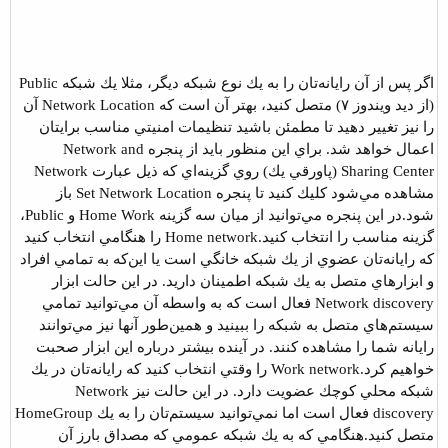
اگر پس از آن رايانه‌تان را به يك نوع شبكه ديگر، مثلا يك شبكه Public
(از ديد ويندوز ۷) متصل كنيد، بهتر آن است كه Network Location آن
را نيز تغيير دهيد تا مطمئن باشيد تنظيمات امنيتي مناسب برايتان
اعمال خواهد شد. براي اين منظور ‌بايد از پنجره Network and
Sharing Center (پاورقي يك) روي گزينه‌اي كه ذيل عبارت Network
مشاهده مي‌شود كليك كنيد تا پنجره Set Network Location باز
شود.
در اين پنجره مي‌توانيد از ميان سه گزينه Home Work و Public،
گزينه مناسب را انتخاب كنيد.
Home network را هنگامي انتخاب كنيد
كه رايانه‌تان عضوي از يك شبكه خانگي است يا اين‌كه به تمامي افراد
و ابزارهاي متصل به يك شبكه اطمينان داريد. در اين حالت ابزار
Network discovery فعال است كه به واسطه آن مي‌توانيد تمامي
سيستم‌هاي متصل به شبكه را ببينيد و همين‌طور آنها نيز مي‌توانند
رايانه شما را مشاهده كنند. در آينده بيشتر درباره اين ابزار صحبت
خواهيم كرد.
Work network را وقتي انتخاب كنيد كه رايانه‌تان در يك
شبكه محلي كوچك عضويت دارد. در اين حالت نيز Network
discovery فعال است اما نمي‌توانيد سيستم‌تان را به يك HomeGroup
متصل كنيد.
هنگامي كه به يك شبكه عمومي كه مصداق بارز آن