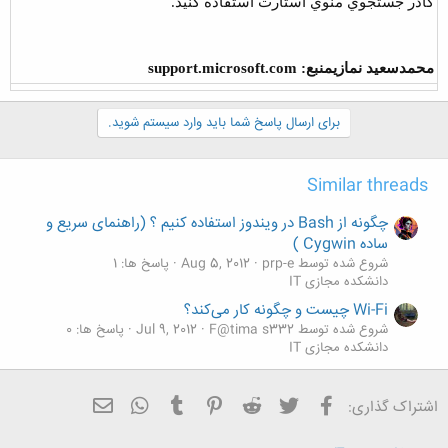
كادر جستجوي منوي استارت استفاده كنيد.
محمدسعيد نمازي
منبع: support.microsoft.com
برای ارسال پاسخ شما باید وارد سیستم شوید.
Similar threads
چگونه از Bash در ویندوز استفاده کنیم ؟ (راهنمای سریع و
ساده Cygwin )
شروع شده توسط prp-e
Aug 5, 2012
پاسخ ها: 1
دانشکده مجازی IT
Wi-Fi چیست و چگونه کار می‌کند؟
شروع شده توسط F@tima s332
Jul 9, 2012
پاسخ ها: 0
دانشکده مجازی IT
فیسبوک
تویتر
Reddit
Pinterest
Tumblr
ایمیل
WhatsApp
اشتراک گذاری: