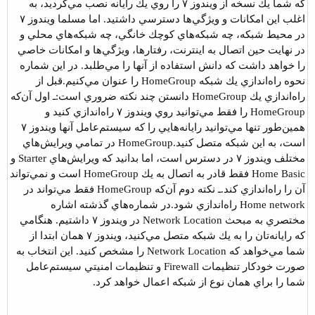
كه شما يك نسخه از ويندوز ۷ را روي يك رايانه نصب مي‌كرديد، به
اغلب اين امكانات و ويژگي‌ها دسترسي داشتيد. اما مسلما ويندوز ۷
در محيط شبكه،‌ چه شبكه‌هاي كوچك خانگي، چه شبكه‌هاي محلي و
در نهايت حين اتصال به اينترنت، رفتارها، ويژگي‌ها و امكانات خاصي
را خواهد داشت كه دانش استفاده از آنها را مي‌طلبد. در اين شماره
نحوه راه‌اندازي يك شبكه HomeGroup را عنوان مي‌كنيم.
قبل از
راه‌اندازي يك HomeGroup دانستن چند نكته ضروري است:
ـ اول آن‌كه
HomeGroup را فقط مي‌توانيد روي ويندوز ۷ راه‌اندازي كنيد و
همين‌طور تنها مي‌توانيد رايانه‌هايي را كه سيستم‌عامل آنها ويندوز ۷
است، به اين شبكه متصل كنيد.
HomeGroup در تمامي ويرايش‌هاي
مختلف ويندوز ۷ در دسترس است، اما بدانيد كه ويرايش‌هاي Starter و
Home Basic فقط قادر به اتصال به يك HomeGroup است و نمي‌تواند
آن ‌را راه‌اندازي كند.
ـ نكته دوم آن‌كه HomeGroup فقط مي‌تواند در
Home network راه‌اندازي شود.
در شماره‌هاي گذشته اشاره
مختصري به مبحث Network Location در ويندوز ۷ داشتيم. هنگامي
كه رايانه‌تان را به يك شبكه متصل مي‌كنيد، ويندوز ۷ همان ابتدا از
شما مي‌خواهد كه Network Location را مشخص كنيد. اين انتخاب به
صورت خودكار تنظيمات Firewall و تنظيمات امنيتي سيستم‌عامل
شما را براي همان نوع از شبكه اعمال خواهد كرد.