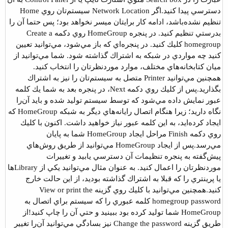
دسترسي پيدا كنيد.
اگر Network Location سيستم‌تان روي Home
تنظيم نشده‌باشد، ادامه كار برايتان ميسر نخواهد بود؛ پس حتما آن را
بدرستي تنظيم كنيد. در پنجره HomeGroup روي دكمه Create a
homegroup كليك كنيد. در پنجره‌اي كه باز مي‌شود، مي‌توانيد تعيين
كنيد چه مواردي در شبكه به اشتراك گذاشته شود. شما مي‌توانيد از
ميان كتابخانه‌هاي مختلف، موارد موردنظرتان را انتخاب كنيد.
همچنين مي‌توانيد Printer متصل به سيستم‌تان را نيز به اشتراك
بگذاريد.
پس از كليك روي دكمه Next، در پنجره بعد به شما يك كلمه
عبور نمايش داده مي‌شود كه توسط سيستم توليد شده و ‌بايد آن‌را
نگاه داريد؛ زيرا هنگام اتصال رايانه‌هاي ديگر به شبكه HomeGroup كه
ايجاد كرده‌ايد، به اين كلمه عبور نياز خواهيد داشت. اكنون با كليك
روي دكمه Finish مراحل ايجاد HomeGroup شما به پايان
مي‌رسد.
پس از ايجاد HomeGroup مي‌توانيد از طريق روش‌هاي
پيش‌گفته به پنجره تنظيمات آن دسترسي يابيد و تغييرات
موردنظرتان را اعمال كنيد. به عنوان مثال مي‌توانيد يكي از Libraryها
يا پرينتري را كه قبلا به اشتراك گذاشته بوديد، از اين حالت خارج
كنيد.
همچنين مي‌توانيد با كليك روي گزينه
View or print the
homegroup password
كلمه عبوري را كه سيستم براي‌ اتصال به
HomeGroup شما توليد كرده بود ببينيد و حتي آن را چاپ كنيد!
از
طريق گزينه Change the password نيز بسادگي مي‌توانيد آن‌را تغيير