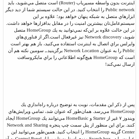
اينترنت بدون واسطه مسيرياب (Router) است متصل مي‌شويد، ‌بايد
Public network را انتخاب كنيد. در اين حالت سيستم شما از ديد ديگر
ابزارهاي متصل به شبكه پنهان خواهد بود؛ علاوه بر اين
سيستم‌عامل‌تان بيشترين امنيت را در مقابل بدافزارها خواهد داشت.
در اين حالت علاوه بر اين‌كه نمي‌توانيد به يك HomeGroup متصل
شويد، Network discovery نيز غيرفعال است.
اگر از فناوري‌هاي
وايرلس براي اتصال به اينترنت استفاده مي‌كنيد، باز هم بهتر است
Public را به عنوان Network Location برگزينيد.
ـ سومين نكته هم آن
است كه HomeGroup هيچ‌گونه اطلاعاتي را براي مايكروسافت
ارسال نمي‌كند!
پس از ذكر اين مقدمات، نوبت به توضيح درباره راه‌اندازي يك
HomeGroup مي‌رسد. همان‌طور كه عنوان شد، تمامي ويرايش‌هاي
ويندوز ۷ غير از Starter و HomeBasic مي‌توانند يك HomeGroup ايجاد
كنند. براي اين منظور از پنل سمت چپ پنجره Network and Sharing
Center گزينه HomeGroup را انتخاب كنيد. همين‌طور مي‌توانيد اين
عبارت را در Search box منوي استارت تايپ يا از Control Panel به آن