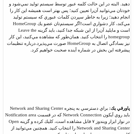
دهيد. البته در اين حالت كلمه عبور توسط سيستم توليد نمي‌شود و
خودتان مي‌توانيد آن‌را تعيين كنيد؛ پس بهتر است هميشه اين كار را
انجام دهيد؛ زيرا به خاطر سپردن كلمات عبوري كه سيستم توليد
مي‌كند، كار دشواري است!
اگر سيستم‌تان عضو يك HomeGroup
است و مايليد آن‌را از اين شبكه جدا كنيد، ‌بايد گزينه Leave the
homegroup را انتخاب كنيد. همان‌طور كه مشاهده مي‌كنيد، اين كار
نيز بسادگي اتصال به HomeGroup صورت مي‌پذيرد.
درباره تنظيمات
پيشرفته اين بخش در شماره آينده صحبت خواهيم كرد.
پاورقي يك:
براي دسترسي به پنجره Network and Sharing Center
‌بايد روي آيكون Network Connection كه در قسمت Notification area
در نوار ابزار ويندوز ۷ قابل مشاهده است، كليك كرده و گزينه Open
Network and Sharing Center را انتخاب كنيد. همچنين مي‌توانيد از