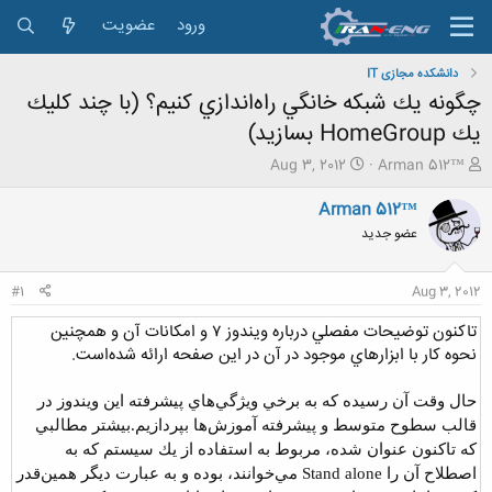
ورود
عضویت
دانشکده مجازی IT
چگونه يك شبكه خانگي راه‌اندازي کنيم؟ (با چند كليك
يك HomeGroup بسازيد)
ش
ت
Aug 3, 2012
Arman 512™
ر
ا
و
ر
Arman 512™
ع
ی
عضو جدید
ک
خ
ن
ش
ن
ر
#1
Aug 3, 2012
د
و
ه
ع
تاكنون توضيحات مفصلي درباره ويندوز ۷ و امكانات آن و همچنين
م
نحوه كار با ابزارهاي موجود در آن در اين صفحه ارائه شده‌است.
و
ض
و
حال وقت آن رسيده كه به برخي ويژگي‌هاي پيشرفته اين ويندوز در
ع
قالب سطوح متوسط و پيشرفته آموزش‌ها بپردازيم.
بيشتر مطالبي
كه تاكنون عنوان شده، مربوط به استفاده از يك سيستم كه به
اصطلاح آن را Stand alone مي‌خوانند، بوده و به عبارت ديگر همين‌قدر