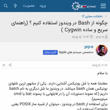
ورود
عضویت
دانشکده مجازی IT
چگونه از Bash در ویندوز استفاده کنیم ؟ (راهنمای
سریع و ساده Cygwin )
ش
ت
Aug 5, 2012
prp-e
ر
ا
و
ر
prp-e
ع
ی
متخصص سیستم های Apple
کاربر ممتاز
ک
خ
ن
ش
ن
ر
#1
Aug 5, 2012
د
و
ه
ع
با سلام.
م
و
مطمئنا همه با شل یونیکس آشنایی دارند. یکی از مشهور ترین شلهای
ض
یونیکس همان bash میباشد. در ویندوز ما شل دیگری به نام batch
و
داریم (که عموما دستورات آن را در فایلهایی با پسوند bat یا cmd
ع
مینویسیم).
برای استفاده از bash در ویندوز ، میتوان از شبیه ساز POSIX یعنی
Cygwin استفاده کرد.