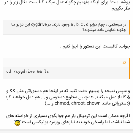
پوشه است! برای اینکه بفهمیم چگونه عمل میکند کافیست مثال زیر را در
نظر بگیریم:
در سیستمی ، چهار درایو a , b, c , d وجود دارند. در cygdrive این درایو ها
چگونه نمایش داده میشوند؟
جواب: کافیست این دستور را اجرا کنیم :
کد:
کلیک کنید تا باز شود...
cd /cygdrive && ls
و سپس نتیجه را ببینیم. دقت کنید که در اینجا هم دستوراتی مثل && و
& کاملا عمل میکنند. همچنین سطوح دسترسی و ... هم عمل خواهند کرد
(دستوراتی مانند chmod, chroot, chown و ...)
اگرچه ممکن است این ترمینال باز هم جوابگوی بسیاری از خواسته های
شما نباشد، اما پاسخی خوب به نیازهای روزمره یونیکسی است