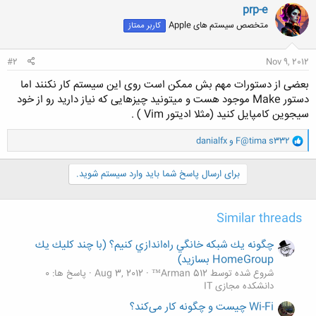
prp-e
متخصص سیستم های Apple
کاربر ممتاز
#2
Nov 9, 2012
بعضی از دستورات مهم بش ممکن است روی این سیستم کار نکنند اما
دستور Make موجود هست و میتونید چیزهایی که نیاز دارید رو از خود
سیجوین کامپایل کنید (مثلا ادیتور Vim ) .
و
F@tima s332
و
danialfx
ا
ک
ن
برای ارسال پاسخ شما باید وارد سیستم شوید.
ش
ه
ا
Similar threads
:
چگونه يك شبكه خانگي راه‌اندازي کنيم؟ (با چند كليك يك
HomeGroup بسازيد)
شروع شده توسط Arman 512™
Aug 3, 2012
پاسخ ها: 0
دانشکده مجازی IT
Wi-Fi چیست و چگونه کار می‌کند؟