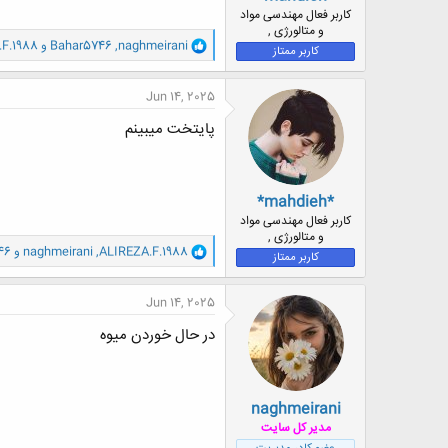
ض
کاربر فعال مهندسی مواد
و
و متالورژی ,
و
naghmeirani
,
Bahar5746
و
F.1988
ع
کاربر ممتاز
ا
ک
ن
Jun 14, 2025
ش
ه
پایتخت میبینم
ا
:
*mahdieh*
کاربر فعال مهندسی مواد
و متالورژی ,
و
ALIREZA.F.1988
,
naghmeirani
و
46
کاربر ممتاز
ا
ک
ن
Jun 14, 2025
ش
ه
در حال خوردن میوه
ا
:
naghmeirani
مدیر کل سایت