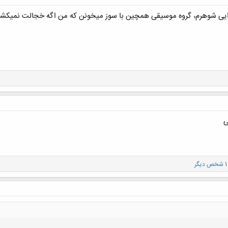
یی شوهرم، گروه موسیقی همچین با سوز میخونن که من اگه خجالت نمیکشیدم
ی
گر