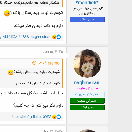
*mahdieh*
هشدار تخلیه هم داریم،موندیم چیکار کن
کاربر فعال مهندسی مواد
شوهرت نباید بیمارستان باشه؟
و متالورژی ,
.
کاربر ممتاز
دارم به کادر درمان فکر میکنم
و
naghmeirani
,
ALIREZA.F.1988
و
ا
ک
ن
Jun 15, 2025
ش
ه
eterno گفت:
ا
:
شوهرت نباید بیمارستان باشه؟
.
naghmeirani
دارم به کادر درمان فکر میکنم
مدیر کل سایت
چرا باید باشه، مشکل همینه، داداشم 
عضو کادر مدیریت
مدیر کل سایت
دارم فکر می کنم که چه کنیم؟
مدیر ارشد
و
Bahar5746
و
*mahdieh*
ا
ک
ن
Jun 21, 2025