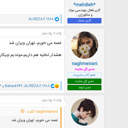
*mahdieh*
کاربر فعال مهندسی مواد
و متالورژی ,
و
ALIREZA.F.1988
کاربر ممتاز
ا
ک
ن
Jun 15, 2025
ش
ه
غصه می خورم، تهران ویران شد
ا
:
هشدار تخلیه هم داریم،موندیم چیکار 
naghmeirani
مدیر کل سایت
عضو کادر مدیریت
مدیر کل سایت
و
ALIREZA.F.1988
,
Bahar5746
و
*
مدیر ارشد
ا
ک
ن
Jun 15, 2025
ش
ه
naghmeirani گفت:
ا
:
غصه می خورم، تهران ویران شد