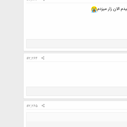
 الان زار میزدم
#2,264
#2,265