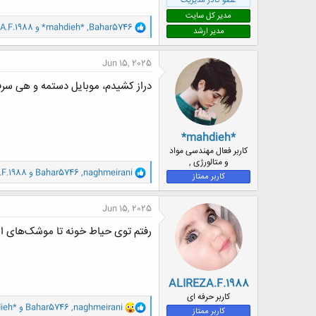
عضو کادر مدیریت
مدیر کل سایت
و
Bahar5746
,
*mahdieh*
و
A.F.1988
مدیر ارشد
ا
ک
ن
Jun 15, 2025
ش
ه
دراز کشیدم، موبایل دستمه و هی س
ا
:
*mahdieh*
کاربر فعال مهندسی مواد
و متالورژی ,
و
naghmeirani
,
Bahar5746
و
F.1988
کاربر ممتاز
ا
ک
ن
Jun 15, 2025
ش
ه
رفتم توی حیاط خونه تا موشک‌های ای
ا
:
ALIREZA.F.1988
کاربر حرفه ای
و
naghmeirani
,
Bahar5746
و
ieh*
کاربر ممتاز