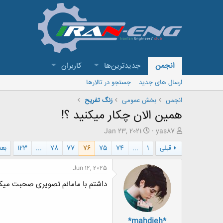
انجمن
جدیدترین‌ها
کاربران
ارسال های جدید
جستجو در تالارها
انجمن
بخش عمومی
زنگ تفريح
همین الان چکار میکنید ؟!
ش
ت
Jan 23, 2021
yas87
ر
ا
قبلی
1
...
74
75
76
77
78
...
123
بع
و
ر
ع
ی
ک
خ
Jun 12, 2025
ن
ش
داشتم با مامانم تصویری صحبت میک
ن
ر
د
و
ه
ع
م
*mahdieh*
و