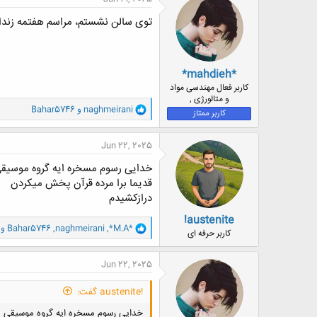
ش
ه
توی سالن نشستم، مراسم هفتمه زندا
ا
:
*mahdieh*
کاربر فعال مهندسی مواد
و متالورژی ,
و
naghmeirani
و
Bahar5746
کاربر ممتاز
ا
ک
ن
Jun 22, 2025
ش
ه
خدایی رسوم مسخره ایه گروه موسیق
ا
قدیما برا مرده قرآن پخش میکردن
:
درازکشیدم
!austenite
و
*M.A*
,
naghmeirani
,
Bahar5746
و 1 شخص دی
کاربر حرفه ای
ا
ک
ن
Jun 22, 2025
ش
ه
!austenite گفت:
ا
:
خدایی رسوم مسخره ایه گروه موسیقی