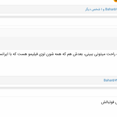
Bahar5
و 1 شخص دیگر
ه راحت میتونی ببینی، بعدش هم که همه شون توی فیلیمو هست که با ایرانسل 
کلیک کنید تا باز شود...
Bahar57
س فوتبالش