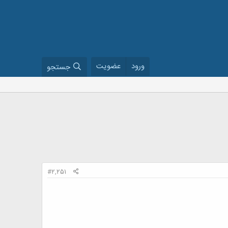
ورود
عضویت
جستجو
#2,251