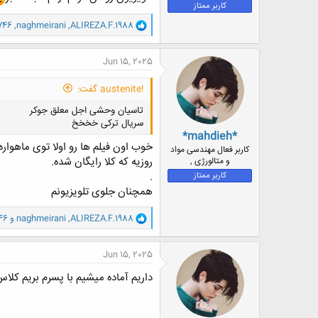
کاربر ممتاز
و
746
,
naghmeirani
,
ALIREZA.F.1988
ا
ک
ن
Jun 15, 2025
ش
ه
!austenite گفت:
ا
:
تاسیان وحشی اجل معلق جوکر
سریال ترکی خخخخ
*mahdieh*
خوب اون فیلم ها رو اولا توی ماهوار
کاربر فعال مهندسی مواد
روزیه که کلا رایگان شده.
و متالورژی ,
.
کاربر ممتاز
همچنان جلوی تلویزیونم
و
ALIREZA.F.1988
,
naghmeirani
و
46
ا
ک
ن
Jun 15, 2025
ش
ه
داریم آماده میشیم با پسرم بریم کلا
ا
: