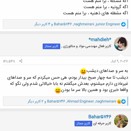
اگه مشکله ، برا منم هست
اگه گرونیه ، برا منم هست
اگه مشغله های ذهنیه ، برا منم هست
و
junior Engineer
,
naghmeirani
,
Bahar5746
و 4 کاربر دیگر
ا
ک
ن
*mahdieh*
ش
کاربر فعال مهندسی مواد و متالورژی ,
کاربر ممتاز
ه
ا
:
#11,548
Jul 9, 2026
به سر و صداهای دیشب
دیشب تا سه چهار صبح بیدار بودم، هی حس میکردم که سر و صداهای
غیرعادی دارم میشنوم، بعدش میگفتم نه بابا خیالاتی شدم ولی نگو که
واقعا خبری بود و همین بالا سر ما بودن
و
naghmeirani
,
Ahmad Engineer
,
Bahar5746
و 2 کاربر دیگر
ا
ک
ن
Bahar5746
ش
کاربر حرفه ای
کاربر ممتاز
ه
ا