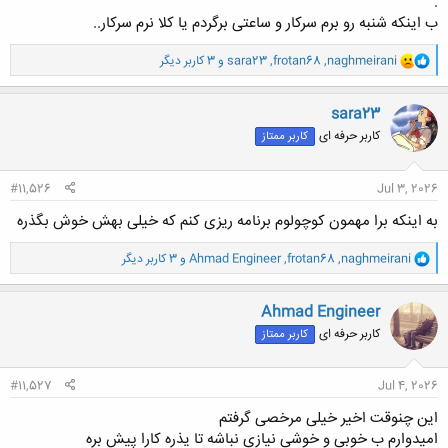
.
ب اینکه شنبه رو برم سرکار و ساعتی برگردم یا کلا نرم سرکار..‌
و
naghmeirani
,
frotan68
,
sara23
و 3 کاربر دیگر
ا
ک
ن
sara23
ش
کاربر حرفه ای
کاربر ممتاز
ه
ا
:
#11,526
Jul 3, 2026
به اینکه برا مهمون کوچولوم برنامه ریزی کنم که خیلی بهش خوش بگذره
و
naghmeirani
,
frotan68
,
Ahmad Engineer
و 3 کاربر دیگر
ا
ک
ن
Ahmad Engineer
ش
کاربر حرفه ای
کاربر ممتاز
ه
ا
:
#11,527
Jul 4, 2026
این چنوقت اخیر خیلی مرخصی گرفتم
امیدوارم ب خوبی و خوشی نیازی نباشه تا یذره کارا پیش بره