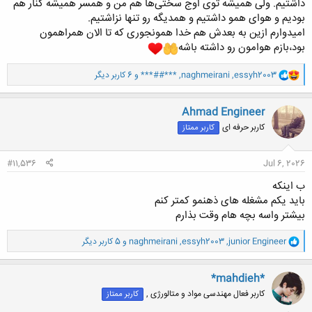
داشتیم. ولی همیشه توی اوج سختی‌ها هم من و همسر همیشه کنار هم
بودیم و هوای همو داشتیم و همدیگه رو تنها نزاشتیم.
امیدوارم ازین به بعدش هم خدا همونجوری که تا الان همراهمون
بود،بازم هوامون رو داشته باشه
و
essyh2003
,
naghmeirani
,
***##***
و 6 کاربر دیگر
ا
ک
ن
Ahmad Engineer
ش
کاربر حرفه ای
کاربر ممتاز
ه
ا
:
#11,536
Jul 6, 2026
ب اینکه
باید یکم مشغله های ذهنمو کمتر کنم
بیشتر واسه بچه هام وقت بذارم
و
junior Engineer
,
essyh2003
,
naghmeirani
و 5 کاربر دیگر
ا
ک
ن
*mahdieh*
ش
کاربر فعال مهندسی مواد و متالورژی ,
کاربر ممتاز
ه
ا