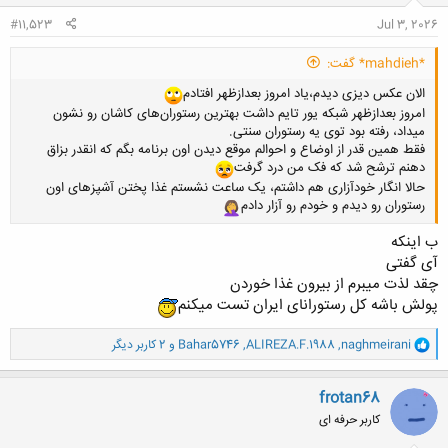
:
#11,523
Jul 3, 2026
*mahdieh* گفت:
الان عکس دیزی دیدم،یاد امروز بعدازظهر افتادم
امروز بعدازظهر شبکه یور تایم داشت بهترین رستوران‌های کاشان رو نشون
میداد، رفته بود توی یه رستوران سنتی.
فقط همین قدر از اوضاع و احوالم موقع دیدن اون برنامه بگم که انقدر بزاق
دهنم ترشح شد که فک من درد گرفت
حالا انگار خودآزاری هم داشتم، یک ساعت نشستم غذا پختن آشپزهای اون
رستوران رو دیدم و خودم رو آزار دادم
ب اینکه
آی گفتی
چقد لذت میبرم از بیرون غذا خوردن
پولش باشه کل رستورانای ایران تست میکنم
و
naghmeirani
,
ALIREZA.F.1988
,
Bahar5746
و 2 کاربر دیگر
ا
ک
ن
frotan68
ش
کاربر حرفه ای
ه
ا