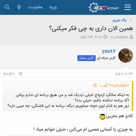
ورود
عضویت
زنگ تفريح
همین الان داری به چی فکر میکنی؟
ش
ت
Jan 23, 2010
n_roshan
ر
ا
و
ر
yas87
ع
ی
کاربر حرفه ای
کاربر ممتاز
ک
خ
ن
ش
ن
ر
#11,521
Jul 2, 2026
د
و
ه
ع
*mahdieh* گفت:
م
و
به اینکه سالگرد ازدواج خیلی نزدیک شد و من هیچ برنامه ای ندارم براش.
ض
اگه برنامه نداشته باشم، خیلی بده؟
و
دور هم یه شام توی خونه میخوریم دیگه، برنامه به این قشنگی، چه عیبی داره؟
ع
کادو هم بخرین‌
یه چیزی یا کسانی عصبی ام می‌کنن ، خیلی خوابم میاد !
کلیک کنید تا باز شود...