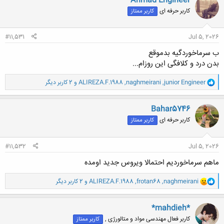
Ahmad Engineer
کلیک کنید تا باز شود...
ش
کاربر حرفه ای
کاربر ممتاز
ه
ا
:
#11,531
Jul 5, 2026
ب سرماخوردگیه بدموقع
بدن درد و کلافگی این روزام...
و
junior Engineer
,
naghmeirani
,
ALIREZA.F.1988
و 2 کاربر دیگر
ا
ک
ن
Bahar5746
ش
کاربر حرفه ای
کاربر ممتاز
ه
ا
:
#11,532
Jul 5, 2026
ماهم سرماخوردیم احتمالا ویروس جدید اومده
و
naghmeirani
,
frotan68
,
ALIREZA.F.1988
و 2 کاربر دیگر
ا
ک
ن
*mahdieh*
ش
کاربر فعال مهندسی مواد و متالورژی ,
کاربر ممتاز
ه