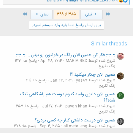
ALIREZA.F.1988
,
naghmeirani
و
Bahar5746
ا
ک
ن
اول
آخر
385 از 399
قبلی
بعدی
ش
ه
برای ارسال پاسخ شما باید وارد سیستم شوید.
ا
:
Similar threads
:•:•:•: فکر کن همین الان زنگ در خونتون رو بزنن ... :•:•:•:
شروع شده توسط MARIA RED
Apr 28, 2014
پاسخ ها: 133
زنگ تفريح
همین الان چکار میکنید ؟!
شروع شده توسط yas87
Jan 23, 2021
پاسخ ها: 4K
زنگ تفريح
همین الان دلتون واسه کدوم دوست هم باشگاهی تنگ
P
شده؟؟
شروع شده توسط puyan khan
Jul 17, 2016
پاسخ ها: 257
زنگ تفريح
همین الان دوست داشتی کنار چه کسی بودی؟
شروع شده توسط ali.metal.eng
Sep 4, 2015
پاسخ ها: 278
زنگ تفريح