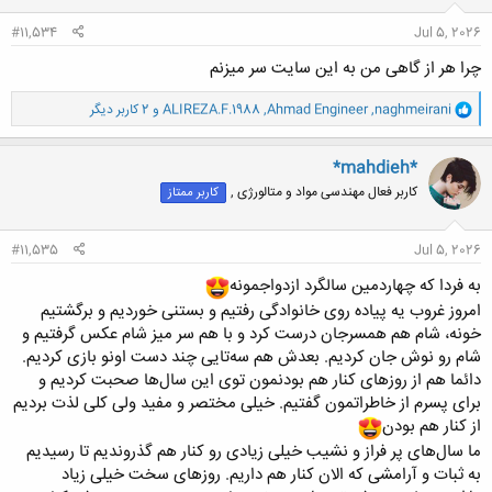
:
#11,534
Jul 5, 2026
چرا هر از گاهی من به این سایت سر میزنم
و
naghmeirani
,
Ahmad Engineer
,
ALIREZA.F.1988
و 2 کاربر دیگر
ا
ک
ن
*mahdieh*
ش
کاربر فعال مهندسی مواد و متالورژی ,
کاربر ممتاز
ه
ا
:
#11,535
Jul 5, 2026
به فردا که چهاردمین سالگرد ازدواجمونه
امروز غروب یه پیاده روی خانوادگی رفتیم و بستنی خوردیم و برگشتیم
خونه، شام هم همسرجان درست کرد و با هم سر میز شام عکس گرفتیم و
شام رو نوش جان کردیم. بعدش هم سه‌تایی چند دست اونو بازی کردیم.
دائما هم از روزهای کنار هم بودنمون توی این سال‌ها صحبت کردیم و
برای پسرم از خاطراتمون گفتیم. خیلی مختصر و مفید ولی کلی لذت بردیم
از کنار هم بودن
ما سال‌های پر فراز و نشیب خیلی زیادی رو کنار هم گذروندیم تا رسیدیم
به ثبات و آرامشی که الان کنار هم داریم. روزهای سخت خیلی زیاد