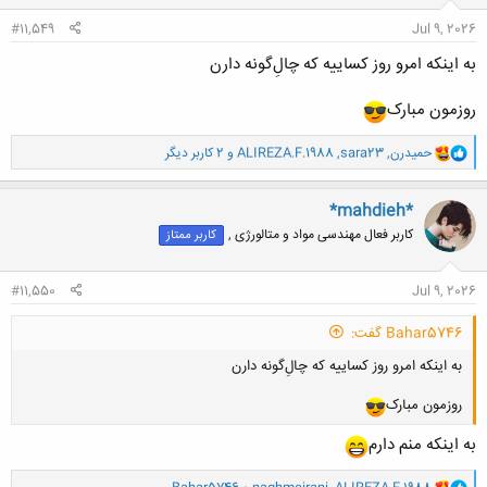
:
#11,549
Jul 9, 2026
به اینکه امرو روز کساییه که چال‌ِگونه دارن
روزمون مبارک
و
حميدرن
,
sara23
,
ALIREZA.F.1988
و 2 کاربر دیگر
ا
ک
ن
*mahdieh*
ش
کاربر فعال مهندسی مواد و متالورژی ,
کاربر ممتاز
ه
ا
:
#11,550
Jul 9, 2026
Bahar5746 گفت:
به اینکه امرو روز کساییه که چال‌ِگونه دارن
روزمون مبارک
به اینکه منم دارم
و