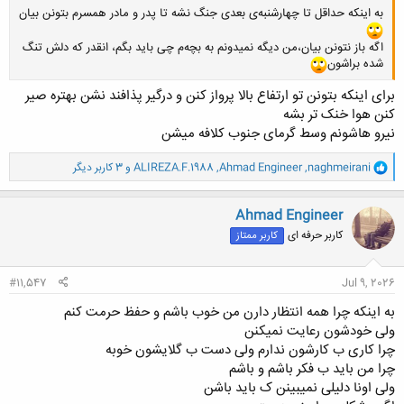
به اینکه حداقل تا چهارشنبه‌ی بعدی جنگ نشه تا پدر و مادر همسرم بتونن بیان
اگه باز نتونن بیان،من دیگه نمیدونم به بچه‌م چی باید بگم، انقدر که دلش تنگ
شده براشون
برای اینکه بتونن تو ارتفاع بالا پرواز کنن و درگیر پذافند نشن بهتره صیر
کنن هوا خنک تر بشه
نیرو هاشونم وسط گرمای جنوب کلافه میشن
و
naghmeirani
,
Ahmad Engineer
,
ALIREZA.F.1988
و 3 کاربر دیگر
ا
ک
ن
Ahmad Engineer
ش
کاربر حرفه ای
کاربر ممتاز
ه
ا
:
#11,547
Jul 9, 2026
به اینکه چرا همه انتظار دارن من خوب باشم و حفظ حرمت کنم
ولی خودشون رعایت نمیکنن
چرا کاری ب کارشون ندارم ولی دست ب گلایشون خوبه
چرا من باید ب فکر باشم و باشم
ولی اونا دلیلی نمیبینن ک باید باشن