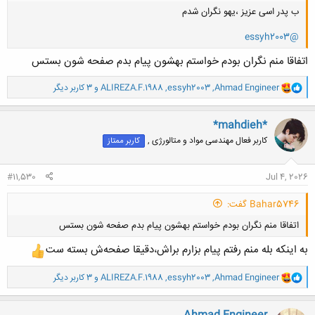
ب پدر اسی عزیز ،یهو نگران شدم
@essyh2003
اتفاقا منم نگران بودم خواستم بهشون پیام بدم صفحه شون بستس
و
Ahmad Engineer
,
essyh2003
,
ALIREZA.F.1988
و 3 کاربر دیگر
ا
کلیک کنید تا باز شود...
ک
ن
*mahdieh*
ش
کاربر فعال مهندسی مواد و متالورژی ,
کاربر ممتاز
ه
ا
:
#11,530
Jul 4, 2026
Bahar5746 گفت:
اتفاقا منم نگران بودم خواستم بهشون پیام بدم صفحه شون بستس
به اینکه بله منم رفتم پیام بزارم براش،دقیقا صفحه‌ش بسته ست
و
Ahmad Engineer
,
essyh2003
,
ALIREZA.F.1988
و 3 کاربر دیگر
ا
ک
ن