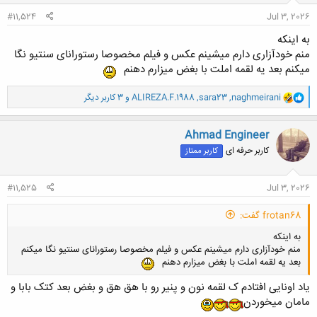
:
#11,524
Jul 3, 2026
به اینکه
منم خودآزاری دارم میشینم عکس و فیلم مخصوصا رستورانای سنتیو نگا
میکنم بعد یه لقمه املت با بغض میزارم دهنم
و
naghmeirani
,
sara23
,
ALIREZA.F.1988
و 3 کاربر دیگر
ا
ک
ن
Ahmad Engineer
ش
کاربر حرفه ای
کاربر ممتاز
ه
ا
:
#11,525
Jul 3, 2026
frotan68 گفت:
به اینکه
منم خودآزاری دارم میشینم عکس و فیلم مخصوصا رستورانای سنتیو نگا میکنم
بعد یه لقمه املت با بغض میزارم دهنم
یاد اونایی افتادم ک لقمه نون و پنیر رو با هق هق و بغض بعد کتک بابا و
مامان میخوردن