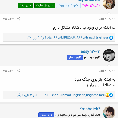
ش
مدیر کل سایت
عضو کادر مدیریت
مدیر کل سایت
مدیر ارشد
ه
ا
:
#11,543
Jul 8, 2026
ب اینکه برای ورود ب باشگاه مشکل دارم
و
Ahmad Engineer
,
ALIREZA.F.1988
,
frotan68
و 3 کاربر دیگر
ا
ک
ن
essyh2003
ش
کاربر حرفه ای
کاربر ممتاز
ه
ا
:
#11,544
Jul 8, 2026
به اینکه باز بوی جنگ میاد
احتمالا از اول پاییز
و
naghmeirani
,
Ahmad Engineer
,
ALIREZA.F.1988
و 3 کاربر دیگر
ا
ک
ن
*mahdieh*
ش
کاربر فعال مهندسی مواد و متالورژی ,
کاربر ممتاز
ه