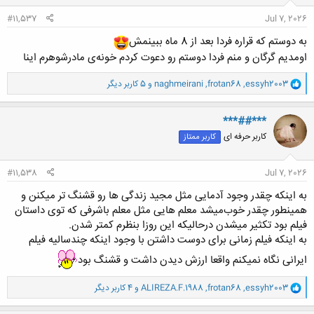
:
#11,537
Jul 7, 2026
به دوستم که قراره فردا بعد از 8 ماه ببینمش
اومدیم گرگان و منم فردا دوستم رو دعوت کردم خونه‌ی مادرشوهرم اینا
و
essyh2003
,
frotan68
,
naghmeirani
و 5 کاربر دیگر
ا
ک
ن
***##***
ش
کاربر حرفه ای
کاربر ممتاز
ه
ا
:
#11,538
Jul 7, 2026
به اینکه چقدر وجود آدمایی مثل مجید زندگی ها رو قشنگ تر‌ میکنن و
همینطور چقدر خوب‌میشد معلم هایی مثل معلم باشرفی که توی داستان
فیلم بود تکثیر میشدن درحالیکه این روزا بنظرم کمتر شدن.
به اینکه فیلم زمانی برای دوست داشتن با وجود اینکه چندسالیه فیلم
ایرانی نگاه نمیکنم واقعا ارزش دیدن داشت و قشنگ بود
و
essyh2003
,
frotan68
,
ALIREZA.F.1988
و 4 کاربر دیگر
ا
ک