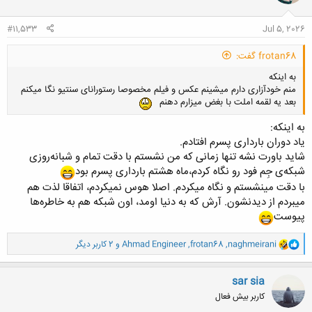
ا
:
#11,533
Jul 5, 2026
frotan68 گفت:
به اینکه
منم خودآزاری دارم میشینم عکس و فیلم مخصوصا رستورانای سنتیو نگا میکنم
بعد یه لقمه املت با بغض میزارم دهنم
به اینکه:
یاد دوران بارداری پسرم افتادم.
شاید باورت نشه تنها زمانی که من نشستم با دقت تمام و شبانه‌روزی
شبکه‌ی جِم فود رو نگاه کردم،ماه هشتم بارداری پسرم بود
با دقت مینشستم و نگاه میکردم. اصلا هوس نمیکردم، اتفاقا لذت هم
میبردم از دیدنشون. آرش که به دنیا اومد، اون شبکه هم به خاطره‌ها
پیوست
و
naghmeirani
,
frotan68
,
Ahmad Engineer
و 2 کاربر دیگر
ا
ک
ن
sar sia
ش
کاربر بیش فعال
ه
ا