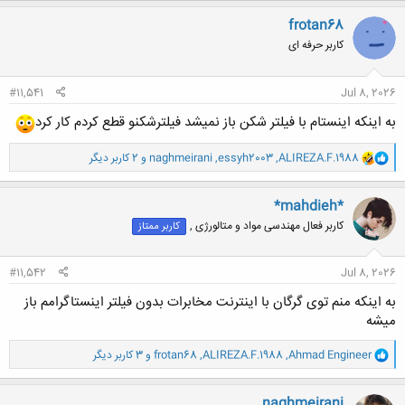
ک
ن
frotan68
ش
کاربر حرفه ای
ه
ا
:
#11,541
Jul 8, 2026
به اینکه اینستام با فیلتر شکن باز نمیشد فیلترشکنو قطع کردم کار کرد
و
ALIREZA.F.1988
,
essyh2003
,
naghmeirani
و 2 کاربر دیگر
ا
ک
ن
*mahdieh*
ش
کاربر فعال مهندسی مواد و متالورژی ,
کاربر ممتاز
ه
ا
:
#11,542
Jul 8, 2026
به اینکه منم توی گرگان با اینترنت مخابرات بدون فیلتر اینستاگرامم باز
میشه
و
Ahmad Engineer
,
ALIREZA.F.1988
,
frotan68
و 3 کاربر دیگر
ا
ک
ن
naghmeirani