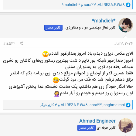
و
ALIREZA.F.1988
,
sara23
و
*mahdieh*
ا
ک
ن
*mahdieh*
ش
کاربر فعال مهندسی مواد و متالورژی ,
کاربر ممتاز
ه
ا
:
#11,522
Jul 3, 2026
الان عکس دیزی دیدم،یاد امروز بعدازظهر افتادم
امروز بعدازظهر شبکه یور تایم داشت بهترین رستوران‌های کاشان رو نشون
میداد، رفته بود توی یه رستوران سنتی.
فقط همین قدر از اوضاع و احوالم موقع دیدن اون برنامه بگم که انقدر
بزاق دهنم ترشح شد که فک من درد گرفت
حالا انگار خودآزاری هم داشتم، یک ساعت نشستم غذا پختن آشپزهای
اون رستوران رو دیدم و خودم رو آزار دادم
و
naghmeirani
,
sara23
,
ALIREZA.F.1988
و 3 کاربر دیگر
ا
ک
ن
Ahmad Engineer
ش
کاربر حرفه ای
کاربر ممتاز
ه
ا