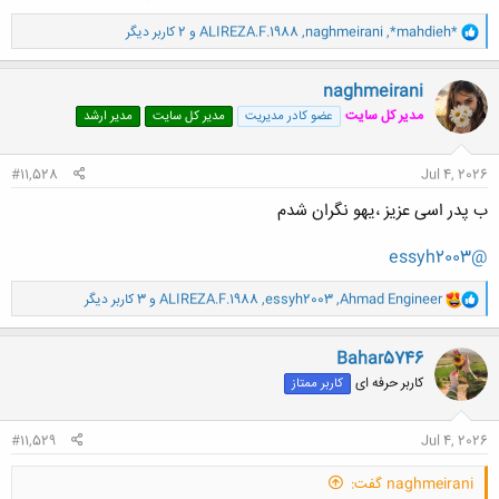
و
*mahdieh*
,
naghmeirani
,
ALIREZA.F.1988
و 2 کاربر دیگر
ا
ک
ن
naghmeirani
ش
مدیر کل سایت
عضو کادر مدیریت
مدیر کل سایت
مدیر ارشد
ه
ا
:
#11,528
Jul 4, 2026
ب پدر اسی عزیز ،یهو نگران شدم
@essyh2003
و
Ahmad Engineer
,
essyh2003
,
ALIREZA.F.1988
و 3 کاربر دیگر
ا
ک
ن
Bahar5746
ش
کاربر حرفه ای
کاربر ممتاز
ه
ا
:
#11,529
Jul 4, 2026
naghmeirani گفت: