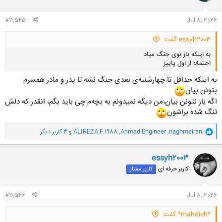
ا
:
#11,545
Jul 8, 2026
essyh2003 گفت:
به اینکه باز بوی جنگ میاد
احتمالا از اول پاییز
به اینکه حداقل تا چهارشنبه‌ی بعدی جنگ نشه تا پدر و مادر همسرم
بتونن بیان
اگه باز نتونن بیان،من دیگه نمیدونم به بچه‌م چی باید بگم، انقدر که دلش
تنگ شده براشون
کلیک کنید تا باز شود...
و
naghmeirani
,
Ahmad Engineer
,
ALIREZA.F.1988
و 3 کاربر دیگر
ا
ک
ن
essyh2003
ش
کاربر حرفه ای
کاربر ممتاز
ه
ا
:
#11,546
Jul 8, 2026
*mahdieh* گفت: