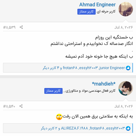
ن
Ahmad Engineer
ش
کاربر حرفه ای
کاربر ممتاز
ه
ا
:
#11,539
Jul 8, 2026
ب خستگیه این روزام
انگار صدساله ک نخوابیدم و استراحتی نداشتم
.
ب اینکه هیچ جا خونه خود آدم نمیشه
و
junior Engineer
,
essyh2003
,
frotan68
و 4 کاربر دیگر
ا
ک
ن
*mahdieh*
ش
کاربر فعال مهندسی مواد و متالورژی ,
کاربر ممتاز
ه
ا
:
#11,540
Jul 8, 2026
به اینکه به سلامتی برق همین الان رفت
و
essyh2003
,
frotan68
,
ALIREZA.F.1988
و 2 کاربر دیگر
ا