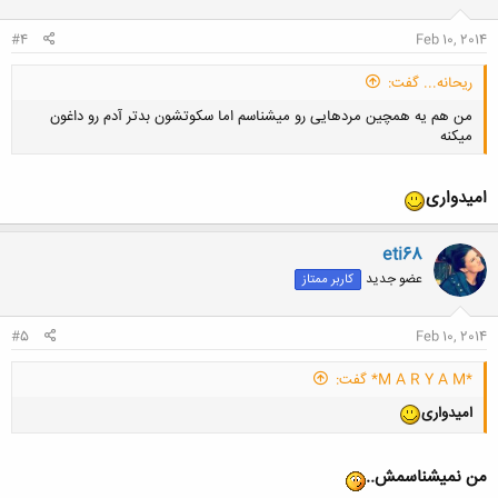
#4
Feb 10, 2014
ریحانه... گفت:
من هم یه همچین مردهایی رو میشناسم اما سکوتشون بدتر آدم رو داغون
میکنه
امیدواری
eti68
کلیک کنید تا باز شود...
عضو جدید
کاربر ممتاز
#5
Feb 10, 2014
*M A R Y A M* گفت:
امیدواری
من نمیشناسمش..