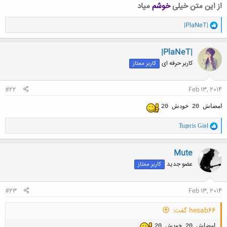
از این متن خیلی
خوشم
میاد
و
|PlaNeT|
ا
ک
ن
|PlaNeT|
ش
کاربر حرفه ای
کاربر ممتاز
ه
ا
:
#22
Feb 13, 2014
امضاش 20 خودش 20
و
Ћцвгіѕ Ǥіяl
ا
ک
ن
Mute
ش
عضو جدید
کاربر ممتاز
ه
ا
:
#23
Feb 13, 2014
hesab66 گفت:
امضاش 20 خودش 20