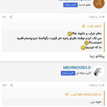
Д
عضو جدید
کاربر ممتاز
#11
Feb 10, 2014
eti68 گفت:
حالم خراب و داغونه ها!!
من فک کردم نوشته نظرتو راجبه نفر قبلیت بگو!اصلا نمیدونستم قضیه
امضاست!!
ما که نتیدیم!
پرفکتو زیبا
MEHRNOOSH.D
کاربر حرفه ای
کاربر ممتاز
#12
Feb 10, 2014
MEHRNOOSH.D گفت:
خوبه س...