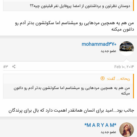
دوستان نظرتون و برداشتتون از امضا پروفایل نفر قبلیتون چیه؟؟
من هم یه همچین مردهایی رو میشناسم اما سکوتشون بدتر آدم رو
داغون میکنه
mohammad370
کلیک کنید تا باز شود...
عضو جدید
#3
Feb 10, 2014
ریحانه... گفت:
من هم یه همچین مردهایی رو میشناسم اما سکوتشون بدتر آدم رو داغون
میکنه
جالب بود...امید برای انسان همانقدر اهمیت دارد که بال برای پرندگان
*M A R Y A M*
کلیک کنید تا باز شود...
عضو جدید