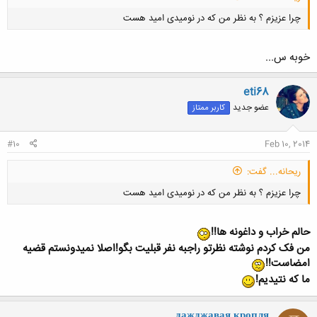
چرا عزیزم ؟ به نظر من که در نومیدی امید هست
خوبه س...
eti68
عضو جدید
کاربر ممتاز
کلیک کنید تا باز شود...
#10
Feb 10, 2014
ریحانه... گفت:
چرا عزیزم ؟ به نظر من که در نومیدی امید هست
حالم خراب و داغونه ها!!
من فک کردم نوشته نظرتو راجبه نفر قبلیت بگو!اصلا نمیدونستم قضیه
امضاست!!
ما که نتیدیم!
کلیک کنید تا باز شود...
дажджавая кропля