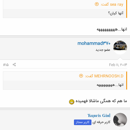
sea ray گفت:
آنها کیان؟
انها...هههههههههه
mohammad370
عضو جدید
کلیک کنید تا باز شود...
#15
Feb 11, 2014
MEHRNOOSH.D گفت:
انها...هههههههههه
ما هم که همگی ماشالا فهمیده
Ћцвгіѕ Ǥіяl
کاربر حرفه ای
کاربر ممتاز
کلیک کنید تا باز شود...