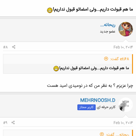
ما هم قبولت داریم...ولی امضاتو قبول نداریم!
ریحانه...
عضو جدید
کلیک کنید تا باز شود...
#8
Feb 10, 2014
eti68 گفت:
ما هم قبولت داریم...ولی امضاتو قبول نداریم!
چرا عزیزم ؟ به نظر من که در نومیدی امید هست
MEHRNOOSH.D
کاربر حرفه ای
کاربر ممتاز
#9
Feb 10, 2014
ریحانه... گفت: