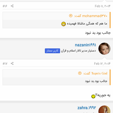
#16
Feb 11, 2014
mohammad370 گفت:
ما هم که همگی ماشالا فهمیده
جالب بود.بد نبود
nazanin1991
دستیار مدیر تالار اسلام و قرآن
کاربر ممتاز
#17
Feb 12, 2014
Ћцвгіѕ Ǥіяl گفت:
جالب بود.بد نبود
یه جوریه!!
zahra.1992