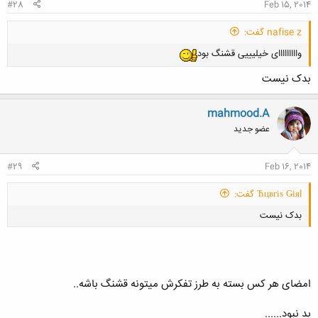
#28
Feb 15, 2014
nafise z گفت:
وااااااااای خیلیییی قشنگ بود
بدک نیست
mahmood.A
عضو جدید
#29
Feb 16, 2014
Ћцвгіѕ Ǥіяl گفت:
بدک نیست
امضای هر کس بسته به طرز تفکرش میتونه قشنگ باشه..
کلیک کنید تا باز شود...
بد نبود......