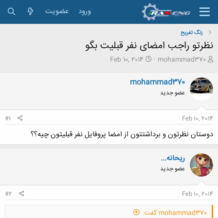
ورود
عضویت
زنگ تفريح
نظرتو راجب امضای نفر قبلیت بگو
ش
ت
Feb 10, 2014
mohammad370
ر
ا
و
ر
mohammad370
ع
ی
عضو جدید
ک
خ
ن
ش
ن
ر
#1
Feb 10, 2014
د
و
ه
ع
دوستان نظرتون و برداشتتون از امضا پروفایل نفر قبلیتون چیه؟؟
م
و
ض
ریحانه...
و
عضو جدید
ع
#2
Feb 10, 2014
mohammad370 گفت: