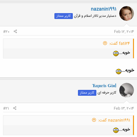
nazanin1991
دستیار مدیر تالار اسلام و قرآن
کاربر ممتاز
کلیک کنید تا باز شود...
#20
Feb 12, 2014
fati24 گفت:
خوبه...
خوبه...
Ћцвгіѕ Ǥіяl
کاربر حرفه ای
کاربر ممتاز
#21
Feb 13, 2014
nazanin1991 گفت:
خوبه...