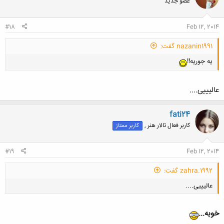
عضو جدید
کلیک کنید تا باز شود...
#18
Feb 12, 2014
nazanin1991 گفت:
یه جوریه!!
عالیییی....
fati24
کاربر فعال تالار هنر ,
کاربر ممتاز
#19
Feb 12, 2014
zahra.1992 گفت:
عالیییی....
خوبه...