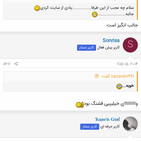
سلام چه عجب از این طرفا...............یادی از سایت کردی
جالبه......................
جالب انگیز است
Sonrisa
S
کاربر بیش فعال
کاربر ممتاز
#27
Feb 15, 2014
nazanin1991 گفت:
خوبه...
وااااااااای خیلیییی قشنگ بود
Ћцвгіѕ Ǥіяl
کاربر حرفه ای
کاربر ممتاز