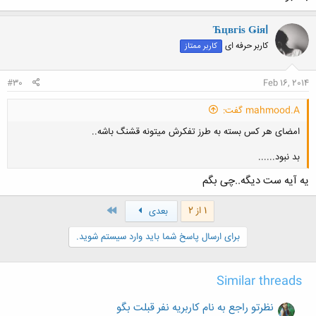
Ћцвгіѕ Ǥіяl
کاربر حرفه ای
کاربر ممتاز
#30
Feb 16, 2014
mahmood.A گفت:
امضای هر کس بسته به طرز تفکرش میتونه قشنگ باشه..
بد نبود......
یه آیه ست دیگه..چی بگم
آخر
1 از 2
بعدی
کلیک کنید تا باز شود...
برای ارسال پاسخ شما باید وارد سیستم شوید.
Similar threads
نظرتو راجع به نام کاربریه نفر قبلت بگو