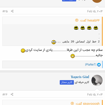
#25
Feb 15, 2014
hesab66 گفت:
.
.
2 خط اول امضاش 20 مابقی ...
سلام چه عجب از این طرفا...............یادی از سایت کردی
جالبه......................
و
|PlaNeT|
ا
ک
ن
Ћцвгіѕ Ǥіяl
ش
کاربر حرفه ای
کاربر ممتاز
ه
ا
:
#26
Feb 15, 2014
siyavooosh گفت: