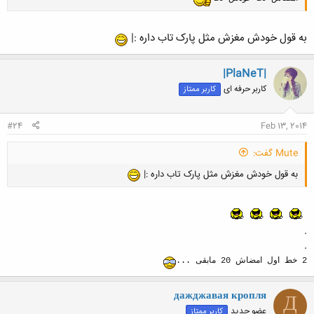
به قول خودش مغزش مثل پارک تاب داره :|
|PlaNeT|
کاربر حرفه ای
کاربر ممتاز
#24
Feb 13, 2014
Mute گفت:
به قول خودش مغزش مثل پارک تاب داره :|
.
.
2 خط اول امضاش 20 مابقی ...
дажджавая кропля
Д
عضو جدید
کاربر ممتاز