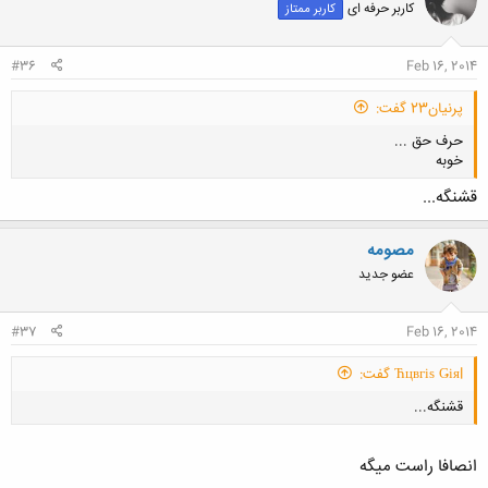
کاربر حرفه ای
کاربر ممتاز
#36
Feb 16, 2014
پرنیان23 گفت:
حرف حق ...
خوبه
قشنگه...
مصومه
عضو جدید
کلیک کنید تا باز شود...
#37
Feb 16, 2014
Ћцвгіѕ Ǥіяl گفت:
قشنگه...
انصافا راست میگه