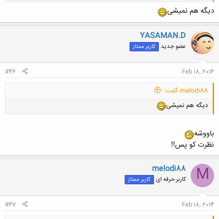
دیگه هم نمیشی
YASAMAN.D
عضو جدید
کاربر ممتاز
کلیک کنید تا باز شود...
#46
Feb 18, 2014
melodi88 گفت:
دیگه هم نمیشی
باووشه
نظرت کو پس!!
melodi88
M
کاربر حرفه ای
کاربر ممتاز
#47
Feb 18, 2014