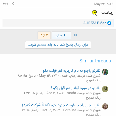
#49
May 22, 2026
زیباست...
و
ALIREZA.F.1988
ا
ک
ن
اول
2 از 2
قبلی
ش
ه
برای ارسال پاسخ شما باید وارد سیستم شوید.
ا
:
Similar threads
نظرتو راجع به نام کاربریه نفر قبلت بگو
شروع شده توسط زیبای خفته.
May 14, 2011
پاسخ ها: 810
زنگ تفريح
نظرتو در مورد آواتار نفر قبل بگو !
M
شروع شده توسط moda
Apr 6, 2007
پاسخ ها: 236
زنگ تفريح
نظرسنجی راجب فونت جزوه :دی (لطفاٌ شرکت کنید)
شروع شده توسط Coraline
Oct 12, 2013
پاسخ ها: 31
زنگ تفريح