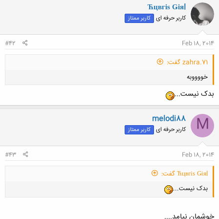
Ћцвгіѕ Ǥіяl
کاربر حرفه ای
کاربر ممتاز
#42
Feb 18, 2014
zahra.71 گفت:
خووووبه
بدک نیست...
melodi88
M
کاربر حرفه ای
کاربر ممتاز
کلیک کنید تا باز شود...
#43
Feb 18, 2014
Ћцвгіѕ Ǥіяl گفت:
بدک نیست...
خوشمان نیامد....