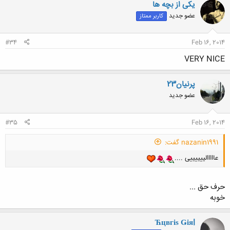
یکی از بچه ها
عضو جدید
کاربر ممتاز
کلیک کنید تا باز شود...
#34
Feb 16, 2014
VERY NICE
پرنیان23
عضو جدید
#35
Feb 16, 2014
nazanin1991 گفت:
عااااالییییییی ....
حرف حق ...
خوبه
Ћцвгіѕ Ǥіяl