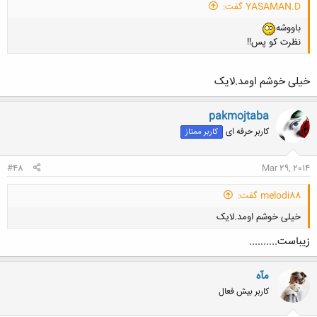
YASAMAN.D گفت:
باووشه
نظرت کو پس!!
خیلی خوشم اومد.لایک
pakmojtaba
کلیک کنید تا باز شود...
کاربر حرفه ای
کاربر ممتاز
#48
Mar 29, 2014
melodi88 گفت:
خیلی خوشم اومد.لایک
زیباست..........
مآه
کاربر بیش فعال
کلیک کنید تا باز شود...