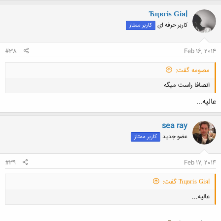
Ћцвгіѕ Ǥіяl
کاربر حرفه ای
کاربر ممتاز
کلیک کنید تا باز شود...
#38
Feb 16, 2014
مصومه گفت:
انصافا راست میگه
عالیه...
sea ray
عضو جدید
کاربر ممتاز
کلیک کنید تا باز شود...
#39
Feb 17, 2014
Ћцвгіѕ Ǥіяl گفت:
عالیه...