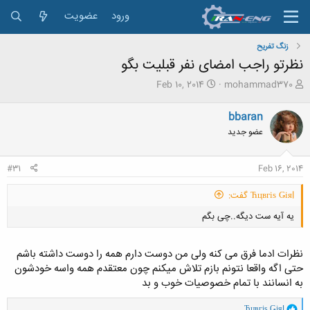
ورود
عضویت
زنگ تفريح
نظرتو راجب امضای نفر قبلیت بگو
ش
ت
Feb 10, 2014
mohammad370
ر
ا
و
ر
bbaran
ع
ی
عضو جدید
ک
خ
ن
ش
ن
ر
#31
Feb 16, 2014
د
و
ه
ع
Ћцвгіѕ Ǥіяl گفت:
م
و
یه آیه ست دیگه..چی بگم
ض
و
ع
نظرات ادما فرق می کنه ولی من دوست دارم همه را دوست داشته باشم
حتی اگه واقعا نتونم بازم تلاش میکنم چون معتقدم همه واسه خودشون
به انسانند با تمام خصوصیات خوب و بد
کلیک کنید تا باز شود...
و
Ћцвгіѕ Ǥіяl