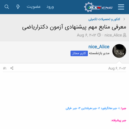
ورود
عضویت
کنکور و تحصیلات تکمیلی
معرفی منابع مهم پیشنهادی آزمون دکتراریاضی
ش
ت
Aug 6, 2012
nice_Alice
ر
ا
و
ر
nice_Alice
ع
ی
مدیر بازنشسته
کاربر ممتاز
ک
خ
ن
ش
ن
ر
#1
Aug 6, 2012
د
و
ه
ع
م
و
ض
و
ع
جبر۱:
۱- جبر-هانگرفورد ۲- جبر-هرشتاین ۳- جبر -فرالی
جبر پیشرفته: