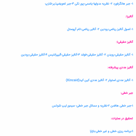
۱- جبر هانگرفورد ۲- نظریه مدولها-یاسمی-پور نکی ۳-جبر تعویضپذیر-شارپ
آنالیز۱:
۱- اصول آنالیز ریاضی-رودین ۲- آنالیر ریاضی-تام آپوستل
آنالیز حقیقی۱:
۱- آنالیز حقیقی-رویدن ۲- آنالیز حقیقی-فولند ۳-آنالیز حقیقی-آلیپرانتیس ۴-آنالیز حقیقی-رودین
آنالیز عددی پیشرفته:
۱- آنالیز عددی استوئر ۲- آنالیز عددی کین کید(Kincaid)
جبر خطی:
۱-جبر خطی هافمن ۲-نظریه و مسائل جبر خطی- سیمور لیپ شوتس
تحقیق در عملیات:
1-برنامه ریزی خطی و غیر خطی-بازارا