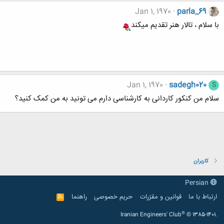
Jan 1, 1970
parla_69
با سلام ، تالار هنر تقدیم میکند
Jan 1, 1970
sadegh020
S
سلام من کنکور کاردانی به کارشناسی دارم می تونید به من کمک کنید؟
کاربران
Persian
ارتباط با ما
قوانین و مقرّرات
حریم خصوصی
راهنما
R
S
S
®
Iranian Engineers' Club
© 1385-1401.