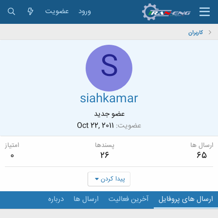
ورود
عضویت
کاربران
S
siahkamar
عضو جدید
عضویت
Oct 22, 2011
ارسال ها
پسندها
امتیاز
0
26
65
پیدا کردن
ارسال های پروفایل
آخرین فعالیت
ارسال ها
درباره