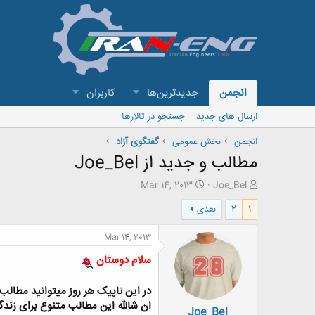
انجمن
جدیدترین‌ها
کاربران
ارسال های جدید
جستجو در تالارها
انجمن
بخش عمومی
گفتگوی آزاد
مطالب و جدید از Joe_Bel
ش
ت
Mar 14, 2013
Joe_Bel
ر
ا
1
2
بعدی
و
ر
ع
ی
ک
خ
Mar 14, 2013
ن
ش
سلام دوستان
ن
ر
د
و
ه
ع
در این تاپیک هر روز میتوانید مطالب
م
ان شالله این مطالب متنوع برای زند
Joe_Bel
و