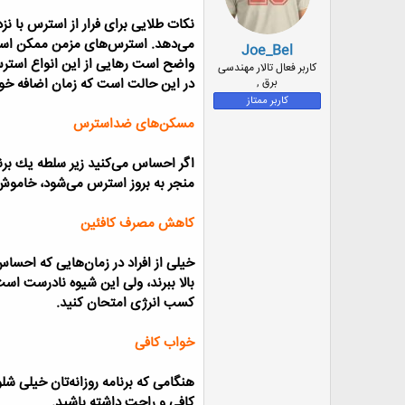
:
نكات طلایی برای فرار از استرس
با نز
می‌دهد. استرس‌های مزمن ممكن است 
Joe_Bel
واضح است رهایی از این انواع استر
کاربر فعال تالار مهندسی
برق ,
در این حالت است كه زمان اضافه خوا
کاربر ممتاز
مسكن‌های ضداسترس
اگر احساس می‌كنید زیر سلطه یك برنا
منجر به بروز استرس می‌شود، خاموش
كاهش مصرف كافئین
خیلی از افراد در زمان‌هایی كه احساس
بالا ببرند، ولی این شیوه نادرست است
كسب انرژی امتحان كنید.
خواب كافی
هنگامی كه برنامه روزانه‌تان خیلی 
كافی و راحت داشته باشید.