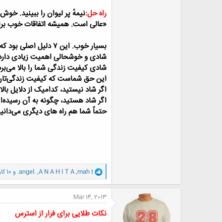
راه حل:
نیمهٔ پر لیوان را ببینید. خ
«عالی است. همیشه اتفاقات خوب برا
بسیار خوب. این ۷ دلیل اصلی بود که موجب می‌شوند شما شاد نباشید. البته همراه با ۷ راه حل کوچک برای ان‌ها.
شادی و خوشحالی اهمیت زیادی دارد
شادی کیفیت زندگی شما را بالا می‌برد
این حق شماست که کیفیت زندگی‌تان ب
اگر شاد نیستید، کدامیک از دلایل ب
اگر شاد هستید، چگونه به آن رسیده‌ا
حتماً شما هم راه های دیگری می‌دانید.
و
mah t
,
A N A H I T A
,
.angel.
و 10 کاربر دیگر
ا
ک
ن
Mar 14, 2013
ش
ه
نكات طلایی برای فرار از استرس
ا