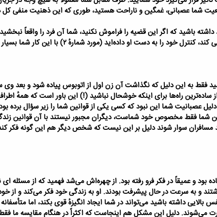
 تأثیر قرار می‌گیرد خود شمایید. طرف مقابل شما معمولاً به هیچ وجه در جریان
ضعیت شما عصبانی، غمگین و ناراحت هستید، طوری که این ذهنیت منفی کل ذهن
شته باشید که اگر این قضیه را فراموش نکنید، شما آن فرد را واقعاً نبخشیده
را به دست او داده‌اید (مورد شمارهٔ ۲) با این کار شما بسیار شاد تر خواهید بود.
شید فقط به این دلیل که نگذاشت آن زن اول از اتوبوس پیاده شود و بعد وی
 ساده‌ترین راه‌ها برای اینکه خوشحال نباشید (!) این باور است که همهٔ اطرافی
 دلیل عصبانیت شما این نبود که کسی یکی از قوانین شما را زیر سؤال برده بود
نین شما فقط مخصوص خود شماست، دیگران مجبور نیستند با آن قوانین زندگی
بعد مسافران سوار شوند دلیل بر این نیست که شخص دیگر هم این گونه فکر کند.
 بود و عمیقاً در فکر فرو رفته بود. از چهره‌اش می‌شد فهمید که از مسئله 
شتند و به سرعت در حال پیشرفت بودند. او به زندگی خود فکر می‌کند و از خود
 بالایی داشته باشید می‌تواند در شما ایجاد انگیزهٔ قوی بکند، اما متأسفانه 
رت می‌شوند.
دلیل این مشکل هم اینجاست که اکثراً در هنگام مقایسه ما فقط خ