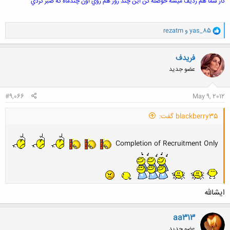
كار شما هم رديف ميشه حوصله كن اين چند روز هم روي اون چندماه كه صبر كردي
و
yas_85
و
rezatm
ا
ک
ن
فریدف
ش
عضو جدید
ه
ا
:
#9,066
May 9, 2012
blackberry35 گفت:
Completion of Recruitment Only
ایشالله
aa313
عضو جدید