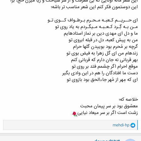
این شعر ماله اونایی که بی معرفت و از سر سیاحت و ریا میرن حج، برا
این دوستمون فکر کنم این شعر مناسب تر باشه؛
ای حــریــم کـعبـه مـحـرم بـرطـواف کــوی تـو
مـن بـه گِـرد کـعـبـه مـی‏گـردم به یاد روی تو
ما و دل ای مهدی دین بر نماز استاده‏ایم
من به پیش کعبه، دل در قبله ابروی تو
گرچه بر مُحرم بود بوییدن گل‏ها حرام
زنده‏ام من ای گل زهرا به فیض بوی تو
بهر قربانی نه جان دارم که قربانی کنم
موقع احرام اگر چشمم فتد بر روی تو
دست ما افتادگان را هم در این وادی بگیر
ای که مِهر از مُهر جاءالحق بود بازوی تو
خلاصه که؛
معشوق بود بر سر پیمان محبت
زشت است اگر بر سر میعاد نیایی
و
mehdi-hp
ا
ک
ن