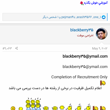
طب 20 فروردین(بدون کمیسیون)
آموزشي خوش بگذره
و
one_1
,
arash3566
,
pejman4u
و 1 شخص دیگر
ا
ک
ن
blackberry35
ش
اخراجی موقت
ه
ا
:
#9,063
May 9, 2012
blackberry35@ymail.com
blackberry35@ymail.com
Completion of Recruitment Only
اعلام تکمیل ظرفیت در برخی از رشته ها در دست بررسی می باشد