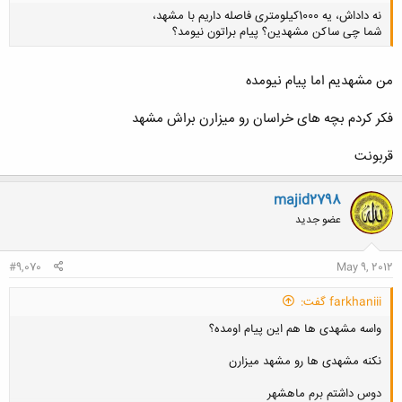
نه داداش، یه 1000کیلومتری فاصله داریم با مشهد،
شما چی ساکن مشهدین؟ پیام براتون نیومد؟
من مشهدیم اما پیام نیومده
فکر کردم بچه های خراسان رو میزارن براش مشهد
کلیک کنید تا باز شود...
قربونت
majid2798
عضو جدید
#9,070
May 9, 2012
farkhaniii گفت:
واسه مشهدی ها هم این پیام اومده؟
نکنه مشهدی ها رو مشهد میزارن
دوس داشتم برم ماهشهر