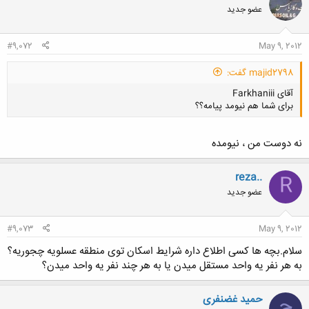
عضو جدید
#9,072
May 9, 2012
majid2798 گفت:
آقای Farkhaniii
برای شما هم نیومد پیامه؟؟
نه دوست من ، نیومده
reza..
R
کلیک کنید تا باز شود...
عضو جدید
#9,073
May 9, 2012
سلام.بچه ها کسی اطلاع داره شرایط اسکان توی منطقه عسلویه چجوریه؟
به هر نفر یه واحد مستقل میدن یا به هر چند نفر یه واحد میدن؟
حمید غضنفری
ح