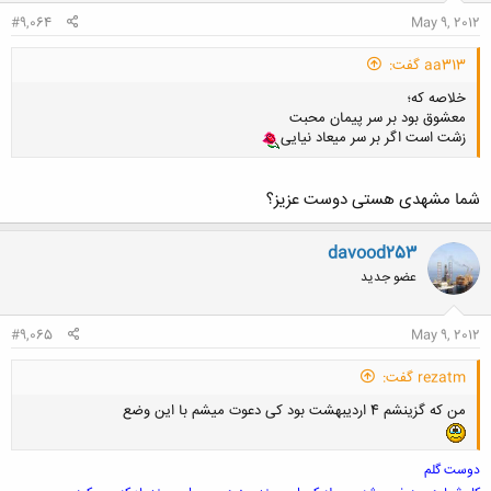
#9,064
May 9, 2012
aa313 گفت:
خلاصه که؛
معشوق بود بر سر پیمان محبت
زشت است اگر بر سر میعاد نیایی
شما مشهدی هستی دوست عزیز؟
davood253
عضو جدید
#9,065
May 9, 2012
rezatm گفت:
من که گزینشم 4 اردیبهشت بود کی دعوت میشم با این وضع
دوست گلم