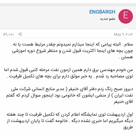
ENGBARGH
E
عضو جدید
#9,080
May 9, 2012
سلام . البته پیامی که اینجا میذارم نمیدونم چقدر مرتبط هست یا نه .
چون بچه های اینجا اکثریت قبول شدن و منتظر شروع دوره اموزشی
هستن .
من خودم مهندسی برق دارم همین ازمون نفت مرحله کتبی قبول شدم اما
توی مصاحبه رد شدم . یه خبر موثق دارم برای بچه های تکمیل ظرفیت .
دیروز صبح زنگ زدم دفتر آقای خنیفر ( مدیر منابع انسانی شرکت ملی
نفت ایران ) از منشی ایشون که خانومی بود اینجور سوال کردم که گفتم
اقای خنیفر
اول اردیبهشت توی نمایشگاه اعلام کردن که تکمیل ظرفیت تا چند هفته
دیگه میگیریم اما خبری نشده دیگه . خانومه گفت تا پایان اردیبهشت از
طریق