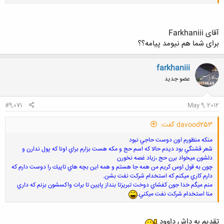
کلیک کنید تا باز شود...
آقای Farkhaniii
برای شما هم نیومد پیامه؟؟
farkhaniii
عضو جدید
#9,071
May 9, 2012
davood253 گفت:
منكه منظورم اون دوست حاجي نبود
شعر قشنگي بود ديدم حالا كه اسم حج و مكه هست بزارم براي اونا كه پول ندارن و
دلشون ميخواد برن حج ،زياد غصه نخورن
چون به قول اوس كريم من همه جا هستم و همه اين بچه هاي تاپيك را دوست دارم كه
دارم كاري ميكنم كه استخدام شركت نفت بشن.
منم ميگم خدا جون كفشاي دوخت تبريزتا بنداز پايين تا برات واكسشون بزنم كه داري
منا استخدام شركت نفت ميكني.
تقدیم به داش داوود