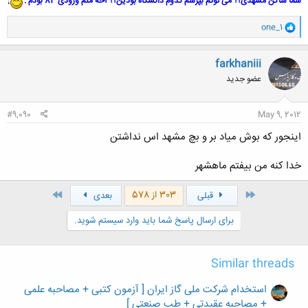
شما ساکن مشهدی؟؟ می تونم بپرسم کدوم دانشگاه بودین؟؟ آخه منم ورودی 83 بودم .
کلیک کنید تا باز شود...
و
one_1
ا
ک
ن
farkhaniii
ش
عضو جدید
ه
ا
:
#9,090
May 9, 2012
اینجور که بوش میاد بر و بچ مشهد اس نداشتن
خدا کنه من بیفتم ماهشهر
اول
آخر
303 از 578
قبلی
بعدی
برای ارسال پاسخ شما باید وارد سیستم شوید.
Similar threads
استخدام شرکت ملی گاز ایران [ آزمون کتبی + مصاحبه علمی
+ مصاحبه عقیدتی + طب صنعتی ]