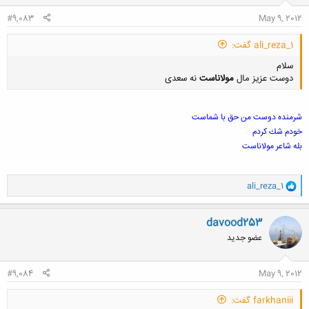
#9,083
May 9, 2012
ali_reza_1 گفت:
سلام
دوست عزیز مال
مولاناست
نه سعدی
شرمنده دوست من حق با شماست
خودم شك كردم
بله شاعر مولاناست
کلیک کنید تا باز شود...
و
ali_reza_1
ا
ک
ن
davood253
ش
عضو جدید
ه
ا
:
#9,084
May 9, 2012
farkhaniii گفت: