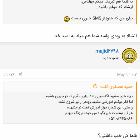
به شما هم تبریک میگم مهندس.
ایشالا که موفق باشید.
برای من که هنوز از SMS خبری نیست
انشالا به زودی واسه شما هم میاد به امید خدا
majid2798
عضو جدید
#9,076
May 9, 2012
حمید غضنفری گفت:
بچه های مشهد اگه خبری شد بیاین بگیم که در جریان باشیم.
اما فکر میکنم آموزشی مشهد زودتر از تیر شروع نشه.
راستی این شماره مرکز آموزش نفت تو مشهده
هر کی تونست خبر بگیره من خودمم زنگ میزنم.
0511-8445086
شما کی طب داشتی؟