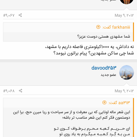
#9,067
May 9, 2012
farkhaniii گفت:
شما مشهدی هستی دوست عزیز؟
نه داداش، یه 1000کیلومتری فاصله داریم با مشهد،
شما چی ساکن مشهدین؟ پیام براتون نیومد؟
davood253
عضو جدید
کلیک کنید تا باز شود...
#9,068
May 9, 2012
aa313 گفت:
این شعر ماله اونایی که بی معرفت و از سر سیاحت و ریا میرن حج، برا این
دوستمون فکر کنم این شعر مناسب تر باشه؛
ای حــریــم کـعبـه مـحـرم بـرطـواف کــوی تـو
مـن بـه گِـرد کـعـبـه مـی‏گـردم به یاد روی تو