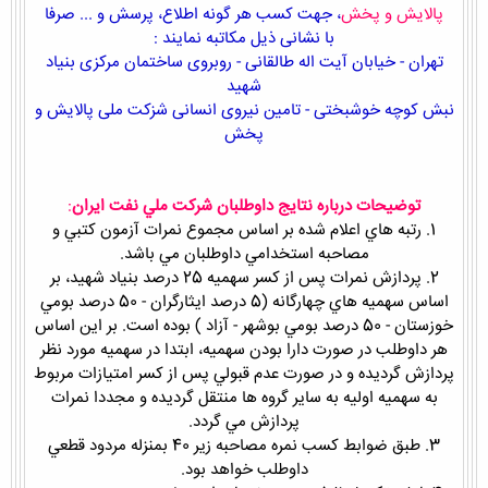
پالایش و پخش
، جهت کسب هر گونه اطلاع، پرسش و ... صرفا
با نشانی ذیل مکاتبه نمايند :
تهران - خیابان آیت اله طالقانی - روبروی ساختمان مرکزی بنیاد
شهید
نبش کوچه خوشبختی - تامین نیروی انسانی شزکت ملی پالایش و
پخش
توضيحات درباره نتايج داوطلبان شركت ملي نفت ايران
:
1. رتبه هاي اعلام شده بر اساس مجموع نمرات آزمون كتبي و
مصاحبه استخدامي داوطلبان مي باشد.
2. پردازش نمرات پس از كسر سهميه 25 درصد بنياد شهيد، بر
اساس سهميه هاي چهارگانه (5 درصد ايثارگران - 50 درصد بومي
خوزستان - 50 درصد بومي بوشهر - آزاد ) بوده است. بر اين اساس
هر داوطلب در صورت دارا بودن سهميه، ابتدا در سهميه مورد نظر
پردازش گرديده و در صورت عدم قبولي پس از كسر امتيازات مربوط
به سهميه اوليه به ساير گروه ها منتقل گرديده و مجددا نمرات
پردازش مي گردد.
3. طبق ضوابط كسب نمره مصاحبه زير 40 بمنزله مردود قطعي
داوطلب خواهد بود.