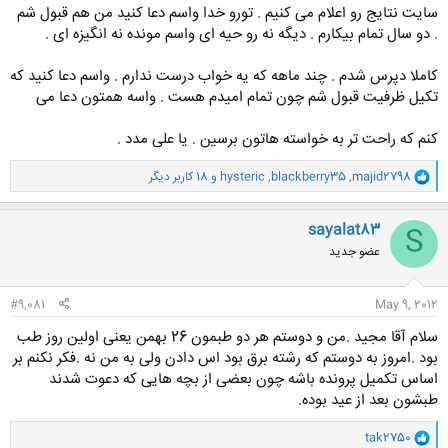
سایت نتایج رو اعلام می کنیم . تورو خدا واسم دعا کنید من هم قبول شم
. دو سال تمام بیکارم . دیگه نه رو حیه ای واسم مونده نه انگیزه ای .
کاملا دپرس شدم . چند ماهه که یه خواب درست ندارم . واسم دعا کنید که
تکیل ظرفیت قبول شم چون تمام امیدم هست . واسه همتون دعا می
کنم که راحت تر به خواسته هاتون برسین . یا علی مدد .
و
majid2798
,
blackberry35
,
hysteric
و 18 کاربر دیگر
ا
ک
ن
sayalat83
S
ش
عضو جدید
ه
ا
:
#9,081
May 9, 2012
سلام آقا مجید .من و دوستم هر دو طبمون 26 بهمن یعنی اولین روز طب
بود .امروز به دوستم که رشته برق بود اس دادن ولی به من نه .فکر نکنم بر
اساس تکمیل پرونده باشه چون بعضی از بچه هایی که دعوت شدند
طبشون بعد از عید بوده.
و
tak2750