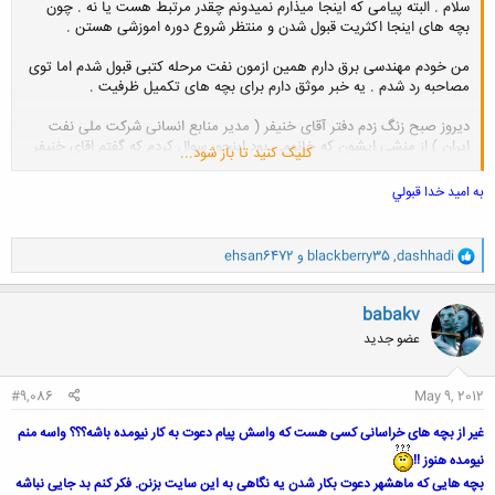
سلام . البته پیامی که اینجا میذارم نمیدونم چقدر مرتبط هست یا نه . چون
بچه های اینجا اکثریت قبول شدن و منتظر شروع دوره اموزشی هستن .
من خودم مهندسی برق دارم همین ازمون نفت مرحله کتبی قبول شدم اما توی
مصاحبه رد شدم . یه خبر موثق دارم برای بچه های تکمیل ظرفیت .
دیروز صبح زنگ زدم دفتر آقای خنیفر ( مدیر منابع انسانی شرکت ملی نفت
ایران ) از منشی ایشون که خانومی بود اینجور سوال کردم که گفتم اقای خنیفر
کلیک کنید تا باز شود...
اول اردیبهشت توی نمایشگاه اعلام کردن که تکمیل ظرفیت تا چند هفته دیگه
به اميد خدا قبولي
میگیریم اما خبری نشده دیگه . خانومه گفت تا پایان اردیبهشت از طریق
سایت نتایج رو اعلام می کنیم . تورو خدا واسم دعا کنید من هم قبول شم . دو
و
dashhadi
,
blackberry35
و
ehsan6472
سال تمام بیکارم . دیگه نه رو حیه ای واسم مونده نه انگیزه ای .
ا
ک
کاملا دپرس شدم . چند ماهه که یه خواب درست ندارم . واسم دعا کنید که
ن
babakv
ش
تکیل ظرفیت قبول شم چون تمام امیدم هست . واسه همتون دعا می
عضو جدید
ه
ا
کنم که راحت تر به خواسته هاتون برسین . یا علی مدد .
:
#9,086
May 9, 2012
غیر از بچه های خراسانی کسی هست که واسش پیام دعوت به کار نیومده باشه؟؟؟ واسه منم
نیومده هنوز !!
بچه هایی که ماهشهر دعوت بکار شدن یه نگاهی به این سایت بزنن. فکر کنم بد جایی نباشه