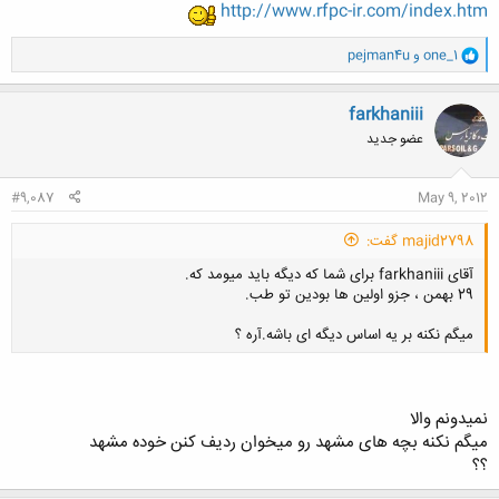
http://www.rfpc-ir.com/index.htm
و
one_1
و
pejman4u
ا
ک
ن
farkhaniii
ش
عضو جدید
ه
ا
:
#9,087
May 9, 2012
majid2798 گفت:
آقای farkhaniii برای شما که دیگه باید میومد که.
29 بهمن ، جزو اولین ها بودین تو طب.
میگم نکنه بر یه اساس دیگه ای باشه.آره ؟
نمیدونم والا
کلیک کنید تا باز شود...
میگم نکنه بچه های مشهد رو میخوان ردیف کنن خوده مشهد
؟؟