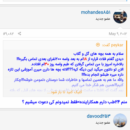
ا
ک
ن
mohandes851
ش
عضو جدید
ه
ا
:
#9,082
May 9, 2012
peykar گفت:
سلام به همه بچه های گل و گلاب
دیدی گفتم فلات قراره از
18
ام به بعد واسه 200نفرای بعدی تماس بگیره!!!
بالاخره امروز با من تماس گرفتن که طبم واسه روز
30
ام افتاده.
الان تو دلتون میگید این دیگه کیه؟؟؟الانه بچه ها دارن میرن آموزشی این تازه
داره میره طبشو انجام بده!!!!
والله ما هم به همین تماسها و خاطرات شما دوستان دلمومن خوشه!!!چکار
کنیم!!!همین هم شکر خدا می کنیم.
بهم گفت که ناشتا و ساعت 8 اونجا باشم،یه چیزایی از بچه های قبلی که رفته
کلیک کنید تا باز شود...
بودنو اینجا محبت کردن گذاشتن یادداشت کردم،
اگه کسی از بچه ها هست که تازگی ها رفته و به نکته جالبی برخورده باشه
منم 24طب دارم همکاراینده>فقط نمیدونم کی دعوت میشیم ؟
،ممنون میشم راهنماییم کنه.
davood253
عضو جدید