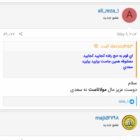
ali_reza_1
A
عضو جدید
#9,077
May 9, 2012
davood253 گفت:
اي قوم به حج رفته كجاييد كجاييد
معشوقه همين جاست بياييد بياييد
سعدي
سلام
دوست عزیز مال
مولاناست
نه سعدی
و
one_1
ا
ک
ن
majid2798
ش
عضو جدید
ه
ا
: