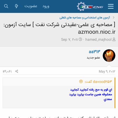
ورود
عضویت
آزمون های استخدامی و مصاحبه های شغلی
[ مصاحبه ی علمی-عقیدتی شرکت نفت ] سایت آزمون:
azmoon.nioc.ir
ش
ت
Sep 7, 2011
hamed_majhool
ر
ا
و
ر
aa313
ع
ی
عضو جدید
ک
خ
ن
ش
ن
ر
#9,061
May 9, 2012
د
و
ه
ع
davood253 گفت:
م
و
اي قوم به حج رفته كجاييد كجاييد
ض
معشوقه همين جاست بياييد بياييد
و
سعدي
ع