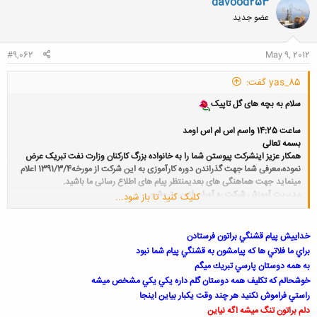
davood253
ش
عضو جدید
ه
ا
:
#9,062
May 9, 2012
yas_85 گفت:
سلام به بچه های گل تاپیک
ساعت 14:25 واسم اس ام اس اومد
بسمه تعالی
همکار عزیز اینشرکت پیوستن شما را به خانواده بزرگ کارکنان وزارت نفت تبریک عرض
نموده،معرفی شما جهت گذراندن دوره کارآموزی به این شرکت از مورخه1391/3/4 اعلام
مینماید
جهت هماهنگی های بعدیمنتظر پیام های اطلاع رسانی ما باشید.
مدیریت آموزش شرکت ره آوران فنون پتروشیمی
کلیک کنید تا باز شود...
هورررررررااااااااااا بلاخره نفتی شدیم
خداييش پيام قشنگي براتون فرستادن
خدایا خیلی میخوامت،ایشالا همه دوستانی که باقی موندن بیان و یکی یکی خبرای
براي ما فلاتي ها كه پيامشون به قشنگي پيام شما نبود
خوب بدن
به همه دوستان پارسي تبريك ميگم
بچه های نفت گاز پارس تاپیک که ماهشهر افتادن یه قراری باهم بذاریم
خوشحالم كه تكليف همه دوستان گلم داره يكي يكي مشخص ميشه
فدای همتون بشم
راستي فراموش نكنيد هر چند وقت يكبار بياين اينجا
گزینش 19 اسفند
دلم براتون تنگ ميشه اگه نياين