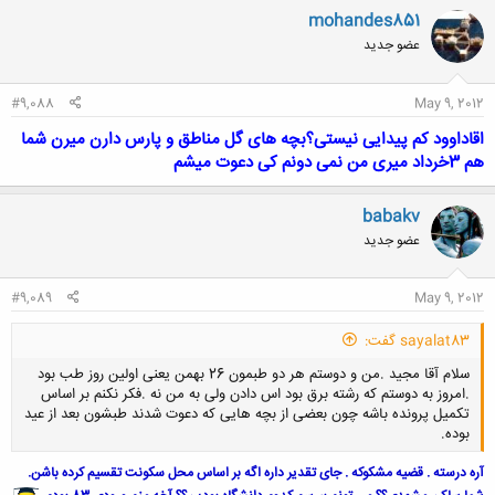
mohandes851
عضو جدید
#9,088
May 9, 2012
اقاداوود کم پیدایی نیستی؟بچه های گل مناطق و پارس دارن میرن شما
هم 3خرداد میری من نمی دونم کی دعوت میشم
babakv
عضو جدید
#9,089
May 9, 2012
sayalat83 گفت:
سلام آقا مجید .من و دوستم هر دو طبمون 26 بهمن یعنی اولین روز طب بود
.امروز به دوستم که رشته برق بود اس دادن ولی به من نه .فکر نکنم بر اساس
تکمیل پرونده باشه چون بعضی از بچه هایی که دعوت شدند طبشون بعد از عید
بوده.
آره درسته . قضیه مشکوکه . جای تقدیر داره اگه بر اساس محل سکونت تقسیم کرده باشن.