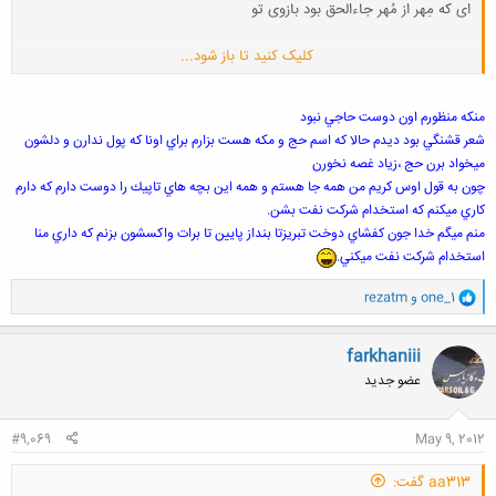
ای که مِهر از مُهر جاءالحق بود بازوی تو
کلیک کنید تا باز شود...
خلاصه که؛
معشوق بود بر سر پیمان محبت
زشت است اگر بر سر میعاد نیایی
منكه منظورم اون دوست حاجي نبود
شعر قشنگي بود ديدم حالا كه اسم حج و مكه هست بزارم براي اونا كه پول ندارن و دلشون
ميخواد برن حج ،زياد غصه نخورن
چون به قول اوس كريم من همه جا هستم و همه اين بچه هاي تاپيك را دوست دارم كه دارم
كاري ميكنم كه استخدام شركت نفت بشن.
منم ميگم خدا جون كفشاي دوخت تبريزتا بنداز پايين تا برات واكسشون بزنم كه داري منا
استخدام شركت نفت ميكني.
و
one_1
و
rezatm
ا
ک
ن
farkhaniii
ش
عضو جدید
ه
ا
:
#9,069
May 9, 2012
aa313 گفت: