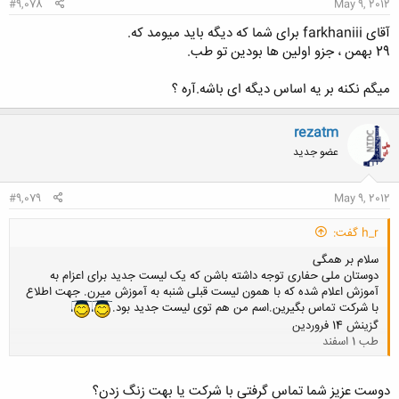
#9,078
May 9, 2012
آقای farkhaniii برای شما که دیگه باید میومد که.
29 بهمن ، جزو اولین ها بودین تو طب.
میگم نکنه بر یه اساس دیگه ای باشه.آره ؟
rezatm
عضو جدید
#9,079
May 9, 2012
h_r گفت:
سلام بر همگی
دوستان ملی حفاری توجه داشته باشن که یک لیست جدید برای اعزام به
آموزش اعلام شده که با همون لیست قبلی شنبه به آموزش میرن. جهت اطلاع
با شرکت تماس بگیرین.اسم من هم توی لیست جدید بود.
گزینش 14 فروردین
طب 1 اسفند
کلیک کنید تا باز شود...
دوست عزیز شما تماس گرفتی با شرکت یا بهت زنگ زدن؟