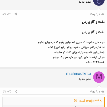
عضو جدید
#9,074
May 9, 2012
نفت و گاز پارس
نفت و گاز پارس
بچه های مشهد اگه خبری شد بیاین بگیم که در جریان باشیم.
اما فکر میکنم آموزشی مشهد زودتر از تیر شروع نشه.
راستی این شماره مرکز آموزش نفت تو مشهده
هر کی تونست خبر بگیره من خودمم زنگ میزنم.
0511-8445086
m.ahmad.kntu
M
عضو جدید
#9,075
May 9, 2012
majid2798 گفت: