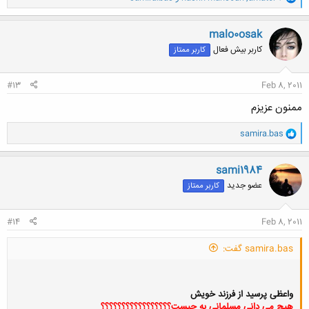
ا
ک
ن
malo0osak
ش
کاربر بیش فعال
کاربر ممتاز
ه
ا
:
#13
Feb 8, 2011
ممنون عزیزم
و
samira.bas
ا
ک
ن
sami1984
ش
عضو جدید
کاربر ممتاز
ه
ا
:
#14
Feb 8, 2011
samira.bas گفت:
واعظی پرسید از فرزند خویش
هیچ می دانی مسلمانی به چیست؟؟؟؟؟؟؟؟؟؟؟؟؟؟؟؟؟