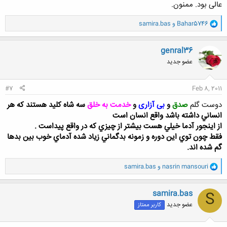
عالی بود. ممنون.
و
Bahar5746
و
samira.bas
ا
ک
ن
genral36
ش
عضو جدید
ه
ا
:
#7
Feb 8, 2011
دوست گلم
صدق
و
بی آزاری
و
خدمت به خلق
سه شاه كليد هستند كه هر
انساني داشته باشد واقع انسان است
از اينجور آدما خيلي هست بيشتر از چيزي كه در واقع پيداست .
فقط چون توي اين دوره و زمونه بدگماني زياد شده آدماي خوب بين بدها
گم شده اند.
و
nasrin mansouri
و
samira.bas
ا
ک
ن
samira.bas
S
ش
عضو جدید
کاربر ممتاز
ه
ا
: