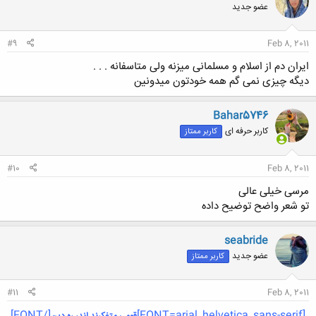
عضو جدید
#9
Feb 8, 2011
ایران دم از اسلام و مسلمانی میزنه ولی متاسفانه . . .
دیگه چیزی نمی گم همه خودتون میدونین
Bahar5746
کاربر حرفه ای
کاربر ممتاز
#10
Feb 8, 2011
مرسی خیلی عالی
تو شعر واضح توضیح داده
seabride
عضو جدید
کاربر ممتاز
#11
Feb 8, 2011
[/FONT]
[FONT=arial, helvetica, sans-serif]