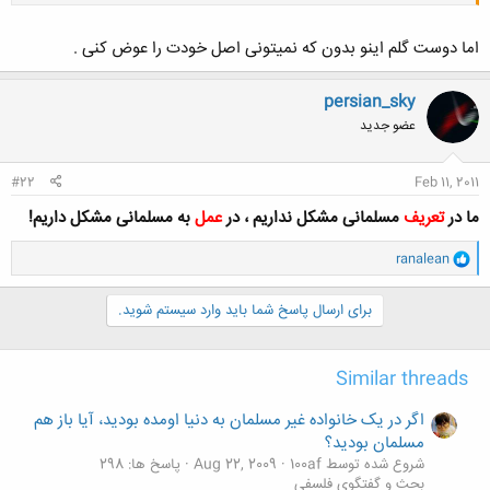
اما دوست گلم اینو بدون که نمیتونی اصل خودت را عوض کنی .
persian_sky
کلیک کنید تا باز شود...
عضو جدید
#22
Feb 11, 2011
ما در
تعریف
مسلمانی مشکل نداریم ، در
عمل
به مسلمانی مشکل داریم!
و
ranalean
ا
ک
ن
برای ارسال پاسخ شما باید وارد سیستم شوید.
ش
ه
ا
Similar threads
:
اگر در یک خانواده غیر مسلمان به دنیا اومده بودید، آیا باز هم
مسلمان بودید؟
شروع شده توسط 100af
Aug 22, 2009
پاسخ ها: 298
بحث و گفتگوی فلسفی