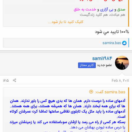
صدق
و
بی آزاری
و
خدمت به خلق
هم عبادت، هم کلید زندگیست
کلیک کنید تا باز شود...
گفت زین معیار اندر شهرما
یک مسلمان هست آن هم ارمنیست
100% تاييد مي شود
و
samira.bas
ا
ک
ن
sami1984
ش
عضو جدید
کاربر ممتاز
ه
ا
:
#15
Feb 8, 2011
samira.bas گفت:
آدمهای ساده را دوست دارم. همان ها که بدی هیچ کس را باور ندارند.
همان
ها که برای همه لبخند دارند. همان ها که همیشه هستند، برای همه هستند.
آدمهای ساده را باید مثل یک تابلوی نقاشی ساعتها تماشا کرد؛ عمرشان کوتاه
است.
بسکه هر کسی از راه می رسد یا ازشان سوءاستفاده می کند یا زمینشان میزند
یا درس ساده نبودن بهشان می دهد.