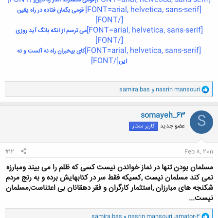
قومی متفکرند اندر ره دين
[FONT=arial, helvetica, sans-serif]
قومی بگمان فتاده در راه یقین
[/FONT]
[FONT=arial, helvetica, sans-serif]
می ترسم از انکه بانگ آید روزی
[/FONT]
[FONT=arial, helvetica, sans-serif]
کای بیخبران راه نه آنست و نه
[/FONT]
این
و
nasrin mansouri
و
samira.bas
ا
ک
ن
somayeh_63
S
ش
عضو جدید
کاربر ممتاز
ه
ا
:
#12
Feb 8, 2011
مسلمان بودن تنها در نماز خواندن نیست کسی که ظلم را می بیند ومبارزه
نمی کند مسلمان نیست ,کسیکه فقط سر در کتابهایش برده و به رنج مردم
شکنجه های مبارزان ,استثمار کارگران و فقر دهقانان بی اعتناست,مسلمان
نیست...
و
amator-2
,
nasrin mansouri
و
samira.bas