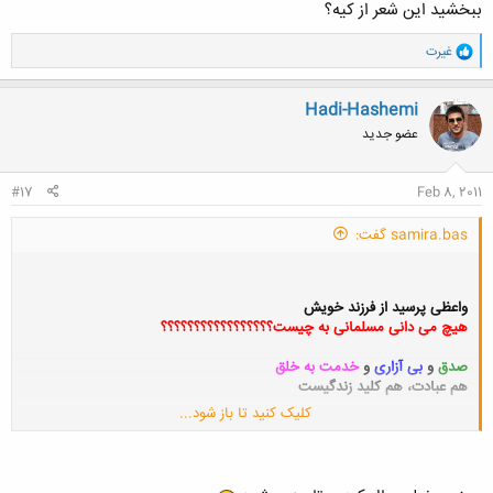
یک مسلمان هست آن هم ارمنیست
ببخشید این شعر از کیه؟
و
غیرت
برای من سواله ؟ نظرتون چیه ؟
ا
ک
ن
Hadi-Hashemi
ش
عضو جدید
ه
ا
:
#17
Feb 8, 2011
samira.bas گفت:
واعظی پرسید از فرزند خویش
هیچ می دانی مسلمانی به چیست؟؟؟؟؟؟؟؟؟؟؟؟؟؟؟؟؟
صدق
و
بی آزاری
و
خدمت به خلق
هم عبادت، هم کلید زندگیست
کلیک کنید تا باز شود...
گفت زین معیار اندر شهرما
یک مسلمان هست آن هم ارمنیست