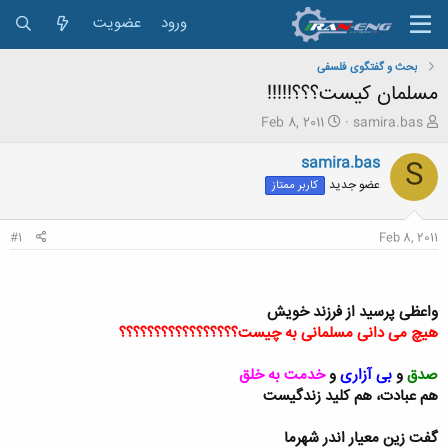
ورود
عضویت
بحث و گفتگوی فلسفی
مسلمان کیست؟؟؟!!!!!
ش
ت
Feb 8, 2011
samira.bas
ر
ا
و
ر
samira.bas
S
ع
ی
عضو جدید
کاربر ممتاز
ک
خ
ن
ش
ن
ر
#1
Feb 8, 2011
د
و
ه
ع
م
و
واعظی پرسید از فرزند خویش
ض
هیچ می دانی مسلمانی به چیست؟؟؟؟؟؟؟؟؟؟؟؟؟؟؟؟؟
و
ع
صدق
و
بی آزاری
و
خدمت به خلق
هم عبادت، هم کلید زندگیست
گفت زین معیار اندر شهرما