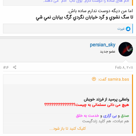
آدم های ساده را دوست دارم. بوی ناب “آدم” می دهند.
کلیک کنید تا باز شود...
اما من ديگه دوست ندارم ساده باش.
تا سگ نشوي و گرد خيابان نگردي گرگ بيابان نمي شي
و
غیرت
ا
ک
ن
persian_sky
ش
عضو جدید
ه
ا
:
#16
Feb 8, 2011
samira.bas گفت:
واعظی پرسید از فرزند خویش
هیچ می دانی مسلمانی به چیست؟؟؟؟؟؟؟؟؟؟؟؟؟؟؟؟؟
صدق
و
بی آزاری
و
خدمت به خلق
هم عبادت، هم کلید زندگیست
کلیک کنید تا باز شود...
گفت زین معیار اندر شهرما