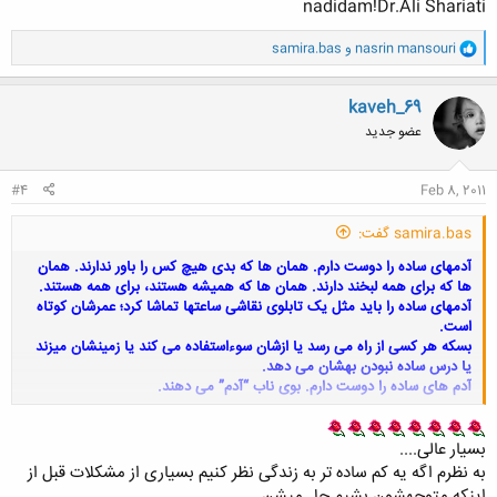
nadidam!Dr.Ali Shariati
برای من سواله ؟ نظرتون چیه ؟
و
nasrin mansouri
و
samira.bas
ا
ک
ن
kaveh_69
ش
عضو جدید
ه
ا
:
#4
Feb 8, 2011
samira.bas گفت:
آدمهای ساده را دوست دارم. همان ها که بدی هیچ کس را باور ندارند.
همان
ها که برای همه لبخند دارند. همان ها که همیشه هستند، برای همه هستند.
آدمهای ساده را باید مثل یک تابلوی نقاشی ساعتها تماشا کرد؛ عمرشان کوتاه
است.
بسکه هر کسی از راه می رسد یا ازشان سوءاستفاده می کند یا زمینشان میزند
یا درس ساده نبودن بهشان می دهد.
آدم های ساده را دوست دارم. بوی ناب “آدم” می دهند.
کلیک کنید تا باز شود...
بسیار عالی....
به نظرم اگه یه کم ساده تر به زندگی نظر کنیم بسیاری از مشکلات قبل از
اینکه متوجهشون بشیم حل میشن...