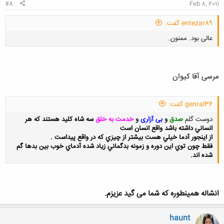
#8
Feb 8, 2011
entezar89 گفت:
عالی بود. ممنون.
مرسی آقا کیوان
genral36 گفت:
کلیک کنید تا باز شود...
دوست گلم
صدق
و
بی آزاری
و
خدمت به خلق
سه شاه كليد هستند كه هر
انساني داشته باشد واقع انسان است
از اينجور آدما خيلي هست بيشتر از چيزي كه در واقع پيداست .
فقط چون توي اين دوره و زمونه بدگماني زياد شده آدماي خوب بين بدها گم
شده اند.
کلیک کنید تا باز شود...
انشاله همینطوره که شما می گید عزیزم.
haunt