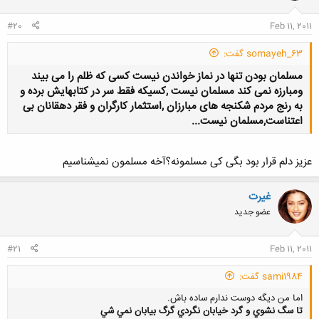
#20
Feb 11, 2011
somayeh_63 گفت:
مسلمان بودن تنها در نماز خواندن نیست کسی که ظلم را می بیند
ومبارزه نمی کند مسلمان نیست ,کسیکه فقط سر در کتابهایش برده و
به رنج مردم شکنجه های مبارزان ,استثمار کارگران و فقر دهقانان بی
اعتناست,مسلمان نیست...
عزیز دلم قرار بود بگی کی مسلمونه؟آخه مسلمون نمیشناسیم
کلیک کنید تا باز شود...
غیرت
عضو جدید
#21
Feb 11, 2011
sami1984 گفت:
اما من ديگه دوست ندارم ساده باش.
تا سگ نشوي و گرد خيابان نگردي گرگ بيابان نمي شي