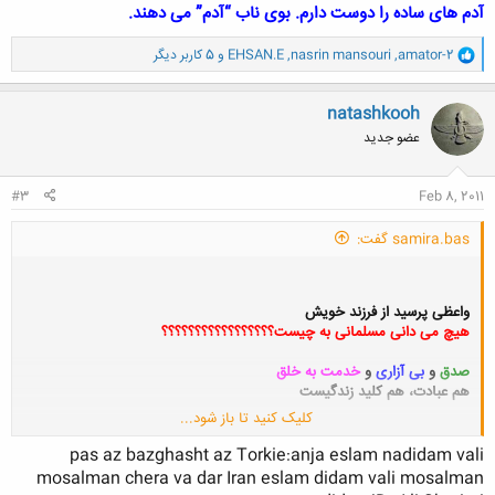
آدم های ساده را دوست دارم. بوی ناب “آدم” می دهند.
و
amator-2
,
nasrin mansouri
,
EHSAN.E
و 5 کاربر دیگر
ا
ک
ن
natashkooh
ش
عضو جدید
ه
ا
:
#3
Feb 8, 2011
samira.bas گفت:
واعظی پرسید از فرزند خویش
هیچ می دانی مسلمانی به چیست؟؟؟؟؟؟؟؟؟؟؟؟؟؟؟؟؟
صدق
و
بی آزاری
و
خدمت به خلق
هم عبادت، هم کلید زندگیست
کلیک کنید تا باز شود...
گفت زین معیار اندر شهرما
یک مسلمان هست آن هم ارمنیست
pas az bazghasht az Torkie:anja eslam nadidam vali
mosalman chera va dar Iran eslam didam vali mosalman