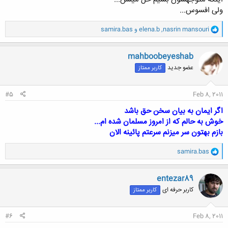
ولی افسوس...
و
nasrin mansouri
,
elena.b
و
samira.bas
ا
ک
ن
mahboobeyeshab
ش
عضو جدید
کاربر ممتاز
ه
ا
:
#5
Feb 8, 2011
اگر ايمان به بيان سخن حق باشد
خوش به حالم كه از امروز مسلمان شده ام...
بازم بهتون سر ميزنم سرعتم پائينه الان
و
samira.bas
ا
ک
ن
entezar89
ش
کاربر حرفه ای
کاربر ممتاز
ه
ا
:
#6
Feb 8, 2011