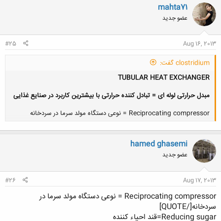
mahta71
عضو جدید
#25
Aug 16, 2013
clostridium گفت:
TUBULAR HEAT EXCHANGER
مبدل حرارتی لوله ای = تبادل کننده حرارتی با بیشترین کاربرد در صنایع غذایی
Reciprocating compressor = نوعی دستگاه مولد سرما در سردخانه
کلیک کنید تا باز شود...
hamed ghasemi
عضو جدید
#26
Aug 17, 2013
Reciprocating compressor = نوعی دستگاه مولد سرما در
سردخانه[/QUOTE]
Reducing sugar=قند احیاء کننده