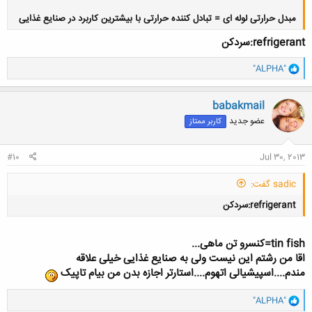
مبدل حرارتی لوله ای = تبادل کننده حرارتی با بیشترین کاربرد در صنایع غذایی
refrigerant:سردکن
و
"ALPHA"
ا
کلیک کنید تا باز شود...
ک
ن
babakmail
ش
عضو جدید
کاربر ممتاز
ه
ا
:
#10
Jul 30, 2013
sadic گفت:
refrigerant:سردکن
tin fish=کنسرو تن ماهی...
اقا من رشتم این نیست ولی به صنایع غذایی خیلی علاقه
مندم....اسپیشیالی اتهوم....استارتر اجازه بدن من بیام تاپیک
کلیک کنید تا باز شود...
و
"ALPHA"
ا