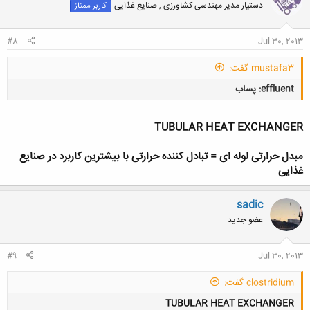
دستیار مدیر مهندسی کشاورزی , صنایع غذایی
کاربر ممتاز
ه
ا
:
#8
Jul 30, 2013
mustafa3 گفت:
effluent: پساب
TUBULAR HEAT EXCHANGER
مبدل حرارتی لوله ای = تبادل کننده حرارتی با بیشترین کاربرد در صنایع
غذایی
کلیک کنید تا باز شود...
sadic
عضو جدید
#9
Jul 30, 2013
clostridium گفت:
TUBULAR HEAT EXCHANGER