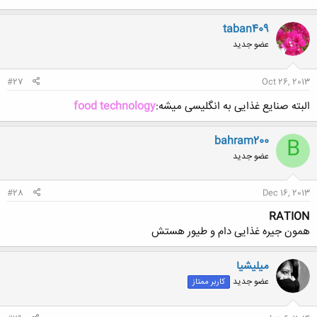
taban409
عضو جدید
#27
Oct 26, 2013
البته صنایع غذایی به انگلیسی میشه:
food technology
bahram200
B
عضو جدید
#28
Dec 16, 2013
RATION
همون جیره غذایی دام و طیور هستش
میلیشیا
عضو جدید
کاربر ممتاز