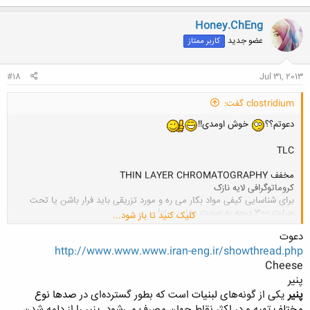
Honey.ChEng
عضو جدید
کاربر ممتاز
#18
Jul 31, 2013
clostridium گفت:
دعوتم؟؟
خوش اومدی!!
TLC
مخفف THIN LAYER CHROMATOGRAPHY
کروماتوگرافی لایه نازک
برای شناسایی کیفی مواد بکار می ره و مورد تزریقی باید فرار باشن یا تحت
حرارت 300 درجه به صورت بخار دربیاد!
کلیک کنید تا باز شود...
دعوت
http://www.www.www.iran-eng.ir/showthread.php
Cheese
پنیر
پنیر
یکی از گونه‌های
لبنیات
است که بطور گسترده‌ای در
صدها نوع
مختلف
تهیه و در اکثر نقاط جهان مصرف می‌شود. پنیر را از دلمه شدن