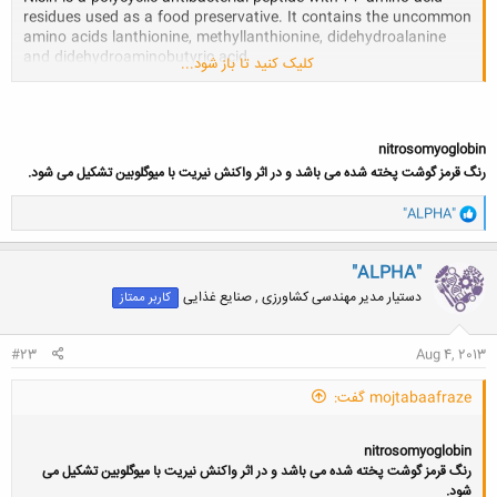
residues used as a food preservative. It contains the uncommon
amino acids lanthionine, methyllanthionine, didehydroalanine
and didehydroaminobutyric acid
کلیک کنید تا باز شود...
Formula
: C143H230N42O37S7
Molar mass
: 3,354.07 g/mol
nitrosomyoglobin
رنگ قرمز گوشت پخته شده می باشد و در اثر واکنش نیریت با میوگلوبین تشکیل می شود.
و
"ALPHA"
ا
ک
ن
"ALPHA"
ش
دستیار مدیر مهندسی کشاورزی , صنایع غذایی
کاربر ممتاز
ه
ا
:
#23
Aug 4, 2013
mojtabaafraze گفت:
nitrosomyoglobin
رنگ قرمز گوشت پخته شده می باشد و در اثر واکنش نیریت با میوگلوبین تشکیل می
شود.