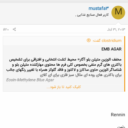
mustafa3
M
کاربر فعال صنایع غذایی ,
#20
Jul 31, 2013
clostridium گفت:
EMB AGAR
مخفف ائوزین متیلن بلو آگار= محیط کشت انتخابی و افتراقی برای تشخیص
باکتری های گرم منفی بخصوص کلی فرم ها محتوی مهارکننده متیلن بلو و
شناساگر ائوزین حاوی ساکارز و لاکتوز و فاقد گلوکز همراه با تغییر رنگهای جالب
برای باکتری های روده ای مثال: سبز فلزی برای ای کلای
Eosin-Methylene Blue Agar
کلیک کنید تا باز شود...
selective and a differential medium
EMB agar is selective for gram-negative bacteria. The dye methylene blue
in the medium inhibits the growth of gram-positive bacteria; small
amounts of this dye effectively inhibit the growth of most gram-positive
Rennin
bacteria (8). Eosin is a dye that responds to changes in pH, going from
colorless to black under acidic conditions. EMB agar medium contains
رنین