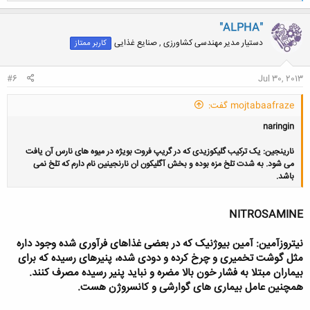
ک
ن
"ALPHA"
ش
دستیار مدیر مهندسی کشاورزی , صنایع غذایی
کاربر ممتاز
ه
ا
:
#6
Jul 30, 2013
mojtabaafraze گفت:
naringin
نارینجین: یک ترکیب گلیکوزیدی که در گریپ فروت
بویژه در میوه های نارس آن
یافت
می شود. به شدت تلخ مزه بوده و بخش آگلیکون ان نارنجینین نام دارم که تلخ نمی
باشد.
NITROSAMINE
نیتروزآمین: آمین بیوژنیک که در بعضی غذاهای فرآوری شده وجود داره
مثل گوشت تخمیری و چرخ کرده و دودی شده، پنیرهای رسیده که برای
بیماران مبتلا به فشار خون بالا مضره و نباید پنیر رسیده مصرف کنند.
همچنین عامل بیماری های گوارشی و کانسروژن هست.