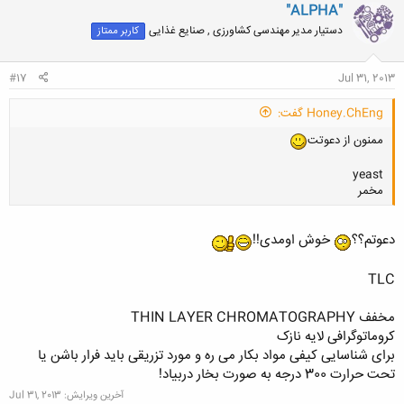
ن
"ALPHA"
ش
دستیار مدیر مهندسی کشاورزی , صنایع غذایی
کاربر ممتاز
ه
ا
:
#17
Jul 31, 2013
Honey.ChEng گفت:
ممنون از دعوتت
yeast
مخمر
دعوتم؟؟
خوش اومدی!!
کلیک کنید تا باز شود...
TLC
مخفف THIN LAYER CHROMATOGRAPHY
کروماتوگرافی لایه نازک
برای شناسایی کیفی مواد بکار می ره و مورد تزریقی باید فرار باشن یا
تحت حرارت 300 درجه به صورت بخار دربیاد!
آخرین ویرایش:
Jul 31, 2013