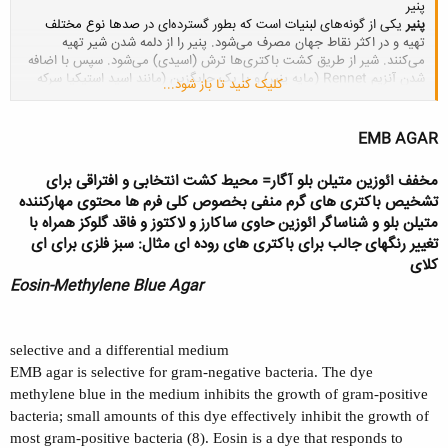
پنیر
پنیر
یکی از گونه‌های
لبنیات
است که بطور گسترده‌ای در
صدها نوع مختلف
تهیه و در اکثر نقاط جهان مصرف می‌شود. پنیر را از دلمه شدن
شیر
تهیه
می‌کنند. شیر از طریق کشت باکتری‌ها ترش (اسیدی) می‌شود. سپس با اضافه
شدن
آنزیم
Rennet
(مایه پنیر) و یا یک جایگزین (مانند
اسید استیک
یا
سرکه
کلیک کنید تا باز شود...
(دلمه
می‌شود و شیر بسته‌شده و آب پنیر بدست می‌آید
.
انواع پنیر
را بر اساس
ویژگی‌هایشان چند نوع
مختلف
دسته بندی می‌کنند از جمله نوع ترکیبات شیر،
آنزیم
مورد استفاده برای ترش‌کردن آن، رژیم غذایی حیوان، روش کار و میزان
EMB AGAR
رطوبت پنیر
مخفف ائوزین متیلن بلو آگار= محیط کشت انتخابی و افتراقی برای
تشخیص باکتری های گرم منفی بخصوص کلی فرم ها محتوی مهارکننده
متیلن بلو و شناساگر ائوزین حاوی ساکارز و لاکتوز و فاقد گلوکز همراه با
تغییر رنگهای جالب برای باکتری های روده ای مثال: سبز فلزی برای ای
کلای
Eosin-Methylene Blue Agar
selective and a differential medium
EMB agar is selective for gram-negative bacteria. The dye
methylene blue in the medium inhibits the growth of gram-positive
bacteria; small amounts of this dye effectively inhibit the growth of
most gram-positive bacteria (8). Eosin is a dye that responds to