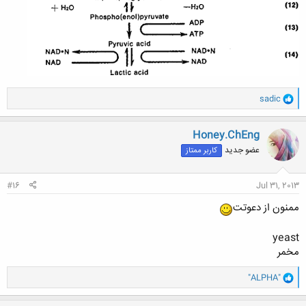
و
sadic
ا
ک
ن
Honey.ChEng
ش
عضو جدید
کاربر ممتاز
ه
ا
:
#16
Jul 31, 2013
ممنون از دعوتت
yeast
مخمر
و
"ALPHA"
ا
ک