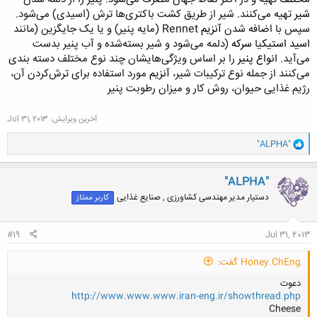
شیر
تهیه می‌کنند. شیر از طریق کشت باکتری‌ها ترش (اسیدی) می‌شود.
سپس با اضافه شدن
آنزیم
Rennet
(مایه پنیر) و یا یک جایگزین (مانند
اسید استیک
یا
سرکه
(دلمه
می‌شود و شیر بسته‌شده و آب پنیر بدست
می‌آید
.
انواع پنیر
را بر اساس ویژگی‌هایشان چند نوع
مختلف
دسته بندی
می‌کنند از جمله نوع ترکیبات شیر،
آنزیم
مورد استفاده برای ترش‌کردن آن،
رژیم غذایی حیوان، روش کار و میزان رطوبت پنیر
آخرین ویرایش:
Jul 31, 2013
و
"ALPHA"
ا
ک
ن
"ALPHA"
ش
دستیار مدیر مهندسی کشاورزی , صنایع غذایی
کاربر ممتاز
ه
ا
:
#19
Jul 31, 2013
Honey.ChEng گفت:
دعوت
http://www.www.www.iran-eng.ir/showthread.php
Cheese