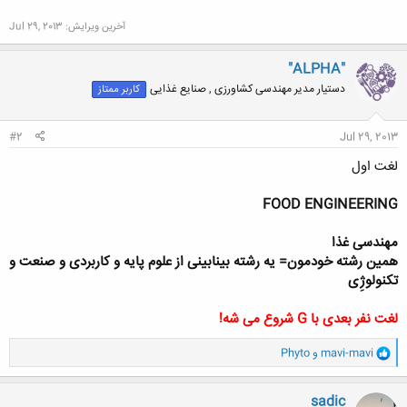
آخرین ویرایش:
Jul 29, 2013
"ALPHA"
دستیار مدیر مهندسی کشاورزی , صنایع غذایی
کاربر ممتاز
#2
Jul 29, 2013
لغت اول
FOOD ENGINEERING
مهندسی غذا
همین رشته خودمون= یه رشته بینابینی از علوم پایه و کاربردی و صنعت و
تکنولوژِی
لغت نفر بعدی با G شروع می شه!
و
mavi-mavi
و
Phyto
ا
ک
ن
sadic