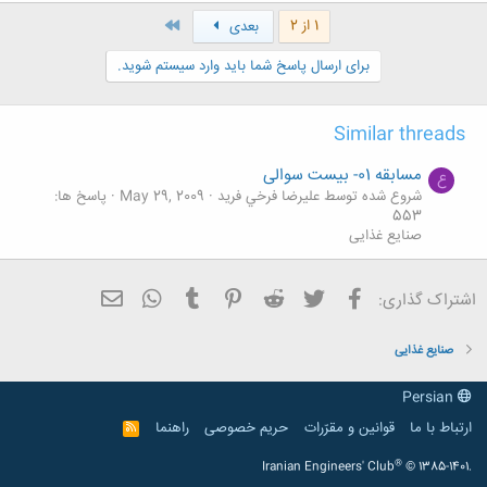
ک
ن
آخر
1 از 2
بعدی
ش
ه
برای ارسال پاسخ شما باید وارد سیستم شوید.
ا
:
Similar threads
مسابقه 01- بیست سوالی
ع
شروع شده توسط عليرضا فرخي فريد
May 29, 2009
پاسخ ها:
553
صنایع غذایی
فیسبوک
تویتر
Reddit
Pinterest
Tumblr
ایمیل
WhatsApp
اشتراک گذاری:
صنایع غذایی
Persian
ارتباط با ما
قوانین و مقرّرات
حریم خصوصی
راهنما
R
S
S
®
Iranian Engineers' Club
© 1385-1401.