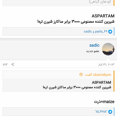
کودهای گیاهی)
کلیک کنید تا باز شود...
ASPARTAM
شیرین کننده مصنوعی 3000 برابر ساکارز شیرن تره!
و
parla_69
و
sadic
ا
ک
ن
sadic
ش
عضو جدید
ه
ا
:
#14
Jul 31, 2013
clostridium گفت:
ASPARTAM
شیرین کننده مصنوعی 3000 برابر ساکارز شیرن تره!
maize=ذرت
و
"ALPHA"
ا