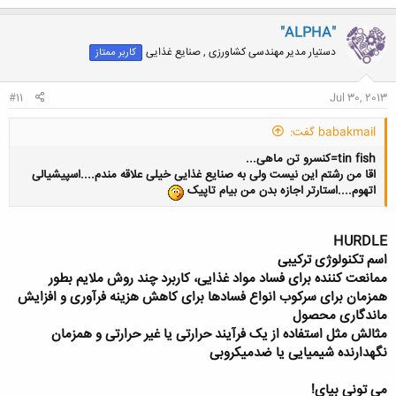
ک
ن
"ALPHA"
ش
دستیار مدیر مهندسی کشاورزی , صنایع غذایی
کاربر ممتاز
ه
ا
:
#11
Jul 30, 2013
babakmail گفت:
tin fish=کنسرو تن ماهی...
اقا من رشتم این نیست ولی به صنایع غذایی خیلی علاقه مندم....اسپیشیالی
اتهوم....استارتر اجازه بدن من بیام تاپیک
HURDLE
اسم تکنولوژی ترکیبی
ممانعت کننده برای فساد مواد غذایی، کاربرد چند روش ملایم بطور
همزمان برای سرکوب انواع فسادها برای کاهش هزینه فرآوری و افزایش
ماندگاری محصول
مثالش مثل استفاده از یک فرآیند حرارتی یا غیر حرارتی و همزمان
نگهدارنده شیمیایی یا ضدمیکروبی
می تونی بیای!