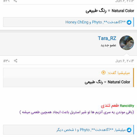
#29
Jun 6, 2014
=
رنگ طبیعی
Natural Color
و
**آگاهدخت**
,
Phyto
و
Honey.ChEng
ا
ک
ن
Tara_RZ
ش
عضو جدید
ه
ا
:
#30
Jun 6, 2014
میلیشیا گفت:
=
رنگ طبیعی
Natural Color
طعم تندی
Rancidity
(باقی موندن یه سری آنزیم ها تو شیر استریل باعث ایجاد همچین طعمی میشه )
کلیک کنید تا باز شود...
و
میلیشیا
,
**آگاهدخت**
,
Phyto
و 1 شخص دیگر
ا