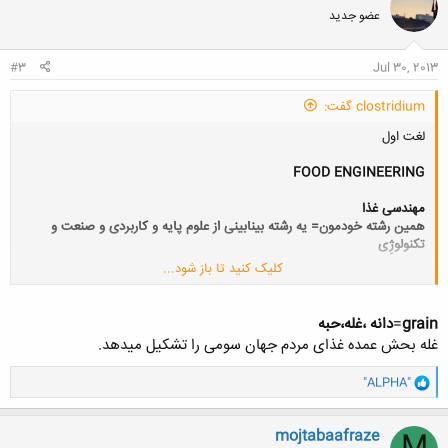
ش
عضو جدید
ه
ا
:
#3
Jul 30, 2013
clostridium گفت:
لغت اول
FOOD ENGINEERING
مهندسی غذا
همین رشته خودمون= یه رشته بینابینی از علوم پایه و کاربردی و صنعت و
تکنولوژِی
کلیک کنید تا باز شود...
لغت نفر بعدی با G شروع می شه!
grain
=
دانه ،غله،حبه
غله بحش عمده غذای مردم جهان سومی را تشکیل میدهد.
و
"ALPHA"
ا
ک
ن
mojtabaafraze
ش