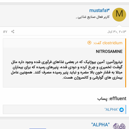
mustafa3
M
کاربر فعال صنایع غذایی ,
#7
Jul 30, 2013
clostridium گفت:
NITROSAMINE
نیتروزآمین: آمین بیوژنیک که در بعضی غذاهای فرآوری شده وجود داره مثل
گوشت تخمیری و چرخ کرده و دودی شده، پنیرهای رسیده که برای بیماران
مبتلا به فشار خون بالا مضره و نباید پنیر رسیده مصرف کنند. همچنین عامل
بیماری های گوارشی و کانسروژن هست.
effluent: پساب
و
"ALPHA"
ا
ک
ن
"ALPHA"
ش