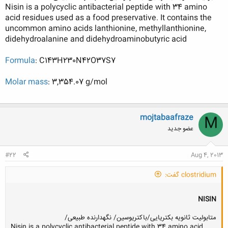
Nisin is a polycyclic antibacterial peptide with 34 amino
acid residues used as a food preservative. It contains the
uncommon amino acids lanthionine, methyllanthionine,
didehydroalanine and didehydroaminobutyric acid
Formula
: C143H230N42O37S7
Molar mass
: 3,354.07 g/mol
mojtabaafraze
M
عضو جدید
#22
Aug 4, 2013
clostridium گفت:
NISIN
متابولیت ثانویه بکتریایی/باکتریوسین/ نگهدارنده طبیعی/
Nisin is a polycyclic antibacterial peptide with 34 amino acid