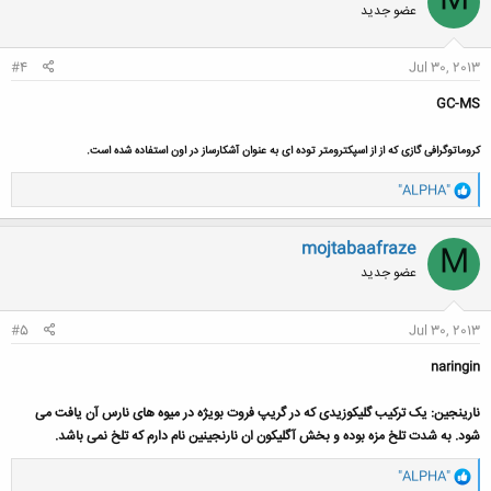
M
عضو جدید
ه
ا
:
#4
Jul 30, 2013
GC-MS
کروماتوگرافی گازی که از از اسپکترومتر توده ای به عنوان آشکارساز در اون استفاده شده است.
و
"ALPHA"
ا
ک
ن
mojtabaafraze
M
ش
عضو جدید
ه
ا
:
#5
Jul 30, 2013
naringin
نارینجین: یک ترکیب گلیکوزیدی که در گریپ فروت
بویژه در میوه های نارس آن
یافت می
شود. به شدت تلخ مزه بوده و بخش آگلیکون ان نارنجینین نام دارم که تلخ نمی باشد.
و
"ALPHA"
ا