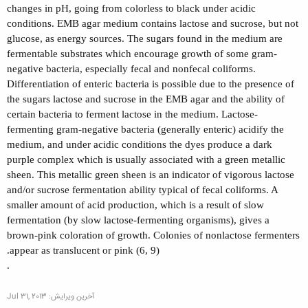
changes in pH, going from colorless to black under acidic
conditions. EMB agar medium contains lactose and sucrose, but not
glucose, as energy sources. The sugars found in the medium are
fermentable substrates which encourage growth of some gram-
negative bacteria, especially fecal and nonfecal coliforms.
Differentiation of enteric bacteria is possible due to the presence of
the sugars lactose and sucrose in the EMB agar and the ability of
certain bacteria to ferment lactose in the medium. Lactose-
fermenting gram-negative bacteria (generally enteric) acidify the
medium, and under acidic conditions the dyes produce a dark
purple complex which is usually associated with a green metallic
sheen. This metallic green sheen is an indicator of vigorous lactose
and/or sucrose fermentation ability typical of fecal coliforms. A
smaller amount of acid production, which is a result of slow
fermentation (by slow lactose-fermenting organisms), gives a
brown-pink coloration of growth. Colonies of nonlactose fermenters
appear as translucent or pink (6, 9).
.
آخرین ویرایش:
Jul 31, 2013