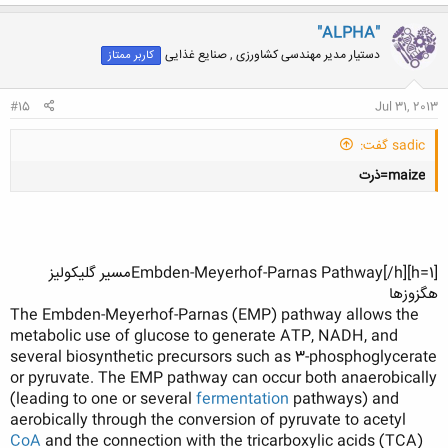
کلیک کنید تا باز شود...
ک
ن
"ALPHA"
ش
دستیار مدیر مهندسی کشاورزی , صنایع غذایی
کاربر ممتاز
ه
ا
:
#15
Jul 31, 2013
sadic گفت:
maize=ذرت
[h=1]Embden-Meyerhof-Parnas Pathway[/h]مسیر گلیکولیز
هگزوزها
کلیک کنید تا باز شود...
The Embden-Meyerhof-Parnas (EMP) pathway allows the
metabolic use of glucose to generate ATP, NADH, and
several biosynthetic precursors such as 3-phosphoglycerate
or pyruvate. The EMP pathway can occur both anaerobically
(leading to one or several
fermentation
pathways) and
aerobically through the conversion of pyruvate to acetyl
CoA
and the connection with the tricarboxylic acids (TCA)