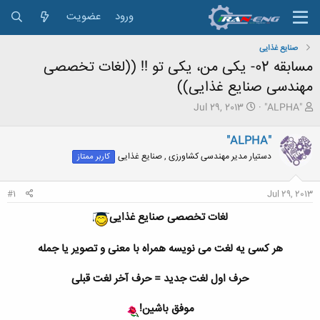
ورود
عضویت
صنایع غذایی
مسابقه 02- یکی من، یکی تو !! ((لغات تخصصی
مهندسی صنایع غذایی))
ش
ت
Jul 29, 2013
"ALPHA"
ر
ا
و
ر
"ALPHA"
ع
ی
دستیار مدیر مهندسی کشاورزی , صنایع غذایی
کاربر ممتاز
ک
خ
ن
ش
ن
ر
#1
Jul 29, 2013
د
و
ه
ع
لغات تخصصی صنایع غذایی
م
و
هر کسی یه لغت می نویسه همراه با معنی و تصویر یا جمله
ض
و
ع
حرف اول لغت جدید = حرف آخر لغت قبلی
موفق باشین!