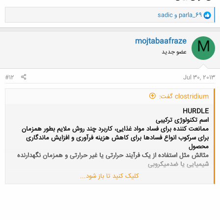
و
parla_69
و
sadic
ا
ک
ن
mojtabaafraze
M
ش
عضو جدید
ه
ا
:
#12
Jul 30, 2013
clostridium گفت:
HURDLE
اسم تکنولوژی ترکیبی
ممانعت کننده برای فساد مواد غذایی، کاربرد چند روش ملایم بطور همزمان
برای سرکوب انواع فسادها برای کاهش هزینه فرآوری و افزایش ماندگاری
محصول
مثالش مثل استفاده از یک فرآیند حرارتی یا غیر حرارتی و همزمان نگهدارنده
شیمیایی یا ضدمیکروبی
کلیک کنید تا باز شود...
می تونی بیای!