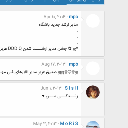
Apr 10, 2014
mpb
مدیر ارشد جدید باشگاه
.
.
.
*ஜ ✿ جشن مدیر ارشــــد شدن DDDIQ عزیز ✿ ஜ *
Aug 17, 2013
mpb
ஜஜ۩۞۩ஜ صدیق عزیز مدیر تالارهای فنی مهندسی شده ஜஜ۩۞۩ஜ
Jun 1, 2013
S i s i l
زنـــدگـــی مـــن ♥
May 3, 2013
M o R i S