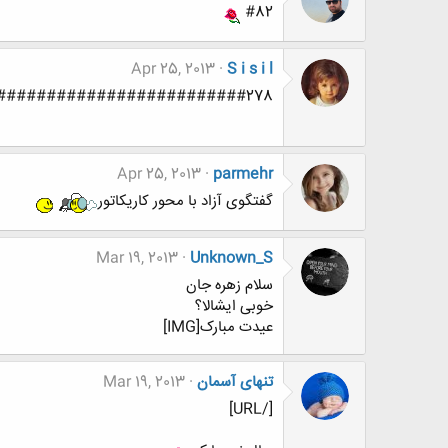
#82
Apr 25, 2013
S i s i l
#########################278
Apr 25, 2013
parmehr
گفتگوی آزاد با محور کاریکاتور
Mar 19, 2013
Unknown_S
سلام زهره جان
خوبی ایشالا؟
عیدت مبارک[IMG]
تنهای آسمان
Mar 19, 2013
[/URL]