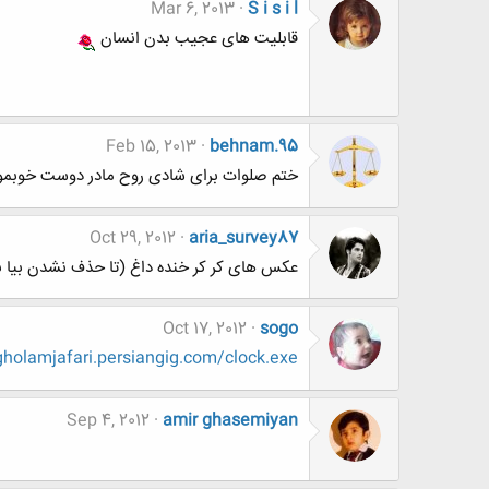
Mar 6, 2013
S i s i l
قابلیت های عجیب بدن انسان
Feb 15, 2013
behnam.95
ختم صلوات برای شادی روح مادر دوست خوبمو
Oct 29, 2012
aria_survey87
عکس های کر کر خنده داغ (تا حذف نشدن بیا ب
Oct 17, 2012
sogo
holamjafari.persiangig.com/clock.exe
Sep 4, 2012
amir ghasemiyan