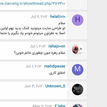
.iran-eng.ir/showthread.php/387300
Jul 6, 2012
helali1010
H
سلام
تو طراحی سایت میتونید کمک بدید بهم.اولین ق
اصلا به نظرتون میتونم خودم یاد بگیرم یا حتما 
Jul 1, 2012
rahajo0on
سلام زهره جون چطوری خانم خوبی؟
Jul 1, 2012
mehdipesse
M
اخلاق کاری
Jun 3, 2012
Unknown_S
May 11, 2012
E.lahe