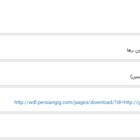
ن ،رها
بین)
http://wdl.persiangig.com/pages/download/?dl=http://g