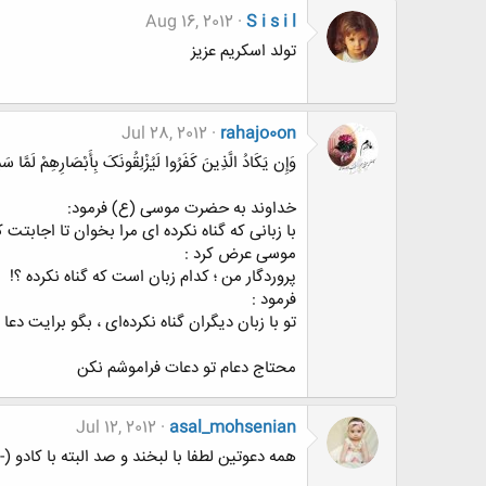
Aug 16, 2012
S i s i l
تولد اسکریم عزیز
Jul 28, 2012
rahajo0on
وَإِن یَکَادُ الَّذِینَ کَفَرُوا لَیُزْلِقُونَکَ بِأَبْصَارِهِمْ لَمَّا سَمِع
خداوند به حضرت موسی (ع) فرمود:
با زبانی که گناه نکرده ای مرا بخوان تا اجابتت ک
موسی عرض کرد :
پروردگار من ؛ کدام زبان است که گناه نکرده ؟!
فرمود :
تو با زبان دیگران گناه نکرده‌ای ، بگو برایت دعا ک
محتاج دعام تو دعات فراموشم نکن
Jul 12, 2012
asal_mohsenian
همه دعوتين لطفا با لبخند و صد البته با كادو (-دى