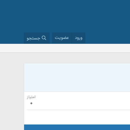
ورود
عضویت
جستجو
امتیاز
0