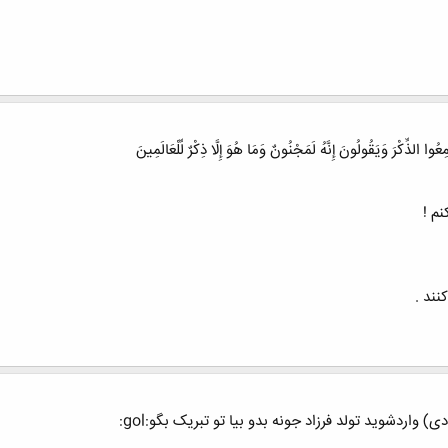
ُوا الذِّکْرَ وَیَقُولُونَ إِنَّهُ لَمَجْنُونٌ وَمَا هُوَ إِلَّا ذِکْرٌ لِّلْعَالَمِینَ
نم !
نند .
) واردشويد تولد فرزاد جونه بدو بیا تو تبریک بگو:gol: