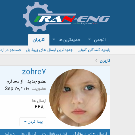
انجمن
جدیدترین‌ها
کاربران
بازدید کنندگان کنونی
جدیدترین ارسال های پروفایل
جستجو در ارس
کاربران
zohre7
عضو جدید
·
از
مسافرم
عضویت
Sep 20, 2010
ارسال ها
668
پیدا کردن
ارسال های پروفایل
آخرین فعالیت
ارسال ها
درباره