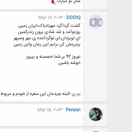
سال نو مبارک
Mar 17, 2013
DDDIQ
گشت گرداگرد مهرتابناک،ایران زمین
روزنوآمد و شد شادی برون زندرکمین
ای تویزدان،ای توگرداننده ی مهر وسپهر
برترینش کن برایم این زمان واین زمین
نوروز 92 بر شما خجسته و پیروز
انوشه باشین
پ.ن: البته چیدمان این سفره از خودم و مربوط به
Mar 15, 2013
Persia1