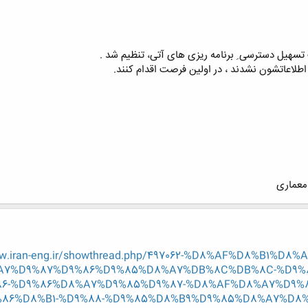
هیل دسترسی ِ برنامه ریزی های آتی، تنظیم شد .
اطلاعاتشون نشدند ، در اولین فرصت اقدام کنند.
 معماری
ww.iran-eng.ir/showthread.php/497062-%D8%AF%D8%B1
A7%D9%87%D9%86%D9%85%D8%A7%DB%8C%DB%8C-%D9%
6-%D9%86%D8%A7%D9%85%D9%87-%D8%AF%D8%A7%D9%
86%D8%B1-%D9%88-%D9%85%D8%B9%D9%85%D8%A7%D8%B1