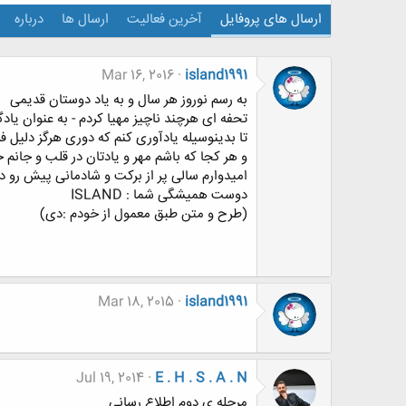
ارسال های پروفایل
آخرین فعالیت
ارسال ها
درباره
Mar 16, 2016
island1991
به رسم نوروز هر سال و به یاد دوستان قدیمی
تحفه ای هرچند ناچیز مهیا کردم - به عنوان یادگ
تا بدینوسیله یادآوری کنم که دوری هرگز دلیل
و هر کجا که باشم مهر و یادتان در قلب و جانم 
امیدوارم سالی پر از برکت و شادمانی پیش رو د
دوست همیشگی شما : ISLAND
(طرح و متن طبق معمول از خودم :دی)
Mar 18, 2015
island1991
Jul 19, 2014
E . H . S . A . N
مرحله ی دوم اطلاع رسانی