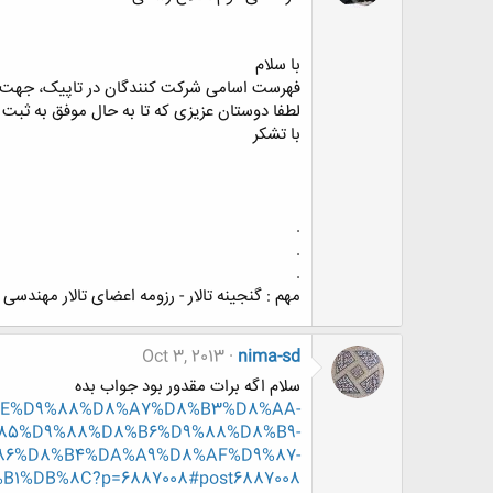
با سلام
فهرست اسامی شرکت کنندگان در تاپیک، جهت تس
لطفا دوستان عزیزی که تا به حال موفق به ثبت 
با تشکر
.
.
.
مهم : گنجینه تالار - رزومه اعضای تالار مهندسی
Oct 3, 2013
nima-sd
سلام اگه برات مقدور بود جواب بده
%D8%AE%D9%88%D8%A7%D8%B3%D8%AA-
85%D9%88%D8%B6%D9%88%D8%B9-
86%D8%B4%DA%A9%D8%AF%D9%87-
%DB%8C?p=6887008#post6887008