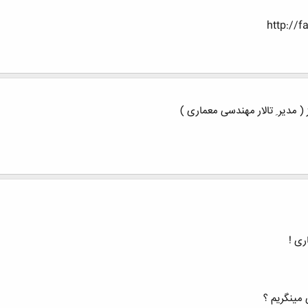
http://f
( مدیر ِ تالار مهندسی معماری )
ری !
ی مینگریم ؟