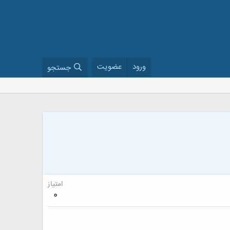
ورود
عضویت
جستجو
امتیاز
0