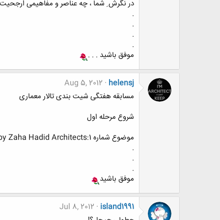
در نگرش ِ شما ، چه عناصر و مفاهیمی ارجحیت دا
.
.
.
.
موفق باشید . . .
Aug 5, 2012
helensj
مسابقه هفتگی شیت بندی تالار معماری
شروع مرحله اول
موضوع شماره 1:Regium Waterfront in Reggio Calabria, Italy by Zaha Hadid Architects
.
.
.
موفق باشید
Jul 8, 2012
island1991