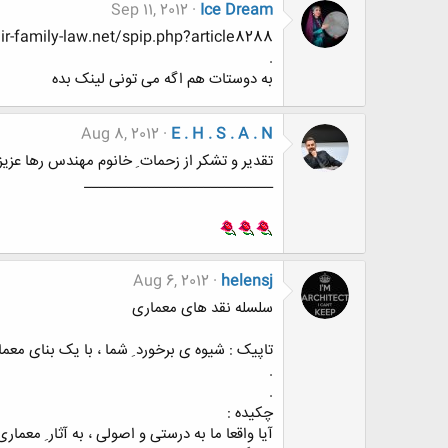
Sep 11, 2012
Ice Dream
air-family-law.net/spip.php?article8288
.
به دوستات هم اگه می تونی لینک بده
Aug 8, 2012
E . H . S . A . N
تقدیر و تشکر از زحمات ِ خانوم مهندس رها عزیز 
___________________________
Aug 6, 2012
helensj
سلسله نقد های معماری
تاپیک : شیوه ی برخورد ِ شما ، با یک بنای معما
.
.
چکیده :
آیا واقعا ما به درستی و اصولی ، به آثار ِ معمار