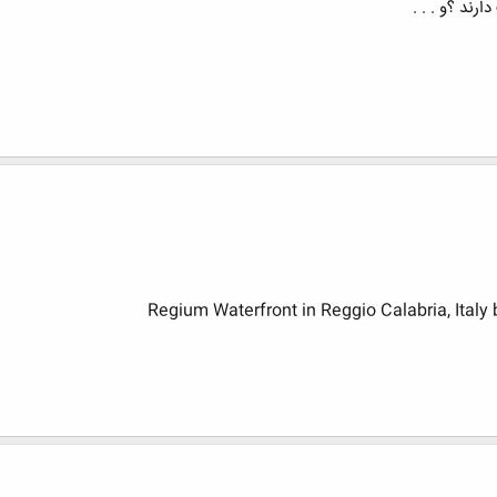
رند ؟و . . .