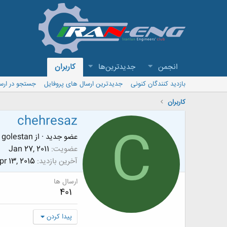
انجمن
جدیدترین‌ها
کاربران
بازدید کنندگان کنونی
جدیدترین ارسال های پروفایل
جستجو در ارس
کاربران
chehresaz
C
عضو جدید
·
از
golestan
عضویت
Jan 27, 2011
آخرین بازدید
pr 13, 2015
ارسال ها
401
پیدا کردن