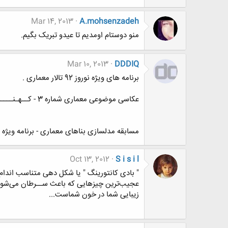
Mar 14, 2013
A.mohsenzadeh
منو دوستام اومدیم تا عیدو تبریک بگیم.
Mar 10, 2013
DDDIQ
برنامه های ویژه نوروز 92 تالار معماری .
عکاسی موضوعی معماری شماره 3 - کــهـنــــــه و نــــــــو
مسابقه مدلسازی بناهای معماری - برنامه ویژه نوروز 92 ( با هدایا
Oct 13, 2012
S i s i l
" بادی کانتورینگ " یا شکل دهی متناسب اندام
عجيب‌ترين چيزهايی که باعث ســرطان می‌شون
زیبایی شما در خون شماست...