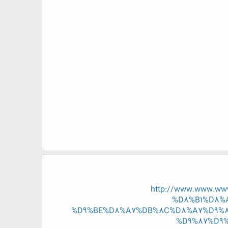
http://www.www.w
%D8%B1%D8%
%D9%BE%D8%A7%DB%8C%D8%A7%D9%8
%D9%87%D9%