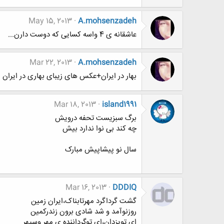
May 15, 2013
A.mohsenzadeh
عاشقانه ی 4 واسه کسایی که دوست دارن...
Mar 22, 2013
A.mohsenzadeh
بهار در ایران+عکس های زیبای بهاری در ایران
Mar 18, 2013
island1991
برگ سبزیست تحفه درویش
چه کند بی نوا ندارد بیش
سال نو پیشاپیش مبارک
Mar 16, 2013
DDDIQ
گشت گرداگرد مهرتابناک،ایران زمین
روزنوآمد و شد شادی برون زندرکمین
ای تویزدان،ای توگرداننده ی مهر وسپهر