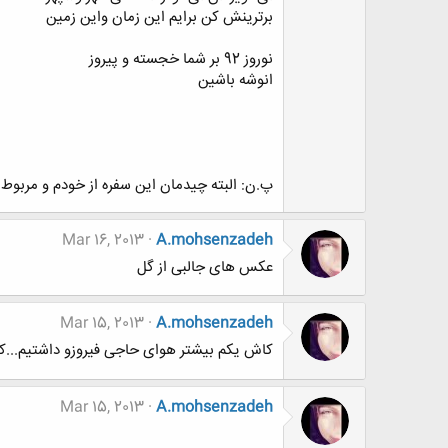
برترینش کن برایم این زمان واین زمین
نوروز 92 بر شما خجسته و پیروز
انوشه باشین
پ.ن: البته چیدمان این سفره از خودم و مربوط به
Mar 16, 2013
A.mohsenzadeh
عکس های جالبی از گل
Mar 15, 2013
A.mohsenzadeh
کاش یکم بیشتر هوای حاجی فیروزو داشتیم...ک
Mar 15, 2013
A.mohsenzadeh