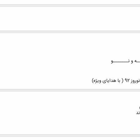
ی ویژه)
د