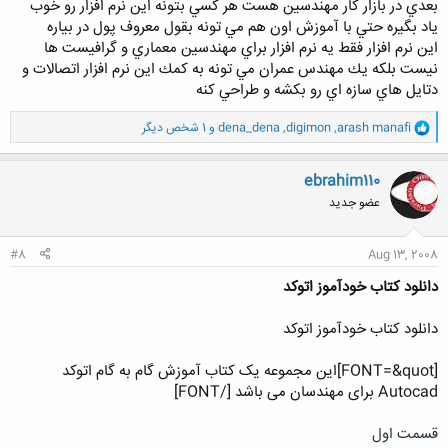
بعدي در بازار كار مهندسين هست هر كسي بتونه اين نرم افزار رو خوب
ياد بگيره حتي با آموزش اون هم مي تونه بقول معروف پول در بياره
اين نرم افزار فقط يه نرم افزار براي مهندسين معماري و گرافيست ها
نيست بلكه يك مهندس عمران مي تونه به كمك اين نرم افزار اتصالات و
دتايل هاي سازه اي رو بكشه و طراحي كنه
و
arash manafi
,
digimon
,
dena_dena
و 1 شخص دیگر
ا
ک
ن
ebrahim110
ش
عضو جدید
ه
ا
:
#8
Aug 13, 2008
دانلود کتاب خودآموز اتوکد
دانلود کتاب خودآموز اتوکد
[FONT=&quot]این مجموعه یک کتاب آموزش گام به گام اتوکد
Autocad برای مهندسان می باشد [/FONT]
قسمت اول