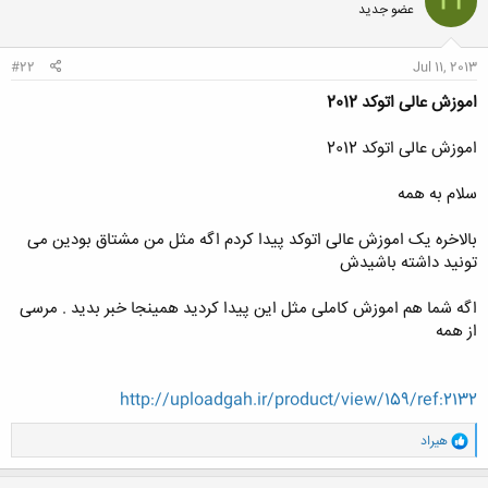
H
عضو جدید
ه
ا
:
#22
Jul 11, 2013
اموزش عالی اتوکد 2012
اموزش عالی اتوکد 2012
سلام به همه
بالاخره یک اموزش عالی اتوکد پیدا کردم اگه مثل من مشتاق بودین می
تونید داشته باشیدش
اگه شما هم اموزش کاملی مثل این پیدا کردید همینجا خبر بدید . مرسی
از همه
http://uploadgah.ir/product/view/159/ref:2132
و
هیراد
ا
ک