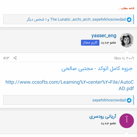
ا
دامه مطلب ..
و
sepehrkhosrowdad
,
archi_arch
,
The Lunatic
و 1 شخص دیگر
ا
ک
ن
yasser_eng
ش
عضو جدید
کاربر ممتاز
ه
ا
:
#13
Nov 11, 2009
جزوه کامل اتوکد - مجتبی صالحی
http://www.ccsofts.com/Learning%20center%20File/AutoC
AD.pdf
و
sepehrkhosrowdad
ا
ک
ن
آریانی رودسری
آ
ش
عضو جدید
ه
ا
: