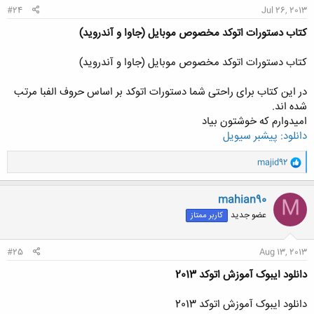
#24
Jul 26, 2013
کتاب دستورات اتوکد مخصوص موبایل (جاوا و آندروید)
کتاب دستورات اتوکد مخصوص موبایل (جاوا و آندروید)
در این کتاب برای راحتی شما دستورات اتوکد بر اساس حروف الفبا مرتب
شده اند.
امیدوارم که خوشتون بیاد
دانلود: پیشبر سیویل
و
majid92
ا
ک
ن
mahian90
M
ش
عضو جدید
کاربر ممتاز
ه
ا
:
#25
Aug 13, 2013
دانلود ایبوک آموزش اتوکد 2013
دانلود ایبوک آموزش اتوکد 2013