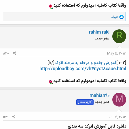
واقعا کتاب کاملیه امیدوارم که استفاده کنید
و
هیراد
ا
ک
ن
rahim raki
R
ش
عضو جدید
ه
ا
:
#20
May 5, 2013
[h=2]
آموزش جامع و مرحله به مرحله اتوکد
[/h]
http://uploadboy.com/vh4nyot8caue.html
واقعا کتاب کاملیه امیدوارم که استفاده کنید
mahian90
M
عضو جدید
کاربر ممتاز
#21
Jul 6, 2013
دانلود فایل آموزش اتوکد سه بعدی