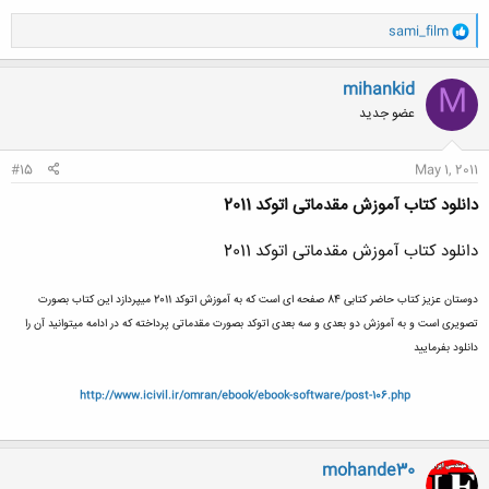
و
sami_film
ا
ک
ن
mihankid
M
ش
عضو جدید
ه
ا
:
#15
May 1, 2011
دانلود کتاب آموزش مقدماتی اتوکد 2011
دانلود کتاب آموزش مقدماتی اتوکد 2011
دوستان عزیز کتاب حاضر کتابی 84 صفحه ای است که به آموزش اتوکد 2011 میپردازد این کتاب بصورت
تصویری است و به آموزش دو بعدی و سه بعدی اتوکد بصورت مقدماتی پرداخته که در ادامه میتوانید آن را
دانلود بفرمایید
http://www.icivil.ir/omran/ebook/ebook-software/post-106.php
mohande30