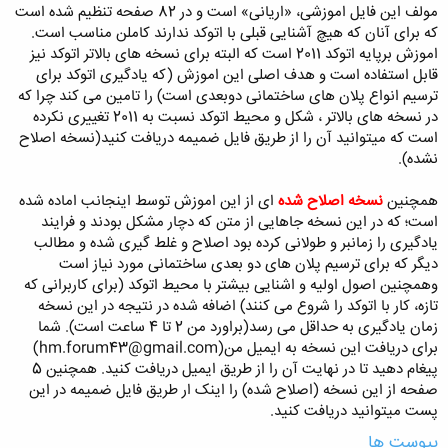
مولف این فایل اموزشی، «اریانی» است و در 82 صفحه تنظیم شده است
که برای آنان که هیچ آشنایی قبلی با اتوکد ندارند کاملن مناسب است.
اموزش برپایه اتوکد 2011 است که البته برای نسخه های بالاتر اتوکد نیز
قابل استفاده است و هدف اصلی این اموزش (که یادگیری اتوکد برای
ترسیم انواع پلان های ساختمانی دوبعدی است) را تامین می کند چرا که
در نسخه های بالاتر ، شکل و محیط اتوکد نسبت به 2011 تغییری نکرده
است که میتوانید آن را از طریق فایل ضمیمه دریافت کنید(نسخه اصلاح
نشده).
همچنین
نسخه اصلاح شده
ای از این اموزش توسط اینجانب اماده شده
است؛ که در این نسخه جاهایی از متن که دچار مشکل بودند و فرایند
یادگیری را زمانبر و طولانی کرده بود اصلاح و غلط گیری شده و مطالب
دیگر که برای ترسیم پلان های دو بعدی ساختمانی مورد نیاز است
وهمچنین اصول اولیه و اشنایی بیشتر با محیط اتوکد (برای کاربرانی که
تازه، کار با اتوکد را شروع می کنند) اضافه شده در نتیجه در این نسخه
زمان یادگیری به حداقل می رسد(براورد من 2 تا 4 ساعت است). شما
برای دریافت این نسخه به ایمیل من(hm.forum43@gmail.com)
پیغام دهید تا در نهایت آن را از طریق ایمیل دریافت کنید. همچنین 5
صفحه از این نسخه (اصلاح شده) را اینک ار طریق فایل ضمیمه در این
پست میتوانید دریافت کنید.
پیوست ها