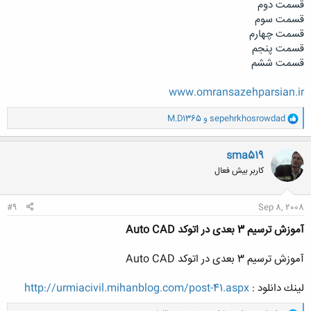
قسمت دوم
قسمت سوم
قسمت چهارم
قسمت پنجم
قسمت ششم
www.omransazehparsian.ir
و
sepehrkhosrowdad
و
M.D1365
ا
ک
ن
sma519
ش
کاربر بیش فعال
ه
ا
:
#9
Sep 8, 2008
آموزش ترسیم 3 بعدی در اتوکد Auto CAD
آموزش ترسیم 3 بعدی در اتوکد Auto CAD
لینك دانلود :
http://urmiacivil.mihanblog.com/post-41.aspx