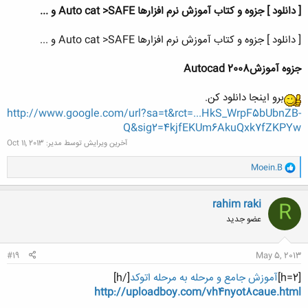
[ دانلود ] جزوه و کتاب آموزش نرم افزارها Auto cat >SAFE و ...
[ دانلود ] جزوه و کتاب آموزش نرم افزارها Auto cat >SAFE و ...
جزوه آموزشAutocad 2008
برو اینجا دانلود کن.
http://www.google.com/url?sa=t&rct=...HkS_WrpF5bUbnZB-
Q&sig2=4kjfEKUm6AkuQxk7fZKPYw
آخرین ویرایش توسط مدیر:
Oct 11, 2013
و
Moein.B
ا
ک
ن
rahim raki
R
ش
عضو جدید
ه
ا
:
#19
May 5, 2013
[h=2]
آموزش جامع و مرحله به مرحله اتوکد
[/h]
http://uploadboy.com/vh4nyot8caue.html