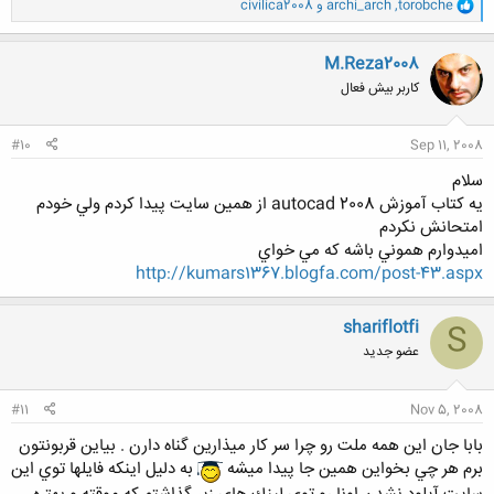
و
torobche
,
archi_arch
و
civilica2008
ا
ک
ن
M.Reza2008
ش
کاربر بیش فعال
ه
ا
:
#10
Sep 11, 2008
سلام
يه كتاب آموزش autocad 2008 از همين سايت پيدا كردم ولي خودم
امتحانش نكردم
اميدوارم هموني باشه كه مي خواي
http://kumars1367.blogfa.com/post-43.aspx
shariflotfi
S
عضو جدید
#11
Nov 5, 2008
بابا جان اين همه ملت رو چرا سر كار ميذارين گناه دارن . بياين قربونتون
برم هر چي بخواين همين جا پيدا ميشه
به دليل اينكه فايلها توي اين