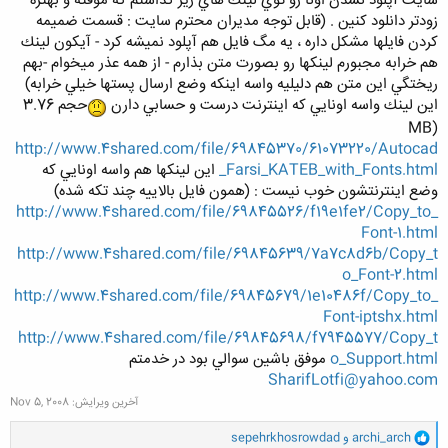
سايت آپلود نشدن اونا رو توي لينك هاي زير گذاشتم كه موقته و بهتره
زودتر دانلود كنين . ‌(قابل توجه مديران محترم سايت : قسمت ضميمه
كردن فايلها مشكل داره ، يه مگ فايل هم آپلود نميشه كرد - آيكون لينك
هم خرابه مجبورم لينكها رو بصورت متن بذارم - از همه عذر ميخوام -بهم
ريختگي اين متن هم دليليه واسه اينكه وضع ارسال پستها خيلي خرابه)
اين لينك واسه اونايي كه اينترنت درست و حسابي دارن
حجم 3.76
MB)
http://www.4shared.com/file/69845370/61073220/Autocad
_Farsi_KATEB_with_Fonts.html
اين لينكها هم واسه اونايي كه
وضع اينترنتشون خوب نيست : (همون فايل بالاييه چند تكه شده)
http://www.4shared.com/file/69845526/f19e1fe2/Copy_to_
Font-1.html
http://www.4shared.com/file/69845639/7a7c8d6b/Copy_t
o_Font-2.html
http://www.4shared.com/file/69845679/1e10486f/Copy_to_
Font-iptshx.html
http://www.4shared.com/file/69845698/f7945577/Copy_t
o_Support.html
موفق باشين سوالي بود در خدمتم
SharifLotfi@yahoo.com
آخرین ویرایش:
Nov 5, 2008
و
archi_arch
و
sepehrkhosrowdad