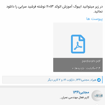
در زیر میتوانید ایبوک آموزش اتوکد 2013 نوشته فرشید سرابی را دانلود
نمائید.
پیوست ها
pardisrah1.pdf
2.4 مگایابت · بازدیدها: 0
و
هیراد
,
مجتبی1361
,
دارکوب ۸۹
و 2 کاربر دیگر
ا
ک
ن
مجتبی1361
ش
کاربر فعال مهندسی عمران ,
ه
ا