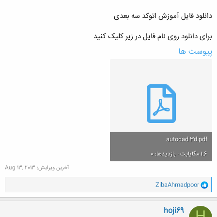
دانلود فایل آموزش اتوکد سه بعدی
برای دانلود روی نام فایل در زیر کلیک کنید
پیوست ها
autocad 3d.pdf
1.6 مگایابت · بازدیدها: 0
آخرین ویرایش:
Aug 13, 2013
و
ZibaAhmadpoor
ا
ک
ن
hoji69
ش