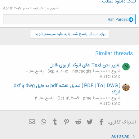
لینک دانلود مطلب
آخرین ویرایش توسط مدیر:
Apr 12, 2015
و
Rah Pardaz
ا
ک
ن
برای ارسال پاسخ شما باید وارد سیستم شوید.
ش
ه
ا
Similar threads
:
تغییر متن Text های اتوکد از روی فایل
N
شروع شده توسط netcadgis
Sep 8, 2015
پاسخ ها: 0
AUTO CAD
[ PDF | To | DWG ] تبدیل نقشه pdf به فایل dwg و dxf
اتوکد
شروع شده توسط pme
Oct 12, 2009
پاسخ ها: 3
AUTO CAD
فیسبوک
تویتر
Reddit
Pinterest
Tumblr
ایمیل
WhatsApp
اشتراک گذاری:
AUTO CAD