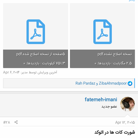
نسخه اصلاح نشده.pdf
5صفحه از نسخه اصلاح شده.pdf
2.5 مگایابت · بازدیدها: 0
751.3 کیلوبایت · بازدیدها: 0
آخرین ویرایش توسط مدیر:
Apr 6, 2014
و
ZibaAhmadpoor
و
Rah Pardaz
ا
ک
ن
fatemeh-imani
ش
عضو جدید
ه
ا
:
#28
Apr 12, 2015
شورت کات ها در اتوکد