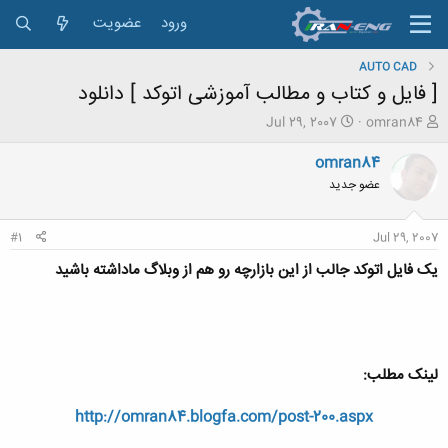
ورود
عضویت
AUTO CAD
[ فایل و کتاب و مطالب آموزشی اتوکد ] دانلود
ش
ت
Jul 29, 2007
omran84
ر
ا
و
ر
omran84
ع
ی
عضو جدید
ک
خ
ن
ش
ن
ر
#1
Jul 29, 2007
د
و
ه
ع
یک فایل اتوکد جالب از این بازارچه رو هم از وبلاگ ماداشته باشید
م
و
ض
و
ع
لینک مطلب:
http://omran84.blogfa.com/post-200.aspx