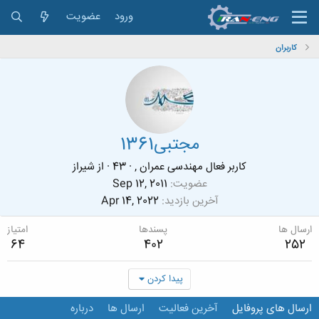
ورود
عضویت
کاربران
مجتبی1361
کاربر فعال مهندسی عمران ,
·
43
·
از
شیراز
عضویت
Sep 12, 2011
آخرین بازدید
Apr 14, 2022
ارسال ها
پسندها
امتیاز
64
402
252
پیدا کردن
ارسال های پروفایل
آخرین فعالیت
ارسال ها
درباره