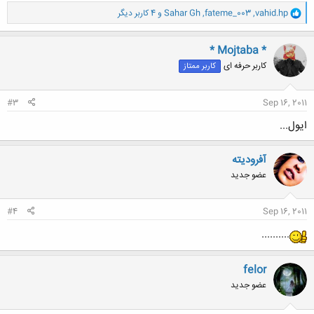
و
vahid.hp
,
fateme_003
,
Sahar Gh
و 4 کاربر دیگر
ا
ک
ن
* Mojtaba *
ش
کاربر حرفه ای
کاربر ممتاز
ه
ا
:
#3
Sep 16, 2011
ایول...
آفرودیته
عضو جدید
#4
Sep 16, 2011
..........
felor
عضو جدید