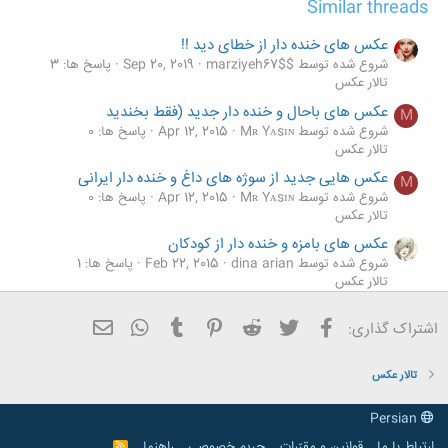
Similar threads
عکس های خنده دار از خطای دید !!
شروع شده توسط $marziyeh67$
Sep 20, 2019
پاسخ ها: 3
تالار عکس
عکس های باحال و خنده دار جدید (فقط بخندید
M
شروع شده توسط Mʀ Yᴀsɪɴ
Apr 12, 2015
پاسخ ها: 0
تالار عکس
عکس هایی جدید از سوژه های داغ و خنده دار ایرانی
M
شروع شده توسط Mʀ Yᴀsɪɴ
Apr 12, 2015
پاسخ ها: 0
تالار عکس
عکس های بامزه و خنده دار از کودکان
شروع شده توسط dina arian
Feb 22, 2015
پاسخ ها: 1
تالار عکس
عکس های بسیار خنده دار زن ذلیل ترین مردان جهان
فیسبوک
تویتر
Reddit
Pinterest
Tumblr
ایمیل
WhatsApp
اشتراک گذاری:
شروع شده توسط !farzaneh!
Jul 9, 2014
پاسخ ها: 8
تالار عکس
تالار عکس
Persian
ارتباط با ما
قوانین و مقرّرات
حریم خصوصی
راهنما
R