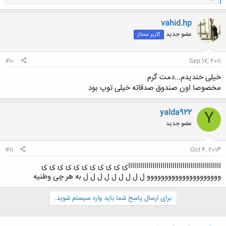
ا
کلیک کنید تا باز شود...
ک
ن
vahid.hp
ش
عضو جدید
کاربر ممتاز
ه
ا
:
#10
Sep 17, 2011
خیلی خندیدم...دمت گرم
مخصوصا اون صندوق صدقاته خیلی توپ بود
yalda922
Y
عضو جدید
#11
Oct 4, 2013
اااااااااااااااااااااااااااااااااااااااااااااای ی ی ی ی ی ی ی ی ی ی
ووووووووووووووووووووو ل ل ل ل ل ل ل ل ل به هر چی وطنیه
برای ارسال پاسخ شما باید وارد سیستم شوید.