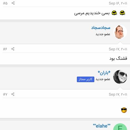
#5
Sep 16, 2011
بسی خندیدیم.مرسی
سجادسجاد
عضو جدید
#6
Sep 17, 2011
قشنگ بود
*باران*
عضو جدید
کاربر ممتاز
#7
Sep 17, 2011
""elahe""