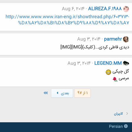
Aug 6, 2014
ALIREZA.F.1988
http://www.www.www.iran-eng.ir/showthread.php/603713-
%D8%A2%D8%B1%D8%B2%D9%88%D9%87%D8%A7
Aug 3, 2014
parmehr
دیدی قاطی کردی...(کلیک)[IMG][IMG]
Aug 3, 2014
LEGEND.MM
گل چپکی
مرسی
آخر
1 از 97
بعدی
کاربران
Persian