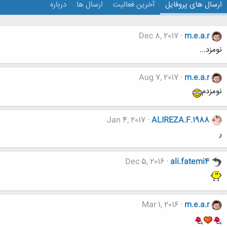
ارسال های پروفایل
آخرین فعالیت
ارسال ها
درباره
Dec 8, 2017
m.e.a.r
نومزد...
Aug 7, 2017
m.e.a.r
نومزدم
Jan 4, 2017
ALIREZA.F.1988
ر
Dec 5, 2016
ali.fatemi4
Mar 1, 2016
m.e.a.r