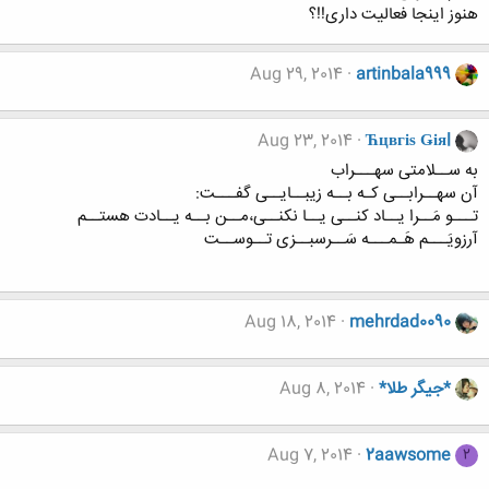
هنوز اینجا فعالیت داری!!؟
Aug 29, 2014
artinbala999
Aug 23, 2014
Ћцвгіѕ Ǥіяl
به ســلامتی سهـــراب
آن سهــرابــی کـه بــه زیبــایــی گفـــت:
تـــو مَــرا یــاد کنــی یــا نکنــی،مــن بــه یــادت هستــم
آرزویَـــم هَـمـــه سَــرسبــزی تــوســت
Aug 18, 2014
mehrdad0090
*جیگر طلا*
Aug 8, 2014
Aug 7, 2014
2aawsome
2