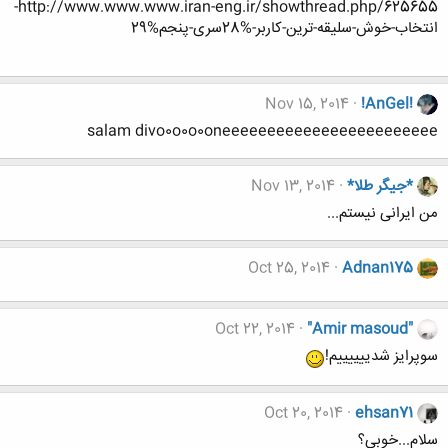
http://www.www.www.iran-eng.ir/showthread.php/625655-
انتخاب-خوش-سلیقه-ترین-کاربر-%28سری-پنجم%29
Nov 15, 2014
!AnGel!
salam divo0o0o0oneeeeeeeeeeeeeeeeeeeeeeee
*جیگر طلا*
Nov 13, 2014
من ایرانی نیستم...
Oct 25, 2014
Adnan175
Oct 22, 2014
"Amir masoud"
سوپرایز شدییییییم!
Oct 20, 2014
ehsan71
سلام...خوبی؟