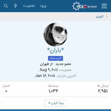
ورود
عضویت
کاربران
*باران*
کاربر ممتاز
عضو جدید
·
از
طهران
عضویت
Aug 9, 2011
آخرین بازدید
Jan 16, 2018
ارسال ها
پسندها
امتیاز
0
1,036
2,951
پیدا کردن