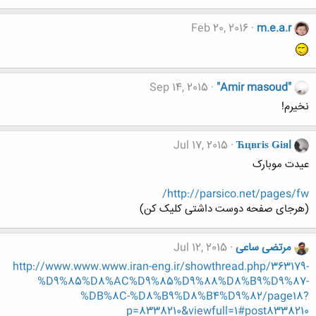
Feb 20, 2016
m.e.a.r
Sep 14, 2015
"Amir masoud"
نخیرم!
Jul 17, 2015
Ћцвгіѕ Ǥіяl
عیدت موبارک
http://parsico.net/pages/fw/
(هرجای صفحه دوست داشتی کلیک کن)
مرتضی ساعی
Jul 12, 2015
http://www.www.www.iran-eng.ir/showthread.php/363179-
%D9%85%D8%AC%D9%85%D9%88%D8%B9%D9%87-
%DB%8C-%D8%B9%D8%B4%D9%82/page18?
p=8338210&viewfull=1#post8338210