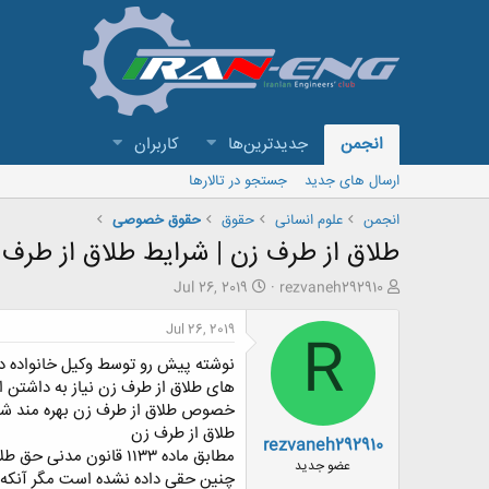
انجمن
جدیدترین‌ها
کاربران
ارسال های جدید
جستجو در تالارها
انجمن
علوم انسانی
حقوق
حقوق خصوصی
طلاق از طرف زن | شرایط طلاق از طرف 
ش
ت
Jul 26, 2019
rezvaneh292910
ر
ا
و
ر
Jul 26, 2019
R
ع
ی
نوشته پیش رو توسط وکیل خانواده در
ک
خ
ن
ش
های طلاق از طرف زن نیاز به داشتن ا
ن
ر
خصوص طلاق از طرف زن بهره مند شو
د
و
طلاق از طرف زن
rezvaneh292910
ه
ع
مطابق ماده ۱۱۳۳ قانون
م
عضو جدید
چنین حقی داده نشده است مگر آنکه زن 
و