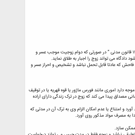
یکی از مواردی که زن بر مبنای آن می تواند از دادگاه درخواست طلاق نماید عسر و حرج زوجه است مطابق ماده ۱۱۳۰ قانون مدنی ” در صورتی که دوام زوجیت موجب عسر و
دادگاه می تواند زوج را اجبار به طلاق نماید.
فاحش که عادتا قابل تحمل نباشد و تشخیص و احراز عسر و
۱ سال بدون عذر موجه در مواردی زوج عذر موجه دارد اموری مانند فورس ماژور یا قوه قهریه یا در توقیف
نی مصداق پیدا می کند که زوج در ترک زندگی دارای اراده
آورد و امتناع یا عدم امکان الزام وی به ترک آن در مدتی که
ا به مصرف مواد مذکور روی آورد.
ممکن سازد.
علیقی نباشد و زوجه فقط در مدت حبس می تواند درخواست