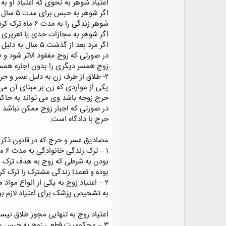
اعتیاد شوهر به نحوی که اعتیاد او به
اگر شوهر به حبس برای مدت ۵ سال یا بیشتر محکوم شود.
شوهر زندگی را به مدت ۶ ماه ترک کرده باشد.
اگر شوهر به مجازات حدی یا تعزیری
اگر مرد بعد از گذشت ۵ سال به دلیل عقیم بودن و یا عوارض جسمانی دیگر صاحب فرزند نشود.
در صورتی که زوج مفقود الاثر شود و ظرف ۶ ماه پس از مراجعه به دادگاه پ
زوج همسر دیگری را بدون اجازه همسر
۲- طلاق از طرف زن به دلیل عسر و حرج
حرج زوجه باشد وی می تواند به حاکم 
در صورتی که اجبار زوج ممکن نباشد
حرج با دادگاه است.
مصادیق عسر و حرج که در قانون ذکر
بودن به شرطی که زوج به هدف ترک همس
بوده و تعمدا زندگی مشترک را ترک کر
۲ – اعتیاد زوج به یکی از انواع موا
به تشخیص پزشک برای اعتیاد لازم بو
اعتیاد زوج به تنهایی مجوز طلاق نیست
۳ – محکومیت قطعی زوج به حبس پن