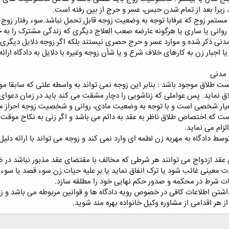
یرا بعد از تمام شدن حبس، عسر و حرج از بین رفته است.
نی ذکر شده و موارد عسر و حرج حصری نیستند بلکه اگر زوجه دلایل دیگری را
 اجبار زن به کارهای خلاف شرع و یا شأن زوجه وغیره با دلایل به دادگاه ارا
ت طلاق موجود باشد : بنابر این زوجه نمی تواند به واسطه علتی که سابقا 
 نماید. پس عواملی که زناشویی را دچار مشقت می کند باید در زمان دعوای
ر شخصی است و با توجه به وضعیت مادی، روانی و شخصیت زوجه احراز می
ت که اختصاص طلاق ناظر به عقد به دائم می باشد و اگر زنی به نکاح موقت مر
زام می نماید.
سط دادگاه به مهریه زن لطمه ای وارد نمی کند و زوجه می تواند با ارائه دلیل قا
 مدنی ” طرفین عقد ازدواج می توانند هر شرطی که مخالف با مقتضای عقد مذبور نباشد
ت معینی غائب شود یا ترک انفاق نماید یا بر علیه حیات زن سوء قصد یا سوء ر
بات شرط در محکمه و صدور حکم نهایی خود را مطلقه سازد.
داشتن اطلاعات کافی در خصوص رویه دادگاه ها و قوانین مربوطه می باشد و زو
 هر اقدامی از مشاوره وکیل خانواده بهره مند شوید.