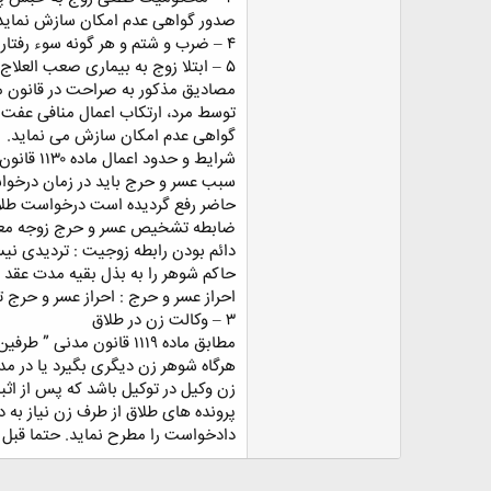
صدور گواهی عدم امکان سازش نماید ز
۴ – ضرب و شتم و هر گونه سوء رفتار مستمر زوج که عرفابا توجه به وضعیت زوجه قابل تحمل نباشد.سوء رفتار زوج باید استمرار داشته باشد.
۵ – ابتلا زوج به بیماری صعب العلاج روانی یا ساری یا هرگونه عارضه صعب العلاج دیگری که زندگی مشترک را به خطر اندازد.
مصادیق مذکور به صراحت در قانون مد
توسط مرد، ارتکاب اعمال منافی عفت یا
گواهی عدم امکان سازش می نماید.
شرایط و حدود اعمال ماده ۱۱۳۰ قانون مدنی
سبب عسر و حرج باید در زمان درخواس
حاضر رفع گردیده است درخواست طلاق
ضابطه تشخیص عسر و حرج زوجه معیا
دائم بودن رابطه زوجیت : تردیدی نیس
حاکم شوهر را به بذل بقیه مدت عقد ال
احراز عسر و حرج : احراز عسر و حرج تو
۳ – وکالت زن در طلاق
مطابق ماده ۱۱۱۹ قانون
هرگاه شوهر زن دیگری بگیرد یا در مد
زن وکیل در توکیل باشد که پس از اث
پرونده های طلاق از طرف زن نیاز به 
دادخواست را مطرح نماید. حتما قبل از