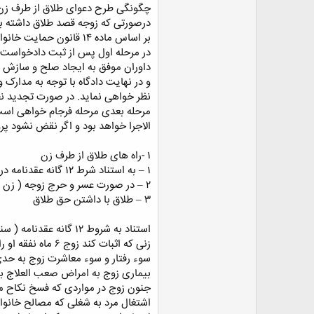
چگونگی طرح دعوای طلاق از طرف زن
ض
و
درصورتی که زوجه قصد طلاق داشته باش
ع
بر اساس ماده ۱۴ قانون حمایت خانواده مصوب ۱۳۹۱ زوجه می تواند هم به دادگاه خانواده محل خود و هم به دادگاه خانواده محل اقامت شوهرش مراجعه نماید.
در مرحله اول پس از ثبت دادخواست ط
داوران موفق به ایجاد صلح و سازش نگ
نظر خواهی نماید. در صورت تجدید نظ
مرحله بعدی مرحله فرجام خواهی است ک
الاجرا خواهد بود و اگر نقض نشود پر
۱ -راه های طلاق از طرف زن
۱ – به استناد شرط ۱۲ گانه عقدنامه در صورتی که به امضای زوجین رسیده باشد این شروط در قانون مدنی ذکر نشده و حین ازدواج با توافق طرفین رسمیت پیدا می کند.
۲ – در صورت عسر و حرج زوجه ( زن )
۳ – طلاق با داشتن حق طلاق
استناد به شروط ۱۲ گانه عقدنامه ( سند ازدواج ) عبارتند از
زنی که اثبات کند زوج ۶ ماه نفقه او را پرداخت نکرده است.
سوء رفتار و سوء معاشرت زوج به حدی 
بیماری زوج به امراض صعب العلاج به
جنون زوج در مواردی که فسخ نکاح م
اشتغال مرد به شغلی که مصالح خانو