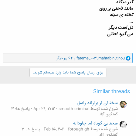
گیر میکند
مانند ناخنی بر روی
تخته ی سیاه
...
دل است دیگر
می گیرد لعنتی
و
tinou
,
mahtab n
,
fateme_003
و 4 کاربر دیگر
ا
ک
ن
برای ارسال پاسخ شما باید وارد سیستم شوید.
ش
ه
ا
Similar threads
:
سخنانی از برتراند راسل
شروع شده توسط smooth criminal
Apr 29, 2012
پاسخ ها: 3
گفتگوی آزاد
سخنانی کوتاه اما جاودانه
شروع شده توسط forough gh
Feb 15, 2011
پاسخ ها: 3
گفتگوی آزاد