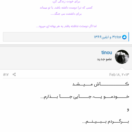
برای خودت زندگی کن،
کسی که ترا دوست داشته باشد, با تو میماند
برای داشتنت می جنگد....
اما اگر دوستت نداشته باشد, به هر بهانه ای میرود...
و
3ctor
و
ایلین1366
ا
ک
ن
tinou
ش
عضو جدید
ه
ا
:
#17
Feb 18, 2013
ڪــــــــــــــآش مـــیــشـد
خـــــودمـــو یـــﮧ جـــــآیی جـــــآ بـــذارم...
و
بـــرگـــردم بــبــیـنــم...