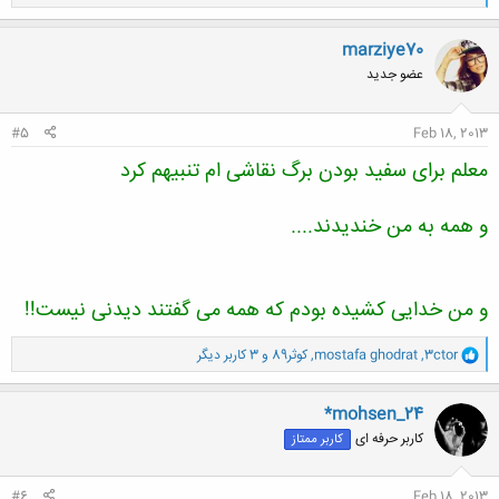
ا
ک
ن
marziye70
ش
عضو جدید
ه
ا
:
#5
Feb 18, 2013
معلم برای سفید بودن برگ نقاشی ام تنبیهم کرد
و همه به من خندیدند....
و من خدایی کشیده بودم که همه می گفتند دیدنی نیست!!
و
3ctor
,
mostafa ghodrat
,
کوثر89
و 3 کاربر دیگر
ا
ک
ن
*mohsen_24
ش
کاربر حرفه ای
کاربر ممتاز
ه
ا
:
#6
Feb 18, 2013