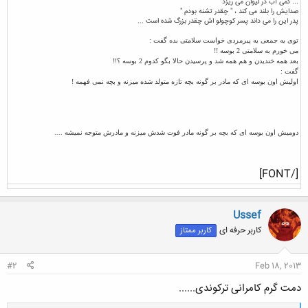
... کمی آب در لیوان می ریزد
صدایش را بلند می کند ، " چقدر تشنه بودم "
پدر این را می داند پسر کوچولو اش چقدر بزرگ شده است ...​
توی یه جمعی یه پیرمردی خواست سلامتی بده گفت :
می خورم به سلامتی 2 بوسه !!
بعد همه خندیدن و هم همه شد و پرسیدن حالا بگو کدوم 2 بوسه ؟!!
گفت :
اولیش اون بوسه ای كه مادر بر گونه بچه تازه متولد شده ميزنه و بچه نمی فهمه !
دومیش اون بوسه ای که بچه بر گونه مادر فوت شدش ميزنه و مادرش متوجه نمیشه ....
[/FONT]
Ussef
کاربر حرفه ای
کاربر ممتاز
#2
Feb 18, 2013
دمت گرم کامرانی ترکوندی......