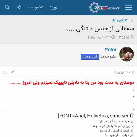
ورود
عضویت
گفتگوی آزاد
سخنانی از جنس دلتنگی......
ش
ت
Feb 18, 2013
3ctor
ر
ا
و
ر
3ctor
ع
ی
عضو جدید
کاربر ممتاز
ک
خ
ن
ش
ن
ر
#1
Feb 18, 2013
د
و
ه
ع
دوستان یه مدت بود من بنا به دلایلی تایپیک نمیزدم ولی امروز ..........
م
.
و
.
ض
.
و
.
ع
[FONT=Arial, Helvetica, sans-serif]
پيرمرد همسايه آلزايمر دارد ...
ديروز زيادي شلوغش کرده بودند
او فقط فراموش کرده بود
از خواب بيدار شود ...!