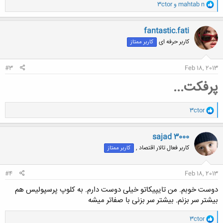
و
mahtab n
و
3ctor
ا
ک
ن
fantastic.fati
ش
کاربر حرفه ای
کاربر ممتاز
ه
ا
:
#3
Feb 18, 2013
پرفکت...
و
3ctor
ا
ک
ن
sajad 3000
ش
کاربر فعال تالار اقتصاد ,
کاربر ممتاز
ه
ا
:
#4
Feb 18, 2013
دوست خوبم. من تایپیکاتو خیلی دوست دارم. به کلوپ پرسپولیس هم
بیشتر سر بزنم. بیشتر سر بزنی با صفاتر میشه
و
3ctor