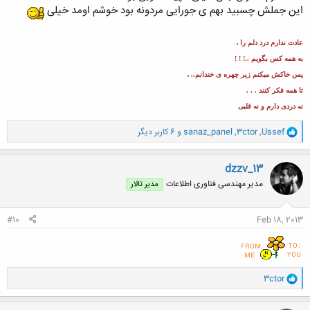
این جملش چسبید بهم ی جورایی مردونه بود خوشم اومد خیلی
عادت ندارم درد دلم را ،
به همه کس بگویم ..! ! !
پس خاکش میکنم زیر چهره ی خندانم.. ،
تا همه فکر کنند . . .
نه دردی دارم و نه قلبی
و
Ussef
,
3ctor
,
sanaz_panel
و 6 کاربر دیگر
ا
ک
ن
dzzv_13
ش
مدیر مهندسی فناوری اطلاعات
مدیر تالار
ه
ا
:
#10
Feb 18, 2013
و
3ctor
ا
ک