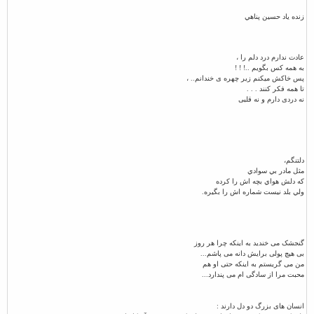
زنده یاد حسين پناهي
عادت ندارم درد دلم را ،
به همه کس بگویم ..! ! !
پس خاکش میکنم زیر چهره ی خندانم.. ،
تا همه فکر کنند . . .
نه دردی دارم و نه قلبی
دلتنگم،
مثل مادر بي سوادي
که دلش هواي بچه اش را کرده
ولي بلد نيست شماره اش را بگيره.
گنجشک می خندید به اینکه چرا هر روز
بی هیچ پولی برایش دانه می پاشم...
من می گریستم به اینکه حتی او هم
محبت مرا از سادگی ام می پندارد...
انسان های بزرگ دو دل دارند :