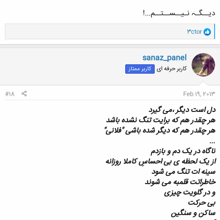
دیــگـﮧ نـیــســتــم...!
و
3ctor
ا
ک
ن
sanaz_panel
ش
کاربر حرفه ای
کاربر ممتاز
ه
ا
:
#18
Feb 19, 2013
دل است دیگر ،می گیرد
هر چقدر هم که برایت تنگ نشده باشد
هر چقدر هم که دیگر شده باشی "فلانی"
...
ناگاه در یک دم و بازدم
از یک لحظه ی بی احساسِ کاملا روزانه
سینه ات تنگ می شود
خاطراتت قلمبه می شوند
و در گلویت چیزی
بی حرکت
ساکن و سنگین