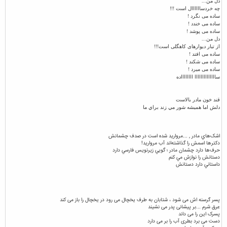
دل من...
چه خردساااااال است !!!
ساده می نگرد !
ساده می خندد !
ساده می پوشد !
دل من...
از تبار دیوارهای کاهگلی است!!!
ساده می افتد !
ساده می شکند !
ساده می میرد !
ساااااااااااااا ­ااااااااده
قند خون مادر بالاست
دلش اما هميشه شور مي زند براي ما
اشک‌هاي مادر , ...مرواريد شده است در صدف چشمانش
دکترها اسمش را گذاشته‌اند آب مرواريد!
حرف‌ها دارد چشمان مادر ؛ گويي زيرنويس فارسي دارد
دستانش را نوازش مي کنم
داستاني دارد دستانش
پسر گرسنه اش می شود ، شتابان به طرف یخچال می رود در یخچال را باز می کند
عرق شرم ...بر پیشانی پدر می نشیند
پسرک این را می داند
دست می برد بطری آب را بر می دارد