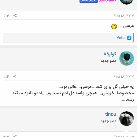
ه
ا
:
#13
Feb 18, 2013
مرسی ....
و
3ctor
ا
ک
ن
کوثر89
ش
عضو جدید
ه
ا
:
#14
Feb 18, 2013
یه خیلی گل برای شما...مرسی....عالی بود....
مخصوصا اخریش....هیچی واسه دل ادم نمیذاره.....ادمو نابود میکنه
رسما....
tinou
عضو جدید