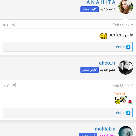
ن
A N A H I T A
ش
عضو جدید
کاربر ممتاز
ه
ا
:
#11
Feb 18, 2013
عالی.perfect.
و
3ctor
ا
ک
ن
ahoo_fr
ش
عضو جدید
کاربر ممتاز
ه
ا
:
#12
Feb 18, 2013
و
3ctor
ا
ک
ن
mahtab n
ش
دستیار مدیر
کاربر ممتاز