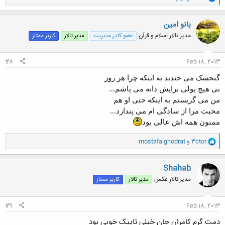
ا
ک
ن
بانو امین
ش
مدیر تالار اسلام و قرآن
عضو کادر مدیریت
مدیر تالار
کاربر ممتاز
ه
ا
:
#8
Feb 18, 2013
گنجشک می خندید به اینکه چرا هر روز
بی هیچ پولی برایش دانه می پاشم...
من می گریستم به اینکه حتی او هم
محبت مرا از سادگی ام می پندارد...
ممنون همه اش عالی بود
و
3ctor
و
mostafa ghodrat
ا
ک
ن
Shahab
ش
مدیر تالار عکس
مدیر تالار
کاربر ممتاز
ه
ا
:
#9
Feb 18, 2013
دمت گرم کامران جان خیلی تاپیک خوبی بود