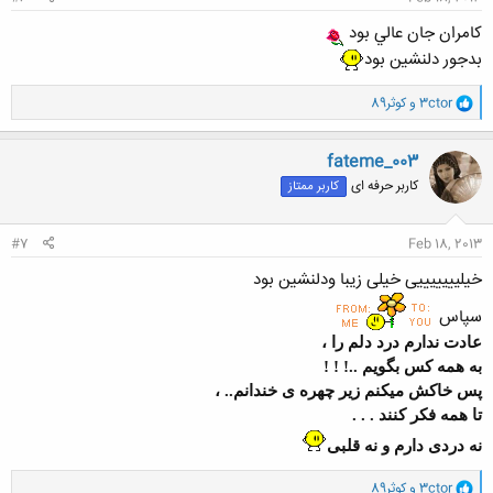
کامران جان عالي بود
بدجور دلنشين بود
و
3ctor
و
کوثر89
ا
ک
ن
fateme_003
ش
کاربر حرفه ای
کاربر ممتاز
ه
ا
:
#7
Feb 18, 2013
خیلیییییییی خیلی زیبا ودلنشین بود
سپاس
عادت ندارم درد دلم را ،
به همه کس بگویم ..! ! !
پس خاکش میکنم زیر چهره ی خندانم.. ،
تا همه فکر کنند . . .
نه دردی دارم و نه قلبی
و
3ctor
و
کوثر89