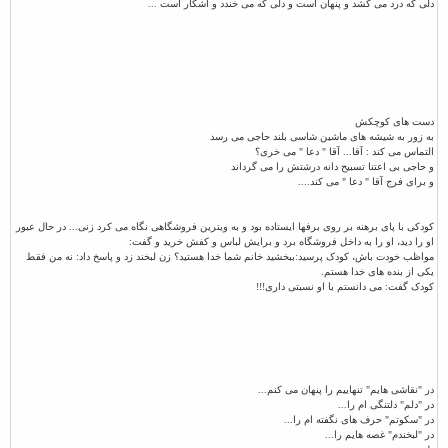
دلی که درد می کشد و پنهان است و دلی که می خندد و آشکار است ...
دست های کوچکش
به زور به شیشه های ماشین شاسی بلند حاجی می رسد
التماس می کند : آقا... آقا " دعا " می خری؟
و حاجی بی اعتنا تسبیح دانه درشتش را می گرداند
و برای فرج آقا " دعا " می کند....
کودکی با پای برهنه بر روی برفها
ایستاده بود و به ویترین فروشگاهی
نگاه می کرد زنی... در حال عبور
او
را دید، او را به داخل فروشگاه برد و
برایش لباس و کفش خرید و گفت:
مواظب خودت باش، کودک پرسید:ببخشید خانم شما خدا هستید؟ زن لبخند زد و پاسخ داد: نه من فقط
یکی از بنده های خدا هستم.
کودک گفت: می دانستم با او نسبتی داری!!!
در "نقاشی هایم" تنهاییم را پنهان می کنم...
در "دلم" دلتنگی ام را...
در "سکوتم" حرف های نگفته ام را...
در "لبخندم" غصه هایم را...