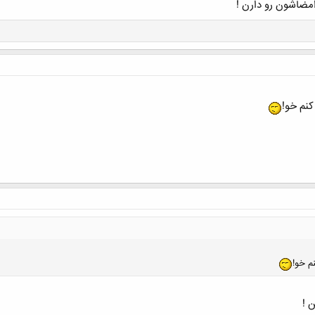
مضاشون رو دارن !
کنم خو!
م خو!
 !