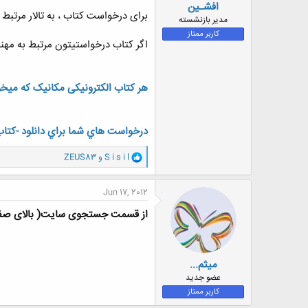
افشـین
برای درخواست کتاب ، به تالار مرتبط 
مدیر بازنشسته
کاربر ممتاز
اگر کتاب درخواستیتون مرتبط به مهن
هر کتاب الکترونیکی مکانیک که میخو
درخواست هاي شما براي دانلود -كتاب 
و
S i s i l
و
ZEUS83
ا
ک
ن
Jun 17, 2012
ش
ه
از قسمت جستجوی سایت( بالای صفح
ا
:
میثم...
عضو جدید
کاربر ممتاز