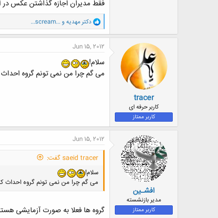
فقط مدیران اجازه گذاشتن عکس در ا
و
دکتر مهدیه
و
...scream...
ا
ک
ن
Jun 15, 2012
ش
ه
سلام!
ا
می گم چرا من نمی تونم گروه احداث 
:
tracer
کاربر حرفه ای
کاربر ممتاز
Jun 15, 2012
saeid tracer گفت:
سلام!
می گم چرا من نمی تونم گروه احداث کن
افشـین
مدیر بازنشسته
گروه ها فعلا به صورت آزمایشی هستن
کاربر ممتاز