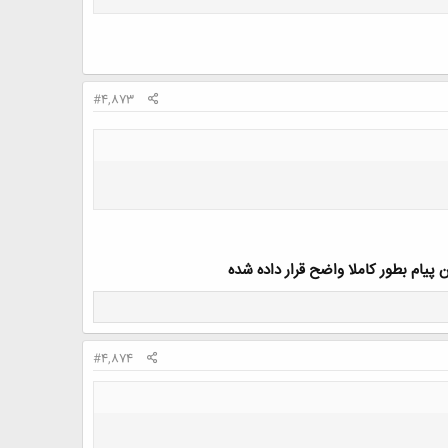
#4,873
پیام بطور کاملا واضح قرار داده شده
#4,874