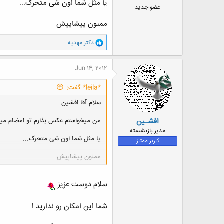
یا مثل شما اون شی متحرک...
ض
عضو جدید
و
ممنون پیشاپیش
ع
و
دکتر مهدیه
ا
ک
ن
Jun 14, 2012
ش
ه
*leila* گفت:
ا
:
سلام آقا افشین
افشـین
من میخواستم عکس بذارم تو امضام میش
مدیر بازنشسته
یا مثل شما اون شی متحرک...
کاربر ممتاز
ممنون پیشاپیش
سلام دوست عزیز
شما این امکان رو ندارید !