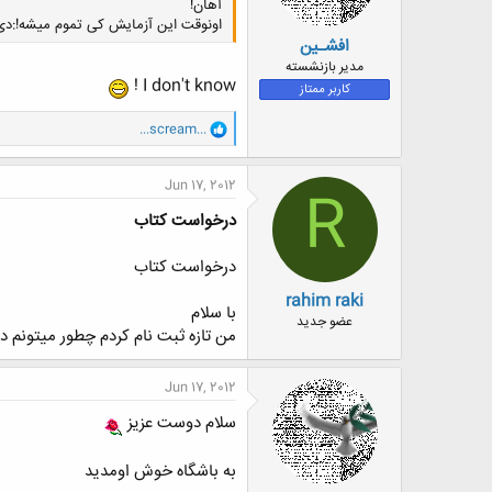
آهان!
اونوقت این آزمایش کی تموم میشه!:دی
افشـین
مدیر بازنشسته
I don't know !
کاربر ممتاز
و
...scream...
ا
ک
ن
Jun 17, 2012
R
ش
ه
درخواست کتاب
ا
:
درخواست کتاب
rahim raki
با سلام
عضو جدید
من تازه ثبت نام کردم چطور میتونم 
Jun 17, 2012
سلام دوست عزیز
به باشگاه خوش اومدید