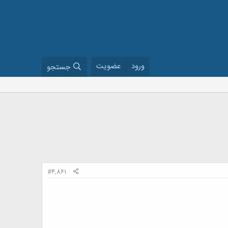
ورود
عضویت
جستجو
#4,861