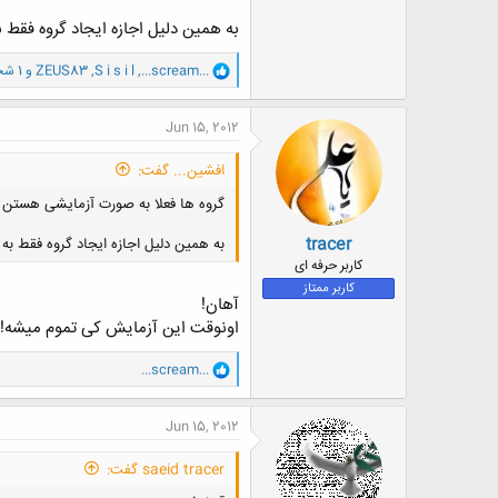
به همین دلیل اجازه ایجاد گروه فقط ب
و
...scream...
,
S i s i l
,
ZEUS83
و 1 شخص دیگر
ا
ک
ن
Jun 15, 2012
ش
ه
افشین... گفت:
ا
:
گروه ها فعلا به صورت آزمایشی هستن !
tracer
به همین دلیل اجازه ایجاد گروه فقط به 
کاربر حرفه ای
کاربر ممتاز
آهان!
اونوقت این آزمایش کی تموم میشه!
و
...scream...
ا
ک
ن
Jun 15, 2012
ش
ه
saeid tracer گفت:
ا
: