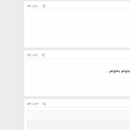
#4,870
#4,871
ونم بخونم...
#4,872