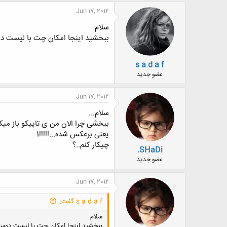
Jun 17, 2012
سلام
ببخشید اینجا امکان چت با لیست د
s a d a f
عضو جدید
Jun 17, 2012
سلام...
ببخشی چرا الان من ی تاپیکو باز میکن
یعنی برعکس شده...!!!!!1
چیکار کنم..؟
.SHaDi
عضو جدید
Jun 17, 2012
s a d a f گفت:
سلام
ببخشید اینجا امکان چت با لیست دوس