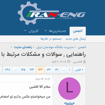
انجمن
جدیدترین‌ها
کاربران
ارسال های جدید
جستجو در تالارها
انجمن
مدیریت باشگاه مهندسان ایران
راهنمای سایت
راهنمایی , سوالات و مشکلات مرتبط با ب
ش
ت
افشـین
Jul 6, 2008
ر
ا
قبلی
1
...
161
162
163
164
165
...
268
و
ر
ع
ی
ک
خ
Jun 14, 2012
L
ن
ش
سلام آقا افشین
ن
ر
د
و
ه
ع
من میخواستم عکس بذارم تو امضام 
م
*leila*
و