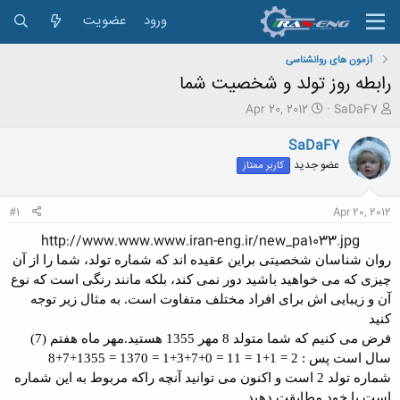
ورود
عضویت
آزمون های روانشناسی
رابطه روز تولد و شخصیت شما
ش
ت
Apr 20, 2012
SaDaF7
ر
ا
و
ر
SaDaF7
ع
ی
عضو جدید
کاربر ممتاز
ک
خ
ن
ش
ن
ر
#1
Apr 20, 2012
د
و
ه
ع
http://www.www.www.iran-eng.ir/new_pa1033.jpg​
م
روان شناسان شخصیتی براین عقیده اند که شماره تولد، شما را از آن
و
چیزی که می خواهید باشید دور نمی کند، بلکه مانند رنگی است که نوع
ض
آن و زیبایی اش برای افراد مختلف متفاوت است. به مثال زیر توجه
و
ع
کنید
فرض می کنیم که شما متولد 8 مهر 1355 هستید.مهر ماه هفتم (7)
سال است پس :
2 = 1+1 = 11 = 0+7+3+1 = 1370 = 1355+7+8
شماره تولد 2 است و اکنون می توانید آنچه راکه مربوط به این شماره
است با خود مطابقت دهید .