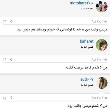
ن
motahare2010
ش
عضو جدید
ه
ا
:
#3
Apr 20, 2012
مرسی واسه من 8 شد تا اونجایی که خودم ومیشناسم درس بود
baharet
عضو جدید
#4
Apr 20, 2012
من 6 شدم کاملا درست گفت
sudi007
عضو جدید
#5
Apr 20, 2012
من 7 شدم.مرسی جالب بود.