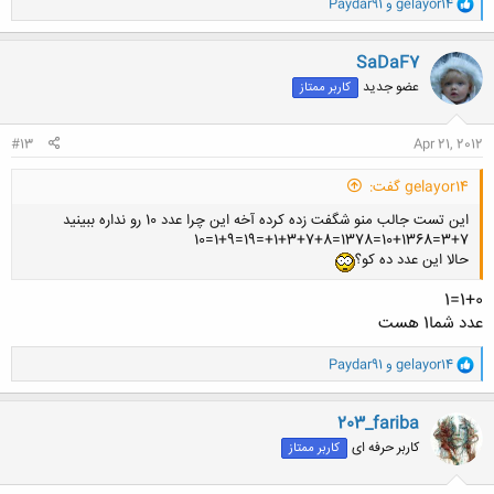
و
gelayor14
و
Paydar91
ا
ک
ن
SaDaF7
ش
عضو جدید
کاربر ممتاز
ه
ا
:
#13
Apr 21, 2012
gelayor14 گفت:
این تست جالب منو شگفت زده کرده آخه این چرا عدد 10 رو نداره ببینید
3+7=10+1368=1378=1+3+7+8+=19=1+9=10
حالا این عدد ده کو؟
1+0=1
عدد شما1 هست
و
gelayor14
و
Paydar91
ا
ک
ن
203_fariba
ش
کاربر حرفه ای
کاربر ممتاز
ه
ا
: