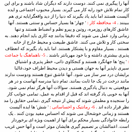
آنها را پیگیری نمی کنند. دوست دارند که دیگران شاد باشند و برای این
کار تمام تلاش خود رابه کار می گیرند. بسیار محبوب اجتماعی و ایده
آلیست هستند اما باید یاد بگیرند که دنیا را از دید واقعگرایایه تری هم
ببینند .
4- محافظه کار :
' چهار' ها بسیار حساس و سنتی هستند. آنها
عاشق کارهای روزمره، روتین و پیرو نظم و انضباط هستند و تنها
زمانی وارد عمل می شوند که دقیقا بدانند چه کاری باید انجام دهند. به
سختی کار و تلاش می کنند. عاشق طبیعت و محیط خارج از خانه
هستند . بسیار مقاوم و با پشتکار هستند. اما باید یاد بگیرند که انعطاف
پذیری بیشتری داشته و با خود مهربانتر باشند .
5- ناهماهنگ با جماعت
:
' پنج' ها جهانگرد هستند و کنجکاوی ذاتی، خطر پذیری و اشتیاق
سیری ناپذیر آنها به جهان هستی و دیدن محیط اطراف خود،غالبا
برایشان درد سر ساز می شود. آنها عاشق تنوع هستند ودوست ندارند
مانند درخت در یک جا ثابت بمانند. تمام دنیا مدرسه آنهاست و در هر
موقعیتی به دنبال یادگیری هستند. سوالات آنها هرگز تمام نمی شود.
آنها به خوبی یاد گرفته اند که قبل از اقدام به عمل، تمامی جوانب کار
را سنجیده و مطمئن شوند که پیش از نتیجه گیری ،تمامی حقایق را مد
نظر قرار داده اند .
6- رمانتیک و احساساتی :
' شش' ها ایده آلیست
هستند و زمانی خوشحال می شوند که احساس مفید بودن کنند . یک
رابطه خانوادگی بسیار محکم برای آنها از اهمیت ویژه ای برخوردار
است. اعمالشان بر تصمیم گیری هایشان موثر است و آنها حس غریب