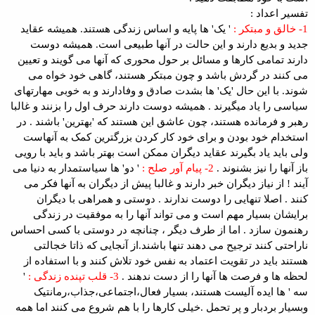
تفسیر اعداد :
1- خالق و مبتکر :
' یک' ها پایه و اساس زندگی هستند. همیشه عقاید
جدید و بدیع دارند و این حالت در آنها طبیعی است. همیشه دوست
دارند تمامی کارها و مسائل بر حول محوری که آنها می گویند و تعیین
می کنند در گردش باشد و چون مبتکر هستند، گاهی خود خواه می
شوند. با این حال 'یک' ها بشدت صادق و وفادارند و به خوبی مهارتهای
سیاسی را یاد میگیرند . همیشه دوست دارند حرف اول را بزنند و غالبا
رهبر و فرمانده هستند، چون عاشق این هستند که 'بهترین' باشند . در
استخدام خود بودن و برای خود کار کردن بزرگترین کمک به آنهاست
ولی باید یاد بگیرند عقاید دیگران ممکن است بهتر باشد و باید با رویی
باز آنها را نیز بشنوند .
2- پیام آور صلح :
' دو' ها سیاستمدار به دنیا می
آیند ! از نیاز دیگران خبر دارند و غالبا پیش از دیگران به آنها فکر می
کنند . اصلا تنهایی را دوست ندارند . دوستی و همراهی با دیگران
برایشان بسیار مهم است و می تواند آنها را به موفقیت در زندگی
رهنمون سازد . اما از طرف دیگر ، چنانچه در دوستی با کسی احساس
ناراحتی کنند ترجیح می دهند تنها باشند.از آنجایی که ذاتا خجالتی
هستند باید در تقویت اعتماد به نفس خود تلاش کنند و با استفاده از
لحظه ها و فرصت ها آنها را از دست ندهند .
3- قلب تپنده زندگی :
'
سه ' ها ایده آلیست هستند، بسیار فعال،اجتماعی،جذاب،رمانتیک
وبسیار بردبار و پر تحمل .خیلی کارها را با هم شروع می کنند اما همه