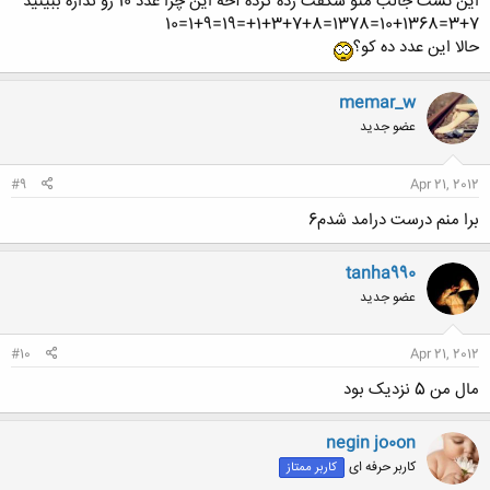
این تست جالب منو شگفت زده کرده آخه این چرا عدد 10 رو نداره ببینید
3+7=10+1368=1378=1+3+7+8+=19=1+9=10
حالا این عدد ده کو؟
memar_w
عضو جدید
#9
Apr 21, 2012
برا منم درست درامد شدم6
tanha990
عضو جدید
#10
Apr 21, 2012
مال من 5 نزدیک بود
negin jo0on
کاربر حرفه ای
کاربر ممتاز