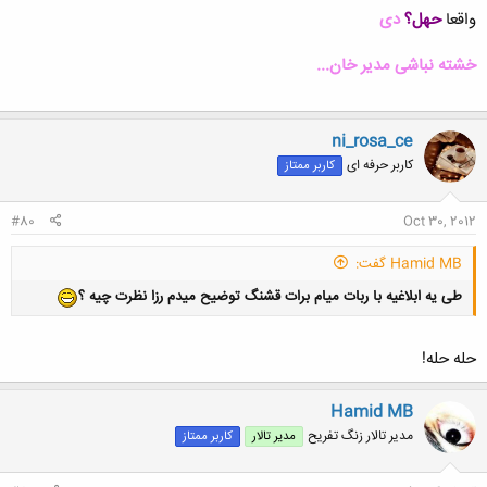
واقعا
حهل؟
دی
کلیک کنید تا باز شود...
خشته نباشی مدیر خان...
ni_rosa_ce
کاربر حرفه ای
کاربر ممتاز
#80
Oct 30, 2012
Hamid MB گفت:
طی یه ابلاغیه با ربات میام برات قشنگ توضیح میدم رزا نظرت چیه ؟
حله حله!
Hamid MB
مدیر تالار زنگ تفریح
مدیر تالار
کاربر ممتاز