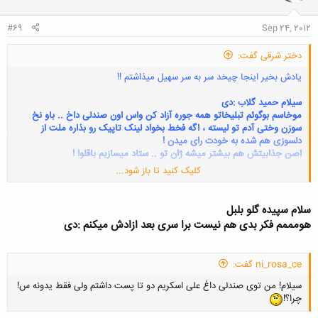
#69
Sep 24, 2012
دختر شرقی گفت:
یادش بخیر اینجا چیخد سر به سر سهیل میذاشتم !!
سیلام حمید گلاب :دی
موخاسم بوگوئم تبلیخاتو همه جوره آزاد کن واس اون صندلی داخ .. باو نخ
سوزن وختی آدم تو لیسته ، اگه فخط بخواد لینک تاپیک رو بذاره ملت از
دلسوزی هم شده به خودت رای میدن !
اصن جذابیتش هم بیشتر میشه ژان تو .. ستاد میسازیم باقلوا !
کلیک کنید تا باز شود...
سلام سپیده گلو بلبل
هومممم فکر بدی هم نیست برا سری بعد ازادش میکنم :دی
ni_rosa_ce گفت:
سیلام! من توی صندلی داغ علی اسکریم دو تا پست داشتم ولی فقط یدونه س!
چرا؟!