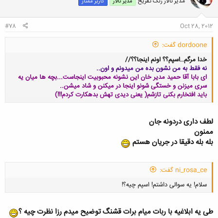
مدیر تالار زنگ تفریح
مدیر تالار
کاربر ممتاز
#78
Oct 28, 2012
dordoone گفت:
خدا مرگم..اسپم؟؟ اونم اینجا؟؟//
نه فقط به من نشون بده من میدونم و اون..
ای بابا آقا حمید مدیر خان این نشونه محبوبیت اینجاست...بچه ها میان یه
سری میزنن و خستگی شونو اینجا در میکنن و شاد میشن..
باید افتخارم بکنی تازشم( یعنی دیدی تهش بدهکارت کردم!!!)
لطف داری دردونه جان
کلیک کنید تا باز شود...
ممنون
بله بله دقیقا در جریان هستم
ni_rosa_ce گفت:
سلام! یه سوالی داشتم! اسپم چیه؟!
طی یه ابلاغیه با ربات میام برات قشنگ توضیح میدم رزا نظرت چیه ؟