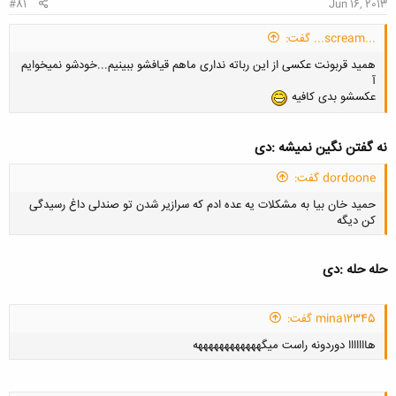
#81
Jun 16, 2013
...scream... گفت:
همید قربونت عکسی از این رباته نداری ماهم قیافشو ببینیم...خودشو نمیخوایم
آ
عکسشو بدی کافیه
نه گفتن نگین نمیشه :دی
dordoone گفت:
حمید خان بیا به مشکلات یه عده ادم که سرازیر شدن تو صندلی داغ رسیدگی
کن دیگه
حله حله :دی
mina12345 گفت:
کلیک کنید تا باز شود...
هااااااا دوردونه راست میگههههههههههههه