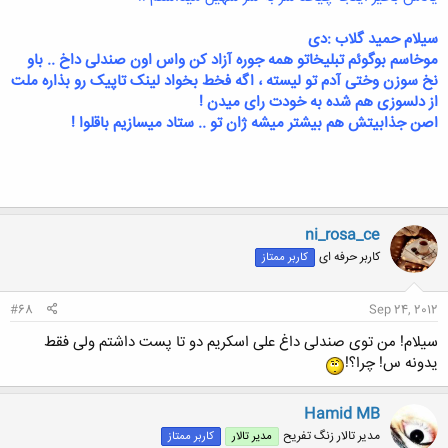
سیلام حمید گلاب :دی
موخاسم بوگوئم تبلیخاتو همه جوره آزاد کن واس اون صندلی داخ .. باو
نخ سوزن وختی آدم تو لیسته ، اگه فخط بخواد لینک تاپیک رو بذاره ملت
از دلسوزی هم شده به خودت رای میدن !
اصن جذابیتش هم بیشتر میشه ژان تو .. ستاد میسازیم باقلوا !
ni_rosa_ce
کاربر حرفه ای
کاربر ممتاز
#68
Sep 24, 2012
سیلام! من توی صندلی داغ علی اسکریم دو تا پست داشتم ولی فقط
یدونه س! چرا؟!
Hamid MB
مدیر تالار زنگ تفریح
مدیر تالار
کاربر ممتاز