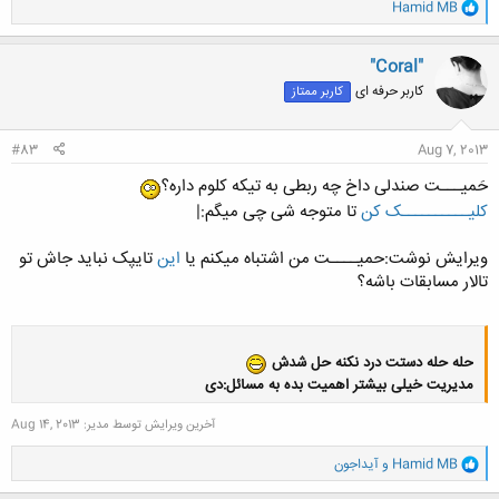
و
Hamid MB
ا
ک
کلیک کنید تا باز شود...
ن
"Coral"
ش
کاربر حرفه ای
کاربر ممتاز
ه
ا
:
#83
Aug 7, 2013
حَمیـــت صندلی داخ چه ربطی به تیکه کلوم داره؟
کلیــــــــــک کن
تا متوجه شی چی میگم:|
ویرایش نوشت:حمیــــت من اشتباه میکنم یا
این
تایپک نباید جاش تو
تالار مسابقات باشه؟
حله حله دستت درد نکنه حل شدش
مدیریت خیلی بیشتر اهمیت بده به مسائل:دی
آخرین ویرایش توسط مدیر:
Aug 14, 2013
و
Hamid MB
و
آیداجون
ا
کلیک کنید تا باز شود...
ک