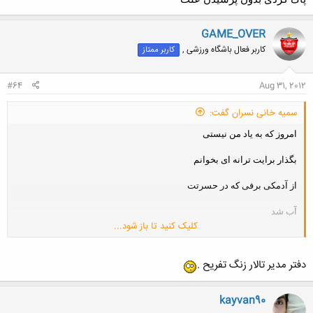
GAME_OVER
کاربر فعال باشگاه ورزشی ,
کاربر ممتاز
#64
Aug 31, 2012
سمیه خانی نسران گفت:
امروز که به یاد من نیستی
بگذار برایت ترانه ای بخوانم
از آدمکی برفی که در حسرتت
آب شد
کلیک کنید تا باز شود...
و تو چشمان خیسش را به آستین
دفتر مدیر تالار زنگ تفریح .
پاک کردی بدون پرسیدن علت
kayvan90