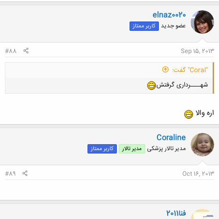
elnaz0020
عضو جدید
کاربر ممتاز
#88
Sep 15, 2013
"Coral" گفت:
شهــــرداری گرفتش
اره والا
Coraline
مدیر تالار پزشکی
مدیر تالار
کاربر ممتاز
#89
Oct 16, 2013
فنا2011