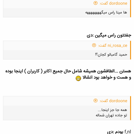
dordoone گفت:
ها مینا راس میگههههههههه
کلیک کنید تا باز شود...
جفتتون راس میگین :دی
ni_rosa_ce گفت:
کلیک کنید تا باز شود...
حمید گامبالو کجان؟!
هستن ...الطافشون همیشه شامل حال جمیع اکابر ( کاربران ) اینجا بوده
و هست و خواهد بود انشالا
کلیک کنید تا باز شود...
dordoone گفت:
همه جا جز اینجا...
تو جاده تهران شماله
f,nl
بودم :دی