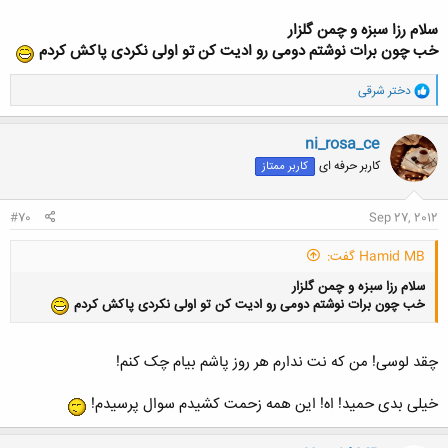
سلام رزا سبزه و چمن گلزار
خب چون برات نوشتم دومی رو ادیت کن تو اولی نکردی پاکش کردم
و
دختر شرقی
ا
ک
ن
ni_rosa_ce
ش
کاربر حرفه ای
کاربر ممتاز
ه
ا
:
#70
Sep 27, 2012
Hamid MB گفت:
سلام رزا سبزه و چمن گلزار
خب چون برات نوشتم دومی رو ادیت کن تو اولی نکردی پاکش کردم
چقد لوسی! من که نت ندارم هر روز پاشم بیام چک کنم!
خیلی بدی حمید! اه! این همه زحمت کشیدم سوال پرسیدم!