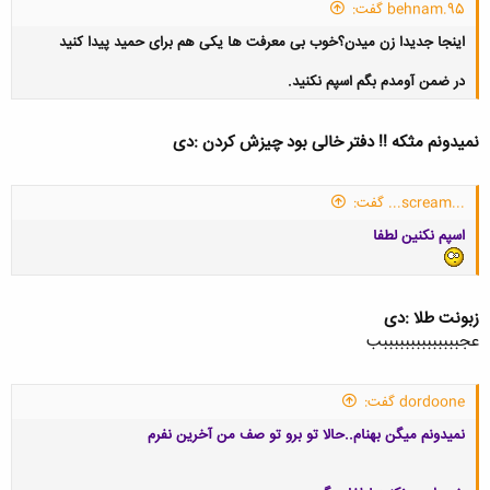
behnam.95 گفت:
اینجا جدیدا زن میدن؟خوب بی معرفت ها یکی هم برای حمید پیدا کنید
در ضمن آومدم بگم اسپم نکنید.
نمیدونم مثکه !! دفتر خالی بود چیزش کردن :دی
کلیک کنید تا باز شود...
...scream... گفت:
اسپم نکنین لطفا
زبونت طلا :دی
عجببببببببببببببب
dordoone گفت:
نمیدونم میگن بهنام..حالا تو برو تو صف من آخرین نفرم