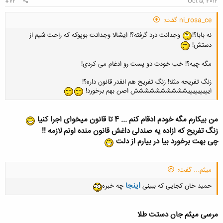
#72
Oct 5, 2012
ni_rosa_ce گفت:
نه بابا؟!
وجدانت درد گرفته؟! ایشالا وجدانت بوپوکه که راحت شیم از
دستش!
مگه چیه؟! خب خودت دو پست رو ادغام می کردی!
زنگ تفریحه مثلا! زنگ تفریح هم انقدر قانون داره؟!
ایییییییییشششششششششش اصن بهم برخورد!
من بیکارم مگه خودم ادقام کنم ... 4 تا قانون میخوای اجرا کنیا
زنگ تفریح که ازاده یه صندلی داغش قانون منده اونم لازمه !!
چی بهت برخورد بیا در بیارم از دلت
میثم... گفت:
اینجا
حمید خان کجایی که ببینی
چه خبره
مرسی میثم جان دستت طلا