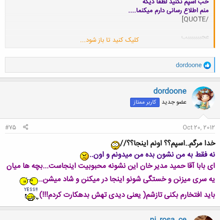
خب اسپم نکنید لطفا دیگه
منم اطلاع رسانی دارم میکنما....
/QUOTE]
عجبببببببب
کلیک کنید تا باز شود...
ni_rosa_ce گفت:
و
dordoone
ا
اسپـــــــــــــــــممممم نکنید
ک
ن
dordoone
ش
من اخر میزنم میکشمتا رزا :دی
عضو جدید
کاربر ممتاز
ه
ا
:
میثم... گفت:
#75
Oct 20, 2012
حمــــــــــــید!!!!
کلیک کنید تا باز شود...
خدا مرگم..اسپم؟؟ اونم اینجا؟؟//
تولدت مبارک
نه فقط به من نشون بده من میدونم و اون..
ای بابا آقا حمید مدیر خان این نشونه محبوبیت اینجاست...بچه ها میان
به هر نحوی ینی اسپم ... :دی
یه سری میزنن و خستگی شونو اینجا در میکنن و شاد میشن..
مرسی مرسی میثم جان لطف کردی :
باید افتخارم بکنی تازشم( یعنی دیدی تهش بدهکارت کردم!!!)
کلیک کنید تا باز شود...