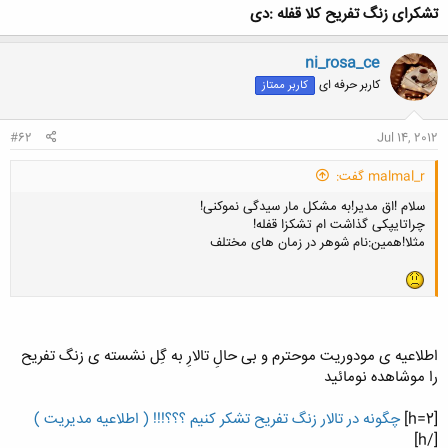
تشکرای زنگ تفریح کلا قفله :دی
ni_rosa_ce
کاربر حرفه ای
کاربر ممتاز
#62
Jul 14, 2012
malmal_r گفت:
سلام !اق مدیر!به مشکل مار سیدگی نموکنی!
چراتایپکی گذاشت ام تشکزا قفله!
مثلا!همین:نام شوهر در زمان های مختلف
اطلاعیه ی مودوریت موحترم و بی حالِ تالارِ به گِل نشسته ی زنگ تفریح
را موشاهده نومائید
[h=2]
چگونه در تالار زنگ تفریح تشکر کنیم ؟؟؟!!! ( اطلاعیه مدیریت )
[/h]