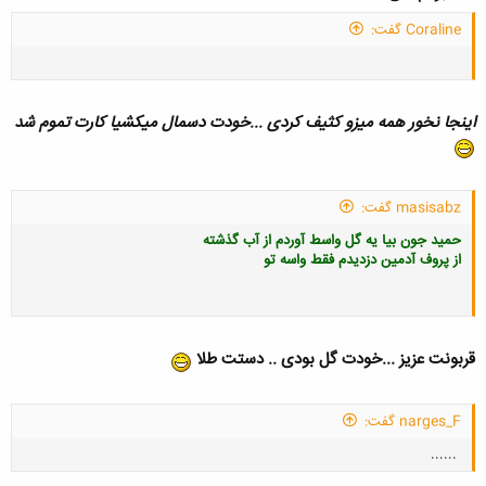
Coraline گفت:
کلیک کنید تا باز شود...
اینجا نخور همه میزو کثیف کردی ...خودت دسمال میکشیا کارت تموم شد
masisabz گفت:
حمید جون بیا یه گل واسط آوردم از آب گذشته
از پروف آدمین دزدیدم فقط واسه تو
قربونت عزیز ...خودت گل بودی .. دستت طلا
narges_F گفت:
......