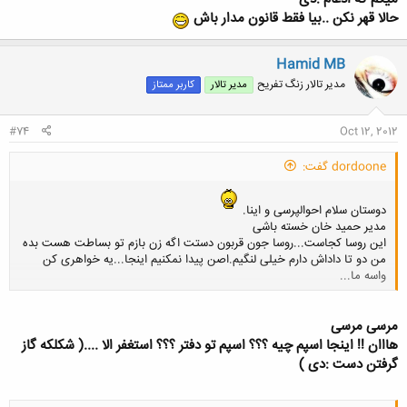
حالا قهر نکن ..بیا فقط قانون مدار باش
Hamid MB
مدیر تالار زنگ تفریح
مدیر تالار
کاربر ممتاز
#74
Oct 12, 2012
dordoone گفت:
دوستان سلام احوالپرسی و اینا.
مدیر حمید خان خسته باشی
این روسا کجاست...روسا جون قربون دستت اگه زن بازم تو بساطت هست بده
من دو تا داداش دارم خیلی لنگیم.اصن پیدا نمکنیم اینجا...یه خواهری کن
واسه ما...
کلیک کنید تا باز شود...
مرسی مرسی
هااان !! اینجا اسپم چیه ؟؟؟ اسپم تو دفتر ؟؟؟ استغفر الا ....( شکلکه گاز
گرفتن دست :دی )