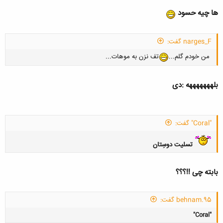
ها چیه حسود
narges_F گفت:
کلیک کنید تا باز شود...
من خودم گلم...
تف نزن به موهات...
بلهههههههه :دی
"Coral" گفت:
تسلیت دوسِتان
بابته چی !!؟؟؟
behnam.95 گفت:
کلیک کنید تا باز شود...
"Coral"