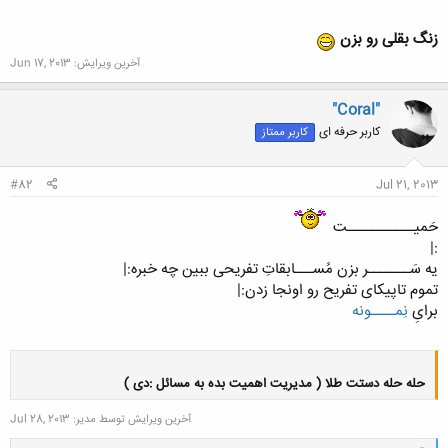
زنگ بقلی رو بزن
آخرین ویرایش:
Jun 17, 2013
"Coral"
کاربر حرفه ای
کاربر ممتاز
#82
Jul 21, 2013
حَمیـــــــــــت
:|
یه سَـــــــر بزن مُســـابقاتِ تفریحی ببین چه خبره:|
تموم تاپیکای تفریح رو اونجا زدن:|
برایِ
نِمــــونه
حله حله دستت طلا ( مدیریت اهمیت بده به مسائل :دی )
آخرین ویرایش توسط مدیر:
Jul 28, 2013