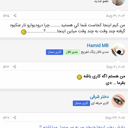
عضو جدید
#65
Aug 31, 2012
من كيم اينجا كجاست شما كي هستيد..........چرا دروديوارو تار عنكبود
گرفته چند وقت به چند وقت مياين اينجا..........؟...............
Hamid MB
مدیر تالار زنگ تفریح
مدیر تالار
کاربر ممتاز
#66
Sep 21, 2012
من هستم اگه کاری باشه
بقرما .. :دی
دختر شرقی
کاربر حرفه ای
کاربر ممتاز
#67
Sep 23, 2012
یادش بخیر اینجا چیخد سر به سر سهیل میذاشتم !!