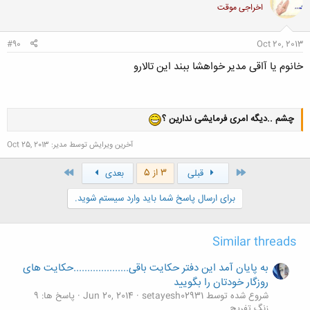
اخراجی موقت
#90
Oct 20, 2013
خانوم یا آاقی مدیر خواهشا ببند این تالارو
چشم ..دیگه امری فرمایشی ندارین ؟
آخرین ویرایش توسط مدیر:
Oct 25, 2013
اول
آخر
3 از 5
قبلی
بعدی
برای ارسال پاسخ شما باید وارد سیستم شوید.
Similar threads
به پایان آمد این دفتر حکایت باقی....................حکایت های
روزگار خودتان را بگویید
شروع شده توسط setayesh02931
Jun 20, 2014
پاسخ ها: 9
زنگ تفريح