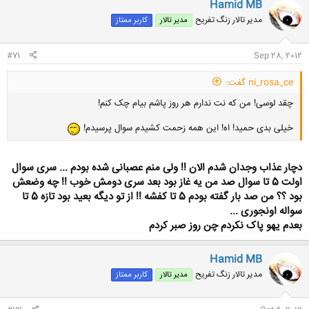
Hamid MB
مدیر تالار زنگ تفریح
مدیر تالار
کاربر ممتاز
#71
Sep 28, 2012
ni_rosa_ce گفت:
چقد لوسی! من که نت ندارم هر روز پاشم بیام چک کنم!
خیلی بدی حمید! اه! این همه زحمت کشیدم سوال پرسیدم!
دچار عذاب وجدان شدم الان !! ولی منم عصبانی شده بودم ... سری سوال
اولت 5 تا سوال صد من یه غاز بود بعد سری دومش خوب !! چه وضعش
بود ؟؟ من صد بار گفته بودم 5 تا کفشه !! از تو دیگه بعید بود تازه 5 تا
سواله اونجوری ...
بعدم یهو پاک نکردم چن روز صبر کردم
Hamid MB
مدیر تالار زنگ تفریح
مدیر تالار
کاربر ممتاز