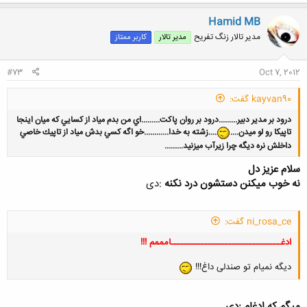
Hamid MB
مدیر تالار زنگ تفریح
مدیر تالار
کاربر ممتاز
#73
Oct 7, 2012
kayvan90 گفت:
درود بر مدير دبير.........درود بر روان پاكت.........اي من بدم مياد از كسايي كه ميان اينجا
تاپيكا رو لو ميدن....
....زشته به خدا............خو اگه كسي بدش مياد از تاپيك خاصي
داخلش نره ديگه چرا زيرآب ميزنيد.........
سلام عزیز دل
نه خوب میکنن دستشون درد نکنه
:دی
کلیک کنید تا باز شود...
ni_rosa_ce گفت:
ادغــــــــــــــــــــــــــــــــامممم !!!
دیگه نمیام تو صندلی داغ!!!
میگم که ادغام :دی