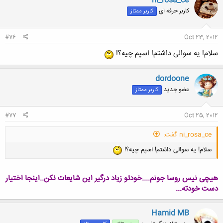
ni_rosa_ce
کاربر حرفه ای
کاربر ممتاز
#76
Oct 23, 2012
سلام! یه سوالی داشتم! اسپم چیه؟!
dordoone
عضو جدید
کاربر ممتاز
#77
Oct 25, 2012
ni_rosa_ce گفت:
سلام! یه سوالی داشتم! اسپم چیه؟!
هیچی نیس روسا جونم....خودتو زیاد درگیر این شایعات نکن..اینجا اختیار
دست خودته...
Hamid MB