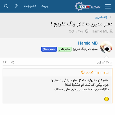
ورود
عضویت
زنگ تفريح
دفتر مدیریت تالار زنگ تفریح !
ش
ت
Oct 1, 2010
Hamid MB
ر
ا
و
ر
Hamid MB
ع
ی
مدیر تالار زنگ تفریح
مدیر تالار
کاربر ممتاز
ک
خ
ن
ش
ن
ر
#61
Jul 13, 2012
د
و
ه
ع
malmal_r گفت:
م
و
سلام !اق مدیر!به مشکل مار سیدگی نموکنی!
ض
چراتایپکی گذاشت ام تشکزا قفله!
و
مثلا!همین:نام شوهر در زمان های مختلف
ع