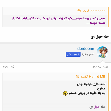
dordoone گفت:
کلیک کنید تا باز شود...
هیچی نیس روسا جونم....خودتو زیاد درگیر این شایعات نکن..اینجا اختیار
دست خودته...
حله حهل :ی
dordoone
کلیک کنید تا باز شود...
عضو جدید
کاربر ممتاز
#79
Oct 28, 2012
Hamid MB گفت:
لطف داری دردونه جان
ممنون
بله بله دقیقا در جریان هستم
حله
حهل
:ی