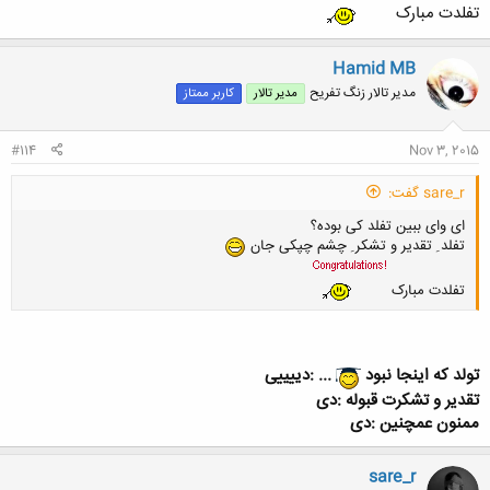
تفلدت مبارک
Hamid MB
مدیر تالار زنگ تفریح
مدیر تالار
کاربر ممتاز
#114
Nov 3, 2015
sare_r گفت:
ای وای ببین تفلد کی بوده؟
تفلد ِ تقدیر و تشکر ِ چشم چپکی جان
تفلدت مبارک
تولد که اینجا نبود
... :دییییی
تقدیر و تشکرت قبوله :دی
ممنون عمچنین :دی
sare_r