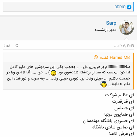
و
DDDIQ
ا
ک
ن
Sarp
ش
مدیر بازنشسته
ه
ا
:
#118
Jul 23, 2019
Hamid MB گفت:
سلاااااااااااااااااااام بر عزیززززز دل .... چعجب یکی این سردوشی های مارو کامل
ادا کرد ...حیف که بعد از برداشته شدنشون بود
) ...:دی .... آقا از این ورا در
خدمت باشیم ... خیلی وقت بود نبودی خیلی وقت.... چه سوت و کور شده این
دفتر همایونی
ای عظیم شوکت
ای قدرقدرت
ای جنتلمن
ای همایون مرتبه
ای خسروی باشگاه مهندسان
ای ضامن شادی باشگاه
ای عرش الاعلا