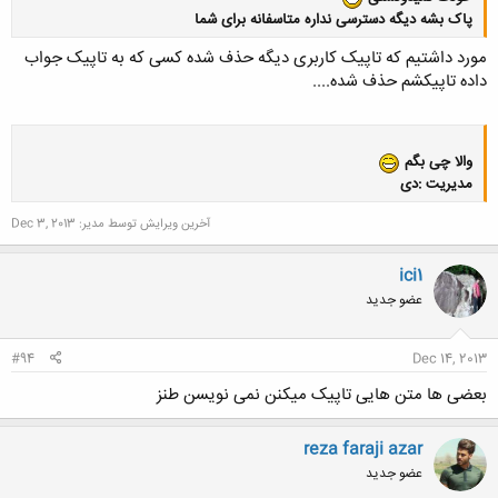
پاک بشه دیگه دسترسی نداره متاسفانه برای شما
مورد داشتیم که تاپیک کاربری دیگه حذف شده کسی که به تاپیک جواب
داده تاپیکشم حذف شده....
کلیک کنید تا باز شود...
والا چی بگم
مدیریت :دی
آخرین ویرایش توسط مدیر:
Dec 3, 2013
ici1
کلیک کنید تا باز شود...
عضو جدید
#94
Dec 14, 2013
بعضی ها متن هایی تاپیک میکنن نمی نویسن طنز
reza faraji azar
عضو جدید