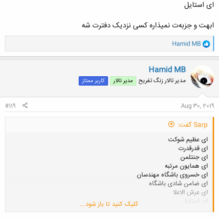
ای استایل
ابهت و جزبه‌ت نمیذاره کسی نزدیک دفترت شه
و
Hamid MB
ا
ک
ن
Hamid MB
ش
مدیر تالار زنگ تفریح
مدیر تالار
کاربر ممتاز
ه
ا
:
#119
Aug 30, 2019
Sarp گفت:
ای عظیم شوکت
ای قدرقدرت
ای جنتلمن
ای همایون مرتبه
ای خسروی باشگاه مهندسان
ای ضامن شادی باشگاه
ای عرش الاعلا
ای استایل
کلیک کنید تا باز شود...