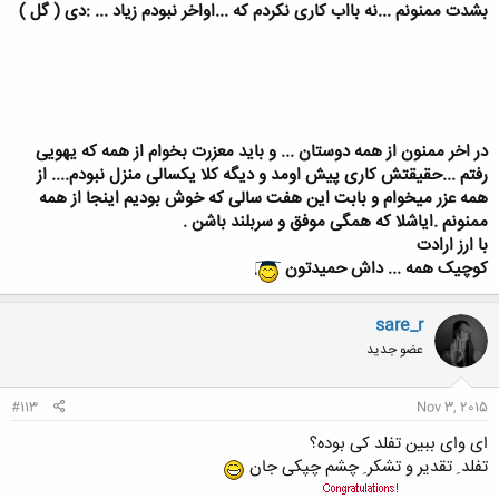
بشدت ممنونم ...نه بااب کاری نکردم که ...اواخر نبودم زیاد ... :دی ( گل )
در اخر ممنون از همه دوستان ... و باید معزرت بخوام از همه که یهویی
رفتم ...حقیقتش کاری پیش اومد و دیگه کلا یکسالی منزل نبودم.... از
همه عزر میخوام و بابت این هفت سالی که خوش بودیم اینجا از همه
ممنونم .ایاشلا که همگی موفق و سربلند باشن .
با ارز ارادت
کوچیک همه ... داش حمیدتون
sare_r
عضو جدید
#113
Nov 3, 2015
ای وای ببین تفلد کی بوده؟
تفلد ِ تقدیر و تشکر ِ چشم چپکی جان