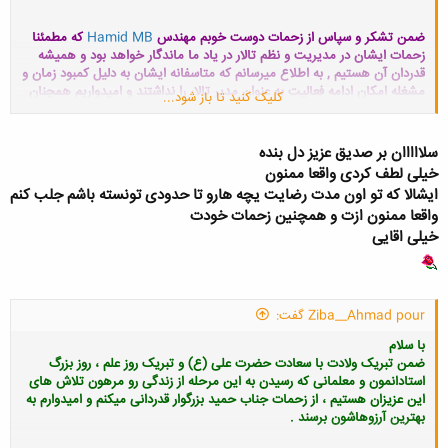
ضمن تشکر و سپاس از زحمات دوست خوبم مهندس
Hamid MB
که مطمئنا
زحمات ایشان در مدیریت و نظم تالار در یاد ما ماندگار خواهد بود و همیشه
قدردان آن هستیم , به اطلاع میرسانم که متاسفانه ایشان به دلیل کمبود زمان و
مشغله امکان ادامه فعالیت به عنوان مدیر تالار را نداشتند و امیدواریم همچنان
کلیک کنید تا باز شود...
بتوانیم از حضور و فعالیت ایشان به عنوان یکی از اعضا خوب و فعال باشگاه
استفاده کنیم .
سلااااان بر صدیق عزیز دل بنده
برای ایشان در تمامی مراحل زندگی و سطوح علمی آرزوی موفقیت داریم
خیلی لطف کردی واقعا ممنون
انشالله همیشه شاد و سربلند باشند
ایشالا که تو اون مدت رضایت یچه هارو تا حدودی تونسته باشم جلب کنم
واقعا ممنون ازت و همچنین زحمات خودت
خیلی اقایی
Ziba__Ahmad pour گفت:
با سلام
ضمن تبریک ولادت با سعادت حضرت علی (ع) و تبریک روز علم ، روز بزرگ
استادانمون و معلمانی که رسیدن به این مرحله از زندگی رو مرهون تلاش های
این عزیزان هستیم ، از زحمات جناب حمید
بزرگوار قدردانی میکنم و امیدوارم به
بهترین آرزوهاشون برسند .