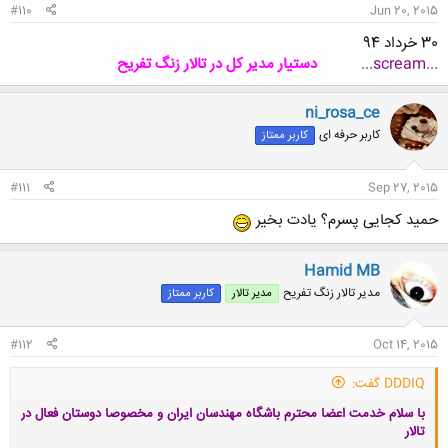
#110
Jun 20, 2015
30 خرداد 94
...scream...
...
........
دستیار مدیر کل در تالار زنگ تفریح
ni_rosa_ce
کاربر حرفه ای
کاربر ممتاز
#111
Sep 27, 2015
حمید کجایی پسرم؟ یادت بخیر
Hamid MB
مدیر تالار زنگ تفریح
مدیر تالار
کاربر ممتاز
#112
Oct 14, 2015
DDDIQ گفت:
با سلام خدمت اعضا محترم باشگاه مهندسان ایران و مخصوصا دوستان فعال در
تالار