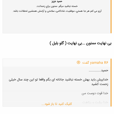
حمید عزیز
خسته نباشيد ميگم. ممنون براي زحماتت.
آرزو می کنم هر جا هستي، موفقیت، شادکامی، سلامتی و آرامش همنشین لحظاتت باشه.
بی نهایت ممنون ...بی نهایت ( گلو بلبل )
yamaha R6 گفت:
حمید............
خداییش باید بهش خسته نباشید جانانه ای بگم واقعا تو این چند سال خیلی
زحمت کشید
خدا قوت دوست من
خدا پشت و پناهت
کلیک کنید تا باز شود...