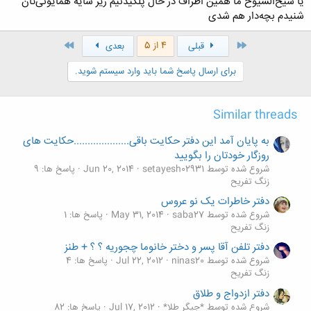
یا شیخ‌الشیوخ ما همین اطراف در حال پلکیدنیم زیر سایه همایونی‌تان
کلیک کنید تا باز شود...
شنیدم بچه‌دار هم شدی
اول
آخر
4 از 5
قبلی
بعدی
برای ارسال پاسخ شما باید وارد سیستم شوید.
Similar threads
به پایان آمد این دفتر حکایت باقی....................حکایت های
روزگار خودتان را بگویید
شروع شده توسط setayesh02931
Jun 20, 2014
پاسخ ها: 9
زنگ تفريح
دفتر خاطرات یک نو عروس
شروع شده توسط saba27
May 31, 2014
پاسخ ها: 1
زنگ تفريح
دفتر تلفن آقا پسر و دختر خانوما چجوریه ؟ ؟ + طنز
شروع شده توسط ninas20
Jul 22, 2012
پاسخ ها: 4
زنگ تفريح
دفتر ازدواج و طلاق
شروع شده توسط *جیگر طلا*
Jul 17, 2012
پاسخ ها: 82