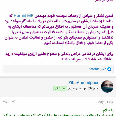
ضمن تشکر و سپاس از زحمات دوست خوبم مهندس
Hamid MB
که
مطمئنا زحمات ایشان در مدیریت و نظم تالار در یاد ما ماندگار خواهد بود
و همیشه قدردان آن هستیم , به اطلاع میرسانم که متاسفانه ایشان به
دلیل کمبود زمان و مشغله امکان ادامه فعالیت به عنوان مدیر تالار را
نداشتند و امیدواریم همچنان بتوانیم از حضور و فعالیت ایشان به عنوان
یکی از اعضا خوب و فعال باشگاه استفاده کنیم .
برای ایشان در تمامی مراحل زندگی و سطوح علمی آرزوی موفقیت داریم
انشالله همیشه شاد و سربلند باشند
و
fateme_003
ا
ک
ن
ZibaAhmadpoor
ش
مدیر تالار مهندسی عمران
مدیر تالار
ه
ا
:
#100
May 1, 2015
با سلام
ضمن تبریک ولادت با سعادت حضرت علی (ع) و تبریک روز علم ، روز بزرگ