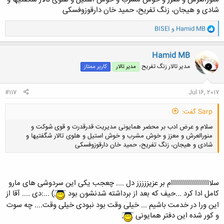
شادی و هیجان، زنگ تفریح، حمید خان دارقوزوفسکی
و
Hamid MB
و
BISEI
ا
ک
ن
Hamid MB
ش
مدیر تالار زنگ تفریح
مدیر تالار
کاربر ممتاز
ه
ا
:
#117
Jul 16, 2017
Sarp گفت:
سلام و عرض ادب بر محضر همایونی مدیریت قدرقدرت و قوی شوکت و
منورالعرش و معزز و خوش مشرب و خوش استیل و هلوی تالار شگفتیها و
شادی و هیجان، زنگ تفریح، حمید خان دارقوزوفسکی
سلاااااااااااااااااااام بر عزیززززز دل .... چعجب یکی این سردوشی های مارو
کامل ادا کرد ...حیف که بعد از برداشته شدنشون بود
) ...:دی .... آقا از
کلیک کنید تا باز شود...
این ورا در خدمت باشیم ... خیلی وقت بود نبودی خیلی وقت.... چه سوت
و کور شده این دفتر همایونی