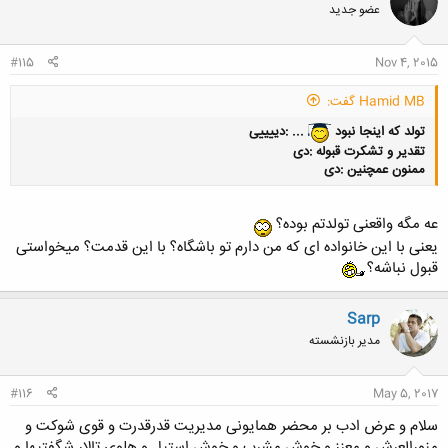
عضو جدید
#115
Nov 4, 2015
Hamid MB گفت:
تولد که اینجا نبود
... :دییییی
تقدیر و تشکرت قبوله :دی
ممنون عمچنین :دی
عه مگه واقعنی تولدتم بوده؟
یعنی با این خانواده ای که من دارم تو باشگاه؟ با این قدمت؟ میخواستی
کلیک کنید تا باز شود...
قبول نباشه؟
Sarp
مدیر بازنشسته
#116
May 5, 2017
سلام و عرض ادب بر محضر همایونی مدیریت قدرقدرت و قوی شوکت و
منورالعرش و معزز و خوش مشرب و خوش استیل و هلوی تالار شگفتیها و