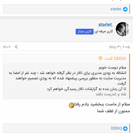
و
starlet.
ا
ک
ن
starlet.
ش
کاربر حرفه ای
کاربر ممتاز
ه
ا
:
#107
May 31, 2015
DDDIQ گفت:
سلام دوست خوبم
انشالله به زودی مدیری برای تالار در نظر گرفته خواهد شد ؛ چند نفر از اعضا به
مدیریت سایت به منظور بررسی پیشنهاد شده که به زودی تصمیم خواهند
گرفت
تا آن زمان بنده به گزارشات تالار رسیدگی خواهم کرد
شاد و تندرست باشد
سلام از ماست ببخشید یادم رفتا
کلیک کنید تا باز شود...
ممنون از لطف شما
و
DDDIQ
ا