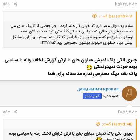
#92
Nov 26, 2013
baran256016 گفت:
سلام یه سوال مهم دارم که خیلی ناراحتم کرده ..چرا بعضی از تایپک های من
حذف میشن در حالی که سیاسی نیستن؟؟؟ حتی توقسمت یافتن همه
ارسالهای خودمم که میرم خیلی از نظراتمو که گذاشتم نیستن چرا این مشکل
پیش میاد چطوری میتونم بهشون دسترسی پیداکنم؟؟؟؟!!!
چیزی الکی پاک نمیش هباران جان یا ازش گزارش تخلف رفته یا سیاسی
بوده خودت نمیدونستی
کلیک کنید تا باز شود...
پاک بشه دیگه دسترسی نداره متاسفانه برای شما
дажджавая кропля
Д
عضو جدید
کاربر ممتاز
#93
Dec 1, 2013
Hamid MB گفت:
چیزی الکی پاک نمیش هباران جان یا ازش گزارش تخلف رفته یا سیاسی بوده
خودت نمیدونستی