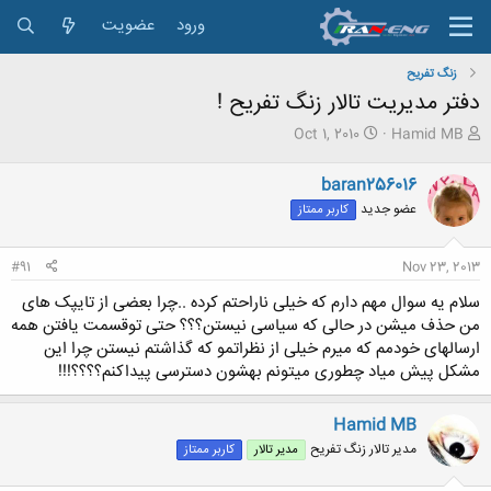
ورود
عضویت
زنگ تفريح
دفتر مدیریت تالار زنگ تفریح !
ش
ت
Oct 1, 2010
Hamid MB
ر
ا
و
ر
baran256016
ع
ی
عضو جدید
کاربر ممتاز
ک
خ
ن
ش
ن
ر
#91
Nov 23, 2013
د
و
ه
ع
سلام یه سوال مهم دارم که خیلی ناراحتم کرده ..چرا بعضی از تایپک های
م
من حذف میشن در حالی که سیاسی نیستن؟؟؟ حتی توقسمت یافتن همه
و
ارسالهای خودمم که میرم خیلی از نظراتمو که گذاشتم نیستن چرا این
ض
مشکل پیش میاد چطوری میتونم بهشون دسترسی پیداکنم؟؟؟؟!!!
و
ع
Hamid MB
مدیر تالار زنگ تفریح
مدیر تالار
کاربر ممتاز