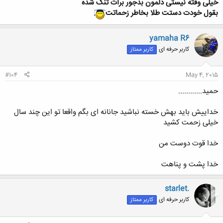
خیلی وقته نیستی دلمون بدجور برات تنگ شده
بقول خودت دستت طلا بخاطر زحماتت
yamaha R6
کاربر حرفه ای
کاربر ممتاز
#104
May 4, 2015
حمید............
خداییش باید بهش خسته نباشید جانانه ای بگم واقعا تو این چند سال
خیلی زحمت کشید
خدا قوت دوست من
خدا پشت و پناهت
starlet.
کاربر حرفه ای
کاربر ممتاز