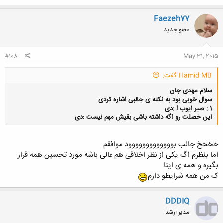
ک
ن
Faezeh77
ش
عضو جدید
ه
ا
:
#108
May 31, 2015
Hamid MB گفت:
سلام مهدی جان
سوال خوبی بود به نکته ی جالبی اشاره کردی
1 : صبر ایوب ! :دی
این خصلت رو اگه داشته باشی بقیش مهم نیست :دی
خخخخ جالب بووووووووووووود موافقم
اما بنظرم اگ یکی از نظر اخلاقی هم عالی باشه مورد تحسین همه قرار
کلیک کنید تا باز شود...
بگیره و همه ی اینا
ک من همه شرایطو دارم
DDDIQ
مدیر ارشد