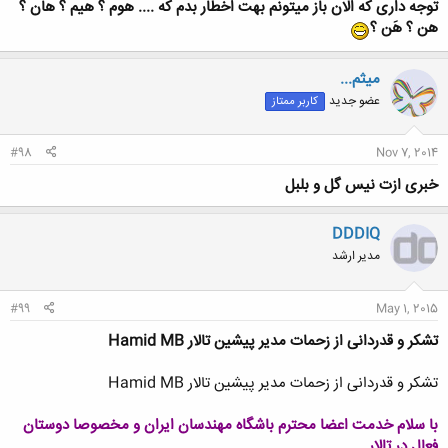
توجه داری که الان باز میتونم بهت اخطار بدم که .... هوم ؟ هیم ؟ هان ؟
هن ؟ هَن ؟
کلیک کنید تا باز شود...
میثم...
عضو جدید
کاربر ممتاز
#98
Nov 7, 2014
خبری ازت نیس گل و بلبل
DDDIQ
مدیر ارشد
#99
May 1, 2015
تشکر و قدردانی از زحمات مدیر پیشین تالار Hamid MB
تشکر و قدردانی از زحمات مدیر پیشین تالار Hamid MB
با سلام خدمت اعضا محترم باشگاه مهندسان ایران و مخصوصا دوستان
فعال در تالار