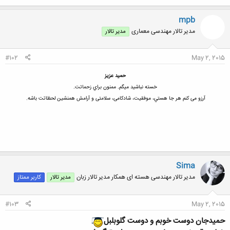
mpb
مدیر تالار مهندسی معماری
مدیر تالار
#102
May 2, 2015
حمید عزیز
خسته نباشيد ميگم. ممنون براي زحماتت.
آرزو می کنم هر جا هستي، موفقیت، شادکامی، سلامتی و آرامش همنشین لحظاتت باشه.
Sima
مدیر تالار مهندسی هسته ای همکار مدیر تالار زبان
مدیر تالار
کاربر ممتاز
#103
May 2, 2015
حمیدجان دوست خوبم و دوست گلوبلبل