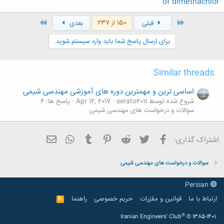
of dimethachlor
اول
آخر
150 از 237
قبلی
بعدی
برای ارسال پاسخ شما باید وارد سیستم شوید.
Similar threads
اساسی ترین و مهمترین دوره های آموزشی مهندسی شیمی
شروع شده توسط serato2011
Apr 12, 2017
پاسخ ها: 6
سوالات و درخواست های مهندسی شیمی
فیسبوک
تویتر
Reddit
Pinterest
Tumblr
ایمیل
WhatsApp
اشتراک گذاری:
سوالات و درخواست های مهندسی شیمی
Persian
ارتباط با ما
قوانین و مقرّرات
حریم خصوصی
راهنما
R
S
S
®
Iranian Engineers' Club
© 1385-1401.