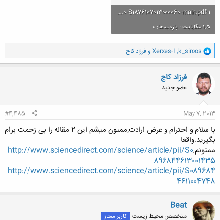
1-s2.0-S1876107013000060-main.pdf
1.5 مگایابت · بازدیدها: 0
و
k_siroos
,
Xerxes-I
و
فرزاد کاج
ا
ک
ن
فرزاد کاج
ش
عضو جدید
ه
ا
:
#4,485
May 7, 2013
با سلام و احترام و عرض ارادت,ممنون میشم این 2 مقاله را بی زحمت برام
بگیرید.واقعا
ممنونم.
http://www.sciencedirect.com/science/article/pii/S0
896844613001435
http://www.sciencedirect.com/science/article/pii/S089684
4611004748
Beat
متخصص محیط زیست
کاربر ممتاز