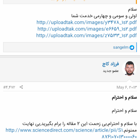
0062
http://www.sciencedirect.com/science/article/pii/S0950061812008
سلام
173
اولی و سومی و چهارمی خدمت شما
http://www.sciencedirect.com/science/article/pii/S0956053X120
http://uploadtak.com/images/y3478_1s2.pdf
0579X
http://uploadtak.com/images/e6659_1s2.pdf
http://www.sciencedirect.com/science/article/pii/S0950061813001
http://uploadtak.com/images/z7533_1s2.pdf
979
و
مرسی
sangelm
ا
ک
ن
فرزاد کاج
ش
عضو جدید
ه
ا
:
#4,472
May 6, 2013
سلام و احترام
سلام و احترام
با سلام و احترام,بی زحمت این 2 مقاله را برام بگیرید,بی نهایت
ممنونم.
http://www.sciencedirect.com/science/article/pii/S1
876107013000060