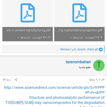
Alternative fuels in cement manufacturing.pdf
Classical and alternative fuel mix optimization in cement production using mathematical programm.pdf
212.7 کیلوبایت · بازدیدها: 0
720.3 کیلوبایت · بازدیدها: 0
و
mary-gh
,
k_siroos
و
Xerxes-I
ا
ک
ن
taranombahari
T
ش
عضو جدید
ه
ا
:
#4,500
May 9, 2013
http://www.sciencedirect.com/science/article/pii/S092633
7306005133
Structure and photocatalytic performance of
TiO[SUB]2[/SUB]/clay nanocomposites for the degradation