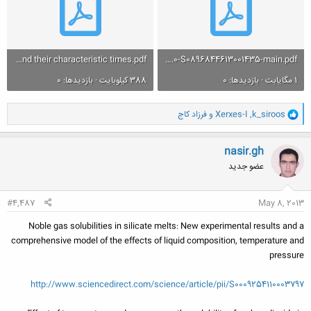
Steps of supercritical fluid extraction of natural products and their characteristic times.pdf
z1-s2.0-S0896844613001435-main.pdf
1 مگایابت · بازدیدها: 0
388 کیلوبایت · بازدیدها: 0
و
k_siroos
,
Xerxes-I
و
فرزاد کاج
ا
ک
ن
nasir.gh
ش
عضو جدید
ه
ا
:
#4,487
May 8, 2013
Noble gas solubilities in silicate melts: New experimental results and a
comprehensive model of the effects of liquid composition, temperature and
pressure
http://www.sciencedirect.com/science/article/pii/S0009254110003797