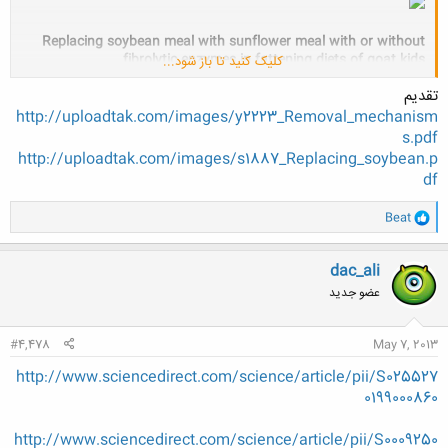
Replacing soybean meal with sunflower meal with or without
fibrolytic enzymes in fattening diets of goat kids
کلیک کنید تا باز شود...
تقدیم
http://uploadtak.com/images/y2223_Removal_mechanism
Department of Animal Production, Faculty of
s.pdf
Agriculture/University of Jordan, Amman 11942, Jordan
http://uploadtak.com/images/s1887_Replacing_soybean.p
http://dx.doi.org/10.1016/S0921-4488(03)00003-8
,
How to Cite or
df
Link Using DO
و
Beat
ا
ک
ن
dac_ali
ش
عضو جدید
ه
ا
:
#4,478
May 7, 2013
http://www.sciencedirect.com/science/article/pii/S025527
0199000860
http://www.sciencedirect.com/science/article/pii/S0009250