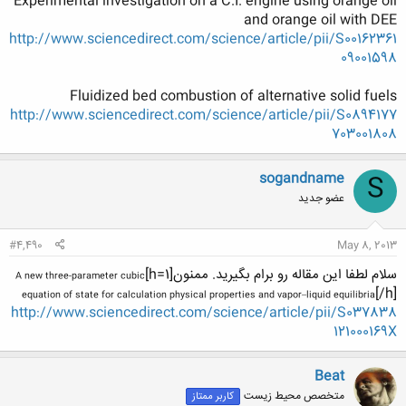
Experimental investigation on a C.I. engine using orange oil
and orange oil with DEE
http://www.sciencedirect.com/science/article/pii/S00162361
09001598
Fluidized bed combustion of alternative solid fuels
http://www.sciencedirect.com/science/article/pii/S0894177
703001808
sogandname
S
عضو جدید
#4,490
May 8, 2013
سلام لطفا این مقاله رو برام بگیرید. ممنون[h=1]
A new three-parameter cubic
[/h]
equation of state for calculation physical properties and vapor–liquid equilibria
http://www.sciencedirect.com/science/article/pii/S037838
121000169X
Beat
متخصص محیط زیست
کاربر ممتاز