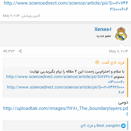
http://www.sciencedirect.com/science/article/pii/S0020746
211000606
آخرین ویرایش:
May 6, 2013
Xerxes-I
عضو جدید
#4,473
May 7, 2013
فرزاد کاج گفت:
با سلام و احترام,بی زحمت این 2 مقاله را برام بگیرید,بی نهایت
ممنونم.
http://www.sciencedirect.com/science/article/pii/S1876107
013000060
http://www.sciencedirect.com/science/article/pii/S0020746211000
606
دومی
http://uploadtak.com/images/f1281_The_boundarylayers.pd
کلیک کنید تا باز شود...
f
و
sangelm
,
Beat
و
فرزاد کاج
ا