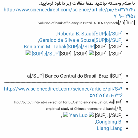
با سلام وخسته نباشید لطفا مقالات زیر دانلود فرمایید.
http://www.sciencedirect.com/science/article/pii/S0377221
709002951
[/h]
[h=1]
Evolution of bank efficiency in Brazil: A DEA approach
,
Roberta B. Staub
[SUP]a[/SUP]
,
Geraldo da Silva e Souza
[SUP]b[/SUP]
Benjamin M. Tabak
[SUP]a[/SUP]
[SUP], [/SUP]
[SUP]c[/SUP]
[SUP], [/SUP]
[SUP], [/SUP]
[SUP]a[/SUP] Banco Central do Brasil, Brazil
------------------------------------------------------------------------------------------------
http://www.sciencedirect.com/science/article/pii/S09
57417411010736
[h=1]
Input/output indicator selection for DEA efficiency evaluation: An
[/h]
empirical study of Chinese commercial banks
,
Yan Luo
[SUP], [/SUP]
,
Gongbing Bi
Liang Liang