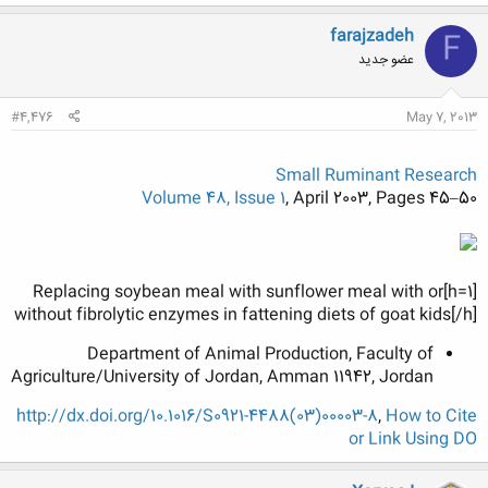
farajzadeh
F
عضو جدید
#4,476
May 7, 2013
Small Ruminant Research
Volume 48, Issue 1
, April 2003, Pages 45–50
[h=1]Replacing soybean meal with sunflower meal with or
without fibrolytic enzymes in fattening diets of goat kids[/h]
Department of Animal Production, Faculty of
Agriculture/University of Jordan, Amman 11942, Jordan
http://dx.doi.org/10.1016/S0921-4488(03)00003-8
,
How to Cite
or Link Using DO