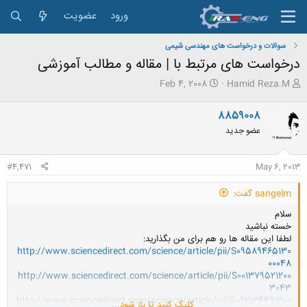
ورود
عضویت
سوالات و درخواست های مهندسی شیمی
درخواست های مرتبط با | مقاله و مطالب آموزشی
ش
ت
Feb 4, 2008
Hamid Reza.M
ر
ا
و
ر
8859008
ع
ی
عضو جدید
ک
خ
ن
ش
ن
ر
#4,471
May 6, 2013
د
و
ه
ع
sangelm گفت:
م
و
سلام
ض
خسته نباشید
و
لطفا این مقاله ها رو هم برای من بگذارید:
ع
http://www.sciencedirect.com/science/article/pii/S09589465130
00048
http://www.sciencedirect.com/science/article/pii/S001379521200
3043
http://www.sciencedirect.com/science/article/pii/S092134491300
کلیک کنید تا باز شود...