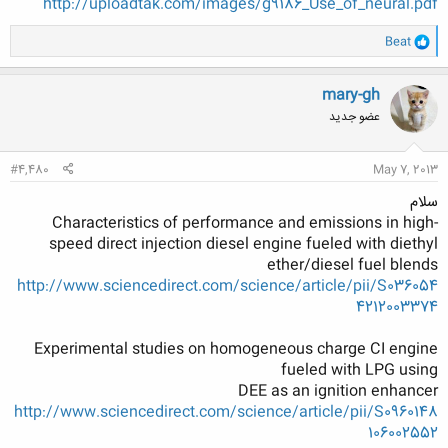
http://uploadtak.com/images/g9186_Use_of_neural.pdf
و
Beat
ا
ک
ن
mary-gh
ش
عضو جدید
ه
ا
:
#4,480
May 7, 2013
سلام
Characteristics of performance and emissions in high-
speed direct injection diesel engine fueled with diethyl
ether/diesel fuel blends
http://www.sciencedirect.com/science/article/pii/S036054
4212003374
Experimental studies on homogeneous charge CI engine
fueled with LPG using
DEE as an ignition enhancer
http://www.sciencedirect.com/science/article/pii/S0960148
106002552