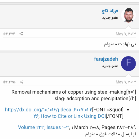
ک
ن
فرزاد کاج
ش
عضو جدید
ه
ا
:
#4,474
May 7, 2013
بی نهایت ممنونم
farajzadeh
F
عضو جدید
#4,475
May 7, 2013
[h=1]Removal mechanisms of copper using steel-making
slag: adsorption and precipitation[/h]
http://dx.doi.org/10.1016/j.desal.2007.01.2
[FONT=&quot]
26
,
How to Cite or Link Using DOI
[/FONT]
Volume 223, Issues 1–3
, 1 March 2008, Pages 283–289
از ارسال مقالات فوق ممنونم