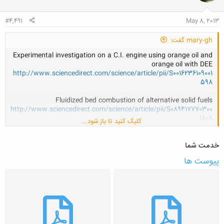
#4,491
May 8, 2013
mary-gh گفت:
Experimental investigation on a C.I. engine using orange oil and
orange oil with DEE
http://www.sciencedirect.com/science/article/pii/S0016236109001
598
Fluidized bed combustion of alternative solid fuels
http://www.sciencedirect.com/science/article/pii/S089417770300
1808
کلیک کنید تا باز شود...
خدمت شما
پیوست ها