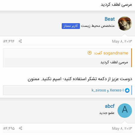
مرسی لطف کردید
Beat
متخصص محیط زیست
کاربر ممتاز
#4,494
May 8, 2013
sogandname گفت:
مرسی لطف کردید
دوست عزیز از دکمه تشکر استفاده کنید- اسپم نکنید. ممنون
و
Xerxes-I
و
k_siroos
ا
ک
کلیک کنید تا باز شود...
ن
abcf
A
ش
عضو جدید
ه
ا
:
#4,495
May 8, 2013