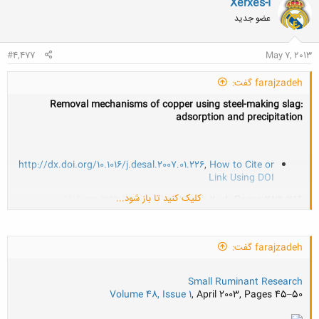
Xerxes-I
عضو جدید
#4,477
May 7, 2013
farajzadeh گفت:
Removal mechanisms of copper using steel-making slag:
adsorption and precipitation
http://dx.doi.org/10.1016/j.desal.2007.01.226
,
How to Cite or
Link Using DOI
کلیک کنید تا باز شود...
Volume 223, Issues 1–3
, 1 March 2008, Pages 283–289
از ارسال مقالات فوق ممنونم
farajzadeh گفت:
Small Ruminant Research
Volume 48, Issue 1
, April 2003, Pages 45–50