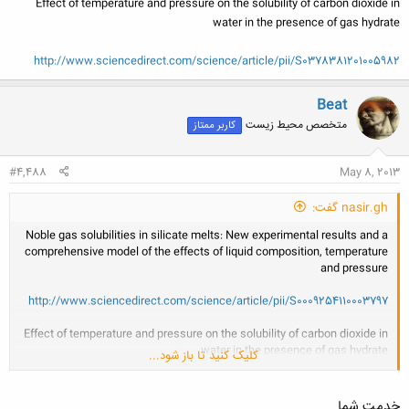
Effect of temperature and pressure on the solubility of carbon dioxide in
water in the presence of gas hydrate
http://www.sciencedirect.com/science/article/pii/S0378381201005982
Beat
متخصص محیط زیست
کاربر ممتاز
#4,488
May 8, 2013
nasir.gh گفت:
Noble gas solubilities in silicate melts: New experimental results and a
comprehensive model of the effects of liquid composition, temperature
and pressure
http://www.sciencedirect.com/science/article/pii/S0009254110003797
Effect of temperature and pressure on the solubility of carbon dioxide in
water in the presence of gas hydrate
کلیک کنید تا باز شود...
http://www.sciencedirect.com/science/article/pii/S0378381201005982
خدمت شما