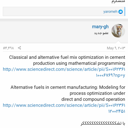
متشکرم
و
yaromeh
ا
ک
ن
mary-gh
ش
عضو جدید
ه
ا
:
#4,498
May 9, 2013
Classical and alternative fuel mix optimization in cement
production using mathematical programming
http://www.sciencedirect.com/science/article/pii/S00162361
10006769?np=y
Alternative fuels in cement manufacturing: Modeling for
process optimization under
direct and compound operation
http://www.sciencedirect.com/science/article/pii/S00162361
12002451
با تشکککککککککککککککر