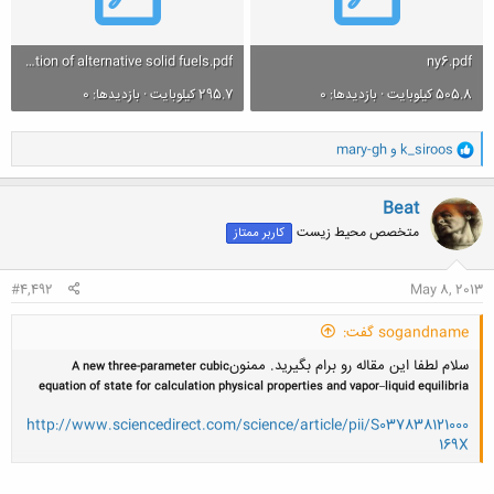
Fluidized bed combustion of alternative solid fuels.pdf
ny6.pdf
505.8 کیلوبایت · بازدیدها: 0
295.7 کیلوبایت · بازدیدها: 0
و
k_siroos
و
mary-gh
ا
ک
ن
Beat
ش
متخصص محیط زیست
کاربر ممتاز
ه
ا
:
#4,492
May 8, 2013
sogandname گفت:
سلام لطفا این مقاله رو برام بگیرید. ممنون
A new three-parameter cubic
equation of state for calculation physical properties and vapor–liquid equilibria
http://www.sciencedirect.com/science/article/pii/S037838121000
169X