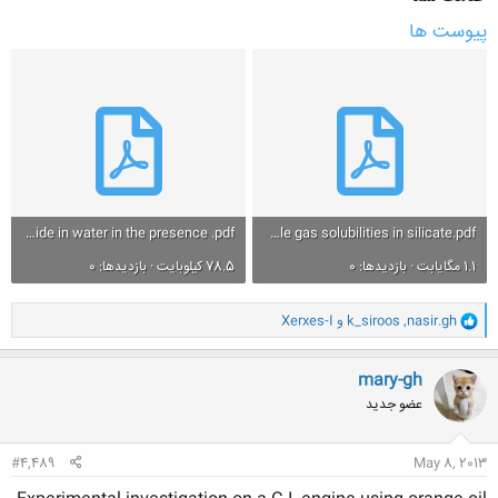
پیوست ها
Effect of temperature and pressure on the solubility of carbon dioxide in water in the presence .pdf
Noble gas solubilities in silicate.pdf
1.1 مگایابت · بازدیدها: 0
78.5 کیلوبایت · بازدیدها: 0
و
nasir.gh
,
k_siroos
و
Xerxes-I
ا
ک
ن
mary-gh
ش
عضو جدید
ه
ا
:
#4,489
May 8, 2013