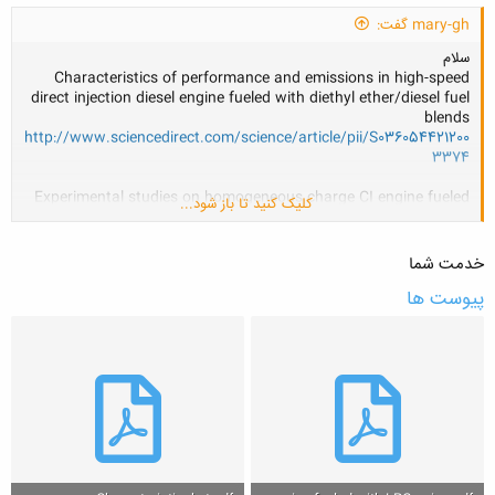
mary-gh گفت:
سلام
Characteristics of performance and emissions in high-speed
direct injection diesel engine fueled with diethyl ether/diesel fuel
blends
http://www.sciencedirect.com/science/article/pii/S036054421200
3374
Experimental studies on homogeneous charge CI engine fueled
کلیک کنید تا باز شود...
with LPG using
DEE as an ignition enhancer
http://www.sciencedirect.com/science/article/pii/S0960148106002
خدمت شما
552
پیوست ها