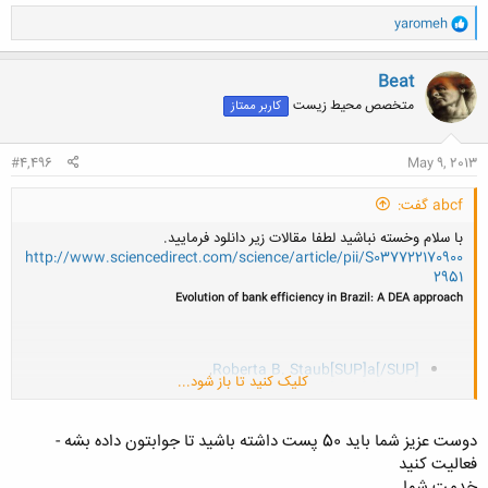
و
yaromeh
ا
ک
ن
Beat
ش
متخصص محیط زیست
کاربر ممتاز
ه
ا
:
#4,496
May 9, 2013
abcf گفت:
با سلام وخسته نباشید لطفا مقالات زیر دانلود فرمایید.
http://www.sciencedirect.com/science/article/pii/S037722170900
2951
Evolution of bank efficiency in Brazil: A DEA approach
,
Roberta B. Staub
[SUP]a[/SUP]
کلیک کنید تا باز شود...
,
Geraldo da Silva e Souza
[SUP]b[/SUP]
Benjamin M. Tabak
[SUP]a[/SUP]
[SUP], [/SUP]
[SUP]c[/SUP]
[SUP], [/SUP]
[SUP], [/SUP]
دوست عزیز شما باید 50 پست داشته باشید تا جوابتون داده بشه -
فعالیت کنید
خدمت شما