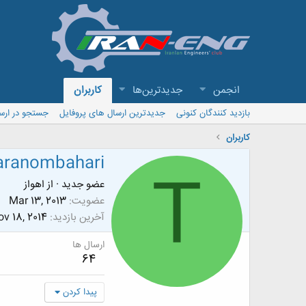
انجمن
جدیدترین‌ها
کاربران
بازدید کنندگان کنونی
جدیدترین ارسال های پروفایل
جستجو در ارس
کاربران
aranombahari
T
عضو جدید
·
از
اهواز
عضویت
Mar 13, 2013
آخرین بازدید
v 18, 2014
ارسال ها
64
پیدا کردن