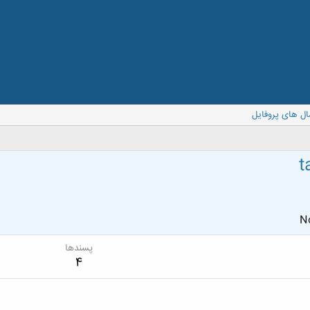
ال های پروفایل
t
No
پسندها
4