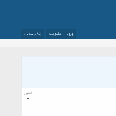
ورود
عضویت
جستجو
امتیاز
0