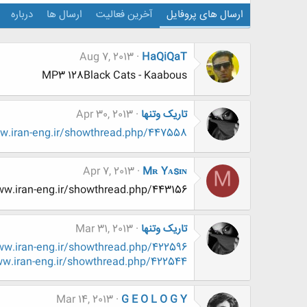
ارسال های پروفایل
آخرین فعالیت
ارسال ها
درباره
Aug 7, 2013
HaQiQaT
MP3 128Black Cats - Kaabous
تاریک وتنها
Apr 30, 2013
.iran-eng.ir/showthread.php/447558
Apr 7, 2013
Mʀ Yᴀsɪɴ
M
ttp://www.www.www.iran-eng.ir/showthread.php/443156
تاریک وتنها
Mar 31, 2013
w.iran-eng.ir/showthread.php/422596
.iran-eng.ir/showthread.php/422544
Mar 14, 2013
G E O L O G Y