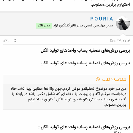
اختیارم بزارین.ممنونم.
P O U R I A
مدیر مهندسی شیمی مدیر تالار گفتگوی آزاد
مدیر تالار
#21
Dec 13, 2013
بررسی روش‌های تصفیه پساب واحدهای تولید الکل
بررسی روش‌های تصفیه پساب واحدهای تولید الکل
شکلات28 گفت:
من سر خود موضوع تحقیقمو عوض کردم.چون وااااقعا مطلبی پیدا نشد.حالا
درخواست میکنم اگه پاورپوینت یا مقاله ای که شامل عکس باشه در رابطه با
"تصفیه ی پساب صنعتی کارخانه ی تولید الکل " دارین در اختیارم
بزارین.ممنونم.
بررسی روش‌های تصفیه پساب واحدهای تولید الکل :
کلیک کنید تا باز شود...