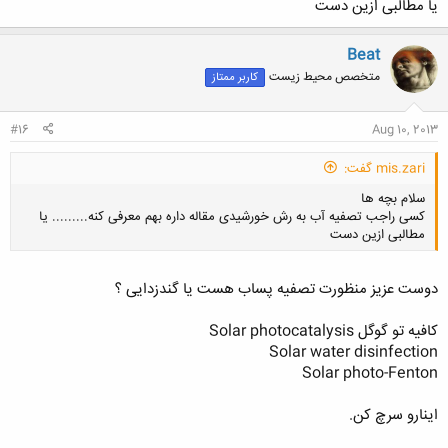
یا مطالبی ازین دست
Beat
متخصص محیط زیست
کاربر ممتاز
#16
Aug 10, 2013
mis.zari گفت:
سلام بچه ها
کسی راجب تصفیه آب به رش خورشیدی مقاله داره بهم معرفی کنه......... یا
مطالبی ازین دست
دوست عزیز منظورت تصفیه پساب هست یا گندزدایی ؟
کافیه تو گوگل Solar photocatalysis
کلیک کنید تا باز شود...
Solar water disinfection
Solar photo-Fenton
اینارو سرچ کن.