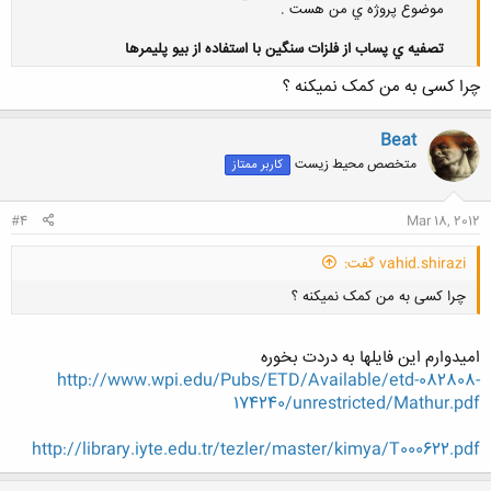
موضوع پروژه ي من هست .
تصفيه ي پساب از فلزات سنگين با استفاده از بيو پليمرها
چرا کسی به من کمک نمیکنه ؟
کلیک کنید تا باز شود...
Beat
متخصص محیط زیست
کاربر ممتاز
#4
Mar 18, 2012
vahid.shirazi گفت:
چرا کسی به من کمک نمیکنه ؟
امیدوارم این فایلها به دردت بخوره
http://www.wpi.edu/Pubs/ETD/Available/etd-082808-
174240/unrestricted/Mathur.pdf
کلیک کنید تا باز شود...
http://library.iyte.edu.tr/tezler/master/kimya/T000622.pdf