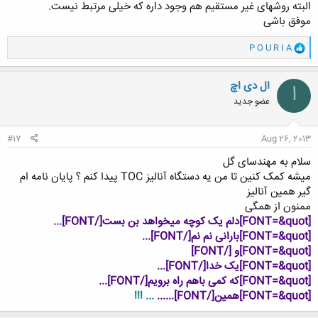
البته روشهای غیر مستقیم هم وجود داره که خیلی مرتبط نیست.
موفق باشی
و
P O U R I A
ا
ک
ن
ال دی اچ
ا
ش
عضو جدید
ه
ا
:
#17
Aug 26, 2013
سلام به مهندسای گل
میشه کمک کنین تا من یه دستگاه آنالیز TOC پیدا کنم ؟ پایان نامه ام
گیر همین آنالیز
ممنون از همگی
[FONT=&quot]دلم یک کوچه میخواهد بن بست[/FONT]
...
[FONT=&quot]بارانی نم نم[/FONT]
...
[FONT=&quot]و [/FONT]
[FONT=&quot]یک خدا[/FONT]
...
[FONT=&quot]که کمی باهم راه برویم[/FONT]
...
[FONT=&quot]همین[/FONT]
......
... !!!