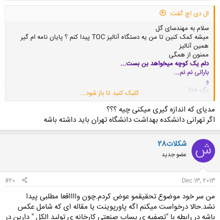
ال دی اچ گفت:
سلام به مهندسای گل
میشه کمک کنین تا من یه دستگاه آنالیز TOC پیدا کنم ؟ پایان نامه ام گیر
همین آنالیز
ممنون از همگی
دلم یک کوچه میخواهد بن بست
...
بارانی نم نم
...
و
یک خدا
...
کلیک کنید تا باز شود...
که کمی باهم راه برویم
...
همین
......
... !!!
مدیای که اندازه گیری میکنی چیه ؟؟؟
اگر تهرانی دانشکده بهداشت دانشگاه تهران باید داشته باشه
شکلات28
ش
عضو جدید
#20
Dec 13, 2013
من سر خود موضوع تحقیقمو عوض کردم.چون وااااقعا مطلبی پیدا
نشد.حالا درخواست میکنم اگه پاورپوینت یا مقاله ای که شامل عکس
باشه در رابطه با "تصفیه ی پساب صنعتی کارخانه ی تولید الکل " دارین در