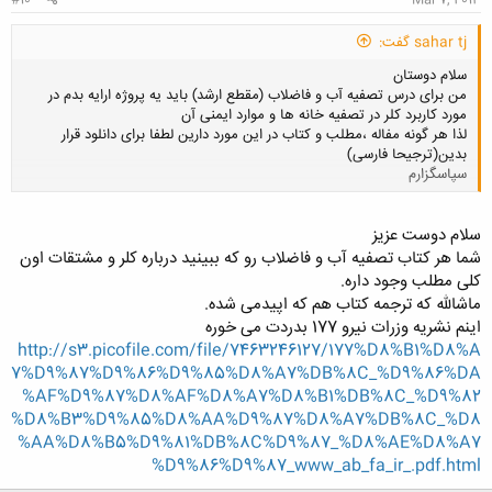
#10
Mar 7, 2013
sahar tj گفت:
سلام دوستان
من برای درس تصفیه آب و فاضلاب (مقطع ارشد) باید یه پروژه ارایه بدم در
مورد کاربرد کلر در تصفیه خانه ها و موارد ایمنی آن
لذا هر گونه مفاله ،مطلب و کتاب در این مورد دارین لطفا برای دانلود قرار
بدین(ترجیحا فارسی)
سپاسگزارم
کلیک کنید تا باز شود...
سلام دوست عزیز
شما هر کتاب تصفیه آب و فاضلاب رو که ببینید درباره کلر و مشتقات اون
کلی مطلب وجود داره.
ماشالله که ترجمه کتاب هم که اپیدمی شده.
اینم نشریه وزرات نیرو 177 بدردت می خوره
http://s3.picofile.com/file/7463246127/177%D8%B1%D8%A
7%D9%87%D9%86%D9%85%D8%A7%DB%8C_%D9%86%DA
%AF%D9%87%D8%AF%D8%A7%D8%B1%DB%8C_%D9%82
%D8%B3%D9%85%D8%AA%D9%87%D8%A7%DB%8C_%D8
%AA%D8%B5%D9%81%DB%8C%D9%87_%D8%AE%D8%A7
%D9%86%D9%87_www_ab_fa_ir_.pdf.html