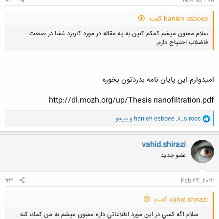
#2
Nov 15, 2011
hanieh esboee گفت:
سلام ممنون میشم کمکم کنین به یه مقاله در مورد کاربرد غشا در صنعت
فاضلاب احتیاج دارم.
امیدوارم این پایان نامه بدردتون بخوره
کلیک کنید تا باز شود...
http://dl.mozh.org/up/Thesis nanofiltration.pdf
و
k_siroos
,
hanieh esboee
و
پیرجو
ا
ک
ن
vahid.shirazi
ش
عضو جدید
ه
ا
:
#3
Feb 24, 2012
vahid.shirazi گفت:
سلام اگه كسي در اين مورد اطلاعاتي داره ممنون ميشم به من كمك كنه .