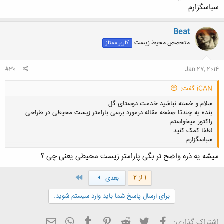
سباسگزارم
Beat
متخصص محیط زیست
کاربر ممتاز
#30
Jan 27, 2014
iCAN گفت:
سلام و خسته نباشید خدمت دوستای گل
بنده یه چندتا صفحه مقاله درمورد برسی بارامتر زیست محیطی در طراحی
راکتور میخواستم
لطفا کمک کنید
سباسگزارم
میشه یه ذره واضح تر بگی پارامتر زیست محیطی یعنی چی ؟
کلیک کنید تا باز شود...
آخر
1 از 2
بعدی
برای ارسال پاسخ شما باید وارد سیستم شوید.
فیسبوک
تویتر
Reddit
Pinterest
Tumblr
ایمیل
WhatsApp
اشتراک گذاری: