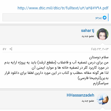
http://www.dtic.mil/dtic/tr/fulltext/u2/a257798.pdf
کلیک کنید تا باز شود...
و
پیرجو
ا
ک
ن
sahar tj
ش
عضو جدید
ه
ا
:
#7
Feb 23, 2013
سلام دوستان
من برای درس تصفیه آب و فاضلاب (مقطع ارشد) باید یه پروژه ارایه بدم
در مورد کاربرد کلر در تصفیه خانه ها و موارد ایمنی آن
لذا هر گونه مفاله ،مطلب و کتاب در این مورد دارین لطفا برای دانلود قرار
بدین(ترجیحا فارسی)
سپاسگزارم
HHassanzadeh
عضو جدید