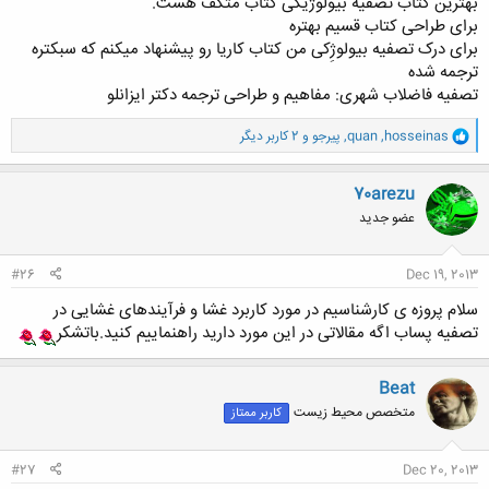
بهترین کتاب تصفیه بیولوژیکی کتاب متکف هست.
زیادی نفهمیدم. ممنون میشم راهنماییم کنید. مثلا اگر اطلاعات یه پساب
برای طراحی کتاب قسیم بهتره
بهمون بدن که برای تصفیه اش یه فرایند پیشنهاد بدیم و طراحی تصفیه خانه
برای درک تصفیه بیولوژِکی من کتاب کاریا رو پیشنهاد میکنم که سبکتره
انجام بدیم باید از کجا شروع کرد؟ باید چی خوند براش؟
ترجمه شده
واقعا ممنون میشم راهنماییم کنید.
تصفیه فاضلاب شهری: مفاهیم و طراحی ترجمه دکتر ایزانلو
نمیدونم تاپیک بهتری برای مطرح کردن سوالم هست یا نه. اگه معرفی کنید
و
hosseinas
,
quan
,
پیرجو
و 2 کاربر دیگر
بهم ممنون میشم.
ا
ک
ن
70arezu
ش
عضو جدید
ه
ا
:
#26
Dec 19, 2013
سلام پروزه ی کارشناسیم در مورد کاربرد غشا و فرآیندهای غشایی در
تصفیه پساب اگه مقالاتی در این مورد دارید راهنماییم کنید.باتشکر
Beat
متخصص محیط زیست
کاربر ممتاز
#27
Dec 20, 2013