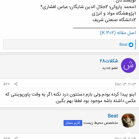
نویسندگان :
1محمد پازوکی؛ 2جلال الدین شایگان؛ عباس افشاری*
1پژوهشگاه مواد و انرژی
2دانشگاه صنعتی شریف
_____________________________
اصل مقاله (302 K)
و
Beat
ا
ک
ن
شکلات28
ش
ش
عضو جدید
ه
ا
:
#22
Dec 13, 2013
اینو پیدا کرده بودم.ولی بازم دستتون درد نکنه.اگر یه وقت پاورپوینتی که
عکس داشته باشه موجود بود لطفا بهم بگین.
Beat
متخصص محیط زیست
کاربر ممتاز