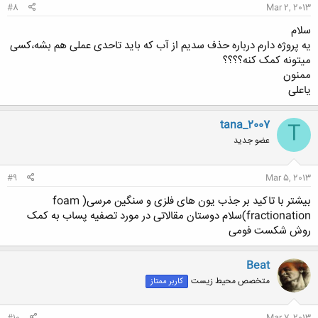
#8
Mar 2, 2013
سلام
یه پروژه دارم درباره حذف سدیم از آب که باید تاحدی عملی هم بشه،کسی
میتونه کمک کنه؟؟؟؟
ممنون
یاعلی
tana_2007
T
عضو جدید
#9
Mar 5, 2013
بیشتر با تاکید بر جذب یون های فلزی و سنگین مرسی( foam
fractionation)سلام دوستان مقالاتی در مورد تصفیه پساب به کمک
روش شکست فومی
Beat
متخصص محیط زیست
کاربر ممتاز