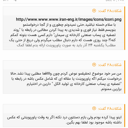
#23
Dec 13, 2013
شکلات28 گفت:
http://www.www.www.iran-eng.ir/images/icons/icon1.png
با سلام.خسته نباشید.حتی نمیدونم چطوری و از گجا درخواستمو
بنویسم.فقط نیاز فوری و شدیدی به پیدا کردن مطالبی در رابطه با "روند
تصفیه ی پساب صنعتی کارخانه ی سیمان" دارم.کسی هست بتونه کمکم
کنه؟! چند روزی هست که دارم دنبال مطلب میگردم ولی دریغ از حتی یک
مطلب! یکشنبه 24 آذر باید به صورت پاورپوینت ارائه بدم.لطفا کمک​
کلیک کنید تا باز شود...
شکلات28 گفت:
من سر خود موضوع تحقیقمو عوض کردم.چون وااااقعا مطلبی پیدا نشد.حالا
درخواست میکنم اگه پاورپوینت یا مقاله ای که شامل عکس باشه در رابطه با
"تصفیه ی پساب صنعتی کارخانه ی تولید الکل " دارین در اختیارم
بزارین.ممنونم.
شکلات28 گفت:
کلیک کنید تا باز شود...
اینو پیدا کرده بودم.ولی بازم دستتون درد نکنه.اگر یه وقت پاورپوینتی که عکس
داشته باشه موجود بود لطفا بهم بگین.