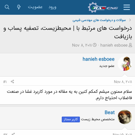
ورود
عضویت
سوالات و درخواست های مهندسی شیمی
درخواست های مرتبط با | محیطزیست، تصفیه پساب و
بازیافت
ش
ت
Nov 8, 2011
hanieh esboee
ر
ا
و
ر
hanieh esboee
ع
ی
عضو جدید
ک
خ
ن
ش
ن
ر
#1
Nov 8, 2011
د
و
ه
ع
سلام ممنون میشم کمکم کنین به یه مقاله در مورد کاربرد غشا در صنعت
م
فاضلاب احتیاج دارم.
و
ض
و
Beat
ع
متخصص محیط زیست
کاربر ممتاز