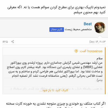
نمیدونم تاپیک بهتری برای مطرح کردن سوالم هست یا نه. اگه معرفی
کنید بهم ممنون میشم.
Beat
متخصص محیط زیست
کاربر ممتاز
#25
Dec 14, 2013
hosseinas گفت:
سلام
من ارشد مهندسی شیمی گرایش جداسازی دارم. پروژه ارشدم روی بیوراکتور
غشایی (MBR) و غشای پلیمری این دستگاه بود. البته بیشتر کارم روی اصلاح
و ساخت غشا بود. اما بیوراکتور غشایی هم طراحی کردم و ساختم و یه سری
تست فلاکس بحرانی گرفتم. (یعنی متاسفانه فرصت نشد کار تصفیه انجام
بدم).
به همین واسطه خیلی به بحث تصفیه پساب علاقه مند شدم. دلم میخواد در
کلیک کنید تا باز شود...
این زمینه کار کنم. بیشتر هم از نظر کار و شغل، نه لزوما ادامه تحصیل. اما
نمیدونم برای شروع سراغ چه کتاب یا کتاب هایی باید برم؟ از نظر بیولوژیکی
تقریبا هیچ پایه ای ندارم. همینطور با بحث های مربوط به تصفیه آب چندان
اگر کتاب متکف رو خوندی و چیزی متوجه نشدی یه خورده کارت سخته
آشنا نیستم. خواستم از کتاب متکلف شروع کنم (فصل 7 و 8 و 9 ...) اما چیز