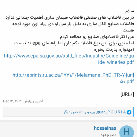
سلام
در بین فاضلاب های صنعتی فاضلاب سیمان سازی اهمیت چندانی ندارد.
فاضلاب صنایع الکل سازی به دلیل بار سی او دی زیاد اون مورد توجه
کلیک کنید تا باز شود...
هست.
من اکثر فاضلابهای صنایع رو مطالعه کردم
اما متون برای این نوع فاضلاب کم دارم اما راهنمای epa بد نیست
امیدوارم بدردت بخوره
http://www.epa.sa.gov.au/xstd_files/Industry/Guideline/gu
ide_wineries.pdf
[url]http://eprints.ru.ac.za/1731/1/Melamane_PhD_TR07-
50.pdf
[/URL]
آخرین ویرایش:
Dec 13, 2013
و
P O U R I A
,
quan
,
پیرجو
و 1 شخص دیگر
ا
ک
ن
hosseinas
H
ش
عضو جدید
ه