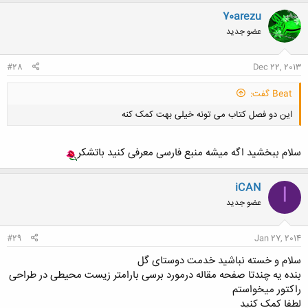
ن
70arezu
ش
عضو جدید
ه
ا
:
#28
Dec 22, 2013
Beat گفت:
این دو فصل کتاب می تونه خیلی بهت کمک کنه
سلام ببخشید اگه میشه منبع فارسی معرفی کنید باتشکر
iCAN
I
عضو جدید
کلیک کنید تا باز شود...
#29
Jan 27, 2014
سلام و خسته نباشید خدمت دوستای گل
بنده یه چندتا صفحه مقاله درمورد برسی بارامتر زیست محیطی در طراحی
راکتور میخواستم
لطفا کمک کنید