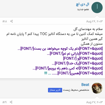
ال دی اچ
ا
عضو جدید
#18
Aug 26, 2013
سلام به مهندسای گل
میشه کمک کنین تا من یه دستگاه آنالیز TOC پیدا کنم ؟ پایان نامه ام
گیر همین آنالیز
ممنون از همگی
[FONT=&quot]دلم یک کوچه میخواهد بن بست[/FONT]
...
[FONT=&quot]بارانی نم نم[/FONT]
...
[FONT=&quot]و [/FONT]
[FONT=&quot]یک خدا[/FONT]
...
[FONT=&quot]که کمی باهم راه برویم[/FONT]
...
[FONT=&quot]همین[/FONT]
......
... !!!
Beat
متخصص محیط زیست
کاربر ممتاز
#19
Aug 27, 2013