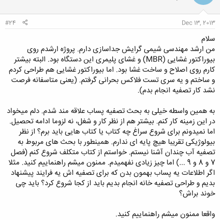
ا
:
#24
Dec 13, 2013
سلام
من ارشد مهندسی شیمی گرایش جداسازی دارم. پروژه ارشدم روی
بیوراکتور غشایی (MBR) و غشای پلیمری این دستگاه بود. البته بیشتر
کارم روی اصلاح و ساخت غشا بود. اما بیوراکتور غشایی هم طراحی کردم
و ساختم و یه سری تست فلاکس بحرانی گرفتم. (یعنی متاسفانه فرصت
نشد کار تصفیه انجام بدم).
به همین واسطه خیلی به بحث تصفیه پساب علاقه مند شدم. دلم میخواد
در این زمینه کار کنم. بیشتر هم از نظر کار و شغل، نه لزوما ادامه تحصیل.
اما نمیدونم برای شروع سراغ چه کتاب یا کتاب هایی باید برم؟ از نظر
بیولوژیکی تقریبا هیچ پایه ای ندارم. همینطور با بحث های مربوط به
تصفیه آب چندان آشنا نیستم. خواستم از کتاب متکلف شروع کنم (فصل
7 و 8 و 9 ...) اما چیز زیادی نفهمیدم. ممنون میشم راهنماییم کنید. مثلا
اگر اطلاعات یه پساب بهمون بدن که برای تصفیه اش یه فرایند پیشنهاد
بدیم و طراحی تصفیه خانه انجام بدیم باید از کجا شروع کرد؟ باید چی
خوند براش؟
واقعا ممنون میشم راهنماییم کنید.