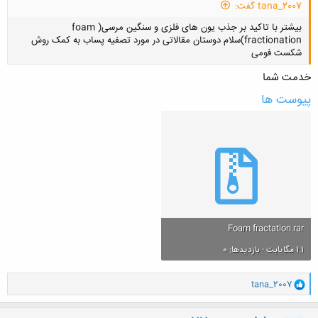
tana_2007 گفت:
بیشتر با تاکید بر جذب یون های فلزی و سنگین مرسی( foam
fractionation)سلام دوستان مقالاتی در مورد تصفیه پساب به کمک روش
شکست فومی
خدمت شما
پیوست ها
کلیک کنید تا باز شود...
Foam fractation.rar
1.1 مگایابت · بازدیدها: 0
و
tana_2007
ا
ک
ن