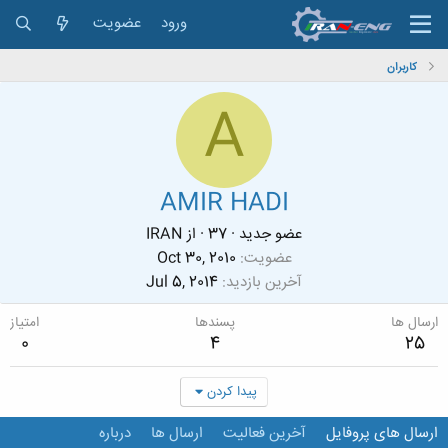
ورود
عضویت
کاربران
A
AMIR HADI
عضو جدید
·
37
·
از
IRAN
عضویت
Oct 30, 2010
آخرین بازدید
Jul 5, 2014
ارسال ها
پسندها
امتیاز
0
4
25
پیدا کردن
ارسال های پروفایل
آخرین فعالیت
ارسال ها
درباره