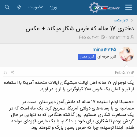
ورود
عضویت
تالار عکس
دختری 17 ساله که خرس شکار میکند + عکس
ش
ت
Feb 5, 2014
mina12345
ر
ا
و
ر
mina12345
ع
ی
کاربر حرفه ای
کاربر ممتاز
ک
خ
ن
ش
ن
ر
#1
Feb 5, 2014
د
و
ه
ع
یک نوجوان 17 ساله اهل ایالت میشیگان ایالات متحده آمریکا با استفاده
م
از تیر و کمان یک خرس 200 کیلوگرمی را از پا در آورد.
و
ض
«جسیکا اولم استید» 17 ساله که دانش‌آموز دبیرستان است، در
و
مصاحبه‌ای با رسانه‌های دولتی آمریکا، تصریح کرد: یک ماه است که در
ع
یک مسافرت شکاری هستیم. روز گذشته هنگامی که به تنهایی در حال
گردش بودم تا شکاری برای خود پیدا کنم، با یک خرس قهوه‌ای مواجه
شدم. ابتدا ترسیدم؛ چرا که خرس بسیار بزرگ و تنومند بود.