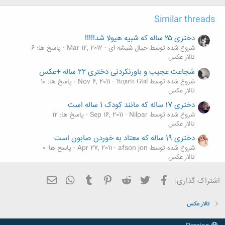
ه
ا
Similar threads
:
دختری ۲۵ ساله که شبیه هیولا شد!!!!!
شروع شده توسط خیال شیشه ای
Mar 12, 2012
پاسخ ها: 6
تالار عکس
شجاعت عجیب و باورنکردنی دختری 22 ساله +عکس
شروع شده توسط Ћцвгіѕ Ǥіяl
Nov 6, 2011
پاسخ ها: 10
تالار عکس
دختری 17 ساله که مانند کودک 1 ساله است
شروع شده توسط Nilpar
Sep 16, 2011
پاسخ ها: 12
تالار عکس
دختری 19 ساله که معتاد به خوردن صابون است
شروع شده توسط afson jon
Apr 27, 2011
پاسخ ها: 0
تالار عکس
چهره دختری 18 ساله قبل وپس ازدرمان
فیسبوک
تویتر
Reddit
Pinterest
Tumblr
ایمیل
WhatsApp
اشتراک گذاری:
شروع شده توسط ni_rosa_ce
Apr 8, 2011
پاسخ ها: 3
تالار عکس
تالار عکس