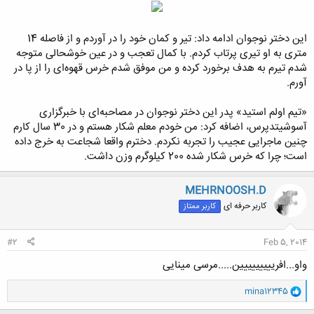
این دختر نوجوان ادامه داد: تیر و کمان خود را در آوردم و از فاصله 14
متری به او تیری پرتاب کردم. با کمال تعجب و در عین خوشحالی متوجه
شدم تیرم به هدف برخورد کرده و من موفق شدم خرس قهوه‌ای را از پا در
آورم.
«تیم اولم استید» پدر این دختر نوجوان در مصاحبه‌ای با خبرگزاری
آسوشیتدپرس، اضافه کرد: من خودم معلم شکار هستم و در 30 سال کارم
چنین ماجرایی عجیب را تجربه نکردم. دخترم واقعا شجاعت به خرج داده
است؛ چرا که خرس شکار شده 200 کیلوگرم وزن داشت.
MEHRNOOSH.D
کاربر حرفه ای
کاربر ممتاز
#2
Feb 5, 2014
واو...افرییییییییین.....مرسی مینایی
و
mina12345
ا
ک