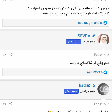
#7
Feb 5, 2014
خرس ها از جمله حیواناتی هستن که در معرض انقراضند
شکارش افتخار نداره بلکه جرم محسوب میشه
و
mahdis.
و
sea ray
ا
ک
ن
SEVDA.14
ش
عضو جدید
کاربر ممتاز
ه
ا
:
#8
Feb 6, 2014
منم يكي از شاگرداي باباشم
و
mina12345
ا
ک
ن
hadi1525
ش
کاربر حرفه ای
کاربر ممتاز
ه
ا
:
#9
Feb 6, 2014