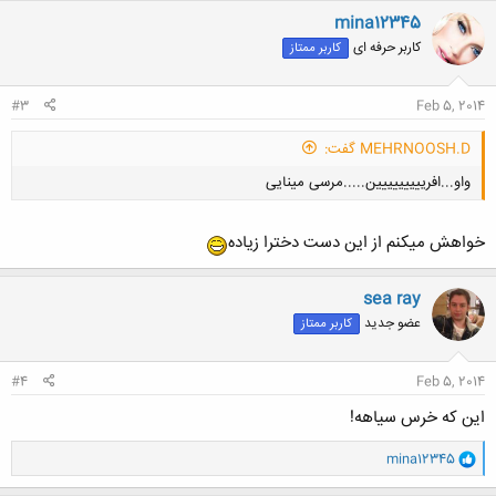
ن
mina12345
ش
کاربر حرفه ای
کاربر ممتاز
ه
ا
:
#3
Feb 5, 2014
MEHRNOOSH.D گفت:
واو...افرییییییییین.....مرسی مینایی
خواهش ميكنم از اين دست دخترا زياده
sea ray
عضو جدید
کاربر ممتاز
کلیک کنید تا باز شود...
#4
Feb 5, 2014
این که خرس سیاهه!
و
mina12345
ا
ک