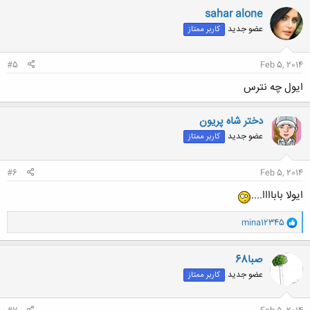
ن
sahar alone
ش
عضو جدید
کاربر ممتاز
ه
ا
:
#5
Feb 5, 2014
ایول چه نترس
دختر شاه پریون
عضو جدید
کاربر ممتاز
#6
Feb 5, 2014
ایولا باباااا....
و
mina12345
ا
ک
ن
صبا68
ش
عضو جدید
کاربر ممتاز
ه
ا
: