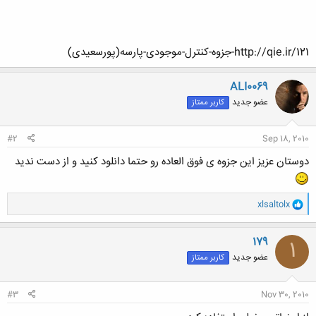
http://qie.ir/121-جزوه-کنترل-موجودی-پارسه(پورسعیدی)
ALI0069
عضو جدید
کاربر ممتاز
#2
Sep 18, 2010
دوستان عزیز این جزوه ی فوق العاده رو حتما دانلود کنید و از دست ندید
و
xlsaltolx
ا
ک
ن
179
1
ش
عضو جدید
کاربر ممتاز
ه
ا
:
#3
Nov 30, 2010