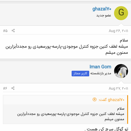
ghazal70
G
عضو جدید
#5
Aug 26, 2011
سلام
میشه لطف کنین جزوه کنترل موجودی-پارسه-پورسعیدی رو مجددأبزارین
ممنون میشم
Iman Gom
مدیر بازنشسته
کاربر ممتاز
#6
Aug 27, 2011
ghazal70 گفت:
سلام
میشه لطف کنین جزوه کنترل موجودی-پارسه-پورسعیدی رو مجددأبزارین
ممنون میشم
تو گوگل سرچ کن هست .