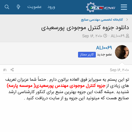
ورود
عضویت
کتابخانه تخصصی مهندسی صنایع
دانلود جزوه کنترل موجودی پورسعیدی
ش
ت
Sep 16, 2010
ALI0069
ر
ا
و
ر
ALI0069
ع
ی
عضو جدید
کاربر ممتاز
ک
خ
ن
ش
ن
ر
#1
Sep 16, 2010
د
و
ه
ع
تو این پستم یه سوپرایز فوق العاده براتون دارم . حتماً شما عزیزان تعریف
م
های زیادی از
جزوه کنترل موجودی مهندس پورسعیدی( موسسه پارسه)
و
شنیدید .میشه گفت این جزوه بهترین منبع برای کنکور کارشناسی ارشد
ض
صنایع هست که میتونید این جزوه رو از سایت دریافت کنید .
و
ع