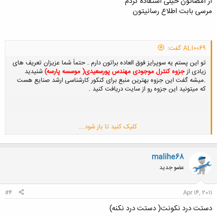
از امضاتون خیلی استفاده کردم
مرسی بابت اطلاع رسانیتون
ALI0069 گفت:
تو این پستم یه سوپرایز فوق العاده براتون دارم . حتماً شما عزیزان تعریف های
زیادی از
جزوه کنترل موجودی مهندس پورسعیدی( موسسه پارسه)
شنیدید
.میشه گفت این جزوه بهترین منبع برای کنکور کارشناسی ارشد صنایع هست
که میتونید این جزوه رو از سایت دریافت کنید .
کلیک کنید تا باز شود...
malihe68
http://qie.ir/121-جزوه-کنترل-موجودی-پارسه(پورسعیدی)
عضو جدید
#4
Apr 14, 2011
دستت درد نکونت( دستت درد نکنه)