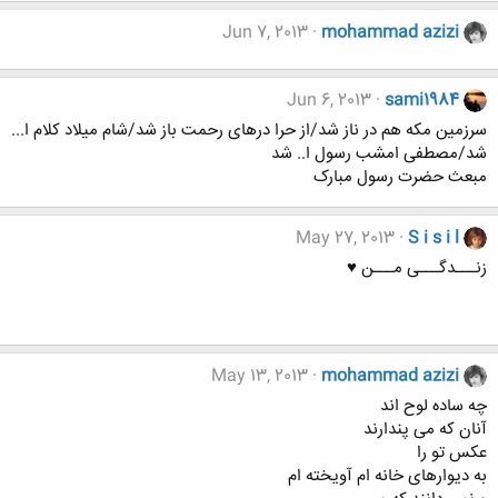
Jun 7, 2013
mohammad azizi
Jun 6, 2013
sami1984
سرزمین مکه هم در ناز شد/از حرا درهای رحمت باز شد/شام میلاد کلام ا...
شد/مصطفی امشب رسول ا.. شد
مبعث حضرت رسول مبارک
May 27, 2013
S i s i l
زنـــدگـــی مـــن ♥
May 13, 2013
mohammad azizi
چه ساده لوح اند
آنان که می پندارند
عکس تو را
به ديوارهای خانه ام آويخته ام