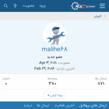
ورود
عضویت
کاربران
malihe68
عضو جدید
عضویت
Apr 3, 2011
آخرین بازدید
Feb 29, 2016
ارسال ها
پسندها
امتیاز
0
380
871
پیدا کردن
ارسال های پروفایل
آخرین فعالیت
ارسال ها
درباره