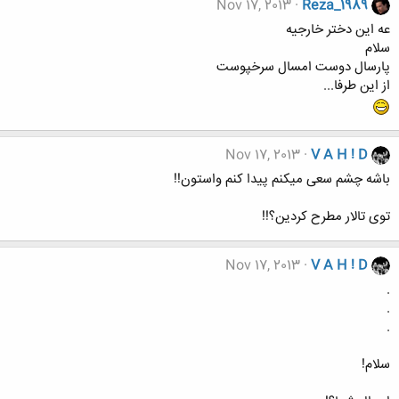
Nov 17, 2013
Reza_1989
عه این دختر خارجیه
سلام
پارسال دوست امسال سرخپوست
از این طرفا...
Nov 17, 2013
V A H ! D
باشه چشم سعی میکنم پیدا کنم واستون!!
توی تالار مطرح کردین؟!!
Nov 17, 2013
V A H ! D
.
.
.
سلام!