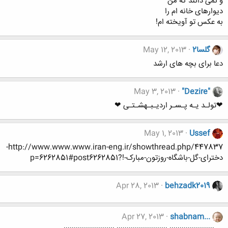
و نمی دانند که من
ديوارهای خانه ام را
به عکس تو آويخته ام!
گلسا2
May 12, 2013
دعا برای بچه های ارشد
May 3, 2013
"Dezire"
❤تولـد یـه پـسـر اردیـبـهشـتـی ❤
May 1, 2013
Ussef
http://www.www.www.iran-eng.ir/showthread.php/447837-
دخترای-گل-باشگاه-روزتون-مبارک-!?p=6262851#post6262851
Apr 28, 2013
behzadk2019
Apr 27, 2013
shabnam...