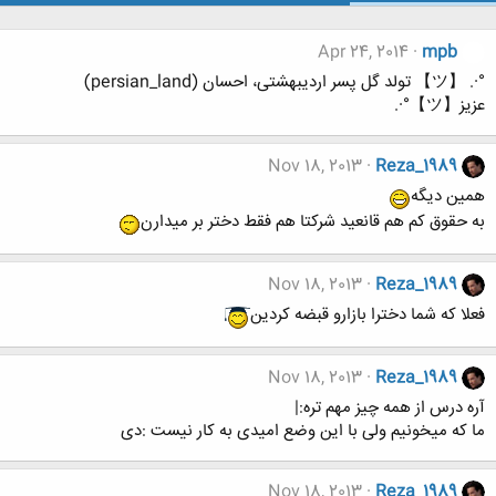
Apr 24, 2014
mpb
°·. 【ツ】 تولد گل پسر اردیبهشتی، احسان (persian_land)
عزیز【ツ】°·.
Nov 18, 2013
Reza_1989
همین دیگه
به حقوق کم هم قانعید شرکتا هم فقط دختر بر میدارن
Nov 18, 2013
Reza_1989
فعلا که شما دخترا بازارو قبضه کردین
Nov 18, 2013
Reza_1989
آره درس از همه چیز مهم تره:|
ما که میخونیم ولی با این وضع امیدی به کار نیست :دی
Nov 18, 2013
Reza_1989