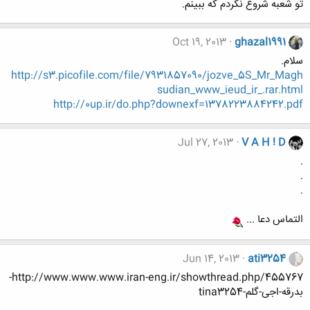
تو شعبه شروع نکردم که ببینم.
Oct 19, 2013
ghazal1991
سلام.
http://s3.picofile.com/file/7931857090/jozve_5S_Mr_Magh
sudian_www_ieud_ir_.rar.html
http://0up.ir/do.php?downexf=1378223884242.pdf
Jul 27, 2013
V A H ! D
.
.
.
التماس دعا ...
Jun 14, 2013
ati3254
http://www.www.www.iran-eng.ir/showthread.php/455767-
بدرقه-اجی-گلم-tina3254