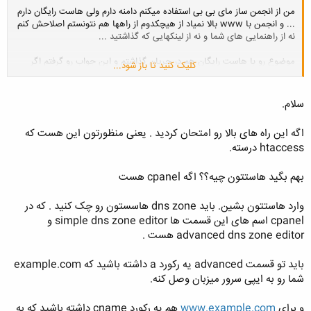
من از انجمن ساز مای بی بی استفاده میکنم دامنه دارم ولی هاست رایگان دارم
... و انجمن با www بالا نمیاد از هیچکدوم از راهها هم نتونستم اصلاحش کنم
نه از راهنمایی های شما و نه از لینکهایی که گذاشتید ...
موضوع رو با هاست رایگان هم در جریان گذاشتم و این جواب رو گرفتم اگر
کلیک کنید تا باز شود...
ممکنه راهنمایی کنید
Hello,
سلام.
You need to check your DNS zone settings to see if you have an
اگه این راه های بالا رو امتحان کردید . یعنی منظورتون این هست که
"A" record for "www" entry of your domain.
htaccess درسته.
It should look like:
www IN A xxx.xxx.xxx.xxx (where xxx is your domain IP
بهم بگید هاستتون چیه؟؟ اگه cpanel هست
address, which can be obtained from control panel)
وارد هاستتون بشین. باید dns zone هاسستون رو چک کنید . که در
Or you may also setup CNAME record:
cpanel اسم های این قسمت ها simple dns zone editor و
www IN CNAME yourdomain.com.
advanced dns zone editor هست .
Anyway it is recommended to fully point your domain to our
name servers. This will guarantee that all services will work
باید تو قسمت advanced یه رکورد a داشته باشید که example.com
perfectly.
شما رو به ایپی سرور میزبان وصل کنه.
و برای
www.example.com
هم یه رکورد cname داشته باشید که به