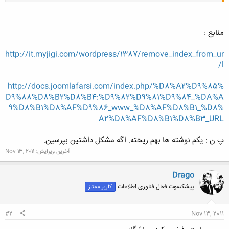
منابع :
http://it.myjigi.com/wordpress/1387/remove_index_from_ur
l/
http://docs.joomlafarsi.com/index.php/%D8%A2%D9%85%
D9%88%D8%B2%D8%B4:%D9%82%D9%81%D9%84_%DA%A
9%D8%B1%D8%AF%D9%86_www_%D8%AF%D8%B1_%D8%
A2%D8%AF%D8%B1%D8%B3_URL
پ ن : یکم نوشته ها بهم ریخته. اگه مشکل داشتین بپرسین.
آخرین ویرایش:
Nov 13, 2011
Drago
پیشکسوت فعال فناوری اطلاعات
کاربر ممتاز
#2
Nov 13, 2011