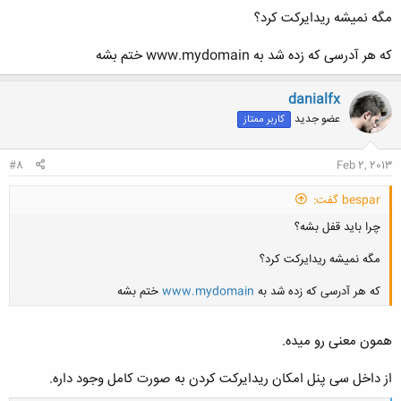
مگه نمیشه ریدایرکت کرد؟
که هر آدرسی که زده شد به www.mydomain ختم بشه
danialfx
عضو جدید
کاربر ممتاز
#8
Feb 2, 2013
bespar گفت:
چرا باید قفل بشه؟
مگه نمیشه ریدایرکت کرد؟
که هر آدرسی که زده شد به
www.mydomain
ختم بشه
همون معنی رو میده.
کلیک کنید تا باز شود...
از داخل سی پنل امکان ریدایرکت کردن به صورت کامل وجود داره.