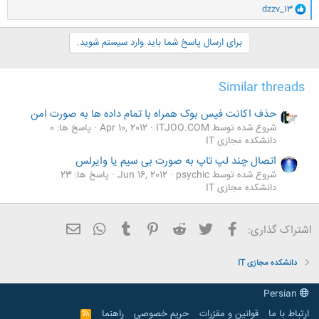
و
dzzv_13
ا
ک
ن
برای ارسال پاسخ شما باید وارد سیستم شوید.
ش
ه
ا
Similar threads
:
حذف اکانت فیس بوک همراه با تمام داده ها به صورت امن
شروع شده توسط ITJOO.COM
Apr 10, 2012
پاسخ ها: 0
دانشکده مجازی IT
اتصال چند لپ تاپ به صورت بی سیم یا وایرلس
شروع شده توسط psychic
Jun 16, 2012
پاسخ ها: 23
دانشکده مجازی IT
فیسبوک
تویتر
Reddit
Pinterest
Tumblr
ایمیل
WhatsApp
اشتراک گذاری:
دانشکده مجازی IT
Persian
ارتباط با ما
قوانین و مقرّرات
حریم خصوصی
راهنما
R