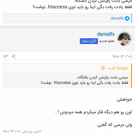
مرسی بابت رفرنس کردن باشگاه.
فقط یادت رفت بگی اینا رو باید توی htaccess. نوشت!
و
danialfx
ا
ک
ن
danialfx
ش
عضو جدید
کاربر ممتاز
ه
ا
:
#3
Nov 13, 2011
Drago گفت:
مرسی بابت رفرنس کردن باشگاه.
فقط یادت رفت بگی اینا رو باید توی htaccess. نوشت!
خواهش.
اون رو هم دیگه فکر میکردم همه میدونن ! .
کلیک کنید تا باز شود...
ولی مرسی که گفتی.
آخرین ویرایش:
Nov 13, 2011