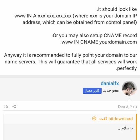
It should look like:
www IN A xxx.xxx.xxx.xxx (where xxx is your domain IP
address, which can be obtained from control panel)
Or you may also setup CNAME record:
www IN CNAME yourdomain.com.
Anyway it is recommended to fully point your domain to our
name servers. This will guarantee that all services will work
perfectly.
danialfx
عضو جدید
کاربر ممتاز
#5
Dec 8, 2011
bitdownload گفت:
با سلام ..