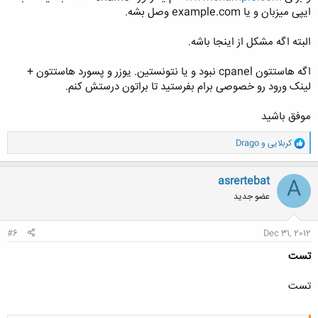
ایپی میزبان و یا example.com وصل بشه.
البته اگه مشکل از اینجا باشه.
اگه هاستتون cpanel نبود و یا نتونستین. یوزر و پسورد هاستتون +
لینک ورود رو خصوصی برام بفرستید تا براتون درستش کنم.
موفق باشید
و
کربلایی
و
Drago
ا
ک
ن
asrertebat
A
ش
عضو جدید
ه
ا
:
#6
Dec 31, 2012
تست
تست