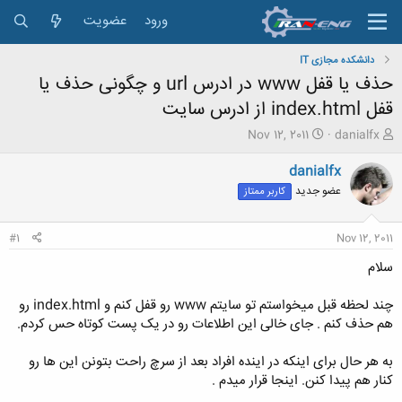
ورود
عضویت
دانشکده مجازی IT
حذف یا قفل www در ادرس url و چگونی حذف یا
قفل index.html از ادرس سایت
ش
ت
Nov 12, 2011
danialfx
ر
ا
و
ر
danialfx
ع
ی
عضو جدید
کاربر ممتاز
ک
خ
ن
ش
ن
ر
#1
Nov 12, 2011
د
و
ه
ع
سلام
م
و
چند لحظه قبل میخواستم تو سایتم www رو قفل کنم و index.html رو
ض
هم حذف کنم . جای خالی این اطلاعات رو در یک پست کوتاه حس کردم.
و
ع
به هر حال برای اینکه در اینده افراد بعد از سرچ راحت بتونن این ها رو
کنار هم پیدا کنن. اینجا قرار میدم .