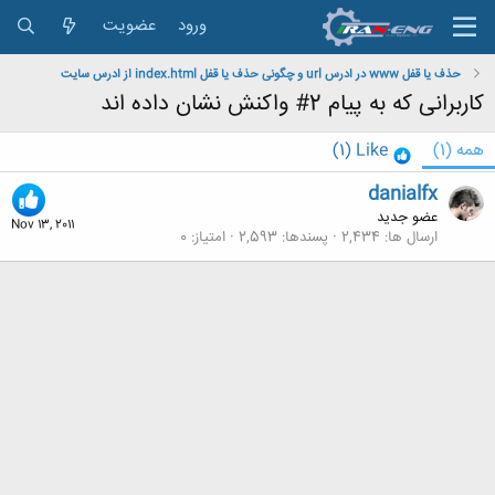
ورود
عضویت
حذف یا قفل www در ادرس url و چگونی حذف یا قفل index.html از ادرس سایت
کاربرانی که به پیام 2# واکنش نشان داده اند
همه
(1)
Like
(1)
danialfx
عضو جدید
Nov 13, 2011
ارسال ها
2,434
پسندها
2,593
امتیاز
0