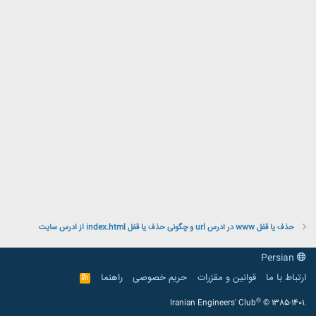
حذف یا قفل www در ادرس url و چگونی حذف یا قفل index.html از ادرس سایت
Persian
ارتباط با ما
قوانین و مقرّرات
حریم خصوصی
راهنما
R
S
S
®
Iranian Engineers' Club
© 1385-1401.