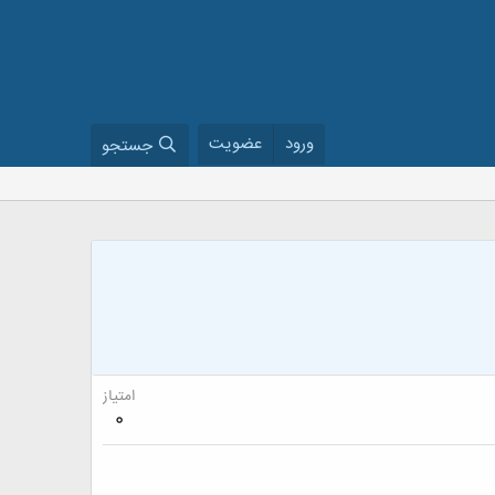
ورود
عضویت
جستجو
امتیاز
0