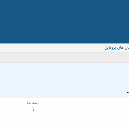
ال های پروفایل
J
پسندها
1