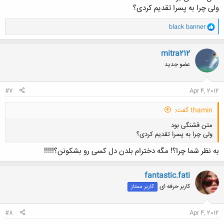
ولی چرا به پسرا تقدیم کردی؟
و
black banner
ا
ک
ن
mitra212
ش
عضو جدید
ه
ا
:
#7
Apr 4, 2012
thamin گفت:
متن قشنگی بود
ولی چرا به پسرا تقدیم کردی؟
به نظر شما چرا؟! مگه دخترام بلدن دل کسی رو بشکونن؟!!!!!
fantastic.fati
کاربر حرفه ای
کاربر ممتاز
کلیک کنید تا باز شود...
#8
Apr 4, 2012