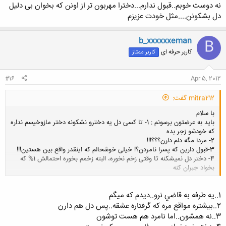
نه دوست خوبم..قبول ندارم...دخترا مهربون تر از اونن که بخوان بی دلیل
دل بشکونن....مثل خودت عزیزم
b_xxxxxxeman
B
کاربر حرفه ای
کاربر ممتاز
#16
Apr 5, 2012
mitra212 گفت:
با سلام
باید به عرضتون برسونم : 1- تا کسی دل یه دخترو نشکونه دختر مازوخیسم نداره
که خودشو زجر بده
2- مردا مگه دلم دارن؟؟؟!!!
3-قبول دارین که پسرا نامردن؟! خیلی خوشحالم که اینقدر واقع بین هستین!!!
4- دختر دل نمیشکنه تا وقتی زخم نخوره، البته زخمم بخوره احتمالش 1% که
بخواد جبران کنه
کلیک کنید تا باز شود...
1..يه طرفه به قاضي نرو..ديدم كه ميگم
2..بيشتره مواقع مره كه گرفتاره عشقه..پس دل هم دارن
3..نه همشون..اما نامرد هم هست توشون