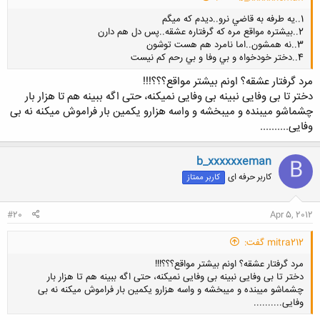
1..يه طرفه به قاضي نرو..ديدم كه ميگم
2..بيشتره مواقع مره كه گرفتاره عشقه..پس دل هم دارن
3..نه همشون..اما نامرد هم هست توشون
4..دختر خودخواه و بي وفا و بي رحم كم نيست
مرد گرفتار عشقه؟ اونم بیشتر مواقع؟؟؟!!!
دختر تا بی وفایی نبینه بی وفایی نمیکنه، حتی اگه ببینه هم تا هزار بار
چشماشو میبنده و میبخشه و واسه هزارو یکمین بار فراموش میکنه نه بی
کلیک کنید تا باز شود...
وفایی..........
b_xxxxxxeman
B
کاربر حرفه ای
کاربر ممتاز
#20
Apr 5, 2012
mitra212 گفت:
مرد گرفتار عشقه؟ اونم بیشتر مواقع؟؟؟!!!
دختر تا بی وفایی نبینه بی وفایی نمیکنه، حتی اگه ببینه هم تا هزار بار
چشماشو میبنده و میبخشه و واسه هزارو یکمین بار فراموش میکنه نه بی
وفایی..........