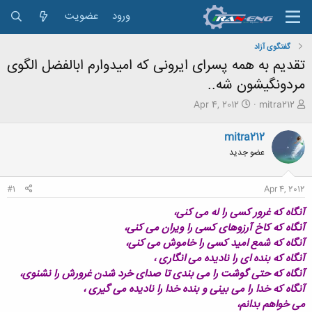
ورود
عضویت
گفتگوی آزاد
تقدیم به همه پسرای ایرونی که امیدوارم ابالفضل الگوی
مردونگیشون شه..
ش
ت
Apr 4, 2012
mitra212
ر
ا
و
ر
mitra212
ع
ی
عضو جدید
ک
خ
ن
ش
ن
ر
#1
Apr 4, 2012
د
و
ه
ع
آنگاه که غرور کسی را له می کنی،
م
آنگاه که کاخ آرزوهای کسی را ویران می کنی،
و
آنگاه که شمع امید کسی را خاموش می کنی،
ض
و
آنگاه که بنده ای را نادیده می انگاری ،
ع
آنگاه که حتی گوشت را می بندی تا صدای خرد شدن غرورش را نشنوی،
آنگاه که خدا را می بینی و بنده خدا را نادیده می گیری ،
می خواهم بدانم،