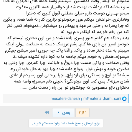
ممنونم که اینقدر وقت گذاشتین..شرمندم واسه جمله های آخرتون که خدا
گرفتن(اي مردم...) ويا در خود قرآن،‌ همه ما از شر شيطان به خدا پناه ميبريم(
منو ببخشه اگه برداشت تهمت شد از حرفام..از همه آقایون معذرت
ناس) و اگرم مورد خطاب قرار بگيريم با "ايها الناس" بيان شده! حالا اينجوري
میخوام...ولی دوست دارم خیلی منطقی قبول کنین که دخترا
اين جور احساسات رو كه در وجود همه آدميان وجود داره رو صلاحه و انصافه كه
وفادارترن..خواهش میکنم غرور مردونتونو بزارین کنار نه شما همه، و بگین
به پسرها محدود كنيم؟!
که چرا پسرا به راحتی هر عهد و پیمانی رو میشکونن..نمیخوام کسی فکر
اگه اينجوري كه شما ميگيد،‌ پس چرا اينقدر زوجهاي خوشبخت وجود داره؟! آيا
همه پسرها ،‌آدمياني شهوتران هستن كه با ديدن يكي ديگه دست از
کنه من زخم خوردم که اینقدر دلم پره..نه
معشوقشون بكشن؟!!!!واقعا اين صادقه؟!
یه بار دیگه هم گفتم هنوز پسری زاده نشده و من اون دختری نیستم که
در اين هيچ شكي نيست كه هستند كساني كه باعث رنجش طرف مقابلشون
خودمو اسیر این بازی ها کنم..بشم عروسک دست یه جماعت...ولی اینکه
ميشن و سخت ترين جفا ها رو نثارشون ميكنن، اما واقعا اين موضوع
میبینم یه عده دختر ساده و پاک..واقعا پاک چه جوری اسیر میشن جیگرم
عموميت داره؟
میسوزه..همش به خودم میگم جامعه ما به کجا داره کشیده میشه..تا
اصلا موضوع اين تاپيك چيه؟مجازات پسران؟ يا اثبات اينكه آدميان(
وقتی صداقت و پاکی هست چرا دروغ و خیانت..چرا نامردی..چرا وقتی یه
=پسرها!!!!) همواره جفا مي كنند!؟
اينو به عنوان يه برادر عرض ميكنم!
دختری خوبه و بهش قول ازدواج داده شده چرا یهو به حال خودش رها
اگر صحبتي عمومي درمورد آقايان و خانمها (يا هر صنف و جامعه اي ) ايراد
میشه؟ تو اوج وابستگی برای ازدواج...چرا براحتی اون پسر دم از عادی
ميكنيد، خيلي خيلي دقت كنيد، چون مورد مخاطبتون همه ميشن، و اگه سند
شدن میزنه؟..پس کجا اون مردونگی؟..خیلی دلم میسوزه واسه همه
نداشته باشيد براي حرفتون ( كه همه مرتكب اون گناه يا خيانت شده اند)
دخترای نازو معصومی که جونشونو تو این راه ز دست دادن.......
تهمت زده ايد و خودتون بهتر از اين كمترين ميدونيد كه تهمت از بدترين
گناهان كبيره است، بهتره موقع ايراد اين نظريه ها ، به فكر اينم باشيم كه اون
و
hami_sani
,
m4material
و
mosafere danesh
دنيا بايد سند رو كنيم!
ا
ببخشيد حرفم طولاني شد
ک
اميدوارم همگي در زندگيشون بهترين لحظات رو تجربه كنن و هيچ وقت ياد
ن
آخر
1 از 2
بعدی
خدا از دلشون خارج نشه
ش
بازم ممونم از استارتر محترم
ه
برای ارسال پاسخ شما باید وارد سیستم شوید.
شاد و پيروز باشيد
ا
:
ياحق