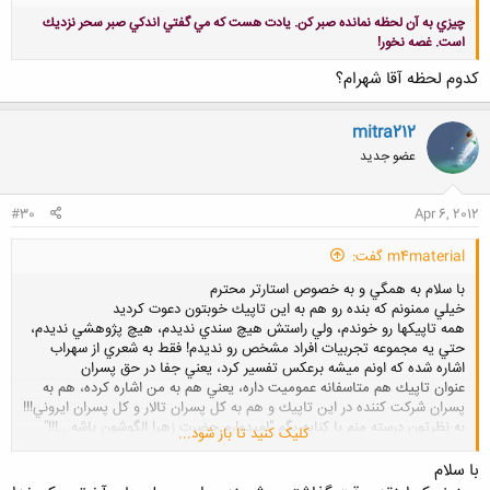
چيزي به آن لحظه نمانده صبر كن. يادت هست كه مي گفتي اندكي صبر سحر نزديك
است. غصه نخور!
کدوم لحظه آقا شهرام؟
mitra212
عضو جدید
کلیک کنید تا باز شود...
#30
Apr 6, 2012
m4material گفت:
با سلام به همگي و به خصوص استارتر محترم
خيلي ممنونم كه بنده رو هم به اين تاپيك خوبتون دعوت كرديد
همه تاپيكها رو خوندم، ولي راستش هيچ سندي نديدم، هيچ پژوهشي نديدم،
حتي يه مجموعه تجربيات افراد مشخص رو نديدم! فقط به شعري از سهراب
اشاره شده كه اونم ميشه برعكس تفسير كرد، يعني جفا در حق پسران
عنوان تاپيك هم متاسفانه عموميت داره، يعني هم به من اشاره كرده، هم به
پسران شركت كننده در اين تاپيك و هم به كل پسران تالار و كل پسران ايروني!!!
به نظرتون درسته منم با كنايه بگم "اميدوارم حضرت زهرا الگوشون باشه...!!!"
کلیک کنید تا باز شود...
به قول دوستان، در هر قومي، قبيله اي،‌ملتي، جنسيتي، آدم خوب و بد وجود
داره، حالا ميشه همه رو با يه چوب زد؟!اگرم حديثي در مورد خصلتهاي آدميان
با سلام
مطرح شده(مثل فداكاري و خيانت در امانت)،‌ همه مردم مورد خطاب قرار