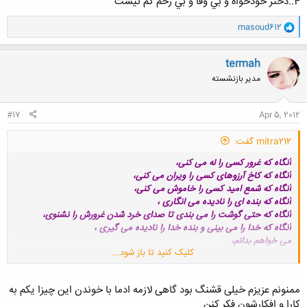
4..دختر خودخواه و بي وفا و بي رحم كم نيست
و
masoud612
ا
ک
ن
termah
ش
مدیر بازنشسته
ه
ا
:
#17
Apr 5, 2012
mitra212 گفت:
آنگاه که غرور کسی را له می کنی،
آنگاه که کاخ آرزوهای کسی را ویران می کنی،
آنگاه که شمع امید کسی را خاموش می کنی،
آنگاه که بنده ای را نادیده می انگاری ،
آنگاه که حتی گوشت را می بندی تا صدای خرد شدن غرورش را نشنوی،
آنگاه که خدا را می بینی و بنده خدا را نادیده می گیری ،
می خواهم بدانم،
کلیک کنید تا باز شود...
دستانت را بسوی کدام آسمان دراز می کنی تا برای
خوشبختی خودت دعا کنی؟!!
ممنونم عزیزم خیلی قشنگ بود گاهی لازمه ادما با خوندن این چیزا یکم به
سهراب سپهري
کارا و افکارشون فکر کنن