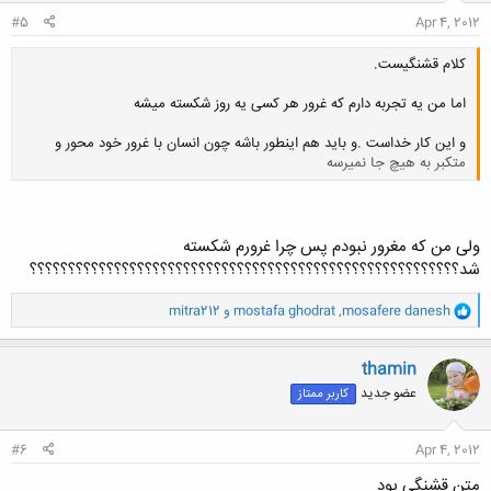
:
#5
Apr 4, 2012
کلام قشنگیست.
اما من یه تجربه دارم که غرور هر کسی یه روز شکسته میشه
و این کار خداست .و باید هم اینطور باشه چون انسان با غرور خود محور و
متکبر به هیچ جا نمیرسه
کلیک کنید تا باز شود...
ولی من که مغرور نبودم پس چرا غرورم شکسته
شد؟؟؟؟؟؟؟؟؟؟؟؟؟؟؟؟؟؟؟؟؟؟؟؟؟؟؟؟؟؟؟؟؟؟؟؟؟؟؟؟؟؟؟؟؟؟؟؟؟؟؟؟؟؟؟؟
و
mosafere danesh
,
mostafa ghodrat
و
mitra212
ا
ک
ن
thamin
ش
عضو جدید
کاربر ممتاز
ه
ا
:
#6
Apr 4, 2012
متن قشنگی بود