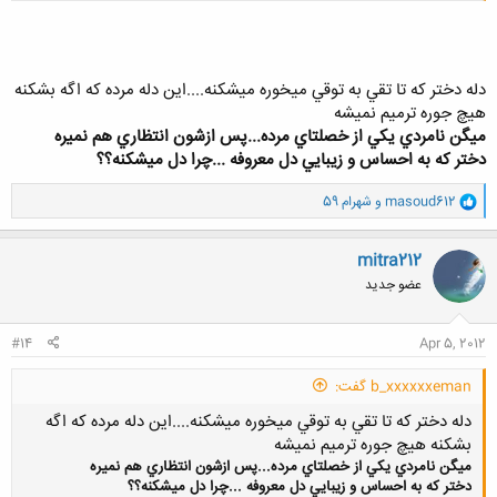
دله دختر كه تا تقي به توقي ميخوره ميشكنه....اين دله مرده كه اگه بشكنه
هيچ جوره ترميم نميشه
کلیک کنید تا باز شود...
ميگن نامردي يكي از خصلتاي مرده...پس ازشون انتظاري هم نميره
دختر كه به احساس و زيبايي دل معروفه ...چرا دل ميشكنه؟؟
و
masoud612
و
شهرام 59
ا
ک
ن
mitra212
ش
عضو جدید
ه
ا
:
#14
Apr 5, 2012
b_xxxxxxeman گفت:
دله دختر كه تا تقي به توقي ميخوره ميشكنه....اين دله مرده كه اگه
بشكنه هيچ جوره ترميم نميشه
ميگن نامردي يكي از خصلتاي مرده...پس ازشون انتظاري هم نميره
دختر كه به احساس و زيبايي دل معروفه ...چرا دل ميشكنه؟؟