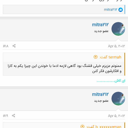
و
mitra212
ا
ک
ن
mitra212
ش
عضو جدید
ه
ا
:
#18
Apr 5, 2012
termah گفت:
ممنونم عزیزم خیلی قشنگ بود گاهی لازمه ادما با خوندن این چیزا یکم به کارا
و افکارشون فکر کنن
ای کاش.....................
mitra212
عضو جدید
کلیک کنید تا باز شود...
#19
Apr 5, 2012
b_xxxxxxeman گفت: