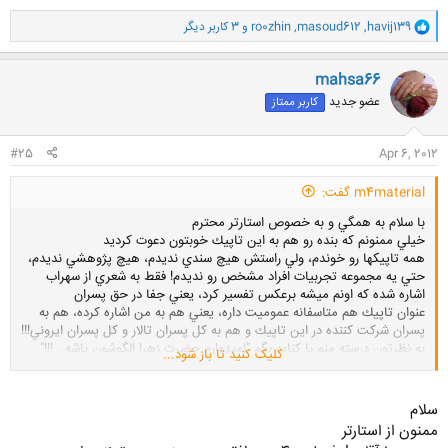
و
havij139
,
masoud612
,
ro0zhin
و 3 کاربر دیگر
ا
ک
ن
mahsa66
ش
عضو جدید
کاربر ممتاز
ه
ا
:
#25
Apr 6, 2012
m4material گفت:
با سلام به همگي و به خصوص استارتر محترم
خيلي ممنونم كه بنده رو هم به اين تاپيك خوبتون دعوت كرديد
همه تاپيكها رو خوندم، ولي راستش هيچ سندي نديدم، هيچ پژوهشي نديدم،
حتي يه مجموعه تجربيات افراد مشخص رو نديدم! فقط به شعري از سهراب
اشاره شده كه اونم ميشه برعكس تفسير كرد، يعني جفا در حق پسران
عنوان تاپيك هم متاسفانه عموميت داره، يعني هم به من اشاره كرده، هم به
پسران شركت كننده در اين تاپيك و هم به كل پسران تالار و كل پسران ايروني!!!
به نظرتون درسته منم با كنايه بگم "اميدوارم حضرت زهرا الگوشون باشه...!!!"
کلیک کنید تا باز شود...
به قول دوستان، در هر قومي، قبيله اي،‌ملتي، جنسيتي، آدم خوب و بد وجود
داره، حالا ميشه همه رو با يه چوب زد؟!اگرم حديثي در مورد خصلتهاي آدميان
مطرح شده(مثل فداكاري و خيانت در امانت)،‌ همه مردم مورد خطاب قرار
سلام
گرفتن(اي مردم...) ويا در خود قرآن،‌ همه ما از شر شيطان به خدا پناه ميبريم(
ممنون از استارتر
ناس) و اگرم مورد خطاب قرار بگيريم با "ايها الناس" بيان شده! حالا اينجوري