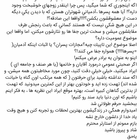
اگه اينجوري كه شما ميگيد،‌ پس چرا اينقدر زوجهاي خوشبخت وجود
داره؟! آيا همه پسرها ،‌آدمياني شهوتران هستن كه با ديدن يكي ديگه
دست از معشوقشون بكشن؟!!!!واقعا اين صادقه؟!
در اين هيچ شكي نيست كه هستند كساني كه باعث رنجش طرف
مقابلشون ميشن و سخت ترين جفا ها رو نثارشون ميكنن، اما واقعا اين
موضوع عموميت داره؟
اصلا موضوع اين تاپيك چيه؟مجازات پسران؟ يا اثبات اينكه آدميان(
=پسرها!!!!) همواره جفا مي كنند!؟
اينو به عنوان يه برادر عرض ميكنم!
اگر صحبتي عمومي درمورد آقايان و خانمها (يا هر صنف و جامعه اي )
ايراد ميكنيد، خيلي خيلي دقت كنيد، چون مورد مخاطبتون همه ميشن، و
اگه سند نداشته باشيد براي حرفتون ( كه همه مرتكب اون گناه يا خيانت
شده اند) تهمت زده ايد و خودتون بهتر از اين كمترين ميدونيد كه تهمت
از بدترين گناهان كبيره است، بهتره موقع ايراد اين نظريه ها ، به فكر اينم
باشيم كه اون دنيا بايد سند رو كنيم!
ببخشيد حرفم طولاني شد
اميدوارم همگي در زندگيشون بهترين لحظات رو تجربه كنن و هيچ وقت
ياد خدا از دلشون خارج نشه
بازم ممونم از استارتر محترم
شاد و پيروز باشيد
ياحق