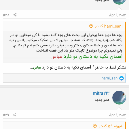
عضو جدید
ه
ا
:
#28
Apr 6, 2012
hami_sani گفت:
بچه ها تورو خدا بیخیال این بحث های بچه گانه بشید.تا کی میخاین تو سر
وکله هم بزنید.بخدا زشته که همه جا میاین ادمارو تفکیک میکنید.یادمون نره
ادم ها ادمن و خطا میکنن .دختر وپسر فرقی نداره.سعی کنیم ادم تر بشیم.
ولی نمیدونم چرا موضوع تاپیک منو یاد این قطعه انداخت:
اسمان تکیه به دستان تو دارد
عباس
تشکر فقط به خاطر " آسمان تکیه به دستان تو دارد
...
عباس
کلیک کنید تا باز شود...
و
hami_sani
ا
ک
ن
mitra212
ش
عضو جدید
ه
ا
:
#29
Apr 6, 2012
شهرام 59 گفت: