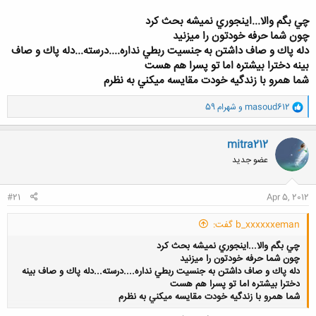
چي بگم والا...اينجوري نميشه بحث كرد
چون شما حرفه خودتون را ميزنيد
کلیک کنید تا باز شود...
دله پاك و صاف داشتن به جنسيت ربطي نداره....درسته...دله پاك و صاف
بينه دخترا بيشتره اما تو پسرا هم هست
شما همرو با زندگيه خودت مقايسه ميكني به نظرم
و
masoud612
و
شهرام 59
ا
ک
ن
mitra212
ش
عضو جدید
ه
ا
:
#21
Apr 5, 2012
b_xxxxxxeman گفت:
چي بگم والا...اينجوري نميشه بحث كرد
چون شما حرفه خودتون را ميزنيد
دله پاك و صاف داشتن به جنسيت ربطي نداره....درسته...دله پاك و صاف بينه
دخترا بيشتره اما تو پسرا هم هست
شما همرو با زندگيه خودت مقايسه ميكني به نظرم