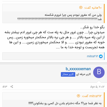
90هانیه گفت:
ولی من که مغرور نبودم پس چرا غرورم شکسته
شد؟؟؟؟؟؟؟؟؟؟؟؟؟؟؟؟؟؟؟؟؟؟؟؟؟؟؟؟؟؟؟؟؟؟؟؟؟؟؟؟؟؟؟؟؟؟؟؟؟؟؟؟؟؟؟؟
بگو خدا رو شکر...
میدونی چرا.... چون غرور مثل یه پله ست که هر چی غرور ادم بیشتر بشه
از این پله میره بالاتر .... و هر چی بره بالاتر محکمتر میخوره زمبن...پس
خوبه که مغرور نبودی ...... .و الا محکمتر میخوردی زمین..... و این ها
کلیک کنید تا باز شود...
همه تجربست و توجه خدا به ما ....
و
mitra212
ا
ک
ن
b_xxxxxxeman
B
ش
کاربر حرفه ای
کاربر ممتاز
ه
ا
:
#13
Apr 5, 2012
mitra212 گفت:
به نظر شما چرا؟! مگه دخترام بلدن دل کسی رو بشکونن؟!!!!!