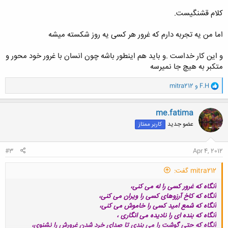
کلام قشنگیست.
سهراب سپهري
اما من یه تجربه دارم که غرور هر کسی یه روز شکسته میشه
و این کار خداست .و باید هم اینطور باشه چون انسان با غرور خود محور و
متکبر به هیچ جا نمیرسه
و
F.H
و
mitra212
ا
ک
ن
me.fatima
ش
عضو جدید
کاربر ممتاز
ه
ا
:
#3
Apr 4, 2012
mitra212 گفت:
آنگاه که غرور کسی را له می کنی،
آنگاه که کاخ آرزوهای کسی را ویران می کنی،
آنگاه که شمع امید کسی را خاموش می کنی،
آنگاه که بنده ای را نادیده می انگاری ،
آنگاه که حتی گوشت را می بندی تا صدای خرد شدن غرورش را نشنوی،