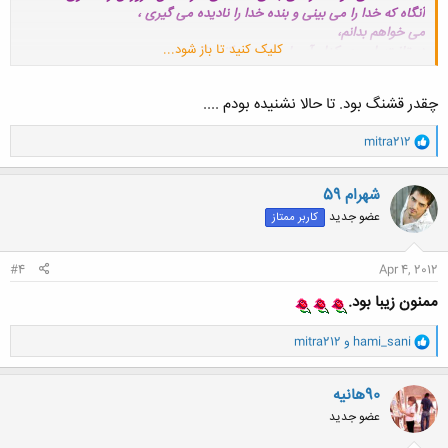
آنگاه که خدا را می بینی و بنده خدا را نادیده می گیری ،
می خواهم بدانم،
کلیک کنید تا باز شود...
دستانت رابسوی کدام آسمان دراز می کنی تابرای
خوشبختی خودت دعا کنی؟!!
چقدر قشنگ بود. تا حالا نشنیده بودم ....
سهراب سپهري
و
mitra212
ا
ک
ن
شهرام 59
ش
عضو جدید
کاربر ممتاز
ه
ا
:
#4
Apr 4, 2012
ممنون زیبا بود.
و
hami_sani
و
mitra212
ا
ک
ن
90هانیه
ش
عضو جدید
ه
ا