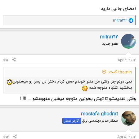
امضای جالبی دارید
و
mitra212
ا
ک
ن
mitra212
ش
عضو جدید
ه
ا
:
#11
Apr 4, 2012
thamin گفت:
نمی دونم چرا وقتی من متنو خوندم حس کردم دخترا دل پسرا رو میشکونن
ببخشید اشتباه متوجه شدم
وقتی تقدیمشو تا تهش بخونین متوجه میشین مفهومشو....!!!!!!
mostafa ghodrat
همکار مدیر مهندسی برق
کاربر ممتاز
#12
Apr 5, 2012