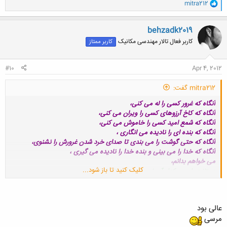
و
mitra212
ا
کلیک کنید تا باز شود...
ک
ن
behzadk2019
ش
کاربر فعال تالار مهندسی مکانیک
کاربر ممتاز
ه
ا
:
#10
Apr 4, 2012
mitra212 گفت:
آنگاه که غرور کسی را له می کنی،
آنگاه که کاخ آرزوهای کسی را ویران می کنی،
آنگاه که شمع امید کسی را خاموش می کنی،
آنگاه که بنده ای را نادیده می انگاری ،
آنگاه که حتی گوشت را می بندی تا صدای خرد شدن غرورش را نشنوی،
آنگاه که خدا را می بینی و بنده خدا را نادیده می گیری ،
می خواهم بدانم،
کلیک کنید تا باز شود...
دستانت رابسوی کدام آسمان دراز می کنی تا برای
خوشبختی خودت دعا کنی؟!!
سهراب سپهري
عالی بود
مرسی