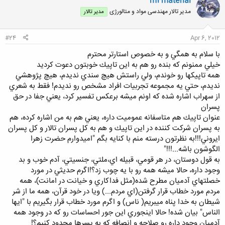
m4material
ش
مدیر تالار مهندسی مواد و متالورژی
مدیر تالار
ه
ا
:
#24
Apr 6, 2012
با سلام به همگي و به خصوص استارتر محترم
خيلي ممنونم كه بنده رو هم به اين تاپيك خوبتون دعوت كرديد
همه تاپيكها رو خوندم، ولي راستش هيچ سندي نديدم، هيچ پژوهشي
نديدم، حتي يه مجموعه تجربيات افراد مشخص رو نديدم! فقط به شعري
از سهراب اشاره شده كه اونم ميشه برعكس تفسير كرد، يعني جفا در حق
پسران
عنوان تاپيك هم متاسفانه عموميت داره، يعني هم به من اشاره كرده، هم
به پسران شركت كننده در اين تاپيك و هم به كل پسران تالار و كل پسران
ايروني!!!به نظرتون درسته منم با كنايه بگم "اميدوارم حضرت زهرا
الگوشون باشه...!!!"
به قول دوستان، در هر قومي، قبيله اي،‌ملتي، جنسيتي، آدم خوب و بد
وجود داره، حالا ميشه همه رو با يه چوب زد؟!اگرم حديثي در مورد
خصلتهاي آدميان مطرح شده(مثل فداكاري و خيانت در امانت)،‌ همه
مردم مورد خطاب قرار گرفتن(اي مردم...) ويا در خود قرآن،‌ همه ما از شر
شيطان به خدا پناه ميبريم( ناس) و اگرم مورد خطاب قرار بگيريم با "ايها
الناس" بيان شده! حالا اينجوري اين جور احساسات رو كه در وجود همه
آدميان وجود داره رو صلاحه و انصافه كه به پسرها محدود كنيم؟!