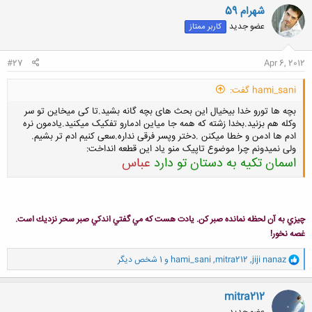
ن
شهرام 59
ش
عضو جدید
کاربر ممتاز
ه
ا
:
#27
Apr 6, 2012
hami_sani گفت:
بچه ها تورو خدا بیخیال این بحث های بچه گانه بشید.تا کی میخاین تو سر
وکله هم بزنید.بخدا زشته که همه جا میاین ادمارو تفکیک میکنید.یادمون نره
ادم ها ادمن و خطا میکنن .دختر وپسر فرقی نداره.سعی کنیم ادم تر بشیم.
ولی نمیدونم چرا موضوع تاپیک منو یاد این قطعه انداخت:
اسمان تکیه به دستان تو دارد
عباس
کلیک کنید تا باز شود...
چيزي به آن لحظه نمانده صبر كن. يادت هست كه مي گفتي اندكي صبر سحر نزديك است.
غصه نخور!
و
jiji nanaz
,
mitra212
,
hami_sani
و 1 شخص دیگر
ا
ک
ن
mitra212
ش