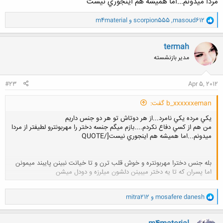
مردا ميدونم...اما هميشه هم اينجوري نيست
و
masoud612
,
scorpion555
و
m4material
ا
ک
ن
termah
ش
مدیر بازنشسته
ه
ا
:
#23
Apr 5, 2012
b_xxxxxxeman گفت:
يكي مرده يكي نامرد...از هر دوتاش تو هر دو جنس داريم
من هم از كسي دفاع نكردم....بازم ميگم جنسه دختر را مهربونترو لطيفتر از مردا
ميدونم...اما هميشه هم اينجوري نيست[/QUOTE
بله جنس دخترا مهربونتره و خوش قلب ترن و تا خیانت نبینن پایبند میمونن
اما پسران که تا یه دختر میبینن دلشون میلرزه و دودل میشن
کلیک کنید تا باز شود...
و
mosafere danesh
و
mitra212
ا
ک
ن