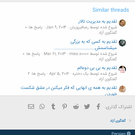
Similar threads
تقدیم به مدیریت تالار
شروع شده توسط رضافیروزیان
Jan 9, 2014
پاسخ ها: 0
گفتگوی آزاد
تقدیم به کسی که به بزرگی
میشناسمش..................................
شروع شده توسط miss.x0000
Mar 21, 2013
پاسخ ها: 0
گفتگوی آزاد
تقدیم به بی بی دوعالم
شروع شده توسط یک دختره
Apr 5, 2012
پاسخ ها: 2
گفتگوی آزاد
تقدیم به همه ی انهایی که فکر میکنن در عشق شکست
خوردن
شروع شده توسط mosafere danesh
Apr 1, 2012
پاسخ ها: 35
گفتگوی آزاد
فیسبوک
تویتر
Reddit
Pinterest
Tumblr
ایمیل
WhatsApp
اشتراک گذاری:
تقدیم به او که میداند حرف دلم را......
شروع شده توسط maryam18
Mar 18, 2012
پاسخ ها: 1
گفتگوی آزاد
گفتگوی آزاد
Persian