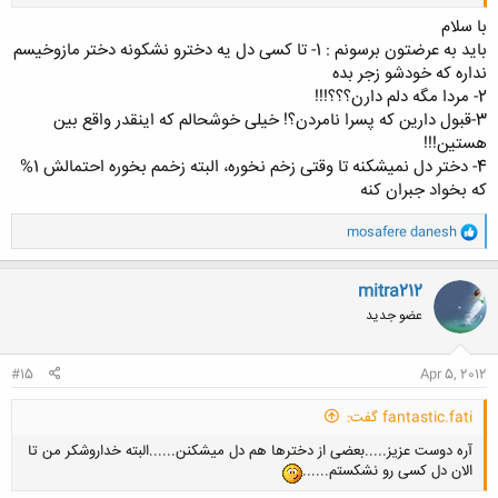
با سلام
باید به عرضتون برسونم : 1- تا کسی دل یه دخترو نشکونه دختر مازوخیسم
کلیک کنید تا باز شود...
نداره که خودشو زجر بده
2- مردا مگه دلم دارن؟؟؟!!!
3-قبول دارین که پسرا نامردن؟! خیلی خوشحالم که اینقدر واقع بین
هستین!!!
4- دختر دل نمیشکنه تا وقتی زخم نخوره، البته زخمم بخوره احتمالش 1%
که بخواد جبران کنه
و
mosafere danesh
ا
ک
ن
mitra212
ش
عضو جدید
ه
ا
:
#15
Apr 5, 2012
fantastic.fati گفت:
آره دوست عزیز.....بعضی از دخترها هم دل میشکنن......البته خداروشکر من تا
الان دل کسی رو نشکستم......