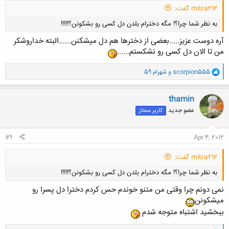
mitra212 گفت:
به نظر شما چرا؟! مگه دخترام بلدن دل کسی رو بشکونن؟!!!!!
آره دوست عزیز.....بعضی از دخترها هم دل میشکنن......البته خداروشکر
من تا الان دل کسی رو نشکستم......
و
scorpion555
و
شهرام 59
ا
ک
کلیک کنید تا باز شود...
ن
thamin
ش
عضو جدید
کاربر ممتاز
ه
ا
:
#9
Apr 4, 2012
mitra212 گفت:
به نظر شما چرا؟! مگه دخترام بلدن دل کسی رو بشکونن؟!!!!!
نمی دونم چرا وقتی من متنو خوندم حس کردم دخترا دل پسرا رو
میشکونن
ببخشید اشتباه متوجه شدم