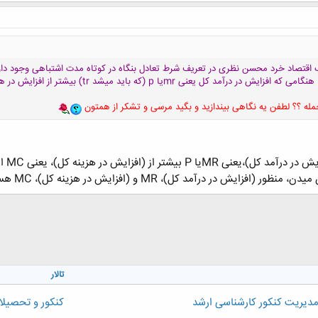
 عزیز درسته که صفحه 244 کتاب اقتصاد خرد محسن نظری در تعریف شرط تعادل بنگاه در کوتاه مدت اشتبا
یا p (که باید میشد tr) بیشتر از افزایش در هزینه کل یعنی mc (باید میشد tc)است
جمله ؟؟ لطفن یه نگاهی بیندازید و بگید مرسی و تشکر از همتون
درآمد کل)،یعنی MRیا P بیشتر از (افزایش در هزینه کل)، یعنی MC است.
تالار
دیریت کنکور کارشناسی ارشد
کنکور و تحصیلا