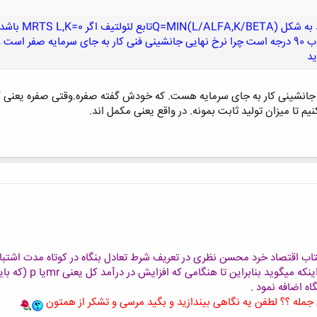
سلام دوستان س
ید
ایی فنی جانشینی کار به جای سرمایه هست. که خودش گفته صفره.وقتی صفره یعنی ک
یم تا میزان تولید ثابت بمونه. در واقع یعنی مکمل اند.
کلیک کنید تا باز شود...
تان عزیز درسته که صفحه 244 کتاب اقتصاد خرد محسن نظری در تعریف شرط تعادل بنگاه در کوت
نگاه اضافه نمود
.
ن جمله ؟؟ لطفن یه نگاهی بیندازید و بگید مرسی و تشکر از همتون