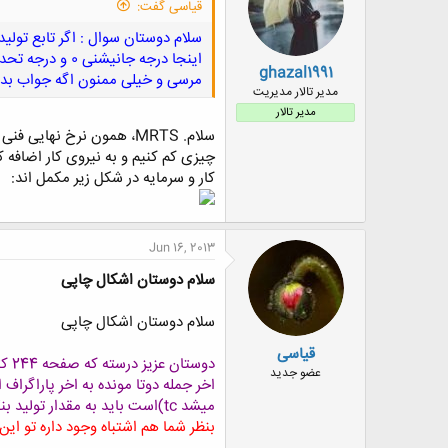
قیاسی گفت:
ghazal1991
مرسی و خیلی ممنون اگه جواب بد
مدیر تالار مدیریت
مدیر تالار
سلام. MRTS، همون نرخ نه
چیزی کم کنیم و به نیروی کار اضافه کن
کار و سرمایه در شکل زیر مکمل اند:
Jun 16, 2013
سلام دوستان اشکال چاپی
سلام دوستان اشکال چاپی
قیاسی
دوس
عضو جدید
میشد tc)است
باید به مقدار تولید ب
بنظر شما هم اشتباه وجود داره تو ای