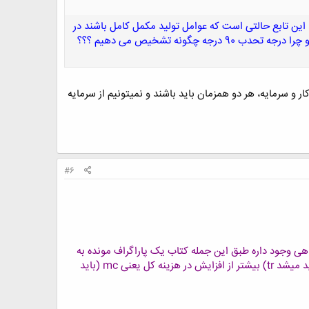
وال : اگر تابع تولید به شکل Q=MIN(L/ALFA,K/BETA)تابع لئولتیف اگر MRTS L,K=0 باشد این تابع حالتی است که عوامل تولید مکمل کامل باشند در
اینجا درجه جانیشنی 0 و درجه تحدب 90 درجه است چرا نرخ نهایی جانشینی فنی کار به جای سرمایه صفر است و چرا درجه تحدب 90 درجه چگونه تشخیص می دهیم ؟؟؟
ار و سرمایه، هر دو همزمان باید باشند و نمیتونیم از سرمایه
#6
اه مدت اشتباهی وجود داره طبق این جمله کتاب یک پاراگراف مونده به
اخر جمله دوتا مونده به اخر پاراگراف اینکه میگوید بنابراین تا هنگامی که افزایش در درآمد کل یعنی mrیا p (که باید میشد tr) بیشتر از افزایش در هزینه کل یعنی mc (باید