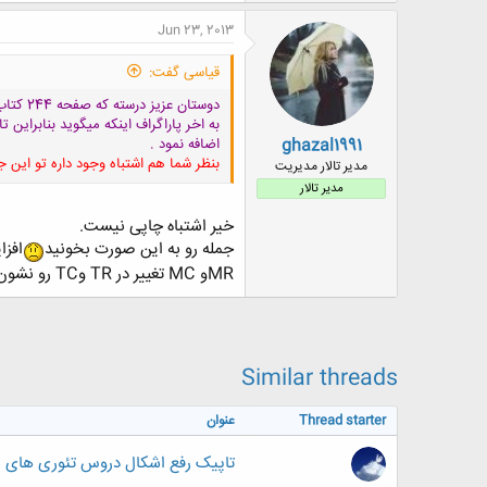
Jun 23, 2013
قیاسی گفت:
دوستان
به اخر پاراگراف اینکه میگوید بنابراین تا هنگامی که افزایش در درآمد کل یعنی mr
ghazal1991
اضافه نمود
.
بنظر شما هم اشتباه وجود داره تو این 
مدیر تالار مدیریت
مدیر تالار
خیر اشتباه چاپی نیست.
جمله رو به این صورت بخونید
افزایش در 
MRو MC تغییر در TR وTC رو نشون میدن، منظور (افزایش در درآمد کل)، MR و (افزایش در هزینه کل)، MC هست.
Similar threads
Thread starter
عنوان
تاپیک رفع اشکال دروس تئوری های م