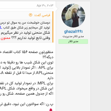
ض
Apr 30, 2013
و
ع
قیاسی گفت:
L
تولید کل میخایم زیر شکل طبق کتاب
ghazal1991
شکل منحنی تو
لید در نظر میگیریم 
مدیر تالار مدیریت
وقتی تابع تول
ید نداریم
؟؟؟
ممنون ا
مدیر تالار
منظورتون صفحه 6
دیگه؟!!
توی این شکل شیب ها رو دقیقا به دس
داره.
برای MPL: در نمودار تولید کل در نقطه L0، جهت تقعر عوض شده، پس میشه نقطه ماکسیمم MPL، و در نقطه B، مشتق صفره، پس MPL، در نقطه B، صفره.
این شکل در واقع میخواد، شکل APL و MPL در حالت معمول نشون بده، و نیازی به دونستن دقیق شیب یا معادله تابع کل نداره.
اگه از جدول همین صفحه، شکل رو رسم
پ.ن: اگه سوالتون این نبود، دقیق ت