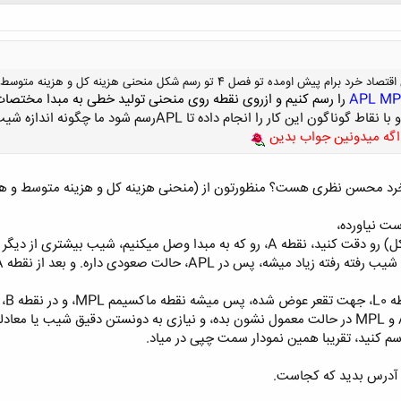
دوستان خوشبخت من یه سوال تو درس اقتصاد خرد برام پیش اومده تو فصل 4 تو رس
MP
APL
را رسم کنیم و
ازروی نقطه روی منحنی تولید خطی به مبدا مختصات
و
با ن
قا
ط گوناگون این کار را انجام دا
ده تا
APLرسم شود ما چ
گونه اندازه شیب
گه میدون
ین جواب بدی
ن
15 کتاب اقتصاد خرد محسن نظری هست؟ منظورتون از (منحنی هزینه کل و هزینه متوسط
ت نیاورده،
برای APL : اگر نمودار بالایی (تولید کل) رو دقت کنید، نقطه A، رو که به مبدا 
 کنید، تقریبا همین نمودار سمت چپی در میاد.
ر آدرس بدید که کجاست.