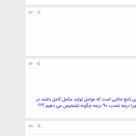
#3
#4
 اگر تابع تولید به شکل Q=MIN(L/ALFA,K/BETA)تابع لئولتیف اگر MRTS L,K=0 باشد این تابع حالتی است که عوامل تولید مکمل کامل باشند در
اینجا درجه جانیشنی 0 و درجه تحدب 90 درجه است چرا نرخ نهایی جانشینی فنی کار به جای سرمایه صفر است و چرا درجه تحدب 90 درجه چگونه تشخیص می دهیم ؟؟؟
#5