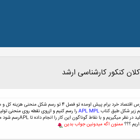
لان کنکور کارشناسی ارشد
دوستان خوشبخت من یه سوال تو درس اقتصاد خرد برام پیش اومد
یم زیر شکل طبق کتاب
MPL
APL
را رسم کنیم و
ازروی نقطه روی منحنی تول
ید در نظر میگیریم و
با ن
قا
ط گوناگون این کار را انجام دا
ده تا
APLرسم شود ما چ
اریم
؟؟؟
ممنون اگه میدون
ین جواب بدی
ن