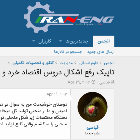
انجمن
جدیدترین‌ها
کاربران
ارسال های جدید
جستجو در تالارها
انجمن
علوم انسانی
مدیریت
کنکور و تحصیلات تکمیلی
تاپیک رفع اشکال دروس اقتصاد خرد و ک
ش
ت
قیاسی
Apr 29, 2013
ر
ا
و
ر
Apr 29, 2013
ع
ی
ک
خ
ن
ش
نمیدن و ما از منحنی تولید کل میخا
ن
ر
دستگاه مختصات
زیر شکل منحنی تو
ل
د
و
منحنی را میکشیم وقتی تابع تول
ید ند
قیاسی
ه
ع
م
عضو جدید
و