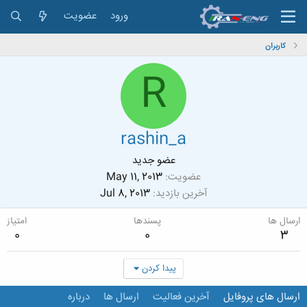
ورود
عضویت
کاربران
R
rashin_a
عضو جدید
عضویت
May 11, 2013
آخرین بازدید
Jul 8, 2013
ارسال ها
پسندها
امتیاز
0
0
3
پیدا کردن
ارسال های پروفایل
آخرین فعالیت
ارسال ها
درباره