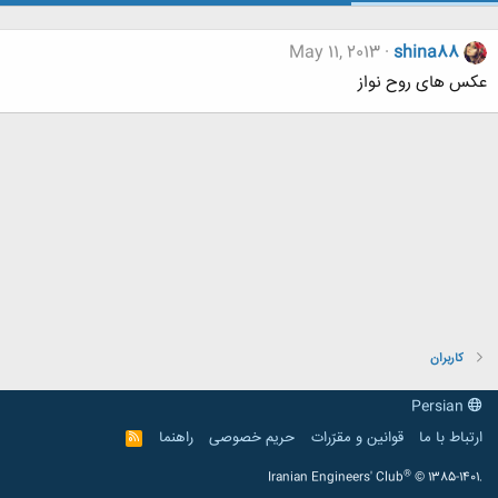
May 11, 2013
shina88
عکس های روح نواز
کاربران
Persian
ارتباط با ما
قوانین و مقرّرات
حریم خصوصی
راهنما
R
S
S
®
Iranian Engineers' Club
© 1385-1401.