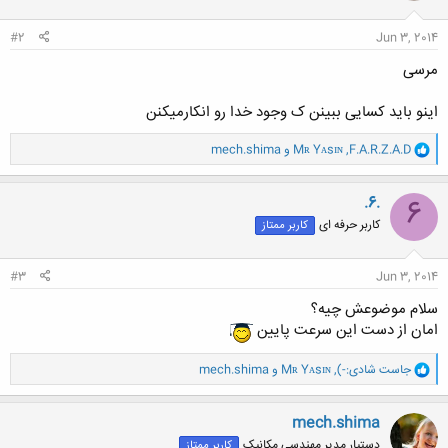
#2
Jun 3, 2014
مرسی
اینو باید کسایی ببینن ک وجود خدا رو انکارمیکنن
و
F.A.R.Z.A.D
,
Mʀ Yᴀsɪɴ
و
mech.shima
ا
ک
ن
.6.
6
ش
کاربر حرفه ای
کاربر ممتاز
ه
ا
:
#3
Jun 3, 2014
سلام موضوعش چیه؟
امان از دست این سرعت پایین
و
جاست شادی:-)
,
Mʀ Yᴀsɪɴ
و
mech.shima
ا
ک
ن
mech.shima
ش
دستیار مدیر مهندسی مکانیک
کاربر ممتاز
ه