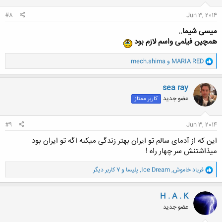
:
#8
Jun 3, 2014
میسی شیما..
همچین فیلمی واسم لازم بود
و
MARIA RED
و
mech.shima
ا
ک
ن
sea ray
ش
عضو جدید
کاربر ممتاز
ه
ا
:
#9
Jun 3, 2014
این که از آدمای سالم تو ایران بهتر زندگی میکنه اگه تو ایران بود
میذاشتنش سر چهار راه !
و
فریاد خاموش
,
Ice Dream
,
پلیسا
و 7 کاربر دیگر
ا
ک
ن
H . A . K
ش
عضو جدید
ه
ا