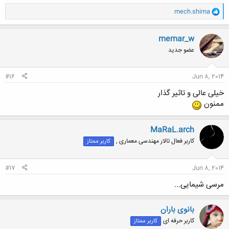
و
mech.shima
ا
ک
ن
memar_w
ش
عضو جدید
ه
ا
:
#16
Jun 8, 2014
خیلی عالی و تاثیر گذار
ممنون
MaRaL.arch
کاربر فعال تالار مهندسی معماری ,
کاربر ممتاز
#17
Jun 8, 2014
مرسی شیمایی...
بانوی باران
کاربر حرفه ای
کاربر ممتاز