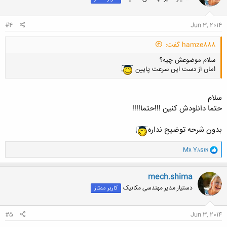
ا
:
#4
Jun 3, 2014
hamze888 گفت:
سلام موضوعش چیه؟
امان از دست این سرعت پایین
سلام
حتما دانلودش کنین !!!حتما!!!!
بدون شرحه توضیح نداره
و
Mʀ Yᴀsɪɴ
ا
ک
ن
mech.shima
ش
دستیار مدیر مهندسی مکانیک
کاربر ممتاز
ه
ا
:
#5
Jun 3, 2014