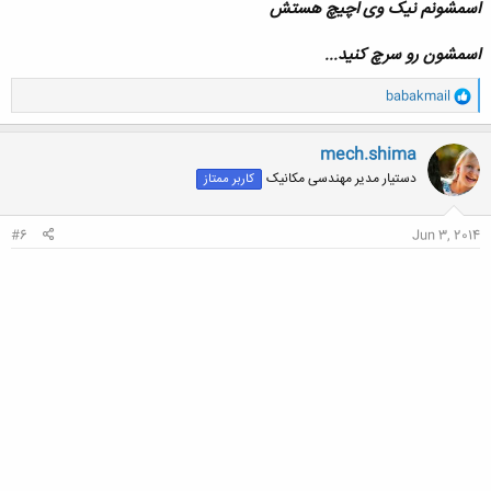
اسمشونم نیک وی اچیچ هستش
اسمشون رو سرچ کنید...
و
babakmail
ا
ک
ن
mech.shima
ش
دستیار مدیر مهندسی مکانیک
کاربر ممتاز
ه
ا
:
#6
Jun 3, 2014