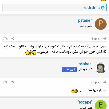
و
mech.shima
ا
ک
ن
pateneh
P
ش
عضو جدید
ه
ا
:
#25
Sep 7, 2014
گه میشه فیلم سخنرانیشوکامل بذارین واسه دانلود...فک کنم
سلام ببخشید...ا
کاملش حول حوش یکی دوساعت باشه...مرسی...
shahab.
کاربر حرفه ای
کاربر ممتاز
#26
Sep 7, 2014
بسیار زیبا بود ممنون
"escape"
E
عضو جدید