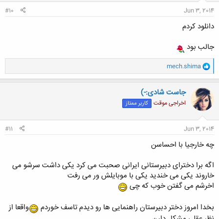
:
#10
Jun 3, 2014
دانلود کردم
جالب بود
و
mech.shima
ا
ک
ن
جاست شادی:-)
ش
اخراجی موقت
کاربر ممتاز
ه
ا
:
#11
Jun 3, 2014
چه خارجیا با احساسن
اگه برا دخترای دبیرستانی ایرانی صحبت می کرد یکی داشت سرشو می
خاروند یکی می خندید یکی با موبایلش ور می رفت
اخرشم می گفتن خوب که چی
بخدا امروز دختر دبیرستان راهنمایی ها رو دیدم تاسف خوردم
واقعا از
نظر عقلی مشکل دارن