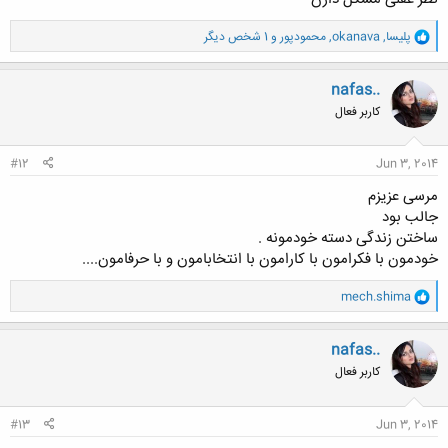
و
پلیسا
,
okanava
,
محمودپور
و 1 شخص دیگر
ا
ک
ن
nafas..
ش
کاربر فعال
ه
ا
:
#12
Jun 3, 2014
مرسی عزیزم
جالب بود
ساختن زندگی دسته خودمونه .
خودمون با فکرامون با کارامون با انتخابامون و با حرفامون....
و
mech.shima
ا
ک
ن
nafas..
ش
کاربر فعال
ه
ا
:
#13
Jun 3, 2014