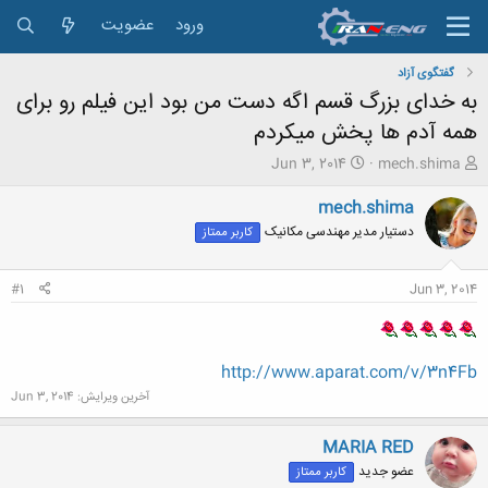
ورود
عضویت
گفتگوی آزاد
به خدای بزرگ قسم اگه دست من بود این فیلم رو برای
همه آدم ها پخش میکردم
ش
ت
Jun 3, 2014
mech.shima
ر
ا
و
ر
mech.shima
ع
ی
دستیار مدیر مهندسی مکانیک
کاربر ممتاز
ک
خ
ن
ش
ن
ر
#1
Jun 3, 2014
د
و
ه
ع
م
و
http://www.aparat.com/v/3n4Fb
ض
و
آخرین ویرایش:
Jun 3, 2014
ع
MARIA RED
عضو جدید
کاربر ممتاز