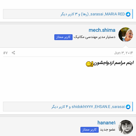
و
MARIA RED
,
sarasai
,
(رها)
و 3 کاربر دیگر
ا
ک
ن
mech.shima
ش
دستیار مدیر مهندسی مکانیک
کاربر ممتاز
ه
ا
:
#7
Jun 3, 2014
اینم مراسم ازدواجشون
و
sarasai
,
EHSAN.E
,
shidokht777
و 4 کاربر دیگر
ا
ک
ن
hanane1
ش
عضو جدید
کاربر ممتاز
ه
ا