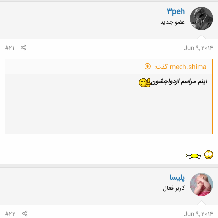
3peh
عضو جدید
#21
Jun 9, 2014
mech.shima گفت:
اینم مراسم ازدواجشون
پلیسا
کاربر فعال
#22
Jun 9, 2014