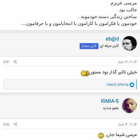
مرسی عزیزم
جالب بود
ساختن زندگی دسته خودمونه .
خودمون با فکرامون با کارامون با انتخابامون و با حرفامون....
eb@d
کاربر حرفه ای
کاربر ممتاز
#14
Jun 3, 2014
خیلی تاثیر گذار بود ممنون
و
mech.shima
ا
ک
ن
KiMiA-S
ش
عضو جدید
ه
ا
:
#15
Jun 4, 2014
مرسی شیما جان..