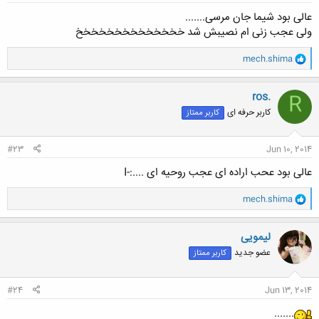
عالی بود شیما جان مرسی.......
ولی عجب زنی ام نصیبش شد خخخخخخخخخخخخخخ
و
mech.shima
ا
ک
ن
ros.
R
ش
کاربر حرفه ای
کاربر ممتاز
ه
ا
:
#23
Jun 10, 2014
عالی بود عحب اراده ای عجب روحیه ای ....:-I
و
mech.shima
ا
ک
ن
لیمویی
ش
عضو جدید
کاربر ممتاز
ه
ا
:
#24
Jun 13, 2014
.......