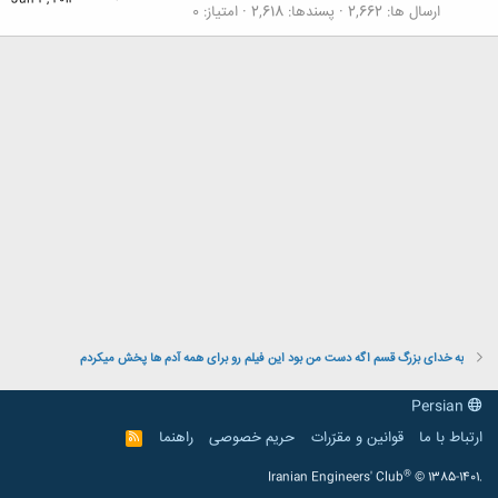
Jun 3, 2014
ارسال ها
2,662
پسندها
2,618
امتیاز
0
به خدای بزرگ قسم اگه دست من بود این فیلم رو برای همه آدم ها پخش میکردم
Persian
ارتباط با ما
قوانین و مقرّرات
حریم خصوصی
راهنما
R
S
S
®
Iranian Engineers' Club
© 1385-1401.