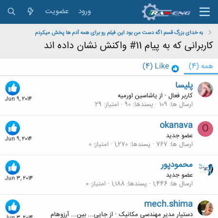
ورود
عضویت
به خدای بزرگ قسم اگه دست من بود این فیلم رو برای همه آدم ها پخش میکردم
کاربرانی که به پیام 11# واکنش نشان داده اند
همه
(4)
Like
(4)
پلیسا
کاربر فعال
·
از
یاشاسین اورمیه
Jun 9, 2014
ارسال ها
109
پسندها
90
امتیاز
29
okanava
O
عضو جدید
Jun 9, 2014
ارسال ها
767
پسندها
1,270
امتیاز
0
محمودپور
عضو جدید
Jun 3, 2014
ارسال ها
1,446
پسندها
1,188
امتیاز
0
mech.shima
دستیار مدیر مهندسی مکانیک
·
از
جایی... بین... آرزوهام