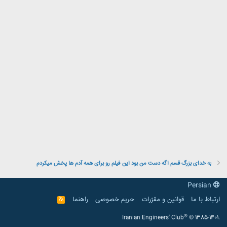
به خدای بزرگ قسم اگه دست من بود این فیلم رو برای همه آدم ها پخش میکردم
Persian
ارتباط با ما
قوانین و مقرّرات
حریم خصوصی
راهنما
R
S
S
®
Iranian Engineers' Club
© 1385-1401.