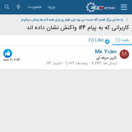
ورود
عضویت
به خدای بزرگ قسم اگه دست من بود این فیلم رو برای همه آدم ها پخش میکردم
کاربرانی که به پیام 4# واکنش نشان داده اند
همه
(1)
Like
(1)
Mʀ Yᴀsɪɴ
M
کاربر حرفه ای
Jun 3, 2014
ارسال ها
7,764
پسندها
9,079
امتیاز
113