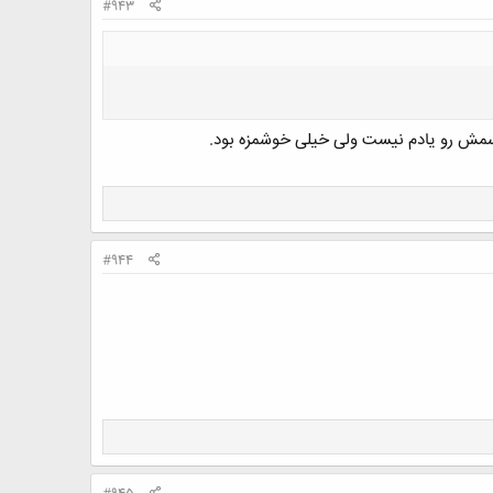
#943
اسمش رو یادم نیست ولی خیلی خوشمزه بود.
#944