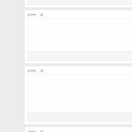
#934
#935