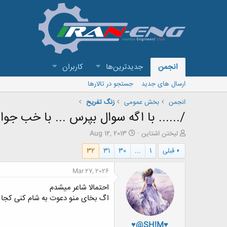
انجمن
جدیدترین‌ها
کاربران
ارسال های جدید
جستجو در تالارها
انجمن
بخش عمومی
زنگ تفريح
/...... با اگه سوال بپرس ... با خب جواب
ش
ت
لیختن اشتاین
Aug 12, 2013
ر
ا
قبلی
1
...
30
31
32
و
ر
ع
ی
ک
خ
Mar 27, 2026
ن
ش
احتمالا شاعر میشدم
ن
ر
د
و
اگ بخای منو‌ دعوت به شام کنی کجا 
ه
ع
م
♥@SH!M♥
و