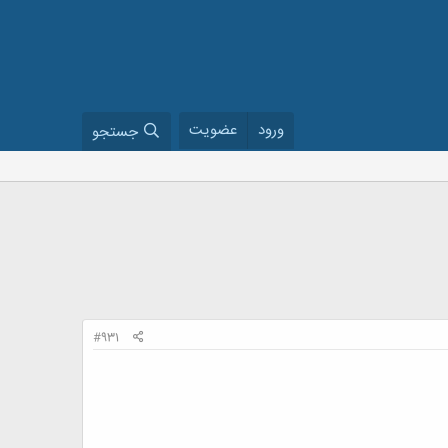
ورود
عضویت
جستجو
#931