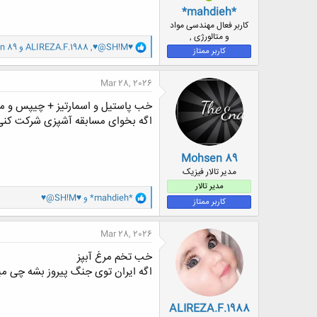
*mahdieh*
کاربر فعال مهندسی مواد
و متالورژی ,
و
♥@SH!M♥
,
ALIREZA.F.1988
و
n 89
کاربر ممتاز
ا
ک
ن
Mar 28, 2026
ش
ه
خب پاستیل و اسمارتیز + چیپس و 
ا
اگه بخوای مسابقه آشپزی شرکت کن
:
Mohsen 89
مدیر تالار فیزیک
مدیر تالار
و
*mahdieh*
و
♥@SH!M♥
کاربر ممتاز
ا
ک
ن
Mar 28, 2026
ش
ه
خب تخم مرغ آبپز
ا
اگه ایران توی جنگ پیروز بشه چی م
:
ALIREZA.F.1988