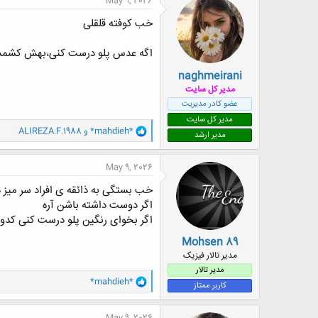
May 9, 2026
ش
ه
خب کوفته قلقلی
ا
:
اگه عدس پلو درست کنی،بهش کشمش
naghmeirani
مدیر کل سایت
عضو کادر مدیریت
مدیر کل سایت
و
*mahdieh*
و
ALIREZA.F.1988
مدیر ارشد
ا
ک
ن
May 9, 2026
ش
ه
خب بستگی به ذائقه ی افراد سر میز د
ا
اگر دوست داشته باشن آره
:
اگر بخوای رنگین پلو درست کنی کد
Mohsen 89
مدیر تالار فیزیک
مدیر تالار
و
*mahdieh*
کاربر ممتاز
ا
ک
ن