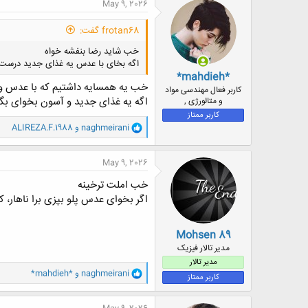
ن
May 9, 2026
ش
ه
frotan68 گفت:
ا
:
خب شاید رضا بنفشه خواه
اگه بخای با عدس یه غذای جدید درست 
*mahdieh*
خب یه همسایه داشتیم که با عدس و ک
کاربر فعال مهندسی مواد
اگه یه غذای جدید و آسون بخوای بگ
و متالورژی ,
کاربر ممتاز
و
naghmeirani
و
ALIREZA.F.1988
ا
ک
ن
May 9, 2026
ش
ه
خب املت ترخینه
ا
اگر بخوای عدس پلو بپزی برا ناهار،
:
Mohsen 89
مدیر تالار فیزیک
مدیر تالار
و
naghmeirani
و
*mahdieh*
کاربر ممتاز
ا
ک
ن