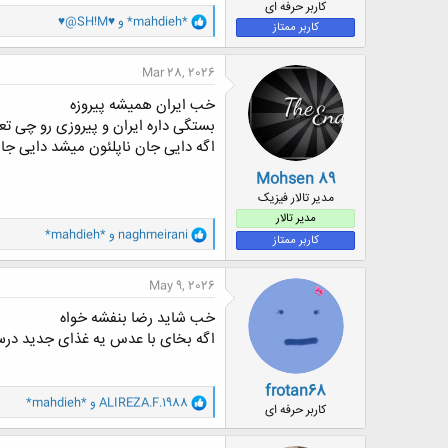
کاربر حرفه ای
و
*mahdieh*
و
♥@SH!M♥
کاربر ممتاز
ا
ک
ن
Mar 28, 2026
ش
ه
خب ایران همیشه پیروزه
ا
بستگی داره ایران و پیروزی رو چی ت
:
اگه دایی جان ناپلئون میشد دایی جا
Mohsen 89
مدیر تالار فیزیک
مدیر تالار
و
naghmeirani
و
*mahdieh*
کاربر ممتاز
ا
ک
ن
May 9, 2026
ش
ه
خب شاید رضا بنفشه خواه
ا
اگه بخای با عدس یه غذای جدید در
:
frotan68
و
ALIREZA.F.1988
و
*mahdieh*
کاربر حرفه ای
ا
ک