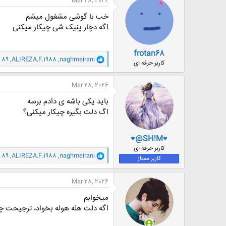
Mar 28, 2026
ش
ه
خب با گوشی مشغول میشم
ا
اگه دچار پنیک شی چیکار میکنی
:
frotan68
و
 89
,
ALIREZA.F.1988
,
naghmeirani
کاربر حرفه ای
ا
ک
ن
Mar 28, 2026
ش
ه
باید یکی باشه ی دادم برسه
ا
اگ دلت بگیره چیکار میکنی؟
:
♥@SH!M♥
کاربر حرفه ای
و
 89
,
ALIREZA.F.1988
,
naghmeirani
کاربر ممتاز
ا
ک
ن
Mar 28, 2026
ش
ه
میخوابم
ا
اگه دلت هله هوله بخواد، ترجیحت چ
: