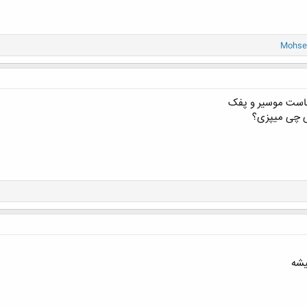
Mohse
ماست موسیر و پفک
ی چی میپزی؟
یشه