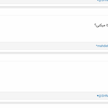
♥@SH!
ا میکنی؟
*mahdie
♥@SH!