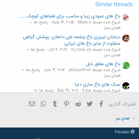
Similar threads
باغ های عمودی زیبا و مناسب برای فضاهای کوچک......
شروع شده توسط lilium.y
Aug 16, 2015
پاسخ ها: 0
فضای سبز
درختان تبریزی باغ چشمه علی دامغان، پوشش گیاهی
متفاوت از سایر باغ های ایرانی
شروع شده توسط ni_rosa_ce
Jul 2, 2012
پاسخ ها: 0
فضای سبز
باغ های معلق بابل
شروع شده توسط afsoon6282
Jun 3, 2012
پاسخ ها: 0
فضای سبز
سبک های باغ سازی دنیا
شروع شده توسط Lina!
Dec 31, 2011
پاسخ ها: 10
فضای سبز
فیسبوک
تویتر
Reddit
Pinterest
Tumblr
ایمیل
WhatsApp
اشتراک گذاری:
معرفی باغ های دنیـــا
شروع شده توسط afsoon6282
Aug 22, 2011
پاسخ ها: 5
فضای سبز
فضای سبز
Persian