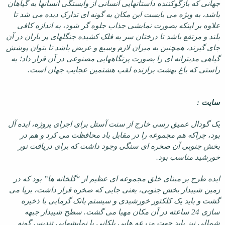
جهانی که بازگوکننده داستانهایی انسانی از وابستگی انسانها به گیاهان
باشد، به ویژه می بایست این مکان به گونه ای تدارک دیده می شد تا
علاوه بر اینکه بصورت نمایشی جذاب جلوه گر شود، به اندازه کافی
بلند و مرتفع باشد تا درختان سر به فلک کشیده جنگلهای پر باران در آن
جای گیرند، همچنین به میزان لازم وسیع و عریض باشد تا بتوان پوشش
گیاهی مدیترانه ای را بصورت پرتگاههایی مصنوعی در آن قرار داد؛ به
راستی که باغ بهشت برازنده لقب هشتمین عجایب جهان است.
سایت :
یک گودال عمیق رسی خارج از سنت آستل برای اجرای پروژه، ایده آل
بود، چراکه هم مجموعه را در مقابل باد محافظت می کرد و هم در
بخش جنوبی آن صخره ای سنگی وجود داشت که برای دریافت نور
خورشید مناسب بود.
ایده طرح بر مبنای خلق مجموعه ای عظیم از “گلخانه ها” بود که در
زمین شیبدار بخش جنوبی، یعنی جایی که صخره قرار داشت، برپا می
گشت و باید یک کلکتور خورشیدی و سیستم بانک گرمایی با ذخیره
سازی 24 ساعته در آن مکان مهیا می گشت. سطح شیبدار جبهه
شمالی نیز باید جهت مزرعه هایی پلکانی با نمایشهایی تندیس گونه