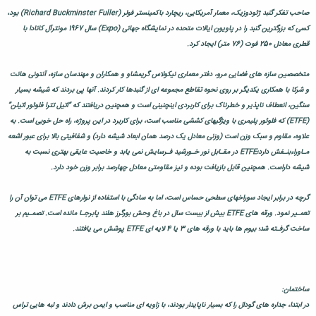
صاحب تفکر گنبد ژئودوزیک، معمار آمریکایی، ریچارد باکمینستر فولر (Richard Buckminster Fuller) بود،
کسی که بزرگترین گنبد را در پاویون ایالات متحده در نمایشگاه جهانی (Expo) سال 1967 مونترآل کانادا با
قطری معادل 250 فوت (76 متر) ایجاد کرد.
متخصصین سازه های فضایی مرو، دفتر معماری نیکولاس گریمشاو و همکاران و مهندسان سازه، آنتونی هانت
و شرکا با همکاری یکدیگر بر روی نحوه تقاطع مجموعه ای از گنبدها کار کردند. آنها پی بردند که شیشه بسیار
سنگین، انعطاف ناپذیر و خطرناک برای کاربردی اینچنینی است و همچنین دریافتند که “اتیل تترا فلوئور اتیلن”
(ETFE) که فلوئور پلیمری با ویژگیهای کششی مناسب است، برای کاربرد در این پروژه، راه حل خوبی است. به
علاوه، مقاوم و سبک وزن است (وزنی معادل یک درصد همان ابعاد شیشه دارد) و شفافیتی بالا برای عبور اشعه
مـاوراءبنـفش دارد؛ETFE در مقـابل نور خـورشید فـرسایش نمی یابد و خاصیت عایقی بهتری نسبت به
شیشه داراست. همچنین قابل بازیافت بوده و نیز مقاومتی معادل چهارصد برابر وزن خود دارد.
گرچه در برابر ایجاد سوراخهای سطحی حساس است، اما به سادگی با استفاده از نوارهای ETFE می توان آن را
تعمـیر نمود. ورقه های ETFE بیش از بیست سال در باغ وحش بورگرز هلند پابرجـا مانده است. تصمـیم بر
ساخت گرفـته شد؛ بیوم ها باید با ورقه های 3 یا 4 لایه ای ETFE پوشش می یافتند.
ساختمان:
در ابتدا، جداره های گودال را که بسیار ناپایدار بودند، با زاویه ای مناسب و ایمن برش دادند و لبه هایی تراس