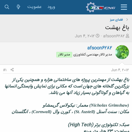
ورود
عضویت
فضای سبز
باغ بهشت
ش
ت
Jun 4, 2012
afsoon6282
ر
ا
و
ر
afsoon6282
ع
ی
مدیر تالار مهندسی كشاورزی
مدیر تالار
ک
خ
ن
ش
ن
ر
#1
Jun 4, 2012
د
و
ه
ع
باغ بهشت از مهمترین پروژه های ساختمانی هزاره و همچنین یکی از
م
بزرگترین گلخانه های جهان است که مکانی برای نمایش وابستگی انسانها
و
به گیاهان و گوناگونی بسیار زیاد آنها می باشد.
ض
و
ع
(Nicholas Grimshaw) معمار: نیکولاس گریمشاو
مکان: سنت آستل (St. Austell) ، کورن وال (Cornwall) ، انگلستان
سبک: تکنولوژی برتر (High Tech)
مساحت: 23 هزار متر مربع