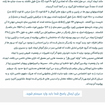
مانند ایجاد کردند. دو هزار تخته سنگ که تعدادی از آنها 40 فوت (12 متر) طول داشتند به سمت جداره ها رانده
شدند تا مجدداً مورد استفاده قرار گیرند و در آنجا ثابت گردیدند.
فونداسیونهای بیوم ها در پایین و بالای دیواره های گودال با 5/6 فوت (2 متر) عرض، 5 فوت (5/1 متر)
ضخامت و 2800 فوت (858 متر) طول گسترانیده شدند.
بیوم ها با جرثقیلی ترکیبی (ایستا و متحرک) و
داربست برپا گشتند. داربستهای 192 فوتی (5/58 متری) ساخته شدند که بلندترین سازه داربستی جهان تا آن
زمان بودند.
داربستها همچنین رکورد بزرگترین حجم سازه را با 9/6 میلیون فوت مکعب (195600 متر مکعب)
شکستند. درصورتیکه اجزاء به دنبال یکدیگر در خطی مستقیم قرار می گرفتند، خطی به طول 230 مایل (370
کیلومتر) ایجاد می کردند.
دو بیوم بوسیله لینک که ساختمانی با سقفی پوشیده از چمن است و ترکیبی زیبا با
مناظر اطراف خود پدید آورده، به یکدیـگر متـصل شـده اند و این احساس را بوجود می آورند که بیـوم ها از
زمین روئیده اند.
گروه طراحی تمایل داشت که فضایی سبز در مرکز گودال ایجاد شود و مسیری برای
بازدیدکنندگان بوجود بیاید تا سایت دلپذیرتر جلوه گر گردد.
تغییرات در وضعیت طبیعی زمین با ایجاد
فضاهایی صمیمی مانند “وایلد کورن وال” و مجسمه هایی غیر معمول که دارای معنای خاصی می باشند، ایجـاد
شد و از وضعیت پیشـین گودال، تنها خاطره ای برجای ماند. مسیرها و شیبراههای پیچدار، تصاویری زیبا از
منظره سازی توسکانی پیش چشم بازدیدکنندگان پدید می آورند.
فضاهای معـماری، تنـها حدود یک چـهارم
سـایت را به خود اختصاص می دهند، بقیه سایت شامل بخشهایی است که هریک مفهوم خاصی دارند و به
میـزان قـابل توجـهی از گیـاهان منطقه معتدل و تنـدیس های طـراحی شـده توسط مشاورین کاربرد زمین
پوشیده گردیده اند.
برای ارسال پاسخ شما باید وارد سیستم شوید.