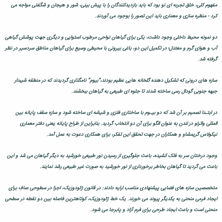
مفهوم کلی، خلق تجربه ای نو بود که باید بازدیدکنندگان را با پیش بینی، شور و هیجان و شگفتی مواجه می
کرد - منظره سازی و معماری باید این تصور را بوجود می آوردند.
دو نمونه محیط داخلی وجود داشت، یکی برای گیاهان نواحی مرطوب استوایی و دیگری جهت پوشش گیاهی
آب و هوای گرم و معتدل؛ در تکمیل این دو، باغی بیرونی با محیطی وسیع برای گیاهان مناطق سردسیر در نظر
گرفته شد.
سازه های درونی که تشکیل دهنده گلخانه هایی عظیم بودند،“بیوم” نامگذاری گردیدند که در منطقه شیبدار
جبهه جنوبی گودال رسی ساخته شدند تا جلوه ای طبیعی به گیاهان ببخشند.
در ابتـدا تصمیم بر آن شد که دو بیـوم با ساختاری فلزی و شیشه ای ساخته شود و سازه سقف پایانه بین
المللی واترلو در لندن به عنوان الگو برای آن دو انتخاب گردید. بنابراین از طراح پایانه یعنی دفتر معماری
نیکولاس گریمشاو و همکاران در جهت تحقق این تفکر، برای همکاری دعوت به عمل آمد.
وجود درختان سر به فلک کشیده، باعث جلوگیری از رسیدن نور طبیعی خورشید به دیگر گیاهان می شد و این
باعث می گردید تا گیاهان بخاطر برخورداری از نور خورشید به صورت غیر طبیعی رشد نمایند.
متخصصین سازه های فضایی پیشنهادی مناسب ارایه دادند: در قانون ژئودوزیک، اجزا در سطوحی صاف برای
ایجاد فرمی منحنی به یکدیگر پیوند می خورند. یک خط ژئودوزیک، کوتاهترین فاصله بین دو نقطه در سطحی
منحنی است و باعث ایجاد طرحی برای فرم آزاد و پابرجا می شود.