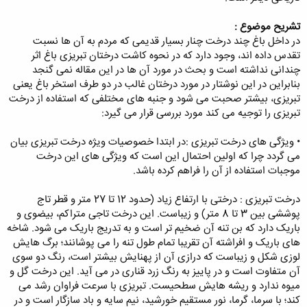
تشریح موضوع :
در داخل باغ چند درخت چنار بسیار قدیمی که مردم به آن ها نسبت
تقدس داده اند، وجود دارد که در نحوه کاشت درختان تبریزی باغ اثر
چندانی نداشته است و بحث در مورد آن ها در این مقاله نمی گنجد
بنابراین در این نوشتار در مورد درختان غالب در دو طرف استخر باغ یعنی
تبریزی، بیشتر صحبت می شود و جنبه های مختلفی که استفاده از درخت
تبریزی را توجیه می کند مورد بررسی قرار می گیرد:
• ویژگی های درخت تبریزی :در ابتدا خصوصیات ویژه درخت تبریزی بیان
می گردد چرا که اولین احتمال این است که ویژگی های این درخت
موجبات استفاده از آن را فراهم کرده باشد.
درخت تبریزی : درختی با ارتفاع زیاد (حدود 12 تا 27 متر و قطر تاج
پوششی بین 3 تا 8 متر) و زیباست. این درخت تاجی متراکم، بیضوی و
باریک دارد که بن تنه آن ضخیم تر است و به تدریج باریک می شود. شاخه
های باریک و افراشته آن تقریبا تمام طول تنه را می پوشانند؛ برگ هایش
لوزی شکل و زیباست که درازی آن از پهنایش بیشتر است، رنگ دو سوی
آن متفاوت است و در پاییز به رنگ زرد قناری در می آید. این درخت گل و
میوه ندارد و ریشه هایش سطحیست. تبریزی با سرعت فراوان رشد می
کند؛ با سرما، گرما، نور مستقیم خورشید، نیم سایه و باد سازگار است و در