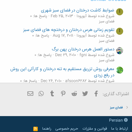
ضوابط کاشت درختان در فضای سبز شهری
آ
شروع شده توسط آیورودا
Feb 25, 2013
پاسخ ها: 0
فضای سبز
تقویم زمانی هرس درختان و درختچه های فضای سبز
آ
شروع شده توسط آیورودا
Aug 17, 2011
پاسخ ها: 0
فضای سبز
دستور العمل هرس درختان پهن برگ
شروع شده توسط fgni
Dec 29, 2010
پاسخ ها: 0
فضای سبز
معرفی روش تزریق مستقیم به تنه درختان و کارآئی این روش
در رفع زردی
شروع شده توسط afsoon6282
Dec 26, 2010
پاسخ ها: 0
فضای سبز
فیسبوک
تویتر
Reddit
Pinterest
Tumblr
ایمیل
WhatsApp
اشتراک گذاری:
پوسیدگی ریشه و مرگ درختان درخیابانهاو پارکهادراثرقارچهای
خاکزی
شروع شده توسط afsoon6282
Dec 22, 2010
پاسخ ها: 0
فضای سبز
فضای سبز
Persian
ارتباط با ما
قوانین و مقرّرات
حریم خصوصی
راهنما
R