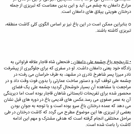
مزارع دامغان به چشم می آید و این بدین معناست که تبریزی از جمله
درختان هویتی ییلاق های دامغان است.
o بنابراین ممکن است در این باغ نیز بر اساس الگوی کلی کاشت منطقه،
تبریزی کاشته باشند.
• تاریخچه باغ چشمه علی دامغان :
فتحعلی شاه قاجار علاقه فراوانی به
زادگاه خود یعنی دامغان داشت. او در سفری که برای جلوگیری از پیشرفت
نادر میرزا پسر شاهرخ نادری در مشهد، به طرف خراسان می رفت؛ در
چشمه علی توقف کرد و دستور ساخت عمارتی را بدون فوت وقت داد و در
مراجعت با مشاهده آن بسیار خوشحال گردید؛ چشمه علی یک فضای
محصور شده برای تفریحات تابستانی شاهان قاجار بوده است اما دیرینگی
آن به عصر صفوی می رسد.عکس های قدیمی باغ در دوره های قبل نشان
می دهد که عمده درختان باغ سرو بوده است و با توجه به جوان بودن
بعضی از تبریزی ها این موضوع مطرح می گردد که کاشت درختان در طی
مراحل مختلفی انجام گرفته است که هدفی مشترک و مهم این ادامه
کاشت را باعث شده است.