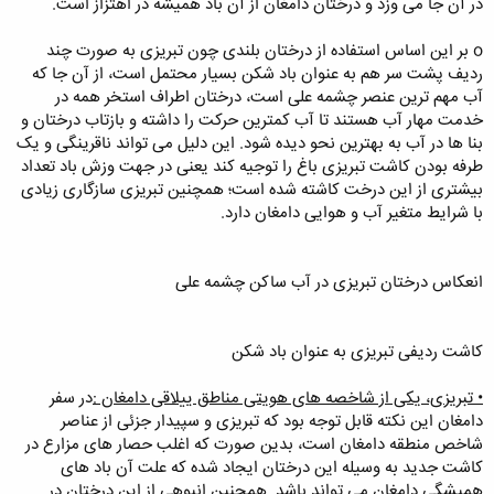
در آن جا می وزد و درختان دامغان از آن باد همیشه در اهتزاز است.
o بر این اساس استفاده از درختان بلندی چون تبریزی به صورت چند
ردیف پشت سر هم به عنوان باد شکن بسیار محتمل است، از آن جا که
آب مهم ترین عنصر چشمه علی است، درختان اطراف استخر همه در
خدمت مهار آب هستند تا آب کمترین حرکت را داشته و بازتاب درختان و
بنا ها در آب به بهترین نحو دیده شود. این دلیل می تواند ناقرینگی و یک
طرفه بودن کاشت تبریزی باغ را توجیه کند یعنی در جهت وزش باد تعداد
بیشتری از این درخت کاشته شده است؛ همچنین تبریزی سازگاری زیادی
با شرایط متغیر آب و هوایی دامغان دارد.
انعکاس درختان تبریزی در آب ساکن چشمه علی
کاشت ردیفی تبریزی به عنوان باد شکن
• تبریزی، یکی از شاخصه های هویتی مناطق ییلاقی دامغان :
در سفر
دامغان این نکته قابل توجه بود که تبریزی و سپیدار جزئی از عناصر
شاخص منطقه دامغان است، بدین صورت که اغلب حصار های مزارع در
کاشت جدید به وسیله این درختان ایجاد شده که علت آن باد های
همیشگی دامغان می تواند باشد. همچنین انبوهی از این درختان در