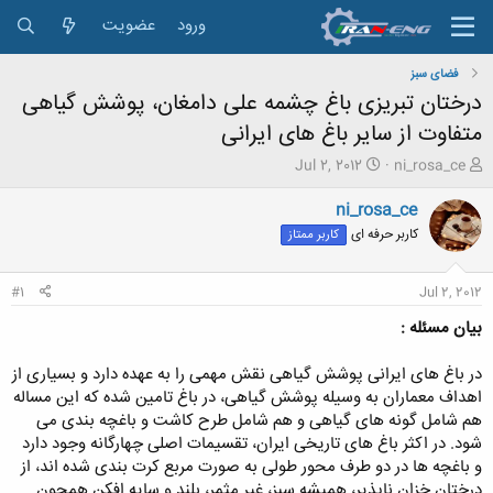
ورود
عضویت
فضای سبز
درختان تبریزی باغ چشمه علی دامغان، پوشش گیاهی
متفاوت از سایر باغ های ایرانی
ش
ت
Jul 2, 2012
ni_rosa_ce
ر
ا
و
ر
ni_rosa_ce
ع
ی
کاربر حرفه ای
کاربر ممتاز
ک
خ
ن
ش
ن
ر
#1
Jul 2, 2012
د
و
ه
ع
بیان مسئله :
م
و
در باغ های ایرانی پوشش گیاهی نقش مهمی را به عهده دارد و بسیاری از
ض
اهداف معماران به وسیله پوشش گیاهی، در باغ تامین شده که این مساله
و
هم شامل گونه های گیاهی و هم شامل طرح کاشت و باغچه بندی می
ع
شود. در اکثر باغ های تاریخی ایران، تقسیمات اصلی چهارگانه وجود دارد
و باغچه ها در دو طرف محور طولی به صورت مربع کرت بندی شده اند، از
درختان خزان ناپذیر، همیشه سبز، غیر مثمر، بلند و سایه افکن همچون