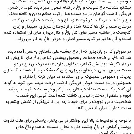
حوضچه یا ... است مورد تاکید قرار گرفته و حس کشش به سمت آن
بیشتر، هندسه باغ تقویت و باغ در تمام فصول سبز دیده شود. در ضمن
قرینگی کاشت گیاهان در دو سمت میان کرت منظم بودن و نقطه عطف
باغ را تشدید می کند. در کرت های باغ و در پشت درختان میان کرت
درختان مثمر و گل ها کاشته شده و از درختان تبریزی، سپیدار و زبان
گنجشک در حاشیه مسیر های کنار باغ و کنار دیواره های آن استفاده شده
است و گل ها نیز در کناره مسیر اصلی و حوض باغ به کار می روند.
در صورتی که در بازدیدی که از باغ چشمه علی دامغان به عمل آمد؛ دیده
شد که باغ، بر خلاف خصایص معمول پوشش گیاهی باغ های تاریخی که
در بالا ذکر شد؛ پوشش گیاهی متفاوتی دارد. عمده درختان باغ در دو
سمت حوض اصلی، درختان تبریزی، زبان گنجشک و چنار هستند که خزان
پذیرند و مفهومی سمبلیک برای استفاده در میان کرت را ندارند و
همچنین در دو سمت حوض قرینگی کاشت درخت دیده نمی شود به گونه
ای که در یک سمت تعداد درختان بسیار کم و در سمت دیگر چند ردیف
انبوه و منظم از درختان تبریزی کاشته شده است گویی این قسمت
شخصیت باغی کوچک را برای خود دارد؛ این نا قرینگی از کشش چشم به
سمت عمارت میان آب می کاهد.
با توجه با توضیحات بالا این نوشتار در پی یافتن پاسخی برای علت تفاوت
پوشش گیاهی در باغ چشمه علی دامغان، نسبت به عموم باغ های
تاریخی دیگر است.