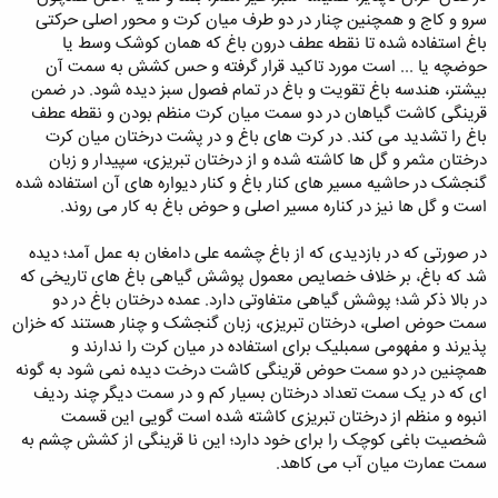
سرو و کاج و همچنین چنار در دو طرف میان کرت و محور اصلی حرکتی
باغ استفاده شده تا نقطه عطف درون باغ که همان کوشک وسط یا
حوضچه یا ... است مورد تاکید قرار گرفته و حس کشش به سمت آن
بیشتر، هندسه باغ تقویت و باغ در تمام فصول سبز دیده شود. در ضمن
قرینگی کاشت گیاهان در دو سمت میان کرت منظم بودن و نقطه عطف
باغ را تشدید می کند. در کرت های باغ و در پشت درختان میان کرت
درختان مثمر و گل ها کاشته شده و از درختان تبریزی، سپیدار و زبان
گنجشک در حاشیه مسیر های کنار باغ و کنار دیواره های آن استفاده شده
است و گل ها نیز در کناره مسیر اصلی و حوض باغ به کار می روند.
در صورتی که در بازدیدی که از باغ چشمه علی دامغان به عمل آمد؛ دیده
شد که باغ، بر خلاف خصایص معمول پوشش گیاهی باغ های تاریخی که
در بالا ذکر شد؛ پوشش گیاهی متفاوتی دارد. عمده درختان باغ در دو
سمت حوض اصلی، درختان تبریزی، زبان گنجشک و چنار هستند که خزان
پذیرند و مفهومی سمبلیک برای استفاده در میان کرت را ندارند و
همچنین در دو سمت حوض قرینگی کاشت درخت دیده نمی شود به گونه
ای که در یک سمت تعداد درختان بسیار کم و در سمت دیگر چند ردیف
انبوه و منظم از درختان تبریزی کاشته شده است گویی این قسمت
شخصیت باغی کوچک را برای خود دارد؛ این نا قرینگی از کشش چشم به
سمت عمارت میان آب می کاهد.