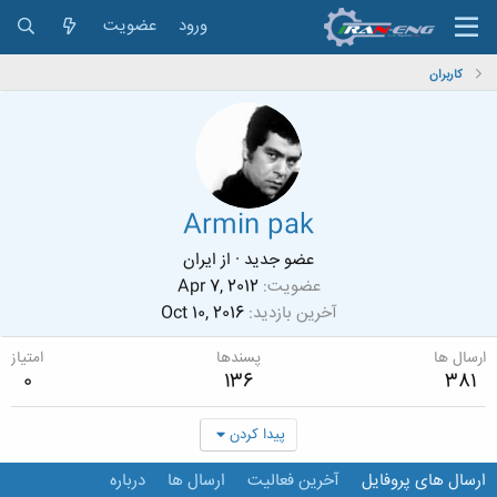
ورود
عضویت
کاربران
Armin pak
عضو جدید
·
از
ايران
عضویت
Apr 7, 2012
آخرین بازدید
Oct 10, 2016
ارسال ها
پسندها
امتیاز
0
136
381
پیدا کردن
ارسال های پروفایل
آخرین فعالیت
ارسال ها
درباره