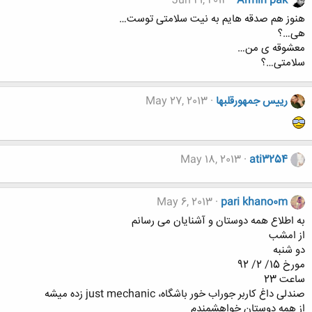
Jun 21, 2013
Armin pak
هنوز هم صدقه هایم به نیت سلامتی توست…
هی…؟
معشوقه ی من…
سلامتی…؟
رییس جمهورقلبها
May 27, 2013
May 18, 2013
ati3254
May 6, 2013
pari khano0m
به اطلاع همه دوستان و آشنایان می رسانم
از امشب
دو شنبه
مورخ 15/ 2/ 92
ساعت 23
صندلی داغ کاربر جوراب خور باشگاه، just mechanic زده میشه
از همه دوستان خواهشمندم