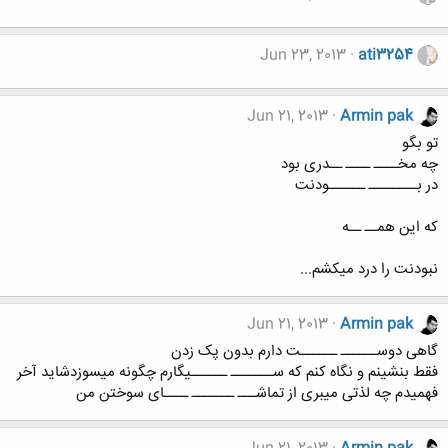
Jun 23, 2013
ati3254
Jun 21, 2013
Armin pak
تو بگو
چه مخــــ ــــ ــدری بود
در بــــــــ ــــــودنت
که این همــ ــه
نبودنت را درد میکشم...
Jun 21, 2013
Armin pak
گاهی دوســــــ ــــــت دارم بدون پک زدن
فقط بنشینم و نگاه کنم که ســـــــ ــــــیگارم چگونه میسوزدشاید آخر
فهمیدم چه لذتی میبری از تماشـــ ـــــــ ــــای سوختن من