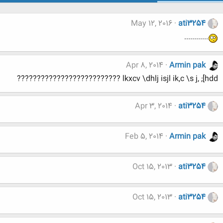
May 12, 2016
ati3254
............
Apr 8, 2014
Armin pak
lkxcv \dhlj isjl ik,c \s j, ;[hdd ??????????????????????????
Apr 3, 2014
ati3254
Feb 5, 2014
Armin pak
Oct 15, 2013
ati3254
Oct 15, 2013
ati3254