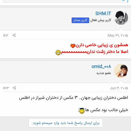
ا
ک
ن
SHM.IT
ش
کاربر بیش فعال
کاربر ممتاز
ه
ا
:
#12
May 31, 2015
همشون ی زیبایی خاصی دارن
اصلا ما دختر زشت نداریممممممممممم
omid_008
عضو جدید
#13
Jun 4, 2015
اطلس دختران زیبایی جهان.. 3 عکس از دختران شیراز در اطلس
خیلی جالب بود عکس ها
برای ارسال پاسخ شما باید وارد سیستم شوید.