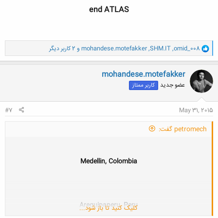
end ATLAS
و
omid_008
,
SHM.IT
,
mohandese.motefakker
و 2 کاربر دیگر
ا
ک
ن
mohandese.motefakker
ش
عضو جدید
کاربر ممتاز
ه
ا
:
#7
May 31, 2015
petromech گفت:
Medellin, Colombia
Arequipaperu, Peru
کلیک کنید تا باز شود...