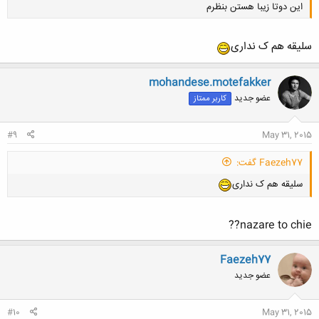
این دوتا زیبا هستن بنظرم
Little India, Singapore
سلیقه هم ک نداری
mohandese.motefakker
Yangon, Myanmar
عضو جدید
کاربر ممتاز
کلیک کنید تا باز شود...
#9
May 31, 2015
Faezeh77 گفت:
سلیقه هم ک نداری
nazare to chie??
Faezeh77
عضو جدید
#10
May 31, 2015