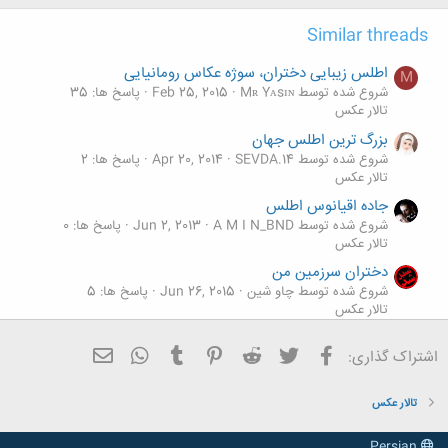
Similar threads
اطلس زیبایی دختران، سوژه عکاس رومانیایی
M
شروع شده توسط Mʀ Yᴀsɪɴ
Feb 25, 2015
پاسخ ها: 35
تالار عکس
بزرگ ترین اطلس جهان
شروع شده توسط SEVDA.14
Apr 20, 2014
پاسخ ها: 2
تالار عکس
جاده اقیانوس اطلس
شروع شده توسط A M I N_BND
Jun 2, 2013
پاسخ ها: 0
تالار عکس
دختران سرزمین من
شروع شده توسط چاو شین
Jun 26, 2015
پاسخ ها: 5
تالار عکس
این دختران را از روی چهره نخواهید شناخت
فیسبوک
تویتر
Reddit
Pinterest
Tumblr
ایمیل
WhatsApp
اشتراک گذاری:
شروع شده توسط tiana_mo
Apr 7, 2015
پاسخ ها: 1
تالار عکس
تالار عکس
Persian