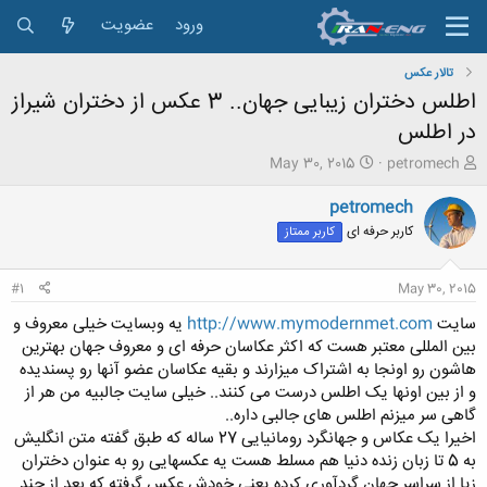
ورود
عضویت
تالار عکس
اطلس دختران زیبایی جهان.. 3 عکس از دختران شیراز
در اطلس
ش
ت
May 30, 2015
petromech
ر
ا
و
ر
petromech
ع
ی
کاربر حرفه ای
کاربر ممتاز
ک
خ
ن
ش
ن
ر
#1
May 30, 2015
د
و
ه
ع
سایت
http://www.mymodernmet.com
یه وبسایت خیلی معروف و
م
بین المللی معتبر هست که اکثر عکاسان حرفه ای و معروف جهان بهترین
و
هاشون رو اونجا به اشتراک میزارند و بقیه عکاسان عضو آنها رو پسندیده
ض
و از بین اونها یک اطلس درست می کنند.. خیلی سایت جالبیه من هر از
و
گاهی سر میزنم اطلس های جالبی داره..
ع
اخیرا یک عکاس و جهانگرد رومانیایی 27 ساله که طبق گفته متن انگلیش
به 5 تا زبان زنده دنیا هم مسلط هست یه عکسهایی رو به عنوان دختران
زیا از سراسر جهان گردآوری کرده یعنی خودش عکس گرفته که بعد از چند