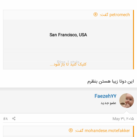
petromech گفت:
El Paico, Chile
San Francisco, USA
Amazon Rainforest
Riga, Latvia
کلیک کنید تا باز شود...
این دوتا زیبا هستن بنظرم
Rio de Janeiro, Brazil
Faezeh77
عضو جدید
Harlem, New York City, USA
#8
May 31, 2015
mohandese.motefakker گفت: