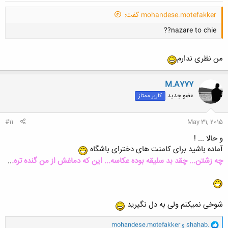
mohandese.motefakker گفت:
nazare to chie??
من نظری ندارم
M.A777
عضو جدید
کاربر ممتاز
کلیک کنید تا باز شود...
#11
May 31, 2015
و حالا ... !
آماده باشید برای کامنت های دخترای باشگاه
چه زشتن... چقد بد سلیقه بوده عکاسه... این که دماغش از من گنده تره.
..
شوخی نمیکنم ولی به دل نگیرید
و
shahab.
و
mohandese.motefakker