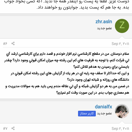
دوست عزیز. لطفا یه پست رو اینقدر همه جا ندید. اگه کسی بخواد جواب
بده. یه جا هم که پست بدید. جوابتون رو خواهند داد.
zhr.asln
Z
عضو جدید
#6
Sep 2, 2011
سلام دوستان. من در مقطع كارشناسي نرم افزار خوندم و قصد دارم براي كارشناسي ارشد آي
تي شركت كنم، با توجه به ظرفيت هاي كم اين رشته چه ميزان امكان قبولي وجود دارد؟ چقدر
بايستي براي رسيدن به هدفم تلاش كنم؟
و اين كه حداكثر تا سقف چه رتبه اي در هر يك از گرايش هاي اين رشته امكان قبولي در
دانشگاه هاي روزانه و شبانه تهران وجود دارد؟
در ضمن من به هر دو گرايش شبكه و آي تي علاقه مندم پس بايد هم به سوالات مديريت و
هم معماري جواب بدم. در اين صورت وقت كم نميارم؟
danialfx
عضو جدید
کاربر ممتاز
#7
Sep 2, 2011