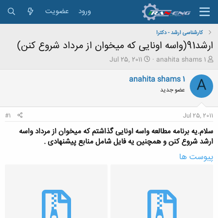
ورود
عضویت
کارشناسی ارشد - دکترا
ارشد91(واسه اونایی که میخوان از مرداد شروع کنن)
ش
ت
Jul 25, 2011
anahita shams 1
ر
ا
و
ر
anahita shams 1
A
ع
ی
عضو جدید
ک
خ
ن
ش
ن
ر
#1
Jul 25, 2011
د
و
ه
ع
سلام.یه برنامه مطالعه واسه اونایی گذاشتم که میخوان از مرداد واسه
م
ارشد شروع کنن و همچنین یه فایل شامل منابع پیشنهادی .
و
پیوست ها
ض
و
ع