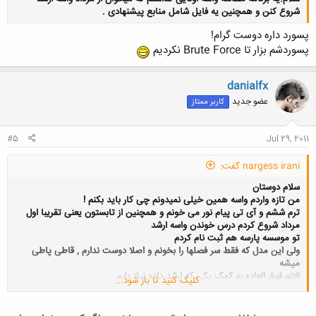
شروع کنن و همچنین یه فایل شامل منابع پیشنهادی .
پسورد داره دوست گرام!
پسوردشم بزار تا Brute Force نکردیم
danialfx
کلیک کنید تا باز شود...
عضو جدید
کاربر ممتاز
#5
Jul 29, 2011
nargess irani گفت:
سلام دوستان
من تازه واردم واسه همین خیلی نمیدونم چی کار باید بکنم !
ترم ششم و آی تی پیام نور می خونم و همچنین از تابستون یعنی تقریبا اول
مرداد شروع کردم درس خوندن واسه ارشد
تو موسسه پارسه هم ثبت نام کردم
ولی این مدل که فقط سر فصلها را بخونم و اصلا دوست ندارم , قاطی پاطی
میشه
الانم فوق العاده به کمک یکی که ارشد داده نیاز دارم
کلیک کنید تا باز شود...
اگه کسی هست کمکم کنه ممنون مشیم یا یکی رو بهم معرفی کنین ...
دعاتون می کنم ... مرسی