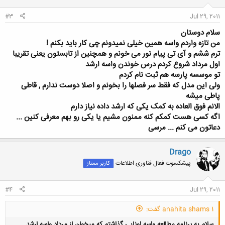
:
#3
Jul 29, 2011
سلام دوستان
من تازه واردم واسه همین خیلی نمیدونم چی کار باید بکنم !
ترم ششم و آی تی پیام نور می خونم و همچنین از تابستون یعنی تقریبا
اول مرداد شروع کردم درس خوندن واسه ارشد
تو موسسه پارسه هم ثبت نام کردم
ولی این مدل که فقط سر فصلها را بخونم و اصلا دوست ندارم , قاطی
پاطی میشه
الانم فوق العاده به کمک یکی که ارشد داده نیاز دارم
اگه کسی هست کمکم کنه ممنون مشیم یا یکی رو بهم معرفی کنین ...
دعاتون می کنم ... مرسی
Drago
پیشکسوت فعال فناوری اطلاعات
کاربر ممتاز
#4
Jul 29, 2011
anahita shams 1 گفت:
سلام.یه برنامه مطالعه واسه اونایی گذاشتم که میخوان از مرداد واسه ارشد