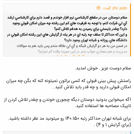
zhr.asln گفت:
سلام دوستان. من در مقطع كارشناسي نرم افزار خوندم و قصد دارم براي كارشناسي ارشد
آي تي شركت كنم، با توجه به ظرفيت هاي كم اين رشته چه ميزان امكان قبولي وجود
دارد؟ چقدر بايستي براي رسيدن به هدفم تلاش كنم؟
و اين كه حداكثر تا سقف چه رتبه اي در هر يك از گرايش هاي اين رشته امكان قبولي در
دانشگاه هاي روزانه و شبانه تهران وجود دارد؟
در ضمن من به هر دو گرايش شبكه و آي تي علاقه مندم پس بايد هم به سوالات
مديريت و هم معماري جواب بدم. در اين صورت وقت كم نميارم؟
کلیک کنید تا باز شود...
سلام دوست عزیز . خوش امدید.
راستش پیش بینی قبولی که کسی براتون نمیتونه کنه که بگن چه میزان
امکان قبولی دارید و چه قدر باید تلاش کنید .
اگه میخواین بدونید دوستان دیگه چجوری خوندن و چقدر تلاش کردن از
تاپیک مصاحبه ها استفاده کنید.
برای شبانه تهران حداکثر رتبه 140.150 رو میتونید مد نظر داشته باشید.
(برای گرایش 1 و 4) .