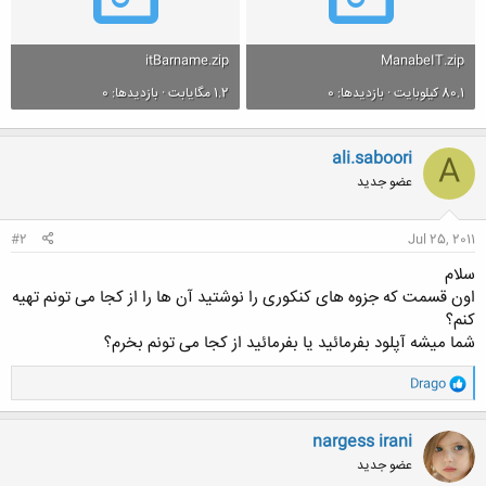
itBarname.zip
ManabeIT.zip
80.1 کیلوبایت · بازدیدها: 0
1.2 مگایابت · بازدیدها: 0
ali.saboori
A
عضو جدید
#2
Jul 25, 2011
سلام
اون قسمت که جزوه های کنکوری را نوشتید آن ها را از کجا می تونم تهیه
کنم؟
شما میشه آپلود بفرمائید یا بفرمائید از کجا می تونم بخرم؟
و
Drago
ا
ک
ن
nargess irani
ش
عضو جدید
ه
ا