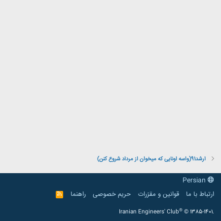
ارشد91(واسه اونایی که میخوان از مرداد شروع کنن)
Persian
ارتباط با ما
قوانین و مقرّرات
حریم خصوصی
راهنما
R
S
S
®
Iranian Engineers' Club
© 1385-1401.