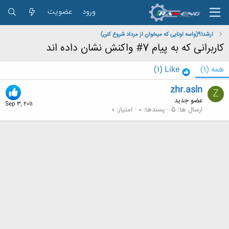
ورود
عضویت
ارشد91(واسه اونایی که میخوان از مرداد شروع کنن)
کاربرانی که به پیام 7# واکنش نشان داده اند
همه
(1)
Like
(1)
zhr.asln
Z
عضو جدید
Sep 3, 2011
ارسال ها
5
پسندها
0
امتیاز
0