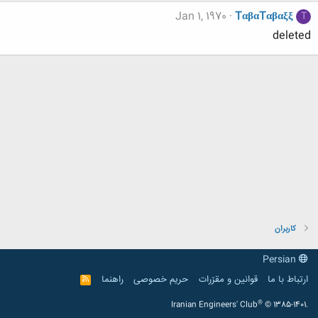
Jan 1, 1970
TαβαTαβαξξ
T
deleted
کاربران
Persian
ارتباط با ما
قوانین و مقرّرات
حریم خصوصی
راهنما
R
S
S
®
Iranian Engineers' Club
© 1385-1401.