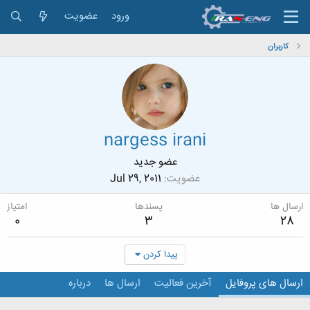
ورود
عضویت
کاربران
nargess irani
عضو جدید
عضویت
Jul 29, 2011
ارسال ها
پسندها
امتیاز
0
3
28
پیدا کردن
ارسال های پروفایل
آخرین فعالیت
ارسال ها
درباره